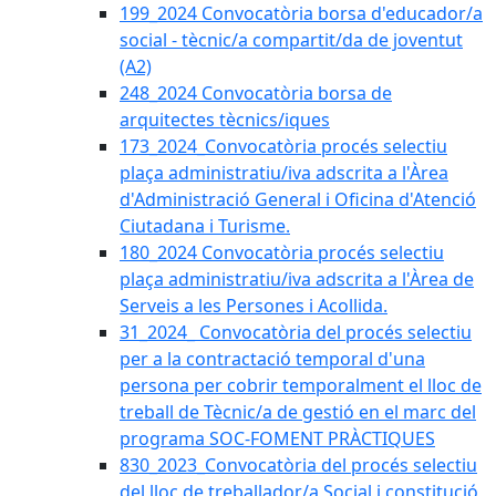
199_2024 Convocatòria borsa d'educador/a
social - tècnic/a compartit/da de joventut
(A2)
248_2024 Convocatòria borsa de
arquitectes tècnics/iques
173_2024_Convocatòria procés selectiu
plaça administratiu/iva adscrita a l'Àrea
d'Administració General i Oficina d'Atenció
Ciutadana i Turisme.
180_2024 Convocatòria procés selectiu
plaça administratiu/iva adscrita a l'Àrea de
Serveis a les Persones i Acollida.
31_2024_ Convocatòria del procés selectiu
per a la contractació temporal d'una
persona per cobrir temporalment el lloc de
treball de Tècnic/a de gestió en el marc del
programa SOC-FOMENT PRÀCTIQUES
830_2023_Convocatòria del procés selectiu
del lloc de treballador/a Social i constitució