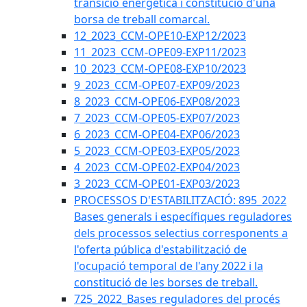
transició energètica i constitució d'una
borsa de treball comarcal.
12_2023_CCM-OPE10-EXP12/2023
11_2023_CCM-OPE09-EXP11/2023
10_2023_CCM-OPE08-EXP10/2023
9_2023_CCM-OPE07-EXP09/2023
8_2023_CCM-OPE06-EXP08/2023
7_2023_CCM-OPE05-EXP07/2023
6_2023_CCM-OPE04-EXP06/2023
5_2023_CCM-OPE03-EXP05/2023
4_2023_CCM-OPE02-EXP04/2023
3_2023_CCM-OPE01-EXP03/2023
PROCESSOS D'ESTABILITZACIÓ: 895_2022
Bases generals i específiques reguladores
dels processos selectius corresponents a
l'oferta pública d'estabilització de
l'ocupació temporal de l'any 2022 i la
constitució de les borses de treball.
725_2022_Bases reguladores del procés