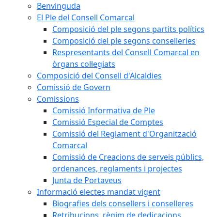
Benvinguda
El Ple del Consell Comarcal
Composició del ple segons partits polítics
Composició del ple segons conselleries
Respresentants del Consell Comarcal en
òrgans col·legiats
Composició del Consell d'Alcaldies
Comissió de Govern
Comissions
Comissió Informativa de Ple
Comissió Especial de Comptes
Comissió del Reglament d'Organització
Comarcal
Comissió de Creacions de serveis públics,
ordenances, reglaments i projectes
Junta de Portaveus
Informació electes mandat vigent
Biografies dels consellers i conselleres
Retribucions, règim de dedicacions,