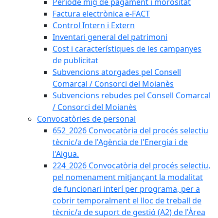
Període mig de pagament i morositat
Factura electrònica e-FACT
Control Intern i Extern
Inventari general del patrimoni
Cost i característiques de les campanyes
de publicitat
Subvencions atorgades pel Consell
Comarcal / Consorci del Moianès
Subvencions rebudes pel Consell Comarcal
/ Consorci del Moianès
Convocatòries de personal
652_2026 Convocatòria del procés selectiu
tècnic/a de l'Agència de l'Energia i de
l'Aigua.
224_2026 Convocatòria del procés selectiu,
pel nomenament mitjançant la modalitat
de funcionari interí per programa, per a
cobrir temporalment el lloc de treball de
tècnic/a de suport de gestió (A2) de l'Àrea