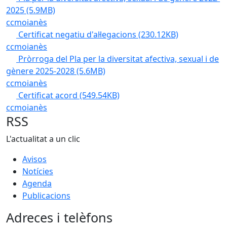
2025
(5.9MB)
ccmoianès
Certificat negatiu d'al·legacions
(230.12KB)
ccmoianès
Pròrroga del Pla per la diversitat afectiva, sexual i de
gènere 2025-2028
(5.6MB)
ccmoianès
Certificat acord
(549.54KB)
ccmoianès
RSS
L'actualitat a un clic
Avisos
Notícies
Agenda
Publicacions
Adreces i telèfons