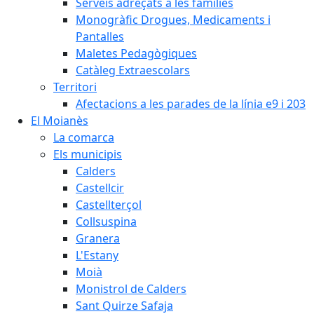
Serveis adreçats a les famílies
Monogràfic Drogues, Medicaments i
Pantalles
Maletes Pedagògiques
Catàleg Extraescolars
Territori
Afectacions a les parades de la línia e9 i 203
El Moianès
La comarca
Els municipis
Calders
Castellcir
Castellterçol
Collsuspina
Granera
L'Estany
Moià
Monistrol de Calders
Sant Quirze Safaja