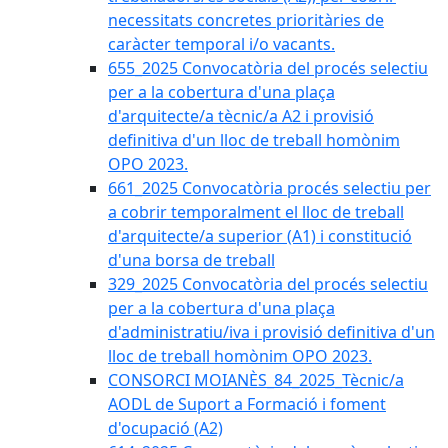
necessitats concretes prioritàries de
caràcter temporal i/o vacants.
655_2025 Convocatòria del procés selectiu
per a la cobertura d'una plaça
d'arquitecte/a tècnic/a A2 i provisió
definitiva d'un lloc de treball homònim
OPO 2023.
661_2025 Convocatòria procés selectiu per
a cobrir temporalment el lloc de treball
d'arquitecte/a superior (A1) i constitució
d'una borsa de treball
329_2025 Convocatòria del procés selectiu
per a la cobertura d'una plaça
d'administratiu/iva i provisió definitiva d'un
lloc de treball homònim OPO 2023.
CONSORCI MOIANÈS_84_2025_Tècnic/a
AODL de Suport a Formació i foment
d'ocupació (A2)