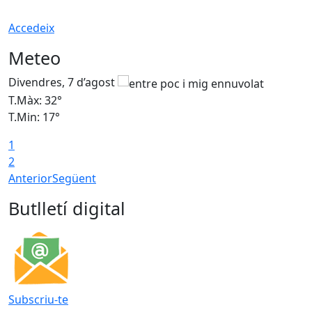
Accedeix
Meteo
Divendres, 7 d’agost
D
T.Màx: 32°
T
T.Min: 17°
T
1
T
2
Anterior
Següent
Butlletí digital
Subscriu-te