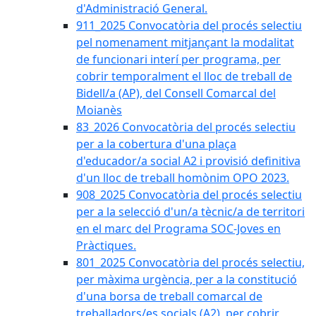
d'Administració General.
911_2025 Convocatòria del procés selectiu
pel nomenament mitjançant la modalitat
de funcionari interí per programa, per
cobrir temporalment el lloc de treball de
Bidell/a (AP), del Consell Comarcal del
Moianès
83_2026 Convocatòria del procés selectiu
per a la cobertura d'una plaça
d'educador/a social A2 i provisió definitiva
d'un lloc de treball homònim OPO 2023.
908_2025 Convocatòria del procés selectiu
per a la selecció d'un/a tècnic/a de territori
en el marc del Programa SOC-Joves en
Pràctiques.
801_2025 Convocatòria del procés selectiu,
per màxima urgència, per a la constitució
d'una borsa de treball comarcal de
treballadors/es socials (A2), per cobrir