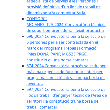
especialista de Serveis a les Persones i
provisió definitiva d'un lloc de treball de
dinamitzador/a comunitari/ària.
CONSORCI
MOIANÈS_129_2024_Convocatòria tècnic/a
de suport emprenedoria i teixit productiu
696_2024 Convocatòria per a la selecció de
6 persones per a ser contractada en el
marc del Programa Treball i Formació,
línies DONA, PANP, MG52 I PRGC, i
constitució d' una borsa comarcal.
674_2024 Convocatòria procés selectiu per
màxima urgència de funcionari interí per
programa com a tècnic/a compartit/da de
joventut.
597_2024 Convocatòria per a la selecció del
lloc de treball d'enginyer tècnic de l'Àrea de
Territori i la constitució d'una borsa de
treball comarcal.