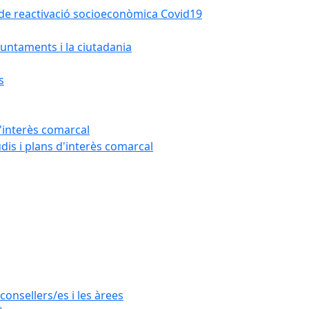
la de reactivació socioeconòmica Covid19
untaments i la ciutadania
s
'interès comarcal
udis i plans d'interès comarcal
consellers/es i les àrees