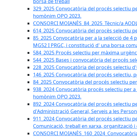
borsa de treball
329_2025 Convocatòria del procés selectiu per 
homònim OPO 2023.
CONSORCI MOIANÈS_84_2025_Tècnic/a AODL d
614_2025 Convocatòria del procès selectiu pe
85_2025 Convocatòria per a la selecció de 4 
MG52 I PRGC, i constitució d' una borsa coma
584_2025 Procés selectiu per màxima urgènci
544_2025 Bases i convocatòria del procés sel
228_2025 Convocatòria del procés selectiu d'
146_2025 Convocatòria del procés selectiu, pe
84_2025 Convocatòria del procés selectiu per 
938_2024 Convocatòria procés selectiu per a la
homònim OPO 2023.
892_2024 Convocatòria del procés selectiu per
d'Administració General, Serveis a les Persone
911_2024 Convocatòria del procés selectiu per
Comunicació, treball en xarxa, organització i
CONSORCI MOIANÈS_160_2024_Convocatòria tèc