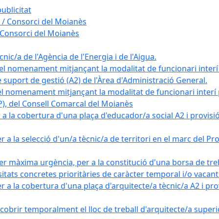
ublicitat
 / Consorci del Moianès
 Consorci del Moianès
ic/a de l'Agència de l'Energia i de l'Aigua.
el nomenament mitjançant la modalitat de funcionari interí
e suport de gestió (A2) de l'Àrea d'Administració General.
el nomenament mitjançant la modalitat de funcionari interí
AP), del Consell Comarcal del Moianès
 la cobertura d'una plaça d'educador/a social A2 i provisió d
 a la selecció d'un/a tècnic/a de territori en el marc del 
er màxima urgència, per a la constitució d'una borsa de tre
sitats concretes prioritàries de caràcter temporal i/o vacant
a la cobertura d'una plaça d'arquitecte/a tècnic/a A2 i provi
obrir temporalment el lloc de treball d'arquitecte/a superio