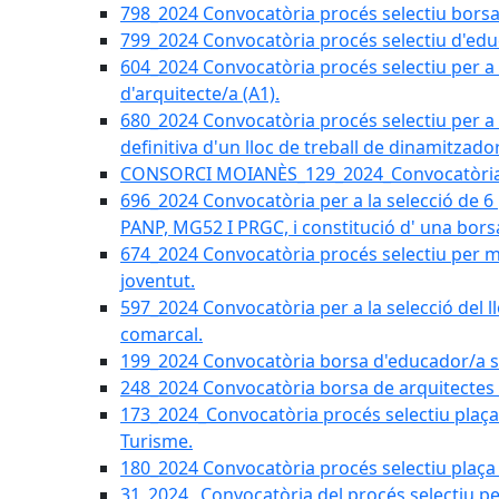
798_2024 Convocatòria procés selectiu borsa 
799_2024 Convocatòria procés selectiu d'educ
604_2024 Convocatòria procés selectiu per a la
d'arquitecte/a (A1).
680_2024 Convocatòria procés selectiu per a l
definitiva d'un lloc de treball de dinamitzado
CONSORCI MOIANÈS_129_2024_Convocatòria tè
696_2024 Convocatòria per a la selecció de 6
PANP, MG52 I PRGC, i constitució d' una bors
674_2024 Convocatòria procés selectiu per m
joventut.
597_2024 Convocatòria per a la selecció del llo
comarcal.
199_2024 Convocatòria borsa d'educador/a soc
248_2024 Convocatòria borsa de arquitectes 
173_2024_Convocatòria procés selectiu plaça a
Turisme.
180_2024 Convocatòria procés selectiu plaça ad
31_2024_ Convocatòria del procés selectiu pe