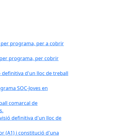
 per programa, per a cobrir
 per programa, per cobrir
efinitiva d'un lloc de treball
Programa SOC-Joves en
ball comarcal de
s.
sió definitiva d'un lloc de
r (A1) i constitució d'una