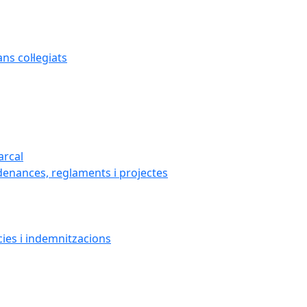
s col·legiats
arcal
denances, reglaments i projectes
cies i indemnitzacions