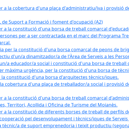
a la cobertura d'una plaça d'administratiu/iva i provisió def
e Suport a Formació i foment d'ocupació (A2)
r a la constitució d'una borsa de treball comarcal d'educad
persones per a ser contractada en el marc del Programa Treb
rcal.
a per la constitució d'una borsa comarcal de peons de bri
ectiu d'un/a dinamitzador/a de l'Àrea de Serveis a les Pers
un/a educador/a social i constitució d'una borsa de treball
r màxima urgència, per la constitució d'una borsa de tècnic
la constitució d'una borsa d'arquitectes tècnics/iques.
 cobertura d'una plaça de treballador/a social i provisió def
 a la constitució d'una borsa de treball comarcal d'administ
s, Territori, Acollida i Oficina de Turisme del Moianès.
 a la constitució de diferents borses de treball de perfils d
 cooperació pel desenvolupament i tècnics/iques de Serveis T
nic/a de suport emprenedoria i teixit productiu (segona