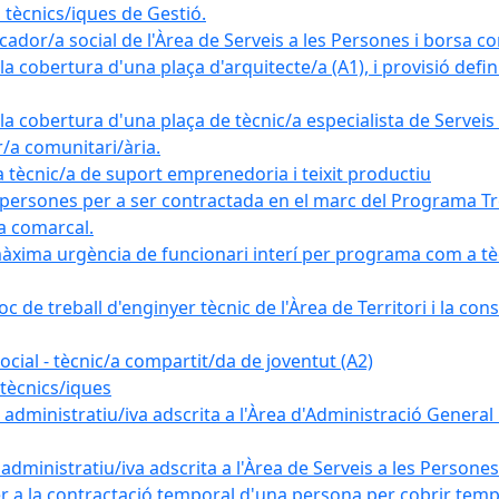
tècnics/iques de Gestió.
ador/a social de l'Àrea de Serveis a les Persones i borsa c
 cobertura d'una plaça d'arquitecte/a (A1), i provisió definit
a cobertura d'una plaça de tècnic/a especialista de Serveis 
r/a comunitari/ària.
cnic/a de suport emprenedoria i teixit productiu
 persones per a ser contractada en el marc del Programa Tre
a comarcal.
àxima urgència de funcionari interí per programa com a tè
c de treball d'enginyer tècnic de l'Àrea de Territori i la con
ial - tècnic/a compartit/da de joventut (A2)
tècnics/iques
dministratiu/iva adscrita a l'Àrea d'Administració General i
ministratiu/iva adscrita a l'Àrea de Serveis a les Persones 
r a la contractació temporal d'una persona per cobrir tempo