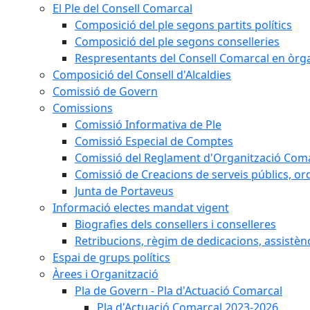
El Ple del Consell Comarcal
Composició del ple segons partits polítics
Composició del ple segons conselleries
Respresentants del Consell Comarcal en òrgan
Composició del Consell d'Alcaldies
Comissió de Govern
Comissions
Comissió Informativa de Ple
Comissió Especial de Comptes
Comissió del Reglament d'Organització Com
Comissió de Creacions de serveis públics, or
Junta de Portaveus
Informació electes mandat vigent
Biografies dels consellers i conselleres
Retribucions, règim de dedicacions, assistèn
Espai de grups polítics
Àrees i Organització
Pla de Govern - Pla d'Actuació Comarcal
Pla d'Actuació Comarcal 2023-2026