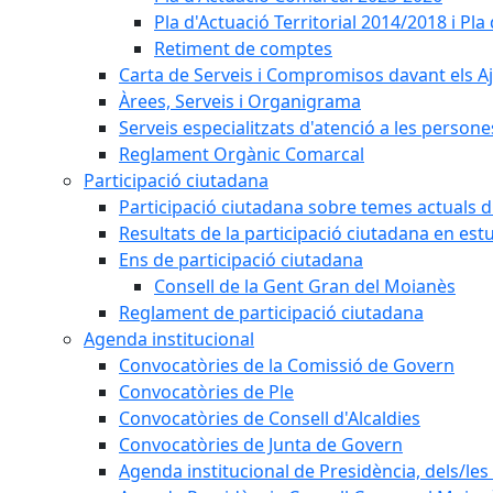
Pla d'Actuació Territorial 2014/2018 i P
Retiment de comptes
Carta de Serveis i Compromisos davant els Aj
Àrees, Serveis i Organigrama
Serveis especialitzats d'atenció a les persone
Reglament Orgànic Comarcal
Participació ciutadana
Participació ciutadana sobre temes actuals d
Resultats de la participació ciutadana en est
Ens de participació ciutadana
Consell de la Gent Gran del Moianès
Reglament de participació ciutadana
Agenda institucional
Convocatòries de la Comissió de Govern
Convocatòries de Ple
Convocatòries de Consell d'Alcaldies
Convocatòries de Junta de Govern
Agenda institucional de Presidència, dels/les 