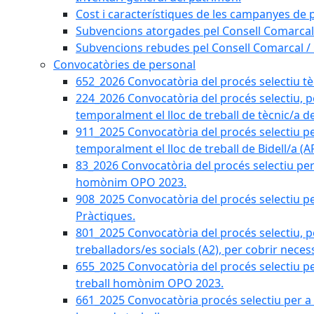
Cost i característiques de les campanyes de p
Subvencions atorgades pel Consell Comarcal
Subvencions rebudes pel Consell Comarcal /
Convocatòries de personal
652_2026 Convocatòria del procés selectiu tècn
224_2026 Convocatòria del procés selectiu, p
temporalment el lloc de treball de tècnic/a d
911_2025 Convocatòria del procés selectiu p
temporalment el lloc de treball de Bidell/a (
83_2026 Convocatòria del procés selectiu per a
homònim OPO 2023.
908_2025 Convocatòria del procés selectiu per
Pràctiques.
801_2025 Convocatòria del procés selectiu, p
treballadors/es socials (A2), per cobrir neces
655_2025 Convocatòria del procés selectiu per 
treball homònim OPO 2023.
661_2025 Convocatòria procés selectiu per a c