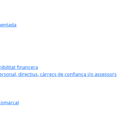
umentada
ibilitat financera
personal, directius, càrrecs de confiança i/o assessors
 Comarcal