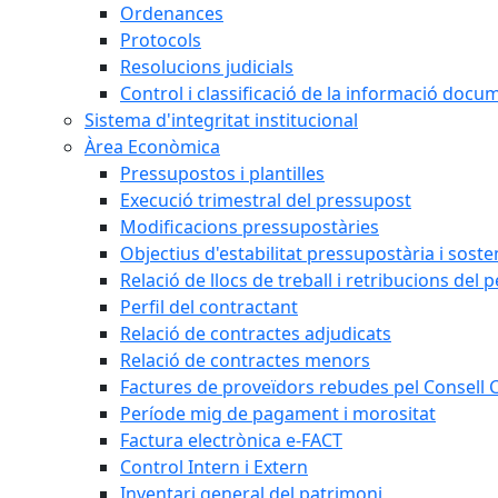
Ordenances
Protocols
Resolucions judicials
Control i classificació de la informació doc
Sistema d'integritat institucional
Àrea Econòmica
Pressupostos i plantilles
Execució trimestral del pressupost
Modificacions pressupostàries
Objectius d'estabilitat pressupostària i sosten
Relació de llocs de treball i retribucions del 
Perfil del contractant
Relació de contractes adjudicats
Relació de contractes menors
Factures de proveïdors rebudes pel Consell
Període mig de pagament i morositat
Factura electrònica e-FACT
Control Intern i Extern
Inventari general del patrimoni