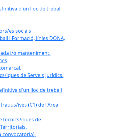
initiva d'un lloc de treball
ors/es socials
all i Formació, línies DONA,
gada i/o manteniment.
ones
 comarcal.
s/iques de Serveis Jurídics.
initiva d'un lloc de treball
ratius/ives (C1) de l'Àrea
e tècnics/iques de
erritorials.
 convocatòria).