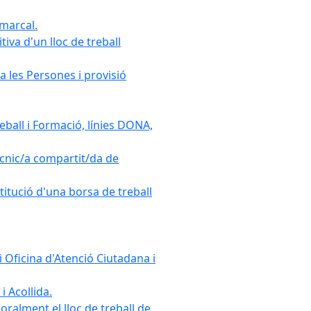
omarcal.
iva d'un lloc de treball
a les Persones i provisió
ball i Formació, línies DONA,
cnic/a compartit/da de
stitució d'una borsa de treball
 Oficina d'Atenció Ciutadana i
i Acollida.
ralment el lloc de treball de