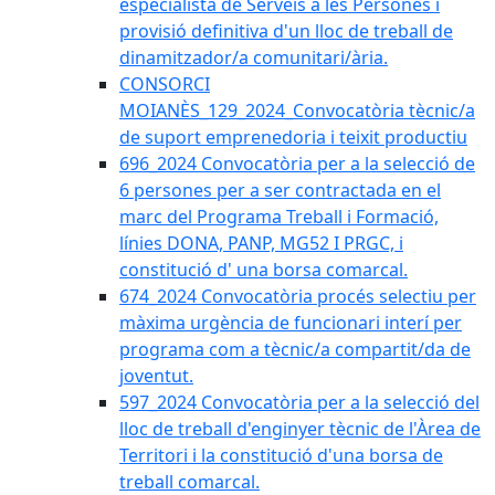
especialista de Serveis a les Persones i
provisió definitiva d'un lloc de treball de
dinamitzador/a comunitari/ària.
CONSORCI
MOIANÈS_129_2024_Convocatòria tècnic/a
de suport emprenedoria i teixit productiu
696_2024 Convocatòria per a la selecció de
6 persones per a ser contractada en el
marc del Programa Treball i Formació,
línies DONA, PANP, MG52 I PRGC, i
constitució d' una borsa comarcal.
674_2024 Convocatòria procés selectiu per
màxima urgència de funcionari interí per
programa com a tècnic/a compartit/da de
joventut.
597_2024 Convocatòria per a la selecció del
lloc de treball d'enginyer tècnic de l'Àrea de
Territori i la constitució d'una borsa de
treball comarcal.