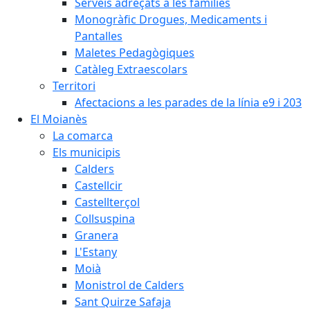
Serveis adreçats a les famílies
Monogràfic Drogues, Medicaments i
Pantalles
Maletes Pedagògiques
Catàleg Extraescolars
Territori
Afectacions a les parades de la línia e9 i 203
El Moianès
La comarca
Els municipis
Calders
Castellcir
Castellterçol
Collsuspina
Granera
L'Estany
Moià
Monistrol de Calders
Sant Quirze Safaja