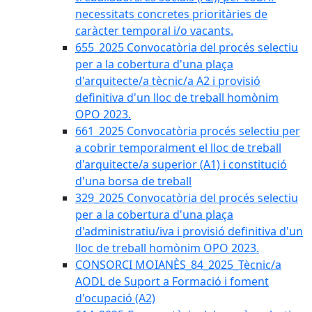
necessitats concretes prioritàries de
caràcter temporal i/o vacants.
655_2025 Convocatòria del procés selectiu
per a la cobertura d'una plaça
d'arquitecte/a tècnic/a A2 i provisió
definitiva d'un lloc de treball homònim
OPO 2023.
661_2025 Convocatòria procés selectiu per
a cobrir temporalment el lloc de treball
d'arquitecte/a superior (A1) i constitució
d'una borsa de treball
329_2025 Convocatòria del procés selectiu
per a la cobertura d'una plaça
d'administratiu/iva i provisió definitiva d'un
lloc de treball homònim OPO 2023.
CONSORCI MOIANÈS_84_2025_Tècnic/a
AODL de Suport a Formació i foment
d'ocupació (A2)