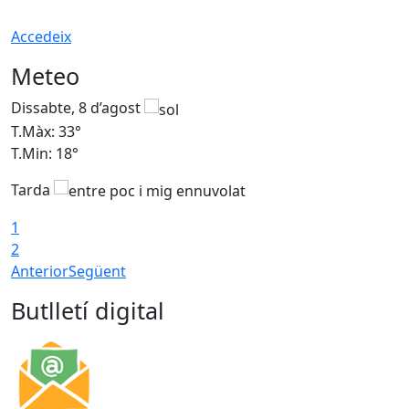
Accedeix
Meteo
Dissabte, 8 d’agost
D
T.Màx: 33°
T
T.Min: 18°
T
Tarda
1
2
Anterior
Següent
Butlletí digital