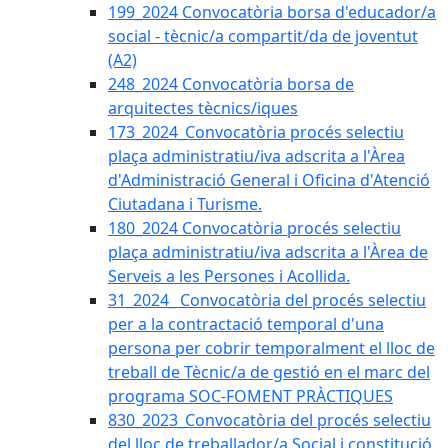
199_2024 Convocatòria borsa d'educador/a
social - tècnic/a compartit/da de joventut
(A2)
248_2024 Convocatòria borsa de
arquitectes tècnics/iques
173_2024_Convocatòria procés selectiu
plaça administratiu/iva adscrita a l'Àrea
d'Administració General i Oficina d'Atenció
Ciutadana i Turisme.
180_2024 Convocatòria procés selectiu
plaça administratiu/iva adscrita a l'Àrea de
Serveis a les Persones i Acollida.
31_2024_ Convocatòria del procés selectiu
per a la contractació temporal d'una
persona per cobrir temporalment el lloc de
treball de Tècnic/a de gestió en el marc del
programa SOC-FOMENT PRÀCTIQUES
830_2023_Convocatòria del procés selectiu
del lloc de treballador/a Social i constitució