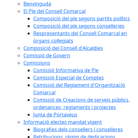
Benvinguda
El Ple del Consell Comarcal
Composició del ple segons partits polítics
Composició del ple segons conselleries
Respresentants del Consell Comarcal en
òrgans col·legiats
Composició del Consell d'Alcaldies
Comissió de Govern
Comissions
Comissió Informativa de Ple
Comissió Especial de Comptes
Comissió del Reglament d'Organització
Comarcal
Comissió de Creacions de serveis públics,
ordenances, reglaments i projectes
Junta de Portaveus
Informació electes mandat vigent
Biografies dels consellers i conselleres
Retribucions, règim de dedicacions,