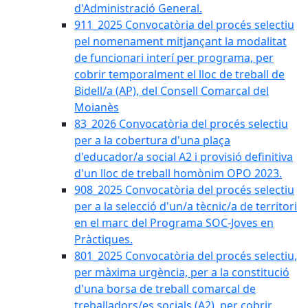
d'Administració General.
911_2025 Convocatòria del procés selectiu
pel nomenament mitjançant la modalitat
de funcionari interí per programa, per
cobrir temporalment el lloc de treball de
Bidell/a (AP), del Consell Comarcal del
Moianès
83_2026 Convocatòria del procés selectiu
per a la cobertura d'una plaça
d'educador/a social A2 i provisió definitiva
d'un lloc de treball homònim OPO 2023.
908_2025 Convocatòria del procés selectiu
per a la selecció d'un/a tècnic/a de territori
en el marc del Programa SOC-Joves en
Pràctiques.
801_2025 Convocatòria del procés selectiu,
per màxima urgència, per a la constitució
d'una borsa de treball comarcal de
treballadors/es socials (A2), per cobrir