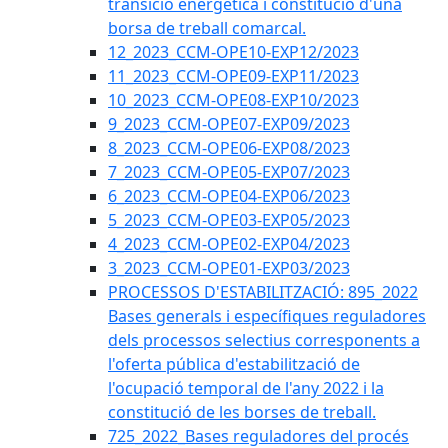
transició energètica i constitució d'una
borsa de treball comarcal.
12_2023_CCM-OPE10-EXP12/2023
11_2023_CCM-OPE09-EXP11/2023
10_2023_CCM-OPE08-EXP10/2023
9_2023_CCM-OPE07-EXP09/2023
8_2023_CCM-OPE06-EXP08/2023
7_2023_CCM-OPE05-EXP07/2023
6_2023_CCM-OPE04-EXP06/2023
5_2023_CCM-OPE03-EXP05/2023
4_2023_CCM-OPE02-EXP04/2023
3_2023_CCM-OPE01-EXP03/2023
PROCESSOS D'ESTABILITZACIÓ: 895_2022
Bases generals i específiques reguladores
dels processos selectius corresponents a
l'oferta pública d'estabilització de
l'ocupació temporal de l'any 2022 i la
constitució de les borses de treball.
725_2022_Bases reguladores del procés