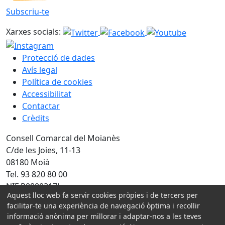
Subscriu-te
Xarxes socials:
Protecció de dades
Avís legal
Política de cookies
Accessibilitat
Contactar
Crèdits
Consell Comarcal del Moianès
C/de les Joies, 11-13
08180 Moià
Tel. 93 820 80 00
NIF P0800317J
Aquest lloc web fa servir cookies pròpies i de tercers per
facilitar-te una experiència de navegació òptima i recollir
Amb la col·laboració de:
informació anònima per millorar i adaptar-nos a les teves