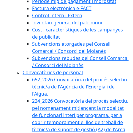
Període mig de pagament i morositat
Factura electrònica e-FACT
Control Intern i Extern
Inventari general del patrimoni
Cost i característiques de les campanyes
de publicitat
Subvencions atorgades pel Consell
Comarcal / Consorci del Moianès
Subvencions rebudes pel Consell Comarcal
/ Consorci del Moianès
Convocatòries de personal
652_2026 Convocatòria del procés selectiu
tècnic/a de l'Agència de l'Energia i de
l'Aigua.
224_2026 Convocatòria del procés selectiu,
pel nomenament mitjançant la modalitat
de funcionari interí per programa, per a
cobrir temporalment el lloc de treball de
tècnic/a de suport de gestió (A2) de l'Àrea