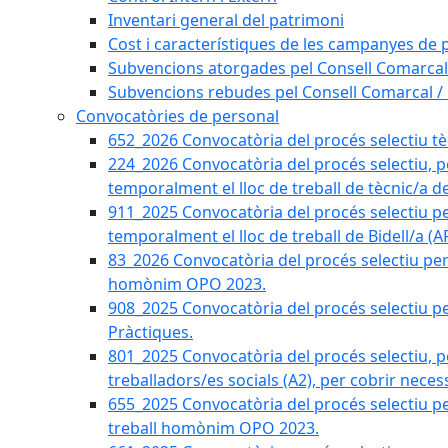
Inventari general del patrimoni
Cost i característiques de les campanyes de p
Subvencions atorgades pel Consell Comarcal
Subvencions rebudes pel Consell Comarcal /
Convocatòries de personal
652_2026 Convocatòria del procés selectiu tècn
224_2026 Convocatòria del procés selectiu, p
temporalment el lloc de treball de tècnic/a d
911_2025 Convocatòria del procés selectiu p
temporalment el lloc de treball de Bidell/a (
83_2026 Convocatòria del procés selectiu per a
homònim OPO 2023.
908_2025 Convocatòria del procés selectiu per
Pràctiques.
801_2025 Convocatòria del procés selectiu, p
treballadors/es socials (A2), per cobrir neces
655_2025 Convocatòria del procés selectiu per 
treball homònim OPO 2023.