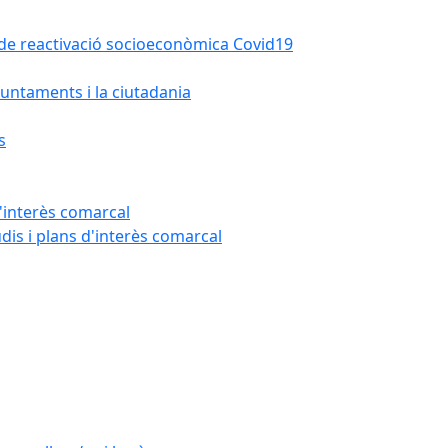
la de reactivació socioeconòmica Covid19
untaments i la ciutadania
s
'interès comarcal
udis i plans d'interès comarcal