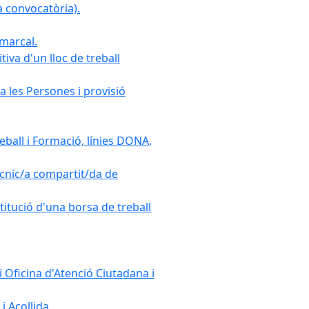
 convocatòria).
omarcal.
iva d'un lloc de treball
a les Persones i provisió
ball i Formació, línies DONA,
cnic/a compartit/da de
stitució d'una borsa de treball
 Oficina d'Atenció Ciutadana i
i Acollida.