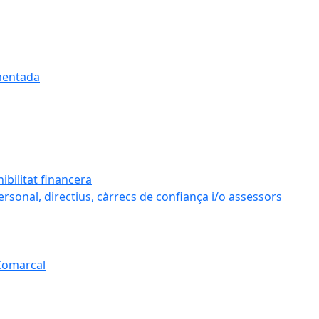
umentada
ibilitat financera
personal, directius, càrrecs de confiança i/o assessors
 Comarcal