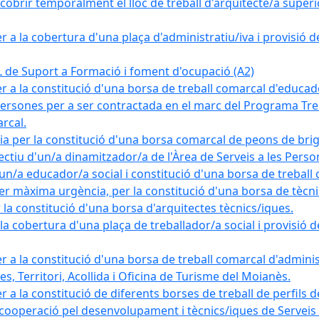
obrir temporalment el lloc de treball d'arquitecte/a superio
a la cobertura d'una plaça d'administratiu/iva i provisió def
e Suport a Formació i foment d'ocupació (A2)
r a la constitució d'una borsa de treball comarcal d'educad
persones per a ser contractada en el marc del Programa Treb
rcal.
a per la constitució d'una borsa comarcal de peons de bri
ectiu d'un/a dinamitzador/a de l'Àrea de Serveis a les Pers
un/a educador/a social i constitució d'una borsa de treball
r màxima urgència, per la constitució d'una borsa de tècnic
la constitució d'una borsa d'arquitectes tècnics/iques.
 cobertura d'una plaça de treballador/a social i provisió def
 a la constitució d'una borsa de treball comarcal d'administ
s, Territori, Acollida i Oficina de Turisme del Moianès.
 a la constitució de diferents borses de treball de perfils d
 cooperació pel desenvolupament i tècnics/iques de Serveis T