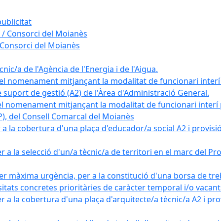
ublicitat
 / Consorci del Moianès
 Consorci del Moianès
ic/a de l'Agència de l'Energia i de l'Aigua.
el nomenament mitjançant la modalitat de funcionari interí
e suport de gestió (A2) de l'Àrea d'Administració General.
el nomenament mitjançant la modalitat de funcionari interí
AP), del Consell Comarcal del Moianès
 la cobertura d'una plaça d'educador/a social A2 i provisió d
 a la selecció d'un/a tècnic/a de territori en el marc del 
er màxima urgència, per a la constitució d'una borsa de tre
sitats concretes prioritàries de caràcter temporal i/o vacant
a la cobertura d'una plaça d'arquitecte/a tècnic/a A2 i provi