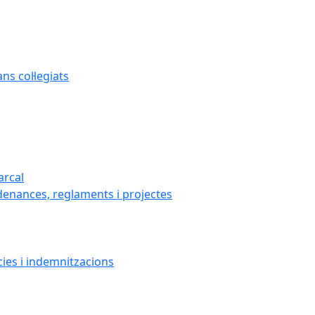
s col·legiats
arcal
denances, reglaments i projectes
cies i indemnitzacions