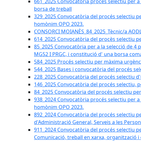
661_2025 Convocatòria procés selectiu per a c
borsa de treball
329_2025 Convocatòria del procés selectiu per 
homònim OPO 2023.
CONSORCI MOIANÈS_84_2025_Tècnic/a AODL d
614_2025 Convocatòria del procès selectiu pe
85_2025 Convocatòria per a la selecció de 4 
MG52 I PRGC, i constitució d' una borsa coma
584_2025 Procés selectiu per màxima urgènci
544_2025 Bases i convocatòria del procés sel
228_2025 Convocatòria del procés selectiu d'
146_2025 Convocatòria del procés selectiu, pe
84_2025 Convocatòria del procés selectiu per 
938_2024 Convocatòria procés selectiu per a la
homònim OPO 2023.
892_2024 Convocatòria del procés selectiu per
d'Administració General, Serveis a les Persone
911_2024 Convocatòria del procés selectiu per
Comunicació, treball en xarxa, organització i