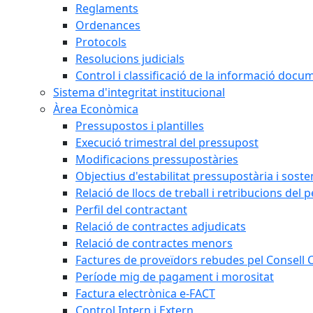
Reglaments
Ordenances
Protocols
Resolucions judicials
Control i classificació de la informació doc
Sistema d'integritat institucional
Àrea Econòmica
Pressupostos i plantilles
Execució trimestral del pressupost
Modificacions pressupostàries
Objectius d'estabilitat pressupostària i sosten
Relació de llocs de treball i retribucions del 
Perfil del contractant
Relació de contractes adjudicats
Relació de contractes menors
Factures de proveïdors rebudes pel Consell
Període mig de pagament i morositat
Factura electrònica e-FACT
Control Intern i Extern