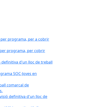
 per programa, per a cobrir
 per programa, per cobrir
efinitiva d'un lloc de treball
Programa SOC-Joves en
ball comarcal de
s.
sió definitiva d'un lloc de