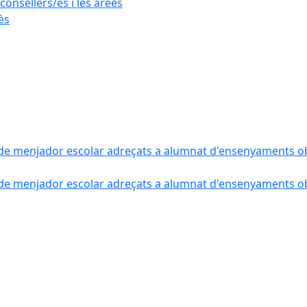
consellers/es i les àrees
ès
de menjador escolar adreçats a alumnat d'ensenyaments obli
de menjador escolar adreçats a alumnat d'ensenyaments obli