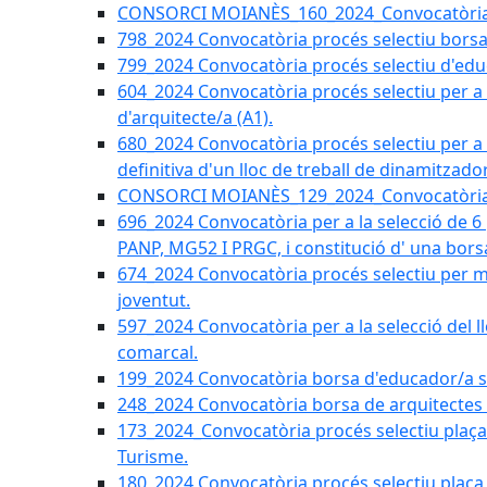
CONSORCI MOIANÈS_160_2024_Convocatòria tèc
798_2024 Convocatòria procés selectiu borsa 
799_2024 Convocatòria procés selectiu d'educ
604_2024 Convocatòria procés selectiu per a la
d'arquitecte/a (A1).
680_2024 Convocatòria procés selectiu per a l
definitiva d'un lloc de treball de dinamitzado
CONSORCI MOIANÈS_129_2024_Convocatòria tè
696_2024 Convocatòria per a la selecció de 6
PANP, MG52 I PRGC, i constitució d' una bors
674_2024 Convocatòria procés selectiu per m
joventut.
597_2024 Convocatòria per a la selecció del llo
comarcal.
199_2024 Convocatòria borsa d'educador/a soc
248_2024 Convocatòria borsa de arquitectes 
173_2024_Convocatòria procés selectiu plaça a
Turisme.
180_2024 Convocatòria procés selectiu plaça ad