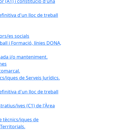
r (A1) i constitució d'una
initiva d'un lloc de treball
ors/es socials
all i Formació, línies DONA,
gada i/o manteniment.
ones
 comarcal.
s/iques de Serveis Jurídics.
initiva d'un lloc de treball
ratius/ives (C1) de l'Àrea
e tècnics/iques de
erritorials.