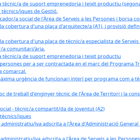
nic/a de suport emprenedoria i teixit productiu (segona
tècnics/iques de Gestió.
ador/a social de l'Àrea de Serveis a les Persones i borsa c
 cobertura d'una plaça d'arquitecte/a (A1), i provisió definit
a cobertura d'una plaça de tècnic/a especialista de Serveis 
r/a comunitari/ària.
cnic/a de suport emprenedoria i teixit productiu
 persones per a ser contractada en el marc del Programa Tre
a comarcal.
àxima urgència de funcionari interí per programa com a tè
c de treball d'enginyer tècnic de l'Àrea de Territori i la con
ial - tècnic/a compartit/da de joventut (A2)
tècnics/iques
dministratiu/iva adscrita a l'Àrea d'Administració General i
ministratiu/iva adscrita a l'Àrea de Serveis a les Persones 