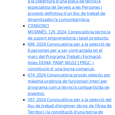
a la cobertura d'una plaça de tècnic/a
especialista de Serveis a les Persones i
provisió definitiva d'un lloc de treball de
dinamitzador/a comunitari/ària.
CONSORCI
MOIANÈS_129_2024_Convocatòria tècnic/a
de suport emprenedoria i teixit productiu
696_2024 Convocatòria per a la selecció de
6 persones per a ser contractada en el
marc del Programa Treball i Formació,
línies DONA, PANP, MG52 I PRGC, i
constitució d' una borsa comarcal.
674_2024 Convocatòria procés selectiu per
màxima urgència de funcionari interí per
programa com a tècnic/a compartit/da de
joventut.
597_2024 Convocatòria per a la selecció del
lloc de treball d'enginyer tècnic de l'Àrea de
Territori i la constitució d'una borsa de