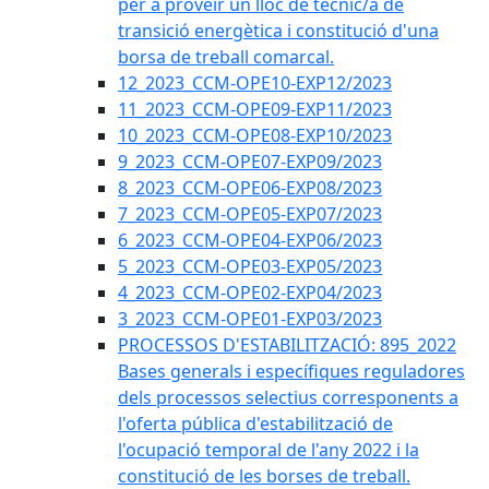
per a proveir un lloc de tècnic/a de
transició energètica i constitució d'una
borsa de treball comarcal.
12_2023_CCM-OPE10-EXP12/2023
11_2023_CCM-OPE09-EXP11/2023
10_2023_CCM-OPE08-EXP10/2023
9_2023_CCM-OPE07-EXP09/2023
8_2023_CCM-OPE06-EXP08/2023
7_2023_CCM-OPE05-EXP07/2023
6_2023_CCM-OPE04-EXP06/2023
5_2023_CCM-OPE03-EXP05/2023
4_2023_CCM-OPE02-EXP04/2023
3_2023_CCM-OPE01-EXP03/2023
PROCESSOS D'ESTABILITZACIÓ: 895_2022
Bases generals i específiques reguladores
dels processos selectius corresponents a
l'oferta pública d'estabilització de
l'ocupació temporal de l'any 2022 i la
constitució de les borses de treball.