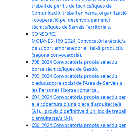
treball de perfils de tècnics/iques de
Comunicació, treball en xarxa, organització
i cooperació pel desenvolupament i
tècnics/iques de Serveis Territorials.
CONSORCI
MOIANÈS_160_2024_Convocatòria tècnic/a
de suport emprenedoria i teixit productiu
(segona convocatòria).
798_2024 Convocatòria procés selectiu
borsa tècnics/iques de Gestió.
799_2024 Convocatòria procés selectiu
d'educador/a social de l'Àrea de Serveis a
les Persones i borsa comarcal.
604_2024 Convocatòria procés selectiu per
a la cobertura d'una plaça d'arquitecte/a
(A1), i provisió definitiva d'un lloc de treball
d'arquitecte/a (A1).
680_2024 Convocatòria procés selectiu per