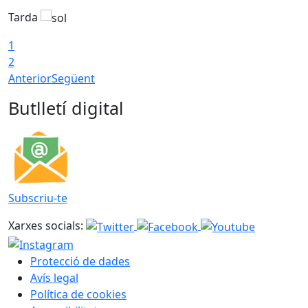
Tarda
T
1
2
Anterior
Següent
Butlletí digital
Subscriu-te
Xarxes socials:
Protecció de dades
Avís legal
Política de cookies