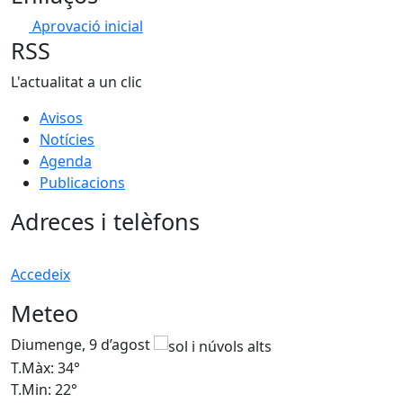
Aprovació inicial
RSS
L'actualitat a un clic
Avisos
Notícies
Agenda
Publicacions
Adreces i telèfons
Accedeix
Meteo
Diumenge, 9 d’agost
D
T.Màx: 34°
T
T.Min: 22°
T