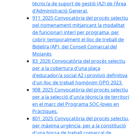
tècnic/a de suport de gestió (A2) de l'Àrea
d'Administració General.
911_2025 Convocatòria del procés selectiu
pel nomenament mitjançant la modalitat
de funcionari interí per programa, per
cobrir temporalment el lloc de treball de
Bidell/a (AP), del Consell Comarcal del
Moianès
83_2026 Convocatòria del procés selectiu
per a la cobertura d'una plaça
d'educador/a social A2 i provisió definitiva
d'un lloc de treball homònim OPO 2023.
908_2025 Convocatòria del procés selectiu
per a la selecció d'un/a tècnic/a de territori
en el marc del Programa SOC-Joves en
Pràctiques.
801_2025 Convocatòria del procés selectiu,
per màxima urgència, per a la constitució
d'una borsa de treball comarcal de