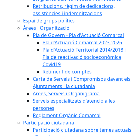
Retribucions, règim de dedicacions,
assistències i indemnitzacions
Espai de grups polítics
Àrees i Organització
Pla de Govern - Pla d'Actuació Comarcal
Pla d'Actuació Comarcal 2023-2026
Pla d'Actuació Territorial 2014/2018 i
Pla de reactivació socioeconòmica
Covid19
Retiment de comptes
Carta de Serveis i Compromisos davant els
Ajuntaments i la ciutadania
Àrees, Serveis i Organigrama
Serveis especialitzats d'atenció a les
persones
Reglament Orgànic Comarcal
Participació ciutadana
Participació ciutadana sobre temes actuals