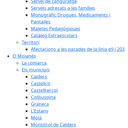
Servei de canguratge
Serveis adreçats a les famílies
Monogràfic Drogues, Medicaments i
Pantalles
Maletes Pedagògiques
Catàleg Extraescolars
Territori
Afectacions a les parades de la línia e9 i 203
El Moianès
La comarca
Els municipis
Calders
Castellcir
Castellterçol
Collsuspina
Granera
L'Estany
Moià
Monistrol de Calders