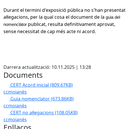
Durant el termini d'exposició pública no s'han presentat
al·legacions, per la qual cosa el document de la
guia del
publicat, resulta definitivament aprovat,
nomenclàtor
sense necessitat de cap més acte ni acord.
X
Darrera actualització: 10.11.2025 | 13:28
Documents
CERT Acord inicial
(809.67KB)
ccmoianès
Guia nomenclator
(673.86KB)
ccmoianès
CERT no al·legacions
(108.05KB)
ccmoianès
Enllaços