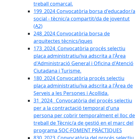
treball comarcal.
199_2024 Convocatòria borsa d'educador/a
social - tècnic/a compartit/da de joventut
(A2)
248_2024 Convocatòria borsa de
arquitectes tècnics/iques
173_2024_Convocatòria procés selectiu
plaça administratiu/iva adscrita a l'Àrea
d'Administració General i Oficina d'Atenció
Ciutadana i Turisme.
180_2024 Convocatòria procés selectiu
plaça administratiu/iva adscrita a l'Àrea de
Serveis a les Persones i Acollida.
31_2024_ Convocatòria del procés selectiu
per a la contractació temporal d'una
persona per cobrir temporalment el lloc de
treball de Tècnic/a de gestió en el marc del
programa SOC-FOMENT PRÀCTIQUES
830_2023_Convocatòria del procés selectiu