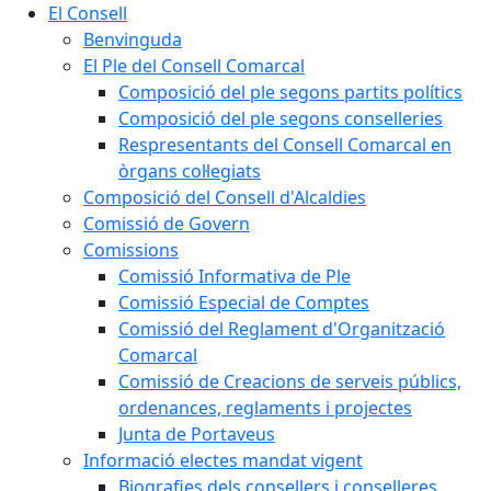
El Consell
Benvinguda
El Ple del Consell Comarcal
Composició del ple segons partits polítics
Composició del ple segons conselleries
Respresentants del Consell Comarcal en
òrgans col·legiats
Composició del Consell d'Alcaldies
Comissió de Govern
Comissions
Comissió Informativa de Ple
Comissió Especial de Comptes
Comissió del Reglament d'Organització
Comarcal
Comissió de Creacions de serveis públics,
ordenances, reglaments i projectes
Junta de Portaveus
Informació electes mandat vigent
Biografies dels consellers i conselleres