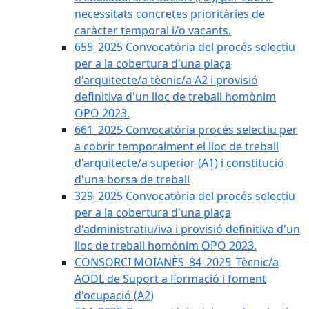
necessitats concretes prioritàries de
caràcter temporal i/o vacants.
655_2025 Convocatòria del procés selectiu
per a la cobertura d'una plaça
d'arquitecte/a tècnic/a A2 i provisió
definitiva d'un lloc de treball homònim
OPO 2023.
661_2025 Convocatòria procés selectiu per
a cobrir temporalment el lloc de treball
d'arquitecte/a superior (A1) i constitució
d'una borsa de treball
329_2025 Convocatòria del procés selectiu
per a la cobertura d'una plaça
d'administratiu/iva i provisió definitiva d'un
lloc de treball homònim OPO 2023.
CONSORCI MOIANÈS_84_2025_Tècnic/a
AODL de Suport a Formació i foment
d'ocupació (A2)