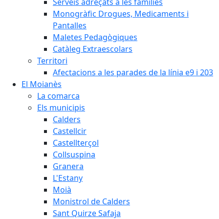
Serveis adreçats a les famílies
Monogràfic Drogues, Medicaments i
Pantalles
Maletes Pedagògiques
Catàleg Extraescolars
Territori
Afectacions a les parades de la línia e9 i 203
El Moianès
La comarca
Els municipis
Calders
Castellcir
Castellterçol
Collsuspina
Granera
L'Estany
Moià
Monistrol de Calders
Sant Quirze Safaja