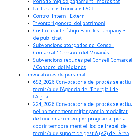
Període mig de pagament i morositat
Factura electrònica e-FACT
Control Intern i Extern
Inventari general del patrimoni
Cost i característiques de les campanyes
de publicitat
Subvencions atorgades pel Consell
Comarcal / Consorci del Moianès
Subvencions rebudes pel Consell Comarcal
/ Consorci del Moianès
Convocatòries de personal
652_2026 Convocatòria del procés selectiu
tècnic/a de l'Agència de l'Energia i de
l'Aigua.
224_2026 Convocatòria del procés selectiu,
pel nomenament mitjançant la modalitat
de funcionari interí per programa, per a
cobrir temporalment el lloc de treball de
tècnic/a de suport de gestió (A2) de l'Àrea