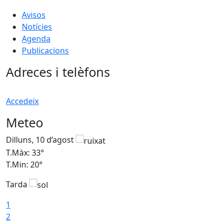
Avisos
Notícies
Agenda
Publicacions
Adreces i telèfons
Accedeix
Meteo
Dilluns, 10 d’agost
D
T.Màx: 33°
T
T.Min: 20°
T
Tarda
T
1
2