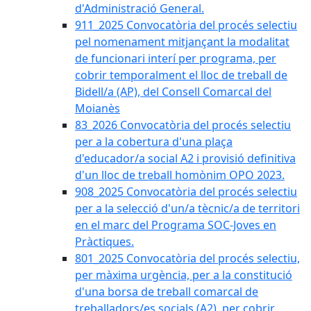
d'Administració General.
911_2025 Convocatòria del procés selectiu
pel nomenament mitjançant la modalitat
de funcionari interí per programa, per
cobrir temporalment el lloc de treball de
Bidell/a (AP), del Consell Comarcal del
Moianès
83_2026 Convocatòria del procés selectiu
per a la cobertura d'una plaça
d'educador/a social A2 i provisió definitiva
d'un lloc de treball homònim OPO 2023.
908_2025 Convocatòria del procés selectiu
per a la selecció d'un/a tècnic/a de territori
en el marc del Programa SOC-Joves en
Pràctiques.
801_2025 Convocatòria del procés selectiu,
per màxima urgència, per a la constitució
d'una borsa de treball comarcal de
treballadors/es socials (A2), per cobrir