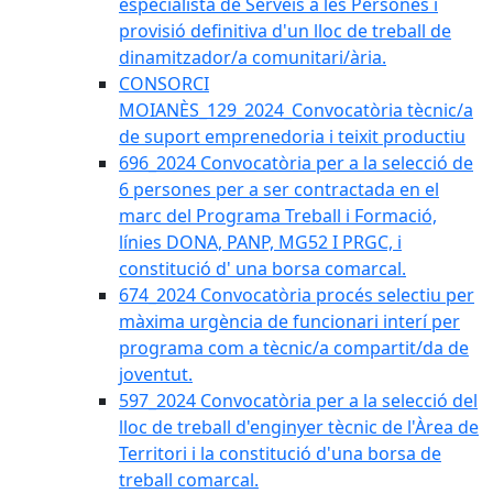
especialista de Serveis a les Persones i
provisió definitiva d'un lloc de treball de
dinamitzador/a comunitari/ària.
CONSORCI
MOIANÈS_129_2024_Convocatòria tècnic/a
de suport emprenedoria i teixit productiu
696_2024 Convocatòria per a la selecció de
6 persones per a ser contractada en el
marc del Programa Treball i Formació,
línies DONA, PANP, MG52 I PRGC, i
constitució d' una borsa comarcal.
674_2024 Convocatòria procés selectiu per
màxima urgència de funcionari interí per
programa com a tècnic/a compartit/da de
joventut.
597_2024 Convocatòria per a la selecció del
lloc de treball d'enginyer tècnic de l'Àrea de
Territori i la constitució d'una borsa de
treball comarcal.