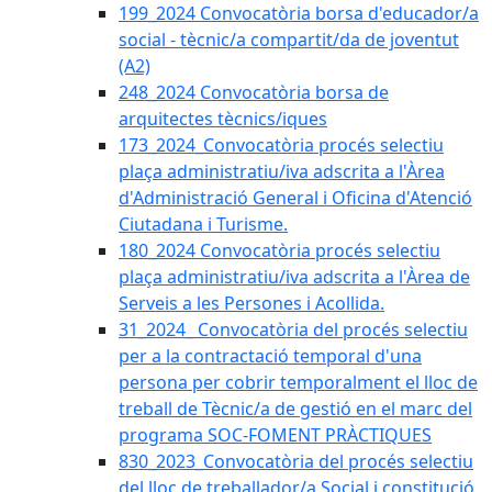
199_2024 Convocatòria borsa d'educador/a
social - tècnic/a compartit/da de joventut
(A2)
248_2024 Convocatòria borsa de
arquitectes tècnics/iques
173_2024_Convocatòria procés selectiu
plaça administratiu/iva adscrita a l'Àrea
d'Administració General i Oficina d'Atenció
Ciutadana i Turisme.
180_2024 Convocatòria procés selectiu
plaça administratiu/iva adscrita a l'Àrea de
Serveis a les Persones i Acollida.
31_2024_ Convocatòria del procés selectiu
per a la contractació temporal d'una
persona per cobrir temporalment el lloc de
treball de Tècnic/a de gestió en el marc del
programa SOC-FOMENT PRÀCTIQUES
830_2023_Convocatòria del procés selectiu
del lloc de treballador/a Social i constitució