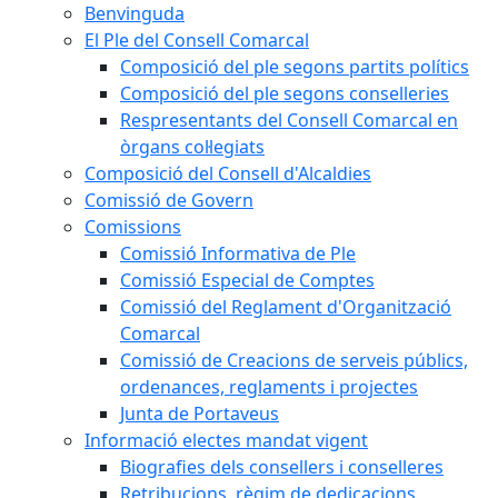
Benvinguda
El Ple del Consell Comarcal
Composició del ple segons partits polítics
Composició del ple segons conselleries
Respresentants del Consell Comarcal en
òrgans col·legiats
Composició del Consell d'Alcaldies
Comissió de Govern
Comissions
Comissió Informativa de Ple
Comissió Especial de Comptes
Comissió del Reglament d'Organització
Comarcal
Comissió de Creacions de serveis públics,
ordenances, reglaments i projectes
Junta de Portaveus
Informació electes mandat vigent
Biografies dels consellers i conselleres
Retribucions, règim de dedicacions,