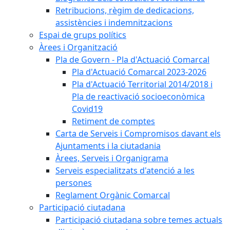
Retribucions, règim de dedicacions,
assistències i indemnitzacions
Espai de grups polítics
Àrees i Organització
Pla de Govern - Pla d'Actuació Comarcal
Pla d'Actuació Comarcal 2023-2026
Pla d'Actuació Territorial 2014/2018 i
Pla de reactivació socioeconòmica
Covid19
Retiment de comptes
Carta de Serveis i Compromisos davant els
Ajuntaments i la ciutadania
Àrees, Serveis i Organigrama
Serveis especialitzats d'atenció a les
persones
Reglament Orgànic Comarcal
Participació ciutadana
Participació ciutadana sobre temes actuals