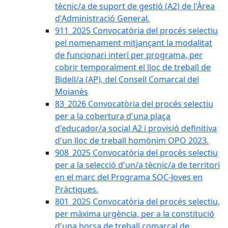
tècnic/a de suport de gestió (A2) de l'Àrea
d'Administració General.
911_2025 Convocatòria del procés selectiu
pel nomenament mitjançant la modalitat
de funcionari interí per programa, per
cobrir temporalment el lloc de treball de
Bidell/a (AP), del Consell Comarcal del
Moianès
83_2026 Convocatòria del procés selectiu
per a la cobertura d'una plaça
d'educador/a social A2 i provisió definitiva
d'un lloc de treball homònim OPO 2023.
908_2025 Convocatòria del procés selectiu
per a la selecció d'un/a tècnic/a de territori
en el marc del Programa SOC-Joves en
Pràctiques.
801_2025 Convocatòria del procés selectiu,
per màxima urgència, per a la constitució
d'una borsa de treball comarcal de