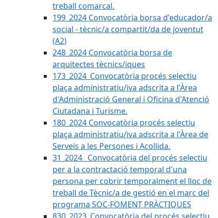
treball comarcal.
199_2024 Convocatòria borsa d'educador/a
social - tècnic/a compartit/da de joventut
(A2)
248_2024 Convocatòria borsa de
arquitectes tècnics/iques
173_2024_Convocatòria procés selectiu
plaça administratiu/iva adscrita a l'Àrea
d'Administració General i Oficina d'Atenció
Ciutadana i Turisme.
180_2024 Convocatòria procés selectiu
plaça administratiu/iva adscrita a l'Àrea de
Serveis a les Persones i Acollida.
31_2024_ Convocatòria del procés selectiu
per a la contractació temporal d'una
persona per cobrir temporalment el lloc de
treball de Tècnic/a de gestió en el marc del
programa SOC-FOMENT PRÀCTIQUES
830_2023_Convocatòria del procés selectiu