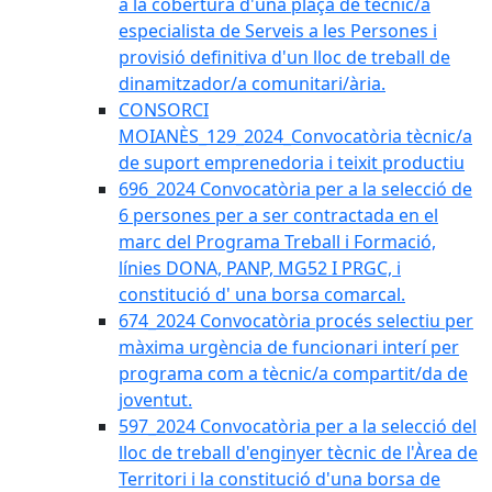
a la cobertura d'una plaça de tècnic/a
especialista de Serveis a les Persones i
provisió definitiva d'un lloc de treball de
dinamitzador/a comunitari/ària.
CONSORCI
MOIANÈS_129_2024_Convocatòria tècnic/a
de suport emprenedoria i teixit productiu
696_2024 Convocatòria per a la selecció de
6 persones per a ser contractada en el
marc del Programa Treball i Formació,
línies DONA, PANP, MG52 I PRGC, i
constitució d' una borsa comarcal.
674_2024 Convocatòria procés selectiu per
màxima urgència de funcionari interí per
programa com a tècnic/a compartit/da de
joventut.
597_2024 Convocatòria per a la selecció del
lloc de treball d'enginyer tècnic de l'Àrea de
Territori i la constitució d'una borsa de