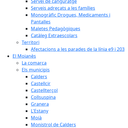
Servei de canguratge
Serveis adreçats a les famílies
Monogràfic Drogues, Medicaments i
Pantalles
Maletes Pedagògiques
Catàleg Extraescolars
Territori
Afectacions a les parades de la línia e9 i 203
El Moianès
La comarca
Els municipis
Calders
Castellcir
Castellterçol
Collsuspina
Granera
L'Estany
Moià
Monistrol de Calders