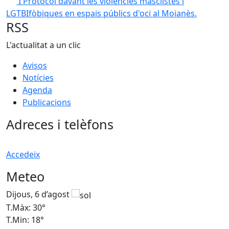
I Protocol davant les violències masclistes i
LGTBIfòbiques en espais públics d'oci al Moianès.
RSS
L'actualitat a un clic
Avisos
Notícies
Agenda
Publicacions
Adreces i telèfons
Accedeix
Meteo
Dijous, 6 d’agost
D
T.Màx: 30°
T
T.Min: 18°
T