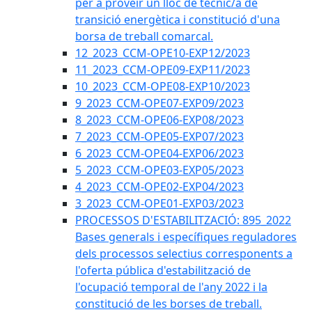
per a proveir un lloc de tècnic/a de
transició energètica i constitució d'una
borsa de treball comarcal.
12_2023_CCM-OPE10-EXP12/2023
11_2023_CCM-OPE09-EXP11/2023
10_2023_CCM-OPE08-EXP10/2023
9_2023_CCM-OPE07-EXP09/2023
8_2023_CCM-OPE06-EXP08/2023
7_2023_CCM-OPE05-EXP07/2023
6_2023_CCM-OPE04-EXP06/2023
5_2023_CCM-OPE03-EXP05/2023
4_2023_CCM-OPE02-EXP04/2023
3_2023_CCM-OPE01-EXP03/2023
PROCESSOS D'ESTABILITZACIÓ: 895_2022
Bases generals i específiques reguladores
dels processos selectius corresponents a
l'oferta pública d'estabilització de
l'ocupació temporal de l'any 2022 i la
constitució de les borses de treball.