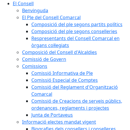
El Consell
Benvinguda
El Ple del Consell Comarcal
Composició del ple segons partits polítics
Composició del ple segons conselleries
Respresentants del Consell Comarcal en
òrgans col·legiats
Composició del Consell d'Alcaldies
Comissió de Govern
Comissions
Comissió Informativa de Ple
Comissió Especial de Comptes
Comissió del Reglament d'Organització
Comarcal
Comissió de Creacions de serveis públics,
ordenances, reglaments i projectes
Junta de Portaveus
Informació electes mandat vigent
Biografies dels consellers i conselleres