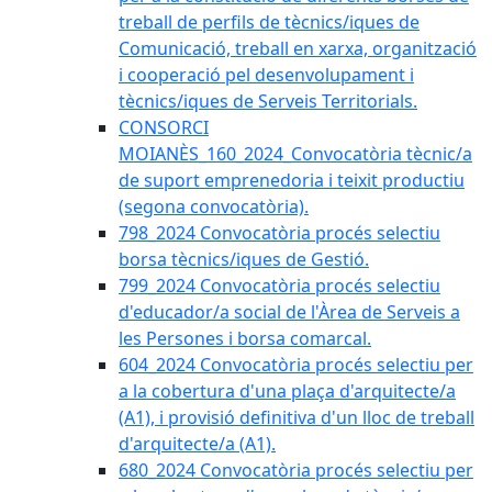
treball de perfils de tècnics/iques de
Comunicació, treball en xarxa, organització
i cooperació pel desenvolupament i
tècnics/iques de Serveis Territorials.
CONSORCI
MOIANÈS_160_2024_Convocatòria tècnic/a
de suport emprenedoria i teixit productiu
(segona convocatòria).
798_2024 Convocatòria procés selectiu
borsa tècnics/iques de Gestió.
799_2024 Convocatòria procés selectiu
d'educador/a social de l'Àrea de Serveis a
les Persones i borsa comarcal.
604_2024 Convocatòria procés selectiu per
a la cobertura d'una plaça d'arquitecte/a
(A1), i provisió definitiva d'un lloc de treball
d'arquitecte/a (A1).
680_2024 Convocatòria procés selectiu per