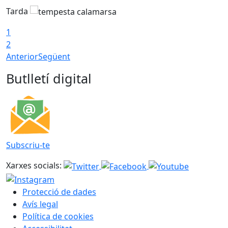
Tarda
T
1
2
Anterior
Següent
Butlletí digital
Subscriu-te
Xarxes socials:
Protecció de dades
Avís legal
Política de cookies