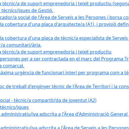
nic/a de suport emprenedoria i teixit productiu (segona
tècnics/iques de Gestió.
ador/a social de l'Àrea de Serveis a les Persones i borsa c
 cobertura d'una plaça d'arquitecte/a (A1), i provisió definit
a cobertura d'una plaça de tècnic/a especialista de Serveis 
r/a comunitari/ària.
cnic/a de suport emprenedoria i teixit productiu
 persones per a ser contractada en el marc del Programa Tre
a comarcal.
àxima urgència de funcionari interí per programa com a tè
c de treball d'enginyer tècnic de l'Àrea de Territori i la con
ial - tècnic/a compartit/da de joventut (A2)
tècnics/iques
dministratiu/iva adscrita a l'Àrea d'Administració General i
ministratiu/iva adscrita a l'Àrea de Serveis a les Persones 