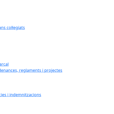
s col·legiats
arcal
denances, reglaments i projectes
cies i indemnitzacions