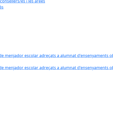
consellers/es i les àrees
ès
de menjador escolar adreçats a alumnat d'ensenyaments obli
de menjador escolar adreçats a alumnat d'ensenyaments obli