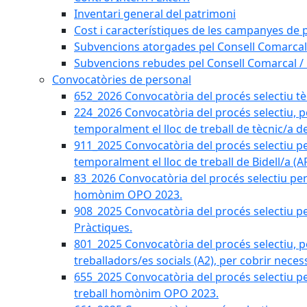
Inventari general del patrimoni
Cost i característiques de les campanyes de p
Subvencions atorgades pel Consell Comarcal
Subvencions rebudes pel Consell Comarcal /
Convocatòries de personal
652_2026 Convocatòria del procés selectiu tècn
224_2026 Convocatòria del procés selectiu, p
temporalment el lloc de treball de tècnic/a d
911_2025 Convocatòria del procés selectiu p
temporalment el lloc de treball de Bidell/a (
83_2026 Convocatòria del procés selectiu per a
homònim OPO 2023.
908_2025 Convocatòria del procés selectiu per
Pràctiques.
801_2025 Convocatòria del procés selectiu, p
treballadors/es socials (A2), per cobrir neces
655_2025 Convocatòria del procés selectiu per 
treball homònim OPO 2023.