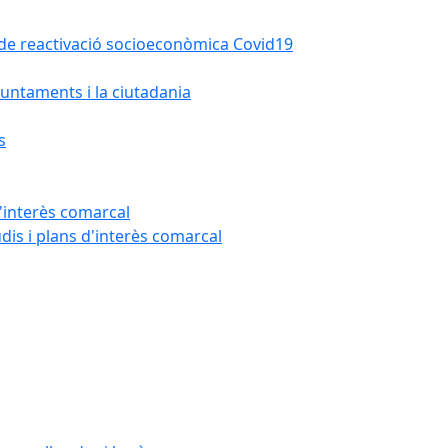
la de reactivació socioeconòmica Covid19
untaments i la ciutadania
s
'interès comarcal
udis i plans d'interès comarcal