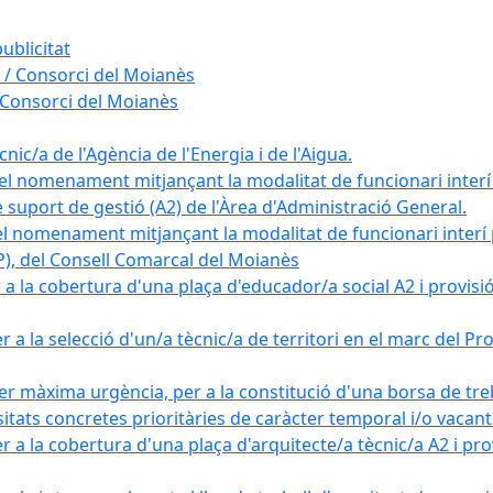
ublicitat
 / Consorci del Moianès
 Consorci del Moianès
ic/a de l'Agència de l'Energia i de l'Aigua.
el nomenament mitjançant la modalitat de funcionari interí
e suport de gestió (A2) de l'Àrea d'Administració General.
el nomenament mitjançant la modalitat de funcionari interí
AP), del Consell Comarcal del Moianès
 la cobertura d'una plaça d'educador/a social A2 i provisió d
 a la selecció d'un/a tècnic/a de territori en el marc del 
er màxima urgència, per a la constitució d'una borsa de tre
sitats concretes prioritàries de caràcter temporal i/o vacant
a la cobertura d'una plaça d'arquitecte/a tècnic/a A2 i provi