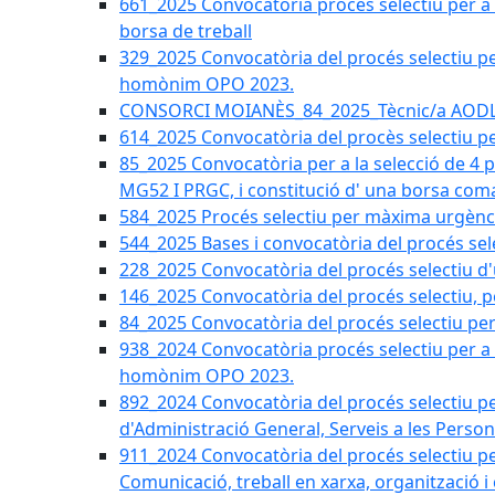
661_2025 Convocatòria procés selectiu per a c
borsa de treball
329_2025 Convocatòria del procés selectiu per 
homònim OPO 2023.
CONSORCI MOIANÈS_84_2025_Tècnic/a AODL d
614_2025 Convocatòria del procès selectiu pe
85_2025 Convocatòria per a la selecció de 4 
MG52 I PRGC, i constitució d' una borsa coma
584_2025 Procés selectiu per màxima urgènci
544_2025 Bases i convocatòria del procés sel
228_2025 Convocatòria del procés selectiu d'
146_2025 Convocatòria del procés selectiu, pe
84_2025 Convocatòria del procés selectiu per 
938_2024 Convocatòria procés selectiu per a la
homònim OPO 2023.
892_2024 Convocatòria del procés selectiu per
d'Administració General, Serveis a les Persone
911_2024 Convocatòria del procés selectiu per
Comunicació, treball en xarxa, organització i