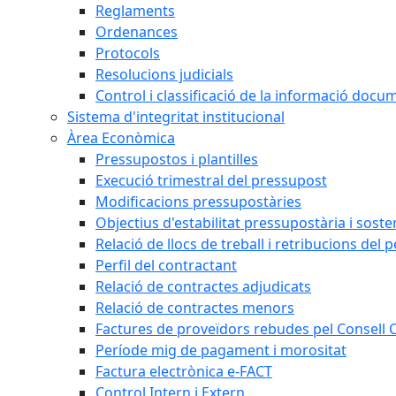
Reglaments
Ordenances
Protocols
Resolucions judicials
Control i classificació de la informació doc
Sistema d'integritat institucional
Àrea Econòmica
Pressupostos i plantilles
Execució trimestral del pressupost
Modificacions pressupostàries
Objectius d'estabilitat pressupostària i sosten
Relació de llocs de treball i retribucions del 
Perfil del contractant
Relació de contractes adjudicats
Relació de contractes menors
Factures de proveïdors rebudes pel Consell
Període mig de pagament i morositat
Factura electrònica e-FACT
Control Intern i Extern