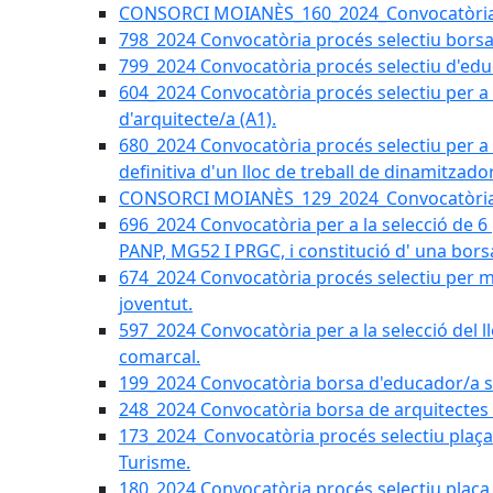
CONSORCI MOIANÈS_160_2024_Convocatòria tèc
798_2024 Convocatòria procés selectiu borsa 
799_2024 Convocatòria procés selectiu d'educ
604_2024 Convocatòria procés selectiu per a la
d'arquitecte/a (A1).
680_2024 Convocatòria procés selectiu per a l
definitiva d'un lloc de treball de dinamitzado
CONSORCI MOIANÈS_129_2024_Convocatòria tè
696_2024 Convocatòria per a la selecció de 6
PANP, MG52 I PRGC, i constitució d' una bors
674_2024 Convocatòria procés selectiu per m
joventut.
597_2024 Convocatòria per a la selecció del llo
comarcal.
199_2024 Convocatòria borsa d'educador/a soc
248_2024 Convocatòria borsa de arquitectes 
173_2024_Convocatòria procés selectiu plaça a
Turisme.
180_2024 Convocatòria procés selectiu plaça ad