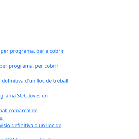
 per programa, per a cobrir
 per programa, per cobrir
efinitiva d'un lloc de treball
Programa SOC-Joves en
ball comarcal de
s.
sió definitiva d'un lloc de