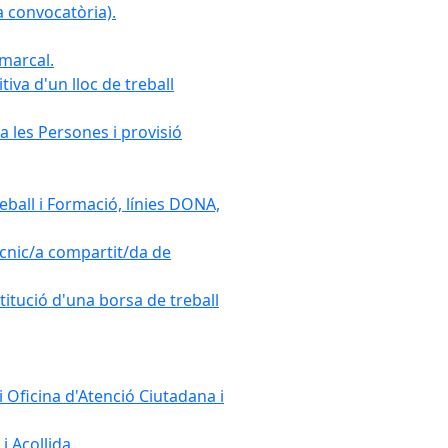
 convocatòria).
omarcal.
iva d'un lloc de treball
a les Persones i provisió
ball i Formació, línies DONA,
cnic/a compartit/da de
stitució d'una borsa de treball
 Oficina d'Atenció Ciutadana i
i Acollida.