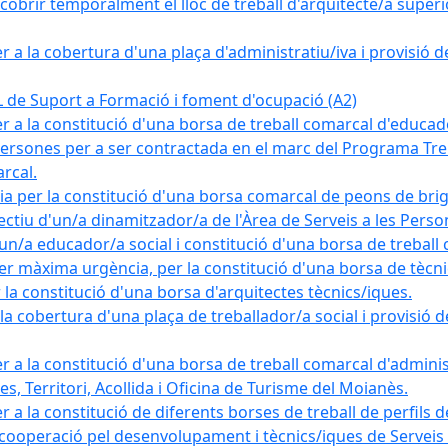
obrir temporalment el lloc de treball d'arquitecte/a superio
a la cobertura d'una plaça d'administratiu/iva i provisió def
e Suport a Formació i foment d'ocupació (A2)
r a la constitució d'una borsa de treball comarcal d'educad
persones per a ser contractada en el marc del Programa Treb
rcal.
a per la constitució d'una borsa comarcal de peons de bri
ectiu d'un/a dinamitzador/a de l'Àrea de Serveis a les Pers
un/a educador/a social i constitució d'una borsa de treball
r màxima urgència, per la constitució d'una borsa de tècnic
la constitució d'una borsa d'arquitectes tècnics/iques.
 cobertura d'una plaça de treballador/a social i provisió def
 a la constitució d'una borsa de treball comarcal d'administ
s, Territori, Acollida i Oficina de Turisme del Moianès.
 a la constitució de diferents borses de treball de perfils d
 cooperació pel desenvolupament i tècnics/iques de Serveis T