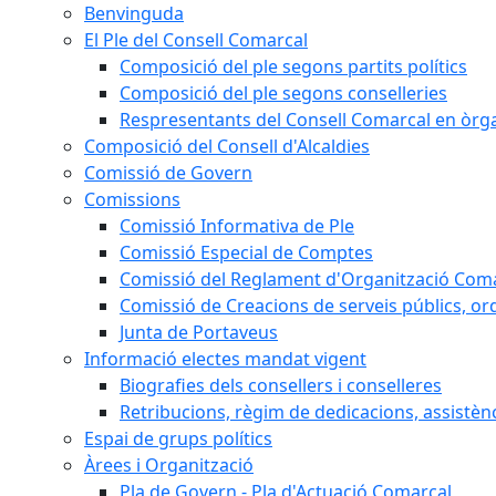
Benvinguda
El Ple del Consell Comarcal
Composició del ple segons partits polítics
Composició del ple segons conselleries
Respresentants del Consell Comarcal en òrgan
Composició del Consell d'Alcaldies
Comissió de Govern
Comissions
Comissió Informativa de Ple
Comissió Especial de Comptes
Comissió del Reglament d'Organització Com
Comissió de Creacions de serveis públics, or
Junta de Portaveus
Informació electes mandat vigent
Biografies dels consellers i conselleres
Retribucions, règim de dedicacions, assistèn
Espai de grups polítics
Àrees i Organització
Pla de Govern - Pla d'Actuació Comarcal