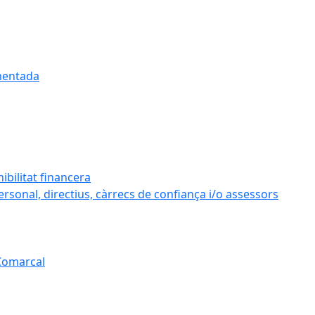
umentada
ibilitat financera
personal, directius, càrrecs de confiança i/o assessors
 Comarcal