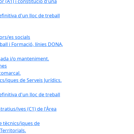
r (A1) i constitució d'una
initiva d'un lloc de treball
ors/es socials
all i Formació, línies DONA,
gada i/o manteniment.
ones
 comarcal.
s/iques de Serveis Jurídics.
initiva d'un lloc de treball
ratius/ives (C1) de l'Àrea
e tècnics/iques de
erritorials.