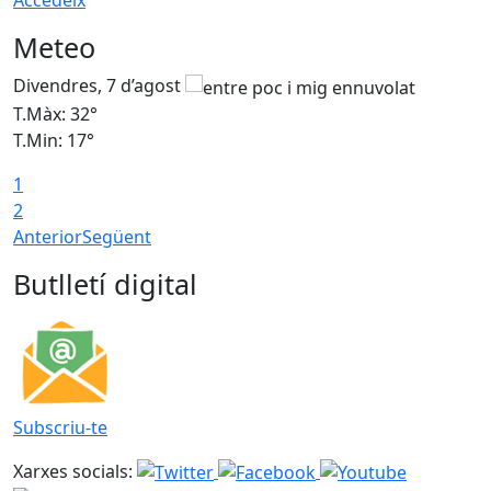
Accedeix
Meteo
Divendres, 7 d’agost
D
T.Màx: 32°
T
T.Min: 17°
T
1
T
2
Anterior
Següent
Butlletí digital
Subscriu-te
Xarxes socials: