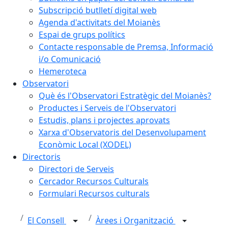
Subscripció butlletí digital web
Agenda d'activitats del Moianès
Espai de grups polítics
Contacte responsable de Premsa, Informació
i/o Comunicació
Hemeroteca
Observatori
Què és l'Observatori Estratègic del Moianès?
Productes i Serveis de l'Observatori
Estudis, plans i projectes aprovats
Xarxa d'Observatoris del Desenvolupament
Econòmic Local (XODEL)
Directoris
Directori de Serveis
Cercador Recursos Culturals
Formulari Recursos culturals
El Consell
Àrees i Organització