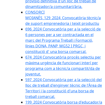
provisió definitiva d'un lloc de treball de
dinamitzador/a comunitari/ària.
CONSORCI
MOIANÈS_129_2024_Convocatòria tècnic/a
de suport emprenedoria i teixit productiu
696_2024 Convocatòria per a la selecció de
6 persones per a ser contractada en el
marc del Programa Treball i Formació,
línies DONA, PANP, MG52 I PRGC, i
constitució d' una borsa comarcal.
674_2024 Convocatòria procés selectiu per
màxima urgència de funcionari interí per
programa com a tècnic/a compartit/da de
joventut.
597_2024 Convocatòria per a la selecció del
lloc de treball d'enginyer tècnic de l'Àrea de
Territori i la constitució d'una borsa de
treball comarcal.
199_2024 Convocatòria borsa d'educador/a