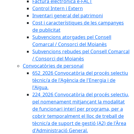
Factura electrònica e-FACT
Control Intern i Extern
Inventari general del patrimoni
Cost i característiques de les campanyes
de publicitat
Subvencions atorgades pel Consell
Comarcal / Consorci del Moianès
Subvencions rebudes pel Consell Comarcal
/ Consorci del Moianès
Convocatòries de personal
652_2026 Convocatòria del procés selectiu
tècnic/a de l'Agència de l'Energia i de
l'Aigua.
224_2026 Convocatòria del procés selectiu,
pel nomenament mitjançant la modalitat
de funcionari interí per programa, per a
cobrir temporalment el lloc de treball de
tècnic/a de suport de gestió (A2) de l'Àrea
d'Administració General.