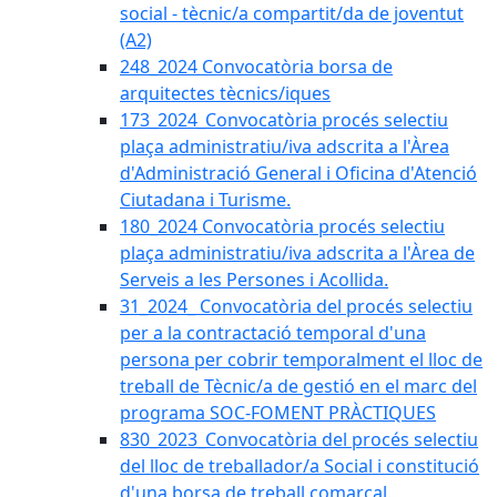
social - tècnic/a compartit/da de joventut
(A2)
248_2024 Convocatòria borsa de
arquitectes tècnics/iques
173_2024_Convocatòria procés selectiu
plaça administratiu/iva adscrita a l'Àrea
d'Administració General i Oficina d'Atenció
Ciutadana i Turisme.
180_2024 Convocatòria procés selectiu
plaça administratiu/iva adscrita a l'Àrea de
Serveis a les Persones i Acollida.
31_2024_ Convocatòria del procés selectiu
per a la contractació temporal d'una
persona per cobrir temporalment el lloc de
treball de Tècnic/a de gestió en el marc del
programa SOC-FOMENT PRÀCTIQUES
830_2023_Convocatòria del procés selectiu
del lloc de treballador/a Social i constitució
d'una borsa de treball comarcal.