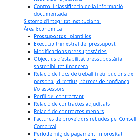
Control i classificació de la informació
documentada
Sistema d'integritat institucional
Àrea Econòmica
Pressupostos i plantilles
Execució trimestral del pressupost
Modificacions pressupostàries
Objectius d'estabilitat pressupostària i
sostenibilitat financera
Relació de llocs de treball i retribucions del
personal, directius, càrrecs de confiança
i/o assessors
Perfil del contractant
Relació de contractes adjudicats
Relació de contractes menors
Factures de proveïdors rebudes pel Consell
Comarcal
Període mig de pagament i morositat