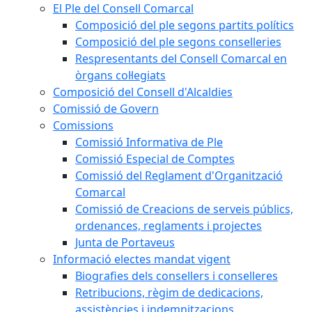
El Ple del Consell Comarcal
Composició del ple segons partits polítics
Composició del ple segons conselleries
Respresentants del Consell Comarcal en
òrgans col·legiats
Composició del Consell d'Alcaldies
Comissió de Govern
Comissions
Comissió Informativa de Ple
Comissió Especial de Comptes
Comissió del Reglament d'Organització
Comarcal
Comissió de Creacions de serveis públics,
ordenances, reglaments i projectes
Junta de Portaveus
Informació electes mandat vigent
Biografies dels consellers i conselleres
Retribucions, règim de dedicacions,
assistències i indemnitzacions