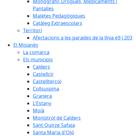
Monogràfic Drogues, Medicaments i
Pantalles
Maletes Pedagògiques
Catàleg Extraescolars
Territori
Afectacions a les parades de la línia e9 i 203
El Moianès
La comarca
Els municipis
Calders
Castellcir
Castellterçol
Collsuspina
Granera
L'Estany
Moià
Monistrol de Calders
Sant Quirze Safaja
Santa Maria d'Oló