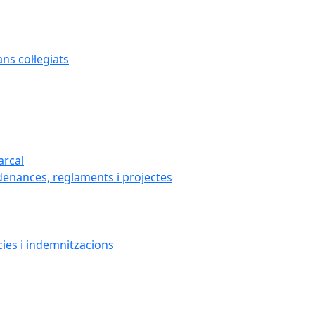
s col·legiats
arcal
denances, reglaments i projectes
cies i indemnitzacions