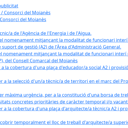
ublicitat
 / Consorci del Moianès
 Consorci del Moianès
ic/a de l'Agència de l'Energia i de l'Aigua.
el nomenament mitjançant la modalitat de funcionari interí
e suport de gestió (A2) de l'Àrea d'Administració General.
el nomenament mitjançant la modalitat de funcionari interí
AP), del Consell Comarcal del Moianès
 la cobertura d'una plaça d'educador/a social A2 i provisió d
 a la selecció d'un/a tècnic/a de territori en el marc del 
er màxima urgència, per a la constitució d'una borsa de tre
sitats concretes prioritàries de caràcter temporal i/o vacant
a la cobertura d'una plaça d'arquitecte/a tècnic/a A2 i provi
obrir temporalment el lloc de treball d'arquitecte/a superio