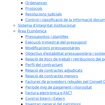
Ordenances
Protocols
Resolucions judicials
Control i classificació de la informació doc
Sistema d'integritat institucional
Àrea Econòmica
Pressupostos i plantilles
Execució trimestral del pressupost
Modificacions pressupostàries
Objectius d'estabilitat pressupostària i sosten
Relació de llocs de treball i retribucions del 
Perfil del contractant
Relació de contractes adjudicats
Relació de contractes menors
Factures de proveïdors rebudes pel Consell
Període mig de pagament i morositat
Factura electrònica e-FACT
Control Intern i Extern
Inventari general del patrimoni