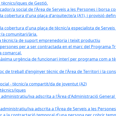
tècnics/iques de Gestió.
ador/a social de l'Àrea de Serveis a les Persones i borsa c
 cobertura d'una plaça d'arquitecte/a (A1), i provisió definit
a cobertura d'una plaça de tècnic/a especialista de Serveis 
r/a comunitari/ària.
cnic/a de suport emprenedoria i teixit productiu
 persones per a ser contractada en el marc del Programa Tre
a comarcal.
àxima urgència de funcionari interí per programa com a tè
c de treball d'enginyer tècnic de l'Àrea de Territori i la con
ial - tècnic/a compartit/da de joventut (A2)
tècnics/iques
dministratiu/iva adscrita a l'Àrea d'Administració General i
ministratiu/iva adscrita a l'Àrea de Serveis a les Persones 
r a la contractació temporal d'una persona per cobrir tempo