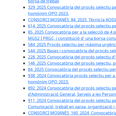
borsa de treball
329_2025 Convocatòria del procés selectiu per 
homònim OPO 2023.
CONSORCI MOIANÈS_84_2025_Tècnic/a AODL d
614_2025 Convocatòria del procès selectiu pe
85_2025 Convocatòria per a la selecció de 4 
MG52 I PRGC, i constitució d' una borsa coma
584_2025 Procés selectiu per màxima urgènci
544_2025 Bases i convocatòria del procés sel
228_2025 Convocatòria del procés selectiu d'
146_2025 Convocatòria del procés selectiu, pe
84_2025 Convocatòria del procés selectiu per 
938_2024 Convocatòria procés selectiu per a la
homònim OPO 2023.
892_2024 Convocatòria del procés selectiu per
d'Administració General, Serveis a les Persone
911_2024 Convocatòria del procés selectiu per
Comunicació, treball en xarxa, organització i
CONSORCI MOIANÈS_160_2024_Convocatòria tèc