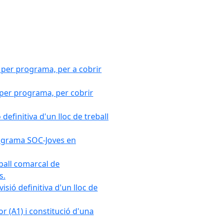
 per programa, per a cobrir
 per programa, per cobrir
efinitiva d'un lloc de treball
Programa SOC-Joves en
ball comarcal de
s.
sió definitiva d'un lloc de
r (A1) i constitució d'una