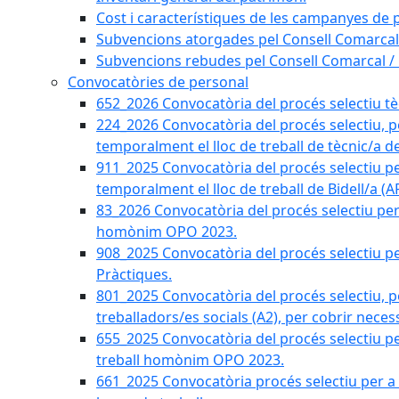
Cost i característiques de les campanyes de p
Subvencions atorgades pel Consell Comarcal
Subvencions rebudes pel Consell Comarcal /
Convocatòries de personal
652_2026 Convocatòria del procés selectiu tècn
224_2026 Convocatòria del procés selectiu, p
temporalment el lloc de treball de tècnic/a d
911_2025 Convocatòria del procés selectiu p
temporalment el lloc de treball de Bidell/a (
83_2026 Convocatòria del procés selectiu per a
homònim OPO 2023.
908_2025 Convocatòria del procés selectiu per
Pràctiques.
801_2025 Convocatòria del procés selectiu, p
treballadors/es socials (A2), per cobrir neces
655_2025 Convocatòria del procés selectiu per 
treball homònim OPO 2023.
661_2025 Convocatòria procés selectiu per a c