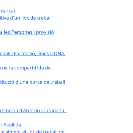
omarcal.
iva d'un lloc de treball
a les Persones i provisió
ball i Formació, línies DONA,
cnic/a compartit/da de
stitució d'una borsa de treball
 Oficina d'Atenció Ciutadana i
i Acollida.
ralment el lloc de treball de