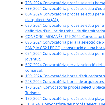
798_2024 Convocatòria procés selectiu borsa 
799_2024 Convocatòria procés selectiu d'educ
604_2024 Convocatòria procés selectiu per a la
d'arquitecte/a (A1).
680_2024 Convocatòria procés selectiu per a l
definitiva d'un lloc de treball de dinamitzado
CONSORCI MOIANÈS_129_2024_Convocatòria tè
696_2024 Convocatòria per a la selecció de 6
PANP, MG52 I PRGC, i constitució d' una bors
674_2024 Convocatòria procés selectiu per m
joventut.
597_2024 Convocatòria per a la selecció del llo
comarcal.
199_2024 Convocatòria borsa d'educador/a soc
248_2024 Convocatòria borsa de arquitectes 
173_2024_Convocatòria procés selectiu plaça a
Turisme.
180_2024 Convocatòria procés selectiu plaça ad
31_2024_ Convocatòria del procés selectiu pe