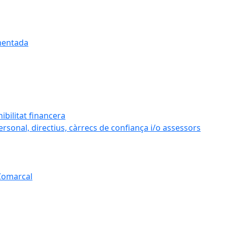
umentada
ibilitat financera
personal, directius, càrrecs de confiança i/o assessors
 Comarcal