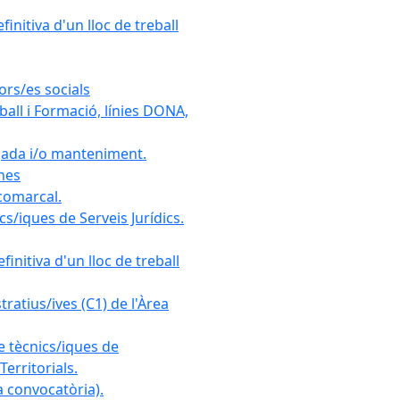
initiva d'un lloc de treball
ors/es socials
all i Formació, línies DONA,
gada i/o manteniment.
ones
 comarcal.
s/iques de Serveis Jurídics.
initiva d'un lloc de treball
ratius/ives (C1) de l'Àrea
e tècnics/iques de
erritorials.
 convocatòria).