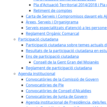
Pla d'Actuació Territorial 2014/2018 i P
Retiment de comptes
Carta de Serveis i Compromisos davant els Aj
Àrees, Serveis i Organigrama
Serveis especialitzats d'atenció a les persone
Reglament Orgànic Comarcal
Participació ciutadana
Participació ciutadana sobre temes actuals d
Resultats de la participació ciutadana en est
Ens de participació ciutadana
Consell de la Gent Gran del Moianès
Reglament de participació ciutadana
Agenda institucional
Convocatòries de la Comissió de Govern
Convocatòries de Ple
Convocatòries de Consell d'Alcaldies
Convocatòries de Junta de Govern
Agenda institucional de Presidència, dels/les 