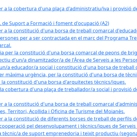
a la cobertura d'una plaça d'administratiu/iva i provisió def
e Suport a Formació i foment d'ocupació (A2)
r a la constitució d'una borsa de treball comarcal d'educad
persones per a ser contractada en el marc del Programa Treb
rcal.
a per la constitució d'una borsa comarcal de peons de bri
ectiu d'un/a dinamitzador/a de l'Àrea de Serveis a les Pers
un/a educador/a social i constitució d'una borsa de treball
r màxima urgència, per la constitució d'una borsa de tècnic
la constitució d'una borsa d'arquitectes tècnics/iques.
 cobertura d'una plaça de treballador/a social i provisió def
 a la constitució d'una borsa de treball comarcal d'administ
s, Territori, Acollida i Oficina de Turisme del Moianès.
 a la constitució de diferents borses de treball de perfils d
 cooperació pel desenvolupament i tècnics/iques de Serveis T
nic/a de suport emprenedoria i teixit productiu (segona