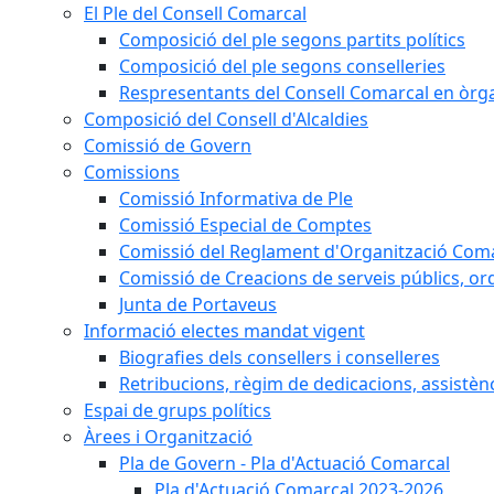
El Ple del Consell Comarcal
Composició del ple segons partits polítics
Composició del ple segons conselleries
Respresentants del Consell Comarcal en òrgan
Composició del Consell d'Alcaldies
Comissió de Govern
Comissions
Comissió Informativa de Ple
Comissió Especial de Comptes
Comissió del Reglament d'Organització Com
Comissió de Creacions de serveis públics, or
Junta de Portaveus
Informació electes mandat vigent
Biografies dels consellers i conselleres
Retribucions, règim de dedicacions, assistèn
Espai de grups polítics
Àrees i Organització
Pla de Govern - Pla d'Actuació Comarcal
Pla d'Actuació Comarcal 2023-2026