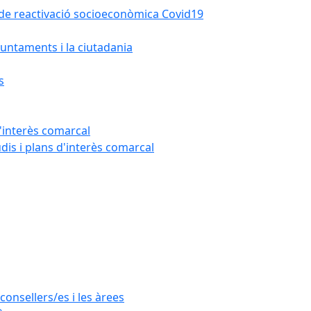
la de reactivació socioeconòmica Covid19
untaments i la ciutadania
s
'interès comarcal
udis i plans d'interès comarcal
consellers/es i les àrees