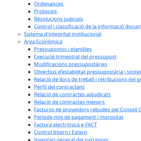
Ordenances
Protocols
Resolucions judicials
Control i classificació de la informació doc
Sistema d'integritat institucional
Àrea Econòmica
Pressupostos i plantilles
Execució trimestral del pressupost
Modificacions pressupostàries
Objectius d'estabilitat pressupostària i sosten
Relació de llocs de treball i retribucions del 
Perfil del contractant
Relació de contractes adjudicats
Relació de contractes menors
Factures de proveïdors rebudes pel Consell
Període mig de pagament i morositat
Factura electrònica e-FACT
Control Intern i Extern
Inventari general del patrimoni