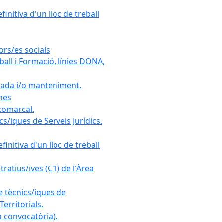
initiva d'un lloc de treball
ors/es socials
all i Formació, línies DONA,
gada i/o manteniment.
ones
 comarcal.
s/iques de Serveis Jurídics.
initiva d'un lloc de treball
ratius/ives (C1) de l'Àrea
e tècnics/iques de
erritorials.
 convocatòria).