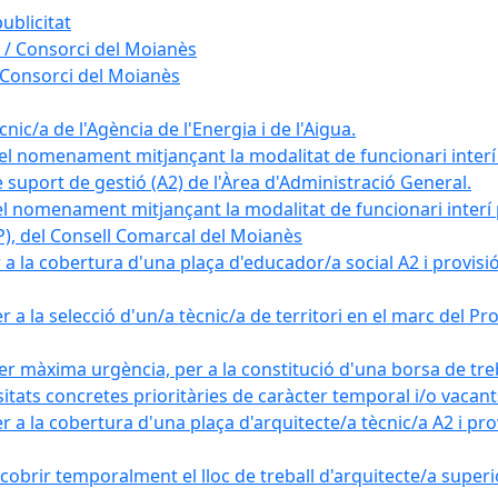
ublicitat
 / Consorci del Moianès
 Consorci del Moianès
ic/a de l'Agència de l'Energia i de l'Aigua.
el nomenament mitjançant la modalitat de funcionari interí
e suport de gestió (A2) de l'Àrea d'Administració General.
el nomenament mitjançant la modalitat de funcionari interí
AP), del Consell Comarcal del Moianès
 la cobertura d'una plaça d'educador/a social A2 i provisió d
 a la selecció d'un/a tècnic/a de territori en el marc del 
er màxima urgència, per a la constitució d'una borsa de tre
sitats concretes prioritàries de caràcter temporal i/o vacant
a la cobertura d'una plaça d'arquitecte/a tècnic/a A2 i provi
obrir temporalment el lloc de treball d'arquitecte/a superio