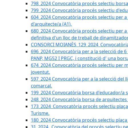
798_2024 Convocatòria procés selectiu borsa 
799_2024 Convocatòria procés selectiu d'educ
604_2024 Convocatòria procés selectiu per a la
d'arquitecte/a (A1).
680_2024 Convocatòria procés selectiu per a l
definitiva d'un lloc de treball de dinamitzado
CONSORCI MOIANÈS_129_2024_Convocatòria tè
696_2024 Convocatòria per a la selecció de 6
PANP, MG52 I PRGC, i constitució d' una bors
674_2024 Convocatòria procés selectiu per m
joventut.
597_2024 Convocatòria per a la selecció del llo
comarcal.
199_2024 Convocatòria borsa d'educador/a soc
248_2024 Convocatòria borsa de arquitectes 
173_2024_Convocatòria procés selectiu plaça a
Turisme.
180_2024 Convocatòria procés selectiu plaça ad
31_2024_ Convocatòria del procés selectiu pe