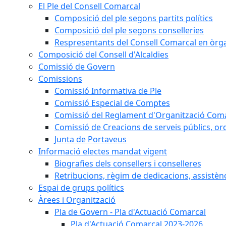
El Ple del Consell Comarcal
Composició del ple segons partits polítics
Composició del ple segons conselleries
Respresentants del Consell Comarcal en òrgan
Composició del Consell d'Alcaldies
Comissió de Govern
Comissions
Comissió Informativa de Ple
Comissió Especial de Comptes
Comissió del Reglament d'Organització Com
Comissió de Creacions de serveis públics, or
Junta de Portaveus
Informació electes mandat vigent
Biografies dels consellers i conselleres
Retribucions, règim de dedicacions, assistèn
Espai de grups polítics
Àrees i Organització
Pla de Govern - Pla d'Actuació Comarcal
Pla d'Actuació Comarcal 2023-2026