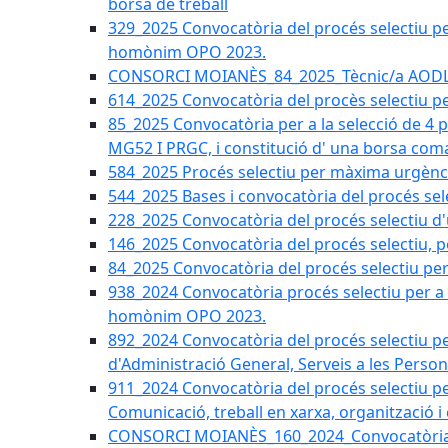
borsa de treball
329_2025 Convocatòria del procés selectiu per 
homònim OPO 2023.
CONSORCI MOIANÈS_84_2025_Tècnic/a AODL d
614_2025 Convocatòria del procès selectiu pe
85_2025 Convocatòria per a la selecció de 4 
MG52 I PRGC, i constitució d' una borsa coma
584_2025 Procés selectiu per màxima urgènci
544_2025 Bases i convocatòria del procés sel
228_2025 Convocatòria del procés selectiu d'
146_2025 Convocatòria del procés selectiu, pe
84_2025 Convocatòria del procés selectiu per 
938_2024 Convocatòria procés selectiu per a la
homònim OPO 2023.
892_2024 Convocatòria del procés selectiu per
d'Administració General, Serveis a les Persone
911_2024 Convocatòria del procés selectiu per
Comunicació, treball en xarxa, organització i
CONSORCI MOIANÈS_160_2024_Convocatòria tèc