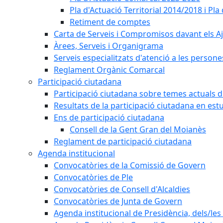
Pla d'Actuació Territorial 2014/2018 i P
Retiment de comptes
Carta de Serveis i Compromisos davant els Aj
Àrees, Serveis i Organigrama
Serveis especialitzats d'atenció a les persone
Reglament Orgànic Comarcal
Participació ciutadana
Participació ciutadana sobre temes actuals d
Resultats de la participació ciutadana en est
Ens de participació ciutadana
Consell de la Gent Gran del Moianès
Reglament de participació ciutadana
Agenda institucional
Convocatòries de la Comissió de Govern
Convocatòries de Ple
Convocatòries de Consell d'Alcaldies
Convocatòries de Junta de Govern
Agenda institucional de Presidència, dels/les 