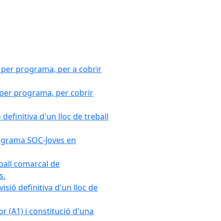
 per programa, per a cobrir
 per programa, per cobrir
efinitiva d'un lloc de treball
Programa SOC-Joves en
ball comarcal de
s.
sió definitiva d'un lloc de
r (A1) i constitució d'una