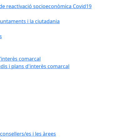
la de reactivació socioeconòmica Covid19
untaments i la ciutadania
s
'interès comarcal
udis i plans d'interès comarcal
consellers/es i les àrees