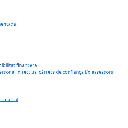
umentada
ibilitat financera
personal, directius, càrrecs de confiança i/o assessors
 Comarcal