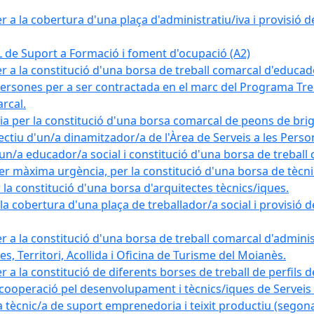
a la cobertura d'una plaça d'administratiu/iva i provisió def
e Suport a Formació i foment d'ocupació (A2)
r a la constitució d'una borsa de treball comarcal d'educad
persones per a ser contractada en el marc del Programa Treb
rcal.
a per la constitució d'una borsa comarcal de peons de bri
ectiu d'un/a dinamitzador/a de l'Àrea de Serveis a les Pers
un/a educador/a social i constitució d'una borsa de treball
r màxima urgència, per la constitució d'una borsa de tècnic
la constitució d'una borsa d'arquitectes tècnics/iques.
 cobertura d'una plaça de treballador/a social i provisió def
 a la constitució d'una borsa de treball comarcal d'administ
s, Territori, Acollida i Oficina de Turisme del Moianès.
 a la constitució de diferents borses de treball de perfils d
 cooperació pel desenvolupament i tècnics/iques de Serveis T
nic/a de suport emprenedoria i teixit productiu (segona