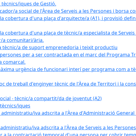
tècnics/iques de Gestió.
ador/a social de l'Àrea de Serveis a les Persones i borsa c
 cobertura d'una plaça d'arquitecte/a (A1), i provisió definit
a cobertura d'una plaça de tècnic/a especialista de Serveis 
r/a comunitari/ària.
cnic/a de suport emprenedoria i teixit productiu
 persones per a ser contractada en el marc del Programa Tre
a comarcal.
àxima urgència de funcionari interí per programa com a tè
c de treball d'enginyer tècnic de l'Àrea de Territori i la con
ial - tècnic/a compartit/da de joventut (A2)
tècnics/iques
dministratiu/iva adscrita a l'Àrea d'Administració General i
ministratiu/iva adscrita a l'Àrea de Serveis a les Persones 
r a la contractació temporal d'una persona per cobrir tempo