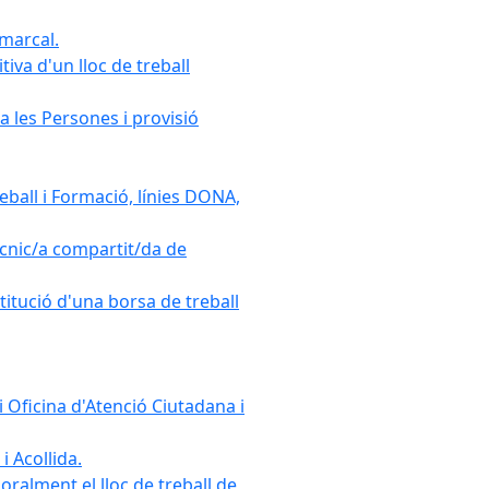
omarcal.
iva d'un lloc de treball
a les Persones i provisió
ball i Formació, línies DONA,
cnic/a compartit/da de
stitució d'una borsa de treball
 Oficina d'Atenció Ciutadana i
i Acollida.
ralment el lloc de treball de