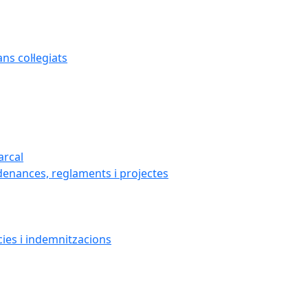
s col·legiats
arcal
denances, reglaments i projectes
cies i indemnitzacions