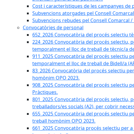
Cost i característiques de les campanyes de p
Subvencions atorgades pel Consell Comarcal
Subvencions rebudes pel Consell Comarcal /
Convocatòries de personal
652_2026 Convocatòria del procés selectiu tècn
224_2026 Convocatòria del procés selectiu, p
temporalment el lloc de treball de tècnic/a d
911_2025 Convocatòria del procés selectiu p
temporalment el lloc de treball de Bidell/a (
83_2026 Convocatòria del procés selectiu per a
homònim OPO 2023.
908_2025 Convocatòria del procés selectiu per
Pràctiques.
801_2025 Convocatòria del procés selectiu, p
treballadors/es socials (A2), per cobrir neces
655_2025 Convocatòria del procés selectiu per 
treball homònim OPO 2023.
661_2025 Convocatòria procés selectiu per a c