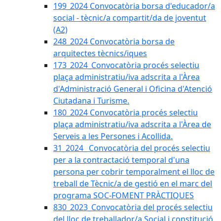
199_2024 Convocatòria borsa d'educador/a
social - tècnic/a compartit/da de joventut
(A2)
248_2024 Convocatòria borsa de
arquitectes tècnics/iques
173_2024_Convocatòria procés selectiu
plaça administratiu/iva adscrita a l'Àrea
d'Administració General i Oficina d'Atenció
Ciutadana i Turisme.
180_2024 Convocatòria procés selectiu
plaça administratiu/iva adscrita a l'Àrea de
Serveis a les Persones i Acollida.
31_2024_ Convocatòria del procés selectiu
per a la contractació temporal d'una
persona per cobrir temporalment el lloc de
treball de Tècnic/a de gestió en el marc del
programa SOC-FOMENT PRÀCTIQUES
830_2023_Convocatòria del procés selectiu
del lloc de treballador/a Social i constitució