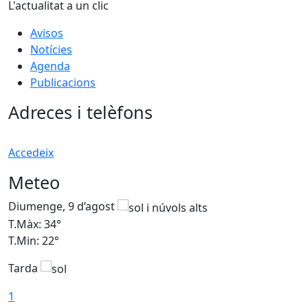
L'actualitat a un clic
Avisos
Notícies
Agenda
Publicacions
Adreces i telèfons
Accedeix
Meteo
Diumenge, 9 d’agost
D
T.Màx: 34°
T
T.Min: 22°
T
Tarda
T
1