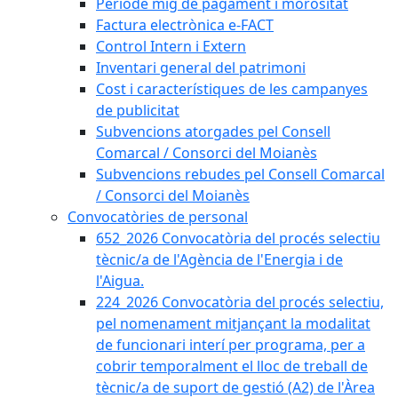
Període mig de pagament i morositat
Factura electrònica e-FACT
Control Intern i Extern
Inventari general del patrimoni
Cost i característiques de les campanyes
de publicitat
Subvencions atorgades pel Consell
Comarcal / Consorci del Moianès
Subvencions rebudes pel Consell Comarcal
/ Consorci del Moianès
Convocatòries de personal
652_2026 Convocatòria del procés selectiu
tècnic/a de l'Agència de l'Energia i de
l'Aigua.
224_2026 Convocatòria del procés selectiu,
pel nomenament mitjançant la modalitat
de funcionari interí per programa, per a
cobrir temporalment el lloc de treball de
tècnic/a de suport de gestió (A2) de l'Àrea