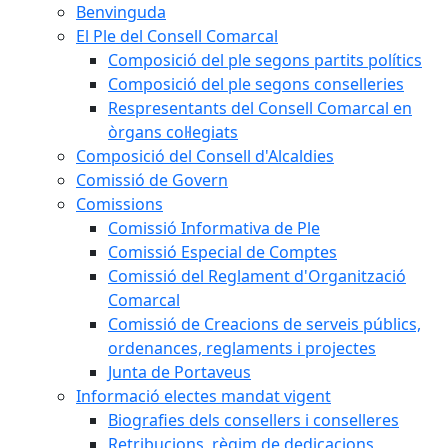
Benvinguda
El Ple del Consell Comarcal
Composició del ple segons partits polítics
Composició del ple segons conselleries
Respresentants del Consell Comarcal en
òrgans col·legiats
Composició del Consell d'Alcaldies
Comissió de Govern
Comissions
Comissió Informativa de Ple
Comissió Especial de Comptes
Comissió del Reglament d'Organització
Comarcal
Comissió de Creacions de serveis públics,
ordenances, reglaments i projectes
Junta de Portaveus
Informació electes mandat vigent
Biografies dels consellers i conselleres
Retribucions, règim de dedicacions,