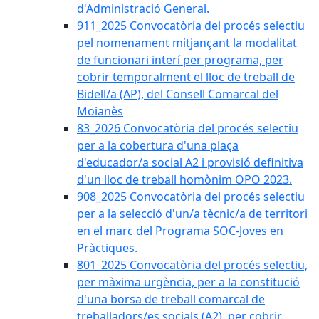
d'Administració General.
911_2025 Convocatòria del procés selectiu
pel nomenament mitjançant la modalitat
de funcionari interí per programa, per
cobrir temporalment el lloc de treball de
Bidell/a (AP), del Consell Comarcal del
Moianès
83_2026 Convocatòria del procés selectiu
per a la cobertura d'una plaça
d'educador/a social A2 i provisió definitiva
d'un lloc de treball homònim OPO 2023.
908_2025 Convocatòria del procés selectiu
per a la selecció d'un/a tècnic/a de territori
en el marc del Programa SOC-Joves en
Pràctiques.
801_2025 Convocatòria del procés selectiu,
per màxima urgència, per a la constitució
d'una borsa de treball comarcal de
treballadors/es socials (A2), per cobrir