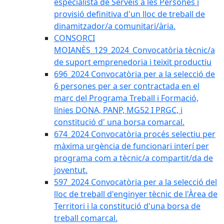
especialista de Serveis a les Persones i
provisió definitiva d'un lloc de treball de
dinamitzador/a comunitari/ària.
CONSORCI
MOIANÈS_129_2024_Convocatòria tècnic/a
de suport emprenedoria i teixit productiu
696_2024 Convocatòria per a la selecció de
6 persones per a ser contractada en el
marc del Programa Treball i Formació,
línies DONA, PANP, MG52 I PRGC, i
constitució d' una borsa comarcal.
674_2024 Convocatòria procés selectiu per
màxima urgència de funcionari interí per
programa com a tècnic/a compartit/da de
joventut.
597_2024 Convocatòria per a la selecció del
lloc de treball d'enginyer tècnic de l'Àrea de
Territori i la constitució d'una borsa de
treball comarcal.