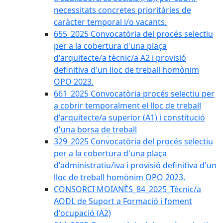
necessitats concretes prioritàries de
caràcter temporal i/o vacants.
655_2025 Convocatòria del procés selectiu
per a la cobertura d'una plaça
d'arquitecte/a tècnic/a A2 i provisió
definitiva d'un lloc de treball homònim
OPO 2023.
661_2025 Convocatòria procés selectiu per
a cobrir temporalment el lloc de treball
d'arquitecte/a superior (A1) i constitució
d'una borsa de treball
329_2025 Convocatòria del procés selectiu
per a la cobertura d'una plaça
d'administratiu/iva i provisió definitiva d'un
lloc de treball homònim OPO 2023.
CONSORCI MOIANÈS_84_2025_Tècnic/a
AODL de Suport a Formació i foment
d'ocupació (A2)