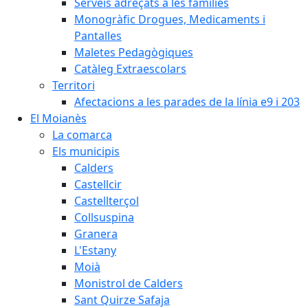
Serveis adreçats a les famílies
Monogràfic Drogues, Medicaments i
Pantalles
Maletes Pedagògiques
Catàleg Extraescolars
Territori
Afectacions a les parades de la línia e9 i 203
El Moianès
La comarca
Els municipis
Calders
Castellcir
Castellterçol
Collsuspina
Granera
L'Estany
Moià
Monistrol de Calders
Sant Quirze Safaja