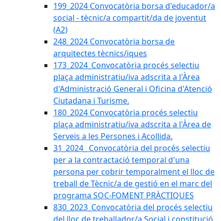
199_2024 Convocatòria borsa d'educador/a
social - tècnic/a compartit/da de joventut
(A2)
248_2024 Convocatòria borsa de
arquitectes tècnics/iques
173_2024_Convocatòria procés selectiu
plaça administratiu/iva adscrita a l'Àrea
d'Administració General i Oficina d'Atenció
Ciutadana i Turisme.
180_2024 Convocatòria procés selectiu
plaça administratiu/iva adscrita a l'Àrea de
Serveis a les Persones i Acollida.
31_2024_ Convocatòria del procés selectiu
per a la contractació temporal d'una
persona per cobrir temporalment el lloc de
treball de Tècnic/a de gestió en el marc del
programa SOC-FOMENT PRÀCTIQUES
830_2023_Convocatòria del procés selectiu
del lloc de treballador/a Social i constitució