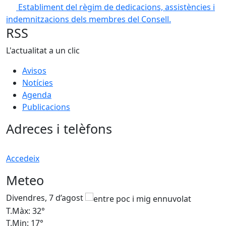
Establiment del règim de dedicacions, assistències i
indemnitzacions dels membres del Consell.
RSS
L'actualitat a un clic
Avisos
Notícies
Agenda
Publicacions
Adreces i telèfons
Accedeix
Meteo
Divendres, 7 d’agost
D
T.Màx: 32°
T
T.Min: 17°
T