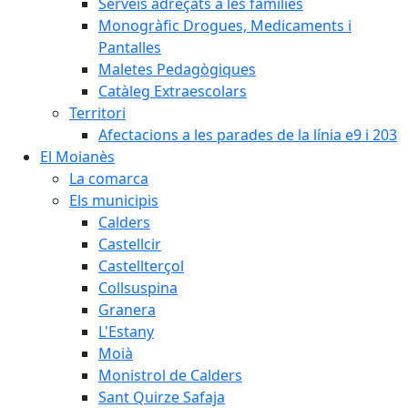
Serveis adreçats a les famílies
Monogràfic Drogues, Medicaments i
Pantalles
Maletes Pedagògiques
Catàleg Extraescolars
Territori
Afectacions a les parades de la línia e9 i 203
El Moianès
La comarca
Els municipis
Calders
Castellcir
Castellterçol
Collsuspina
Granera
L'Estany
Moià
Monistrol de Calders
Sant Quirze Safaja