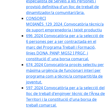
especialista de Serveis a les Persones i
provisió definitiva d'un lloc de treball de
dinamitzador/a comunitari/ària.
CONSORCI
MOIANÈS_129_2024_Convocatòria tècnic/a
de suport emprenedoria i teixit productiu
696_2024 Convocatòria per a la selecció de
6 persones per a ser contractada en el
marc del Programa Treball i Formació,
línies DONA, PANP, MG52 I PRGC, i
constitució d' una borsa comarcal.
674_2024 Convocatòria procés selectiu per
màxima urgència de funcionari interí per
programa com a tècnic/a compartit/da de
joventut.
597_2024 Convocatòria per a la selecció del
lloc de treball d'enginyer tècnic de l'Àrea de
Territori i la constitució d'una borsa de
treball comarcal.