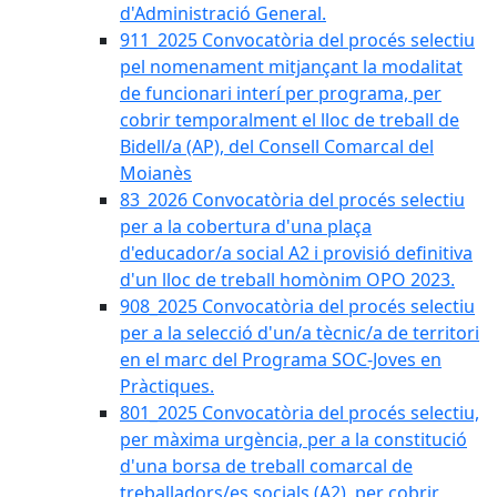
d'Administració General.
911_2025 Convocatòria del procés selectiu
pel nomenament mitjançant la modalitat
de funcionari interí per programa, per
cobrir temporalment el lloc de treball de
Bidell/a (AP), del Consell Comarcal del
Moianès
83_2026 Convocatòria del procés selectiu
per a la cobertura d'una plaça
d'educador/a social A2 i provisió definitiva
d'un lloc de treball homònim OPO 2023.
908_2025 Convocatòria del procés selectiu
per a la selecció d'un/a tècnic/a de territori
en el marc del Programa SOC-Joves en
Pràctiques.
801_2025 Convocatòria del procés selectiu,
per màxima urgència, per a la constitució
d'una borsa de treball comarcal de
treballadors/es socials (A2), per cobrir