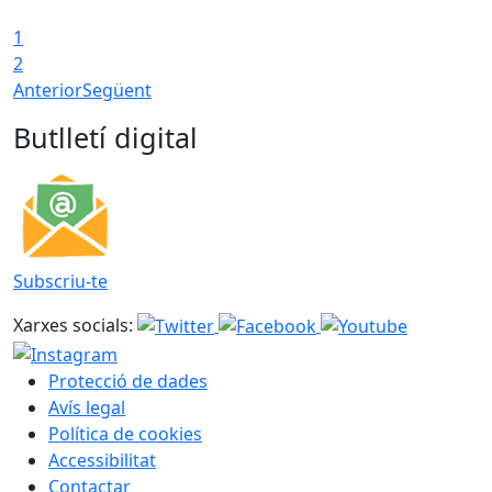
1
T
2
Anterior
Següent
Butlletí digital
Subscriu-te
Xarxes socials:
Protecció de dades
Avís legal
Política de cookies
Accessibilitat
Contactar