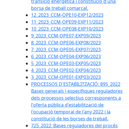
transició energètica i constitució d'una
borsa de treball comarcal.
12_2023_CCM-OPE10-EXP12/2023
11_2023_CCM-OPE09-EXP11/2023
10_2023_CCM-OPE08-EXP10/2023
9_2023_CCM-OPE07-EXP09/2023
8_2023_CCM-OPE06-EXP08/2023
7_2023_CCM-OPE05-EXP07/2023
6_2023_CCM-OPE04-EXP06/2023
5_2023_CCM-OPE03-EXP05/2023
4_2023_CCM-OPE02-EXP04/2023
3_2023_CCM-OPE01-EXP03/2023
PROCESSOS D'ESTABILITZACIÓ: 895_2022
Bases generals i específiques reguladores
dels processos selectius corresponents a
l'oferta pública d'estabilització de
l'ocupació temporal de l'any 2022 i la
constitució de les borses de treball.
725_2022_Bases reguladores del procés