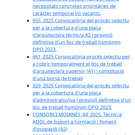
necessitats concretes prioritàries de
caràcter temporal i/o vacants.
655_2025 Convocatòria del procés selectiu
per a la cobertura d'una plaça
d'arquitecte/a tècnic/a A2 i provisió
definitiva d'un lloc de treball homònim
OPO 2023.
661_2025 Convocatòria procés selectiu per
a cobrir temporalment el lloc de treball
d'arquitecte/a superior (A1) i constitució
d'una borsa de treball
329_2025 Convocatòria del procés selectiu
per a la cobertura d'una plaça
d'administratiu/iva i provisió definitiva d'un
lloc de treball homònim OPO 2023.
CONSORCI MOIANÈS_84_2025_Tècnic/a
AODL de Suport a Formació i foment
d'ocupació (A2)