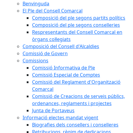
Benvinguda
El Ple del Consell Comarcal
Composició del ple segons partits polítics
Composició del ple segons conselleries
Respresentants del Consell Comarcal en
òrgans col·legiats
Composició del Consell d'Alcaldies
Comissió de Govern
Comissions
Comissió Informativa de Ple
Comissió Especial de Comptes
Comissió del Reglament d'Organització
Comarcal
Comissió de Creacions de serveis públics,
ordenances, reglaments i projectes
Junta de Portaveus
Informació electes mandat vigent
Biografies dels consellers i conselleres
Retribucions, règim de dedicacions,