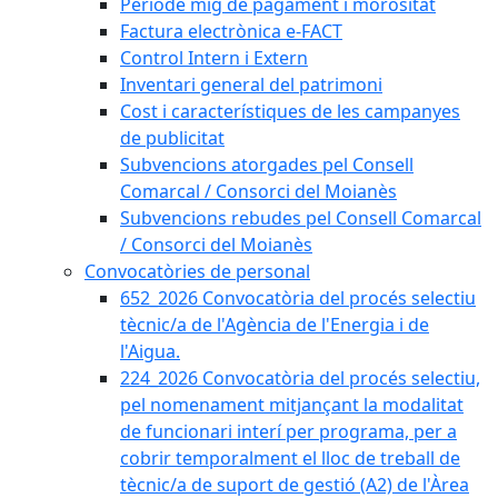
Període mig de pagament i morositat
Factura electrònica e-FACT
Control Intern i Extern
Inventari general del patrimoni
Cost i característiques de les campanyes
de publicitat
Subvencions atorgades pel Consell
Comarcal / Consorci del Moianès
Subvencions rebudes pel Consell Comarcal
/ Consorci del Moianès
Convocatòries de personal
652_2026 Convocatòria del procés selectiu
tècnic/a de l'Agència de l'Energia i de
l'Aigua.
224_2026 Convocatòria del procés selectiu,
pel nomenament mitjançant la modalitat
de funcionari interí per programa, per a
cobrir temporalment el lloc de treball de
tècnic/a de suport de gestió (A2) de l'Àrea