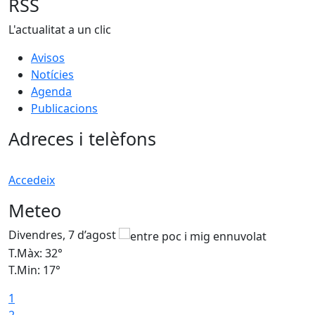
RSS
L'actualitat a un clic
Avisos
Notícies
Agenda
Publicacions
Adreces i telèfons
Accedeix
Meteo
Divendres, 7 d’agost
D
T.Màx: 32°
T
T.Min: 17°
T
1
T
2