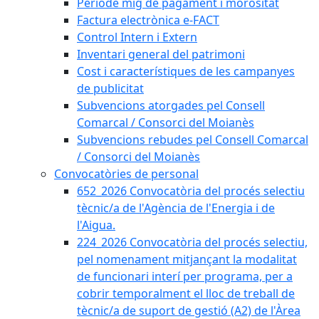
Període mig de pagament i morositat
Factura electrònica e-FACT
Control Intern i Extern
Inventari general del patrimoni
Cost i característiques de les campanyes
de publicitat
Subvencions atorgades pel Consell
Comarcal / Consorci del Moianès
Subvencions rebudes pel Consell Comarcal
/ Consorci del Moianès
Convocatòries de personal
652_2026 Convocatòria del procés selectiu
tècnic/a de l'Agència de l'Energia i de
l'Aigua.
224_2026 Convocatòria del procés selectiu,
pel nomenament mitjançant la modalitat
de funcionari interí per programa, per a
cobrir temporalment el lloc de treball de
tècnic/a de suport de gestió (A2) de l'Àrea