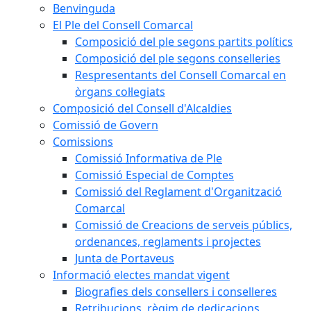
Benvinguda
El Ple del Consell Comarcal
Composició del ple segons partits polítics
Composició del ple segons conselleries
Respresentants del Consell Comarcal en
òrgans col·legiats
Composició del Consell d'Alcaldies
Comissió de Govern
Comissions
Comissió Informativa de Ple
Comissió Especial de Comptes
Comissió del Reglament d'Organització
Comarcal
Comissió de Creacions de serveis públics,
ordenances, reglaments i projectes
Junta de Portaveus
Informació electes mandat vigent
Biografies dels consellers i conselleres
Retribucions, règim de dedicacions,