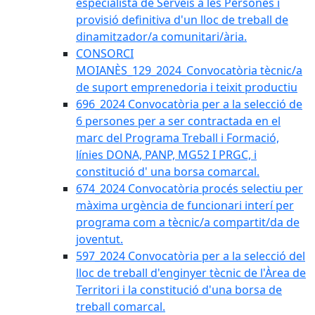
especialista de Serveis a les Persones i
provisió definitiva d'un lloc de treball de
dinamitzador/a comunitari/ària.
CONSORCI
MOIANÈS_129_2024_Convocatòria tècnic/a
de suport emprenedoria i teixit productiu
696_2024 Convocatòria per a la selecció de
6 persones per a ser contractada en el
marc del Programa Treball i Formació,
línies DONA, PANP, MG52 I PRGC, i
constitució d' una borsa comarcal.
674_2024 Convocatòria procés selectiu per
màxima urgència de funcionari interí per
programa com a tècnic/a compartit/da de
joventut.
597_2024 Convocatòria per a la selecció del
lloc de treball d'enginyer tècnic de l'Àrea de
Territori i la constitució d'una borsa de
treball comarcal.