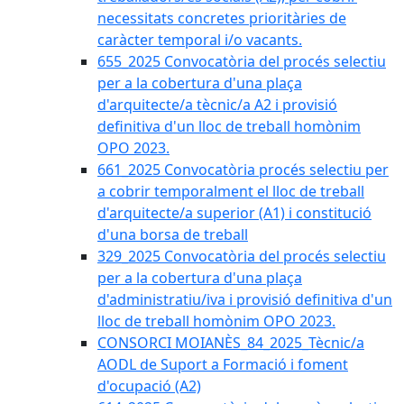
necessitats concretes prioritàries de
caràcter temporal i/o vacants.
655_2025 Convocatòria del procés selectiu
per a la cobertura d'una plaça
d'arquitecte/a tècnic/a A2 i provisió
definitiva d'un lloc de treball homònim
OPO 2023.
661_2025 Convocatòria procés selectiu per
a cobrir temporalment el lloc de treball
d'arquitecte/a superior (A1) i constitució
d'una borsa de treball
329_2025 Convocatòria del procés selectiu
per a la cobertura d'una plaça
d'administratiu/iva i provisió definitiva d'un
lloc de treball homònim OPO 2023.
CONSORCI MOIANÈS_84_2025_Tècnic/a
AODL de Suport a Formació i foment
d'ocupació (A2)