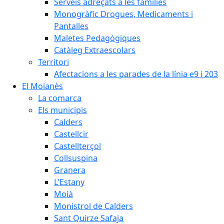
Serveis adreçats a les famílies
Monogràfic Drogues, Medicaments i
Pantalles
Maletes Pedagògiques
Catàleg Extraescolars
Territori
Afectacions a les parades de la línia e9 i 203
El Moianès
La comarca
Els municipis
Calders
Castellcir
Castellterçol
Collsuspina
Granera
L'Estany
Moià
Monistrol de Calders
Sant Quirze Safaja