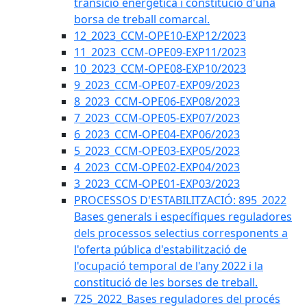
transició energètica i constitució d'una
borsa de treball comarcal.
12_2023_CCM-OPE10-EXP12/2023
11_2023_CCM-OPE09-EXP11/2023
10_2023_CCM-OPE08-EXP10/2023
9_2023_CCM-OPE07-EXP09/2023
8_2023_CCM-OPE06-EXP08/2023
7_2023_CCM-OPE05-EXP07/2023
6_2023_CCM-OPE04-EXP06/2023
5_2023_CCM-OPE03-EXP05/2023
4_2023_CCM-OPE02-EXP04/2023
3_2023_CCM-OPE01-EXP03/2023
PROCESSOS D'ESTABILITZACIÓ: 895_2022
Bases generals i específiques reguladores
dels processos selectius corresponents a
l'oferta pública d'estabilització de
l'ocupació temporal de l'any 2022 i la
constitució de les borses de treball.
725_2022_Bases reguladores del procés