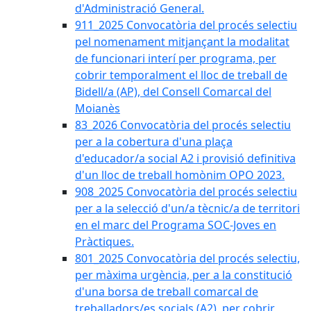
d'Administració General.
911_2025 Convocatòria del procés selectiu
pel nomenament mitjançant la modalitat
de funcionari interí per programa, per
cobrir temporalment el lloc de treball de
Bidell/a (AP), del Consell Comarcal del
Moianès
83_2026 Convocatòria del procés selectiu
per a la cobertura d'una plaça
d'educador/a social A2 i provisió definitiva
d'un lloc de treball homònim OPO 2023.
908_2025 Convocatòria del procés selectiu
per a la selecció d'un/a tècnic/a de territori
en el marc del Programa SOC-Joves en
Pràctiques.
801_2025 Convocatòria del procés selectiu,
per màxima urgència, per a la constitució
d'una borsa de treball comarcal de
treballadors/es socials (A2), per cobrir