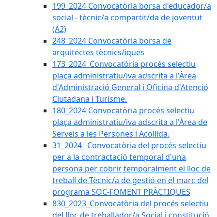
199_2024 Convocatòria borsa d'educador/a
social - tècnic/a compartit/da de joventut
(A2)
248_2024 Convocatòria borsa de
arquitectes tècnics/iques
173_2024_Convocatòria procés selectiu
plaça administratiu/iva adscrita a l'Àrea
d'Administració General i Oficina d'Atenció
Ciutadana i Turisme.
180_2024 Convocatòria procés selectiu
plaça administratiu/iva adscrita a l'Àrea de
Serveis a les Persones i Acollida.
31_2024_ Convocatòria del procés selectiu
per a la contractació temporal d'una
persona per cobrir temporalment el lloc de
treball de Tècnic/a de gestió en el marc del
programa SOC-FOMENT PRÀCTIQUES
830_2023_Convocatòria del procés selectiu
del lloc de treballador/a Social i constitució