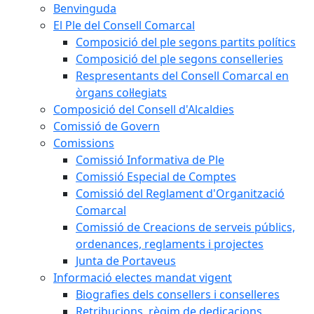
Benvinguda
El Ple del Consell Comarcal
Composició del ple segons partits polítics
Composició del ple segons conselleries
Respresentants del Consell Comarcal en
òrgans col·legiats
Composició del Consell d'Alcaldies
Comissió de Govern
Comissions
Comissió Informativa de Ple
Comissió Especial de Comptes
Comissió del Reglament d'Organització
Comarcal
Comissió de Creacions de serveis públics,
ordenances, reglaments i projectes
Junta de Portaveus
Informació electes mandat vigent
Biografies dels consellers i conselleres
Retribucions, règim de dedicacions,