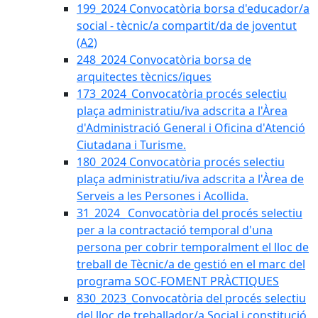
199_2024 Convocatòria borsa d'educador/a
social - tècnic/a compartit/da de joventut
(A2)
248_2024 Convocatòria borsa de
arquitectes tècnics/iques
173_2024_Convocatòria procés selectiu
plaça administratiu/iva adscrita a l'Àrea
d'Administració General i Oficina d'Atenció
Ciutadana i Turisme.
180_2024 Convocatòria procés selectiu
plaça administratiu/iva adscrita a l'Àrea de
Serveis a les Persones i Acollida.
31_2024_ Convocatòria del procés selectiu
per a la contractació temporal d'una
persona per cobrir temporalment el lloc de
treball de Tècnic/a de gestió en el marc del
programa SOC-FOMENT PRÀCTIQUES
830_2023_Convocatòria del procés selectiu
del lloc de treballador/a Social i constitució