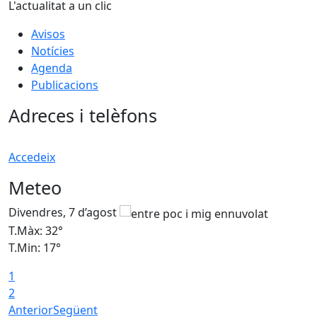
L'actualitat a un clic
Avisos
Notícies
Agenda
Publicacions
Adreces i telèfons
Accedeix
Meteo
Divendres, 7 d’agost
D
T.Màx: 32°
T
T.Min: 17°
T
1
T
2
Anterior
Següent