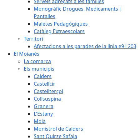
Serveis adreçats a les famílies
Monogràfic Drogues, Medicaments i
Pantalles
Maletes Pedagògiques
Catàleg Extraescolars
Territori
Afectacions a les parades de la línia e9 i 203
El Moianès
La comarca
Els municipis
Calders
Castellcir
Castellterçol
Collsuspina
Granera
L'Estany
Moià
Monistrol de Calders
Sant Quirze Safaja