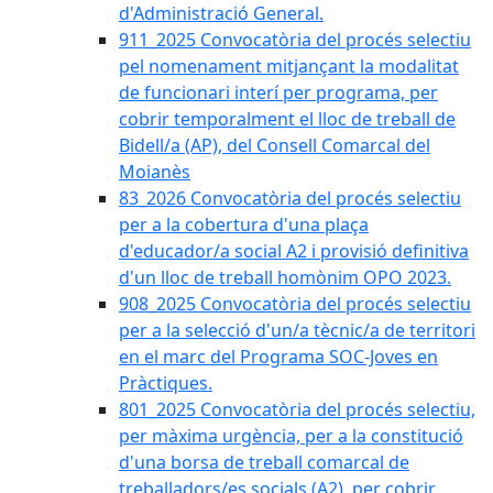
d'Administració General.
911_2025 Convocatòria del procés selectiu
pel nomenament mitjançant la modalitat
de funcionari interí per programa, per
cobrir temporalment el lloc de treball de
Bidell/a (AP), del Consell Comarcal del
Moianès
83_2026 Convocatòria del procés selectiu
per a la cobertura d'una plaça
d'educador/a social A2 i provisió definitiva
d'un lloc de treball homònim OPO 2023.
908_2025 Convocatòria del procés selectiu
per a la selecció d'un/a tècnic/a de territori
en el marc del Programa SOC-Joves en
Pràctiques.
801_2025 Convocatòria del procés selectiu,
per màxima urgència, per a la constitució
d'una borsa de treball comarcal de
treballadors/es socials (A2), per cobrir