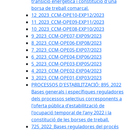
transició energètica i constitució d'una
borsa de treball comarcal.
12_2023_CCM-OPE10-EXP12/2023
11_2023_CCM-OPE09-EXP11/2023
10_2023_CCM-OPE08-EXP10/2023
9_2023_CCM-OPE07-EXP09/2023
8_2023_CCM-OPE06-EXP08/2023
7_2023_CCM-OPE05-EXP07/2023
6_2023_CCM-OPE04-EXP06/2023
5_2023_CCM-OPE03-EXP05/2023
4_2023_CCM-OPE02-EXP04/2023
3_2023_CCM-OPE01-EXP03/2023
PROCESSOS D'ESTABILITZACIÓ: 895_2022
Bases generals i específiques reguladores
dels processos selectius corresponents a
l'oferta pública d'estabilització de
l'ocupació temporal de l'any 2022 i la
constitució de les borses de treball.
725_2022_Bases reguladores del procés