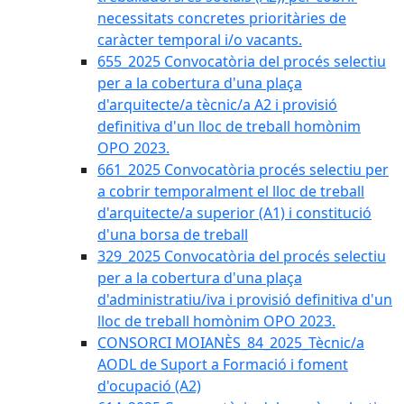
necessitats concretes prioritàries de
caràcter temporal i/o vacants.
655_2025 Convocatòria del procés selectiu
per a la cobertura d'una plaça
d'arquitecte/a tècnic/a A2 i provisió
definitiva d'un lloc de treball homònim
OPO 2023.
661_2025 Convocatòria procés selectiu per
a cobrir temporalment el lloc de treball
d'arquitecte/a superior (A1) i constitució
d'una borsa de treball
329_2025 Convocatòria del procés selectiu
per a la cobertura d'una plaça
d'administratiu/iva i provisió definitiva d'un
lloc de treball homònim OPO 2023.
CONSORCI MOIANÈS_84_2025_Tècnic/a
AODL de Suport a Formació i foment
d'ocupació (A2)