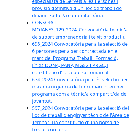
especialista de Serveis a les Persones i
provisió definitiva d'un lloc de treball de
dinamitzador/a comunitari/ària.
CONSORCI
MOIANÈS_129_2024_Convocatòria tècnic/a
de suport emprenedoria i teixit productiu
696_2024 Convocatòria per a la selecció de
6 persones per a ser contractada en el
marc del Programa Treball i Formació,
línies DONA, PANP, MG52 I PRGC, i
constitució d' una borsa comarcal.
674_2024 Convocatòria procés selectiu per
màxima urgència de funcionari interí per
programa com a tècnic/a compartit/da de
joventut.
597_2024 Convocatòria per a la selecció del
lloc de treball d'enginyer tècnic de l'Àrea de
Territori i la constitució d'una borsa de
treball comarcal.