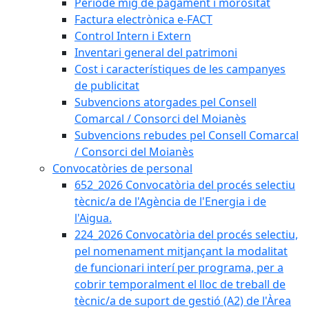
Període mig de pagament i morositat
Factura electrònica e-FACT
Control Intern i Extern
Inventari general del patrimoni
Cost i característiques de les campanyes
de publicitat
Subvencions atorgades pel Consell
Comarcal / Consorci del Moianès
Subvencions rebudes pel Consell Comarcal
/ Consorci del Moianès
Convocatòries de personal
652_2026 Convocatòria del procés selectiu
tècnic/a de l'Agència de l'Energia i de
l'Aigua.
224_2026 Convocatòria del procés selectiu,
pel nomenament mitjançant la modalitat
de funcionari interí per programa, per a
cobrir temporalment el lloc de treball de
tècnic/a de suport de gestió (A2) de l'Àrea