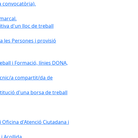
 convocatòria).
omarcal.
iva d'un lloc de treball
a les Persones i provisió
ball i Formació, línies DONA,
cnic/a compartit/da de
stitució d'una borsa de treball
 Oficina d'Atenció Ciutadana i
i Acollida.