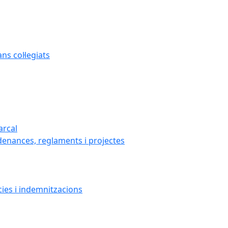
s col·legiats
arcal
denances, reglaments i projectes
cies i indemnitzacions