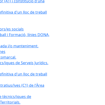
r (A1) i constitució d'una
initiva d'un lloc de treball
ors/es socials
all i Formació, línies DONA,
gada i/o manteniment.
ones
 comarcal.
s/iques de Serveis Jurídics.
initiva d'un lloc de treball
ratius/ives (C1) de l'Àrea
e tècnics/iques de
erritorials.