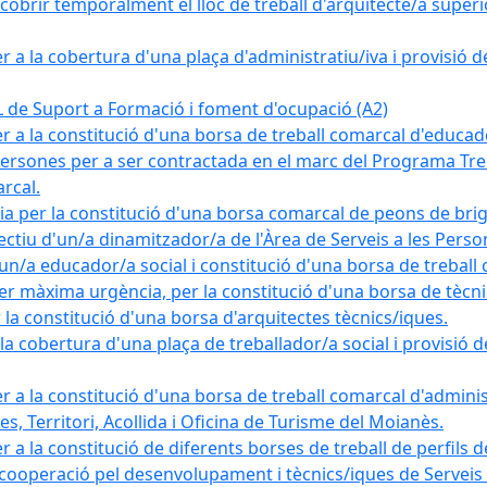
obrir temporalment el lloc de treball d'arquitecte/a superio
a la cobertura d'una plaça d'administratiu/iva i provisió def
e Suport a Formació i foment d'ocupació (A2)
r a la constitució d'una borsa de treball comarcal d'educad
persones per a ser contractada en el marc del Programa Treb
rcal.
a per la constitució d'una borsa comarcal de peons de bri
ectiu d'un/a dinamitzador/a de l'Àrea de Serveis a les Pers
un/a educador/a social i constitució d'una borsa de treball
r màxima urgència, per la constitució d'una borsa de tècnic
la constitució d'una borsa d'arquitectes tècnics/iques.
 cobertura d'una plaça de treballador/a social i provisió def
 a la constitució d'una borsa de treball comarcal d'administ
s, Territori, Acollida i Oficina de Turisme del Moianès.
 a la constitució de diferents borses de treball de perfils d
 cooperació pel desenvolupament i tècnics/iques de Serveis T