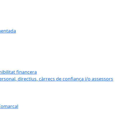
umentada
ibilitat financera
personal, directius, càrrecs de confiança i/o assessors
 Comarcal