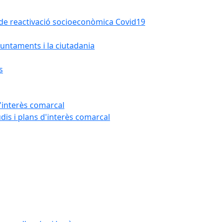
la de reactivació socioeconòmica Covid19
untaments i la ciutadania
s
'interès comarcal
udis i plans d'interès comarcal