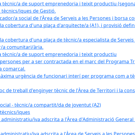
nic/a de suport emprenedoria i teixit productiu (segona
tècnics/iques de Gestió.
ador/a social de l'Àrea de Serveis a les Persones i borsa c
 cobertura d'una plaça d'arquitecte/a (A1), i provisió definit
a cobertura d'una plaça de tècnic/a especialista de Serveis 
r/a comunitari/ària.
cnic/a de suport emprenedoria i teixit productiu
 persones per a ser contractada en el marc del Programa Tre
a comarcal.
àxima urgència de funcionari interí per programa com a tè
c de treball d'enginyer tècnic de l'Àrea de Territori i la con
ial - tècnic/a compartit/da de joventut (A2)
tècnics/iques
dministratiu/iva adscrita a l'Àrea d'Administració General i
ministratiu/iva adscrita a l'Àrea de Serveis a les Persones 