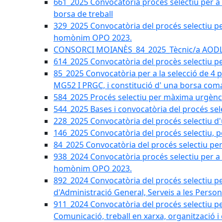
661_2025 Convocatòria procés selectiu per a c
borsa de treball
329_2025 Convocatòria del procés selectiu per 
homònim OPO 2023.
CONSORCI MOIANÈS_84_2025_Tècnic/a AODL d
614_2025 Convocatòria del procès selectiu pe
85_2025 Convocatòria per a la selecció de 4 
MG52 I PRGC, i constitució d' una borsa coma
584_2025 Procés selectiu per màxima urgènci
544_2025 Bases i convocatòria del procés sel
228_2025 Convocatòria del procés selectiu d'
146_2025 Convocatòria del procés selectiu, pe
84_2025 Convocatòria del procés selectiu per 
938_2024 Convocatòria procés selectiu per a la
homònim OPO 2023.
892_2024 Convocatòria del procés selectiu per
d'Administració General, Serveis a les Persone
911_2024 Convocatòria del procés selectiu per
Comunicació, treball en xarxa, organització i