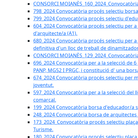
CONSORCI MOIANÈS_160_2024_Convocatòria tèc
798_2024 Convocatòria procés selectiu borsa 
799_2024 Convocatòria procés selectiu d'educ
604_2024 Convocatòria procés selectiu per a la
d'arquitecte/a (A1).
680_2024 Convocatòria procés selectiu per a l
definitiva d'un lloc de treball de dinamitzado
CONSORCI MOIANÈS_129_2024_Convocatòria tè
696_2024 Convocatòria per a la selecció de 6
PANP, MG52 I PRGC, i constitució d' una bors
674_2024 Convocatòria procés selectiu per m
joventut.
597_2024 Convocatòria per a la selecció del llo
comarcal.
199_2024 Convocatòria borsa d'educador/a soc
248_2024 Convocatòria borsa de arquitectes 
173_2024_Convocatòria procés selectiu plaça a
Turisme.
180_2024 Convocatòria procés selectiu plaça ad