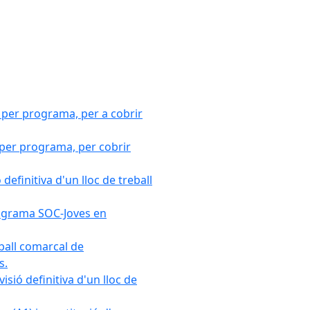
 per programa, per a cobrir
 per programa, per cobrir
efinitiva d'un lloc de treball
Programa SOC-Joves en
ball comarcal de
s.
sió definitiva d'un lloc de