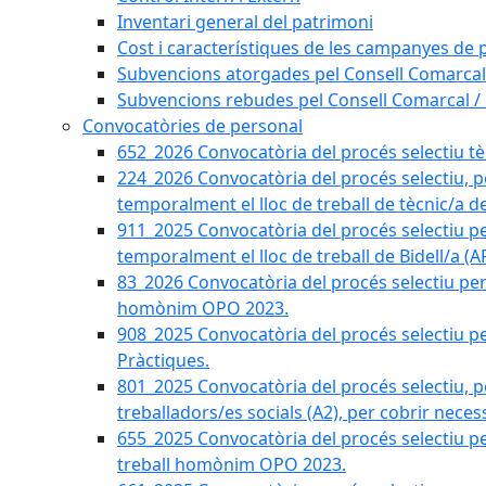
Inventari general del patrimoni
Cost i característiques de les campanyes de p
Subvencions atorgades pel Consell Comarcal
Subvencions rebudes pel Consell Comarcal /
Convocatòries de personal
652_2026 Convocatòria del procés selectiu tècn
224_2026 Convocatòria del procés selectiu, p
temporalment el lloc de treball de tècnic/a d
911_2025 Convocatòria del procés selectiu p
temporalment el lloc de treball de Bidell/a (
83_2026 Convocatòria del procés selectiu per a
homònim OPO 2023.
908_2025 Convocatòria del procés selectiu per
Pràctiques.
801_2025 Convocatòria del procés selectiu, p
treballadors/es socials (A2), per cobrir neces
655_2025 Convocatòria del procés selectiu per 
treball homònim OPO 2023.