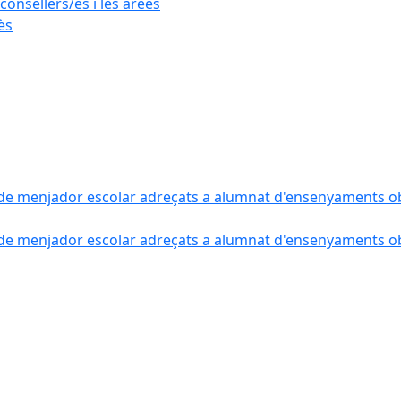
consellers/es i les àrees
ès
de menjador escolar adreçats a alumnat d'ensenyaments obli
de menjador escolar adreçats a alumnat d'ensenyaments obli