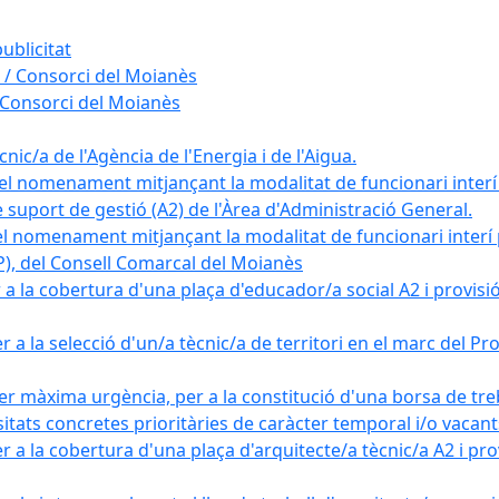
ublicitat
 / Consorci del Moianès
 Consorci del Moianès
ic/a de l'Agència de l'Energia i de l'Aigua.
el nomenament mitjançant la modalitat de funcionari interí
e suport de gestió (A2) de l'Àrea d'Administració General.
el nomenament mitjançant la modalitat de funcionari interí
AP), del Consell Comarcal del Moianès
 la cobertura d'una plaça d'educador/a social A2 i provisió d
 a la selecció d'un/a tècnic/a de territori en el marc del 
er màxima urgència, per a la constitució d'una borsa de tre
sitats concretes prioritàries de caràcter temporal i/o vacant
a la cobertura d'una plaça d'arquitecte/a tècnic/a A2 i provi