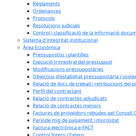
Reglaments
Ordenances
Protocols
Resolucions judicials
Control i classificació de la informació doc
Sistema d'integritat institucional
Àrea Econòmica
Pressupostos i plantilles
Execució trimestral del pressupost
Modificacions pressupostàries
Objectius d'estabilitat pressupostària i sosten
Relació de llocs de treball i retribucions del 
Perfil del contractant
Relació de contractes adjudicats
Relació de contractes menors
Factures de proveïdors rebudes pel Consell
Període mig de pagament i morositat
Factura electrònica e-FACT
Control Intern i Extern