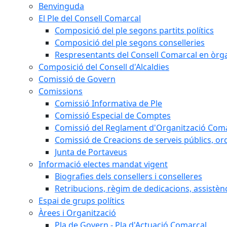
Benvinguda
El Ple del Consell Comarcal
Composició del ple segons partits polítics
Composició del ple segons conselleries
Respresentants del Consell Comarcal en òrgan
Composició del Consell d'Alcaldies
Comissió de Govern
Comissions
Comissió Informativa de Ple
Comissió Especial de Comptes
Comissió del Reglament d'Organització Com
Comissió de Creacions de serveis públics, or
Junta de Portaveus
Informació electes mandat vigent
Biografies dels consellers i conselleres
Retribucions, règim de dedicacions, assistèn
Espai de grups polítics
Àrees i Organització
Pla de Govern - Pla d'Actuació Comarcal