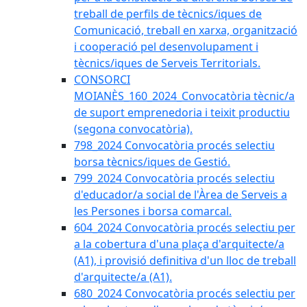
treball de perfils de tècnics/iques de
Comunicació, treball en xarxa, organització
i cooperació pel desenvolupament i
tècnics/iques de Serveis Territorials.
CONSORCI
MOIANÈS_160_2024_Convocatòria tècnic/a
de suport emprenedoria i teixit productiu
(segona convocatòria).
798_2024 Convocatòria procés selectiu
borsa tècnics/iques de Gestió.
799_2024 Convocatòria procés selectiu
d'educador/a social de l'Àrea de Serveis a
les Persones i borsa comarcal.
604_2024 Convocatòria procés selectiu per
a la cobertura d'una plaça d'arquitecte/a
(A1), i provisió definitiva d'un lloc de treball
d'arquitecte/a (A1).
680_2024 Convocatòria procés selectiu per