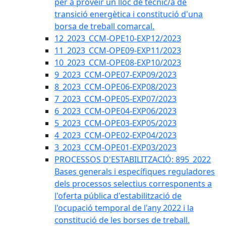
per a proveir un lloc de tècnic/a de
transició energètica i constitució d'una
borsa de treball comarcal.
12_2023_CCM-OPE10-EXP12/2023
11_2023_CCM-OPE09-EXP11/2023
10_2023_CCM-OPE08-EXP10/2023
9_2023_CCM-OPE07-EXP09/2023
8_2023_CCM-OPE06-EXP08/2023
7_2023_CCM-OPE05-EXP07/2023
6_2023_CCM-OPE04-EXP06/2023
5_2023_CCM-OPE03-EXP05/2023
4_2023_CCM-OPE02-EXP04/2023
3_2023_CCM-OPE01-EXP03/2023
PROCESSOS D'ESTABILITZACIÓ: 895_2022
Bases generals i específiques reguladores
dels processos selectius corresponents a
l'oferta pública d'estabilització de
l'ocupació temporal de l'any 2022 i la
constitució de les borses de treball.