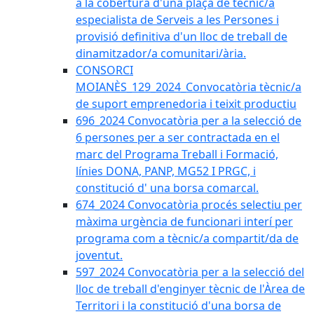
a la cobertura d'una plaça de tècnic/a
especialista de Serveis a les Persones i
provisió definitiva d'un lloc de treball de
dinamitzador/a comunitari/ària.
CONSORCI
MOIANÈS_129_2024_Convocatòria tècnic/a
de suport emprenedoria i teixit productiu
696_2024 Convocatòria per a la selecció de
6 persones per a ser contractada en el
marc del Programa Treball i Formació,
línies DONA, PANP, MG52 I PRGC, i
constitució d' una borsa comarcal.
674_2024 Convocatòria procés selectiu per
màxima urgència de funcionari interí per
programa com a tècnic/a compartit/da de
joventut.
597_2024 Convocatòria per a la selecció del
lloc de treball d'enginyer tècnic de l'Àrea de
Territori i la constitució d'una borsa de