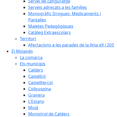
Servei de canguratge
Serveis adreçats a les famílies
Monogràfic Drogues, Medicaments i
Pantalles
Maletes Pedagògiques
Catàleg Extraescolars
Territori
Afectacions a les parades de la línia e9 i 203
El Moianès
La comarca
Els municipis
Calders
Castellcir
Castellterçol
Collsuspina
Granera
L'Estany
Moià
Monistrol de Calders