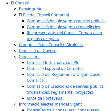
El Consell
Benvinguda
El Ple del Consell Comarcal
Composició del ple segons partits polítics
Composició del ple segons conselleries
Respresentants del Consell Comarcal en
òrgans col·legiats
Composició del Consell d'Alcaldies
Comissió de Govern
Comissions
Comissió Informativa de Ple
Comissió Especial de Comptes
Comissió del Reglament d'Organització
Comarcal
Comissió de Creacions de serveis públics,
ordenances, reglaments i projectes
Junta de Portaveus
Informació electes mandat vigent
Biografies dels consellers i conselleres