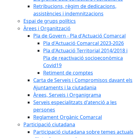
Retribucions, règim de dedicacions,
assistències i indemnitzacions
Espai de grups polítics
Àrees i Organització
Pla de Govern - Pla d'Actuació Comarcal
Pla d'Actuació Comarcal 2023-2026
Pla d'Actuació Territorial 2014/2018 i
Pla de reactivació socioeconòmica
Covid19
Retiment de comptes
Carta de Serveis i Compromisos davant els
Ajuntaments i la ciutadania
Àrees, Serveis i Organigrama
Serveis especialitzats d'atenció a les
persones
Reglament Orgànic Comarcal
Participació ciutadana
Participació ciutadana sobre temes actuals