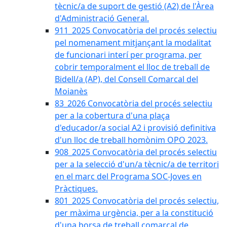
tècnic/a de suport de gestió (A2) de l'Àrea
d'Administració General.
911_2025 Convocatòria del procés selectiu
pel nomenament mitjançant la modalitat
de funcionari interí per programa, per
cobrir temporalment el lloc de treball de
Bidell/a (AP), del Consell Comarcal del
Moianès
83_2026 Convocatòria del procés selectiu
per a la cobertura d'una plaça
d'educador/a social A2 i provisió definitiva
d'un lloc de treball homònim OPO 2023.
908_2025 Convocatòria del procés selectiu
per a la selecció d'un/a tècnic/a de territori
en el marc del Programa SOC-Joves en
Pràctiques.
801_2025 Convocatòria del procés selectiu,
per màxima urgència, per a la constitució
d'una borsa de treball comarcal de