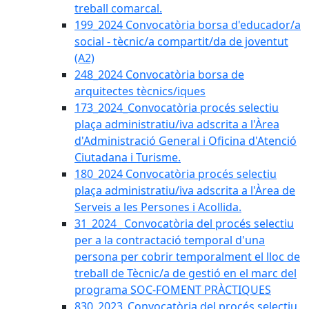
treball comarcal.
199_2024 Convocatòria borsa d'educador/a
social - tècnic/a compartit/da de joventut
(A2)
248_2024 Convocatòria borsa de
arquitectes tècnics/iques
173_2024_Convocatòria procés selectiu
plaça administratiu/iva adscrita a l'Àrea
d'Administració General i Oficina d'Atenció
Ciutadana i Turisme.
180_2024 Convocatòria procés selectiu
plaça administratiu/iva adscrita a l'Àrea de
Serveis a les Persones i Acollida.
31_2024_ Convocatòria del procés selectiu
per a la contractació temporal d'una
persona per cobrir temporalment el lloc de
treball de Tècnic/a de gestió en el marc del
programa SOC-FOMENT PRÀCTIQUES
830_2023_Convocatòria del procés selectiu