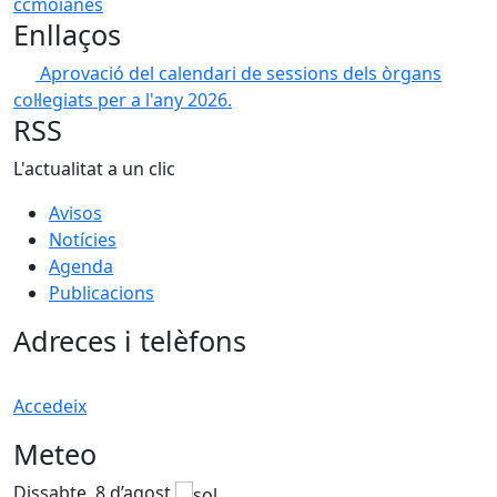
ccmoianès
Enllaços
Aprovació del calendari de sessions dels òrgans
col·legiats per a l'any 2026.
RSS
L'actualitat a un clic
Avisos
Notícies
Agenda
Publicacions
Adreces i telèfons
Accedeix
Meteo
Dissabte, 8 d’agost
D