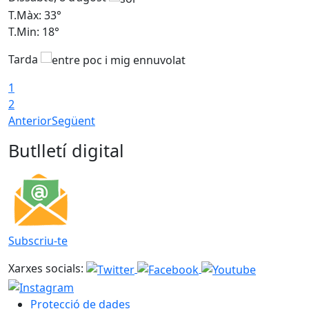
T.Màx: 33°
T
T.Min: 18°
T
Tarda
1
2
Anterior
Següent
Butlletí digital
Subscriu-te
Xarxes socials:
Protecció de dades