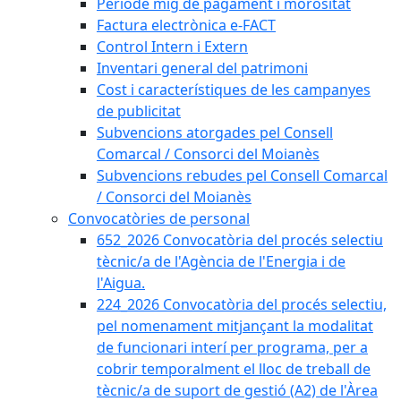
Període mig de pagament i morositat
Factura electrònica e-FACT
Control Intern i Extern
Inventari general del patrimoni
Cost i característiques de les campanyes
de publicitat
Subvencions atorgades pel Consell
Comarcal / Consorci del Moianès
Subvencions rebudes pel Consell Comarcal
/ Consorci del Moianès
Convocatòries de personal
652_2026 Convocatòria del procés selectiu
tècnic/a de l'Agència de l'Energia i de
l'Aigua.
224_2026 Convocatòria del procés selectiu,
pel nomenament mitjançant la modalitat
de funcionari interí per programa, per a
cobrir temporalment el lloc de treball de
tècnic/a de suport de gestió (A2) de l'Àrea