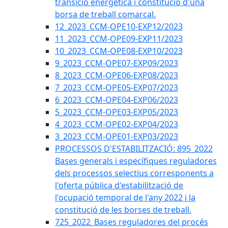
transició energètica i constitució d'una
borsa de treball comarcal.
12_2023_CCM-OPE10-EXP12/2023
11_2023_CCM-OPE09-EXP11/2023
10_2023_CCM-OPE08-EXP10/2023
9_2023_CCM-OPE07-EXP09/2023
8_2023_CCM-OPE06-EXP08/2023
7_2023_CCM-OPE05-EXP07/2023
6_2023_CCM-OPE04-EXP06/2023
5_2023_CCM-OPE03-EXP05/2023
4_2023_CCM-OPE02-EXP04/2023
3_2023_CCM-OPE01-EXP03/2023
PROCESSOS D'ESTABILITZACIÓ: 895_2022
Bases generals i específiques reguladores
dels processos selectius corresponents a
l'oferta pública d'estabilització de
l'ocupació temporal de l'any 2022 i la
constitució de les borses de treball.
725_2022_Bases reguladores del procés