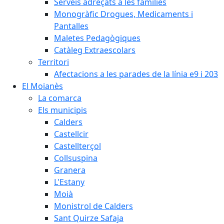
Serveis adreçats a les famílies
Monogràfic Drogues, Medicaments i
Pantalles
Maletes Pedagògiques
Catàleg Extraescolars
Territori
Afectacions a les parades de la línia e9 i 203
El Moianès
La comarca
Els municipis
Calders
Castellcir
Castellterçol
Collsuspina
Granera
L'Estany
Moià
Monistrol de Calders
Sant Quirze Safaja