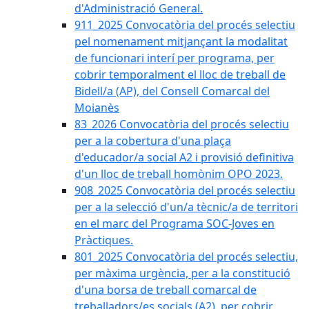
d'Administració General.
911_2025 Convocatòria del procés selectiu
pel nomenament mitjançant la modalitat
de funcionari interí per programa, per
cobrir temporalment el lloc de treball de
Bidell/a (AP), del Consell Comarcal del
Moianès
83_2026 Convocatòria del procés selectiu
per a la cobertura d'una plaça
d'educador/a social A2 i provisió definitiva
d'un lloc de treball homònim OPO 2023.
908_2025 Convocatòria del procés selectiu
per a la selecció d'un/a tècnic/a de territori
en el marc del Programa SOC-Joves en
Pràctiques.
801_2025 Convocatòria del procés selectiu,
per màxima urgència, per a la constitució
d'una borsa de treball comarcal de
treballadors/es socials (A2), per cobrir