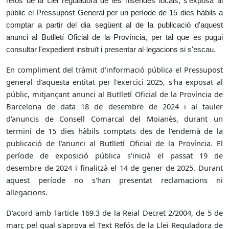
refós de la Llei reguladora de les hisendes locals, s'exposa al
públic el Pressupost General per un període de 15 dies hàbils a
comptar a partir del dia següent al de la publicació d'aquest
anunci al Butlletí Oficial de la Província, per tal que es pugui
consultar l'expedient instruït i presentar al·legacions si s'escau.
En compliment del tràmit d'informació pública el Pressupost
general d'aquesta entitat per l'exercici 2025, s'ha exposat al
públic, mitjançant anunci al Butlletí Oficial de la Província de
Barcelona de data 18 de desembre de 2024 i al tauler
d'anuncis de Consell Comarcal del Moianès, durant un
termini de 15 dies hàbils comptats
des de l'endemà de la
publicació de l'anunci al Butlletí Oficial de la Província. El
període de exposició pública s'inicià el passat 19 de
desembre de 2024 i finalitzà el 14 de gener de 2025. Durant
aquest període no s'han presentat reclamacions ni
al·legacions.
D'acord amb l'article 169.3 de la Reial Decret 2/2004, de 5 de
març pel qual s'aprova el Text Refós de la Llei Reguladora de