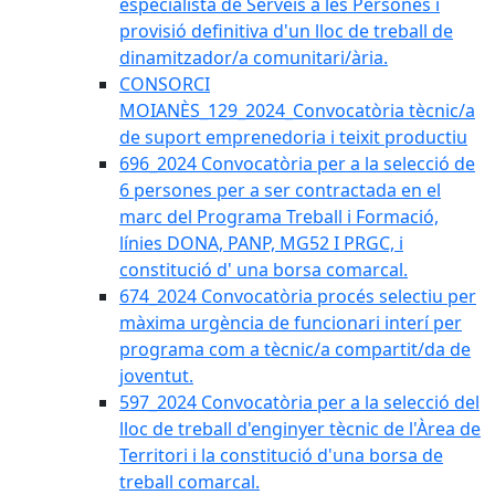
especialista de Serveis a les Persones i
provisió definitiva d'un lloc de treball de
dinamitzador/a comunitari/ària.
CONSORCI
MOIANÈS_129_2024_Convocatòria tècnic/a
de suport emprenedoria i teixit productiu
696_2024 Convocatòria per a la selecció de
6 persones per a ser contractada en el
marc del Programa Treball i Formació,
línies DONA, PANP, MG52 I PRGC, i
constitució d' una borsa comarcal.
674_2024 Convocatòria procés selectiu per
màxima urgència de funcionari interí per
programa com a tècnic/a compartit/da de
joventut.
597_2024 Convocatòria per a la selecció del
lloc de treball d'enginyer tècnic de l'Àrea de
Territori i la constitució d'una borsa de
treball comarcal.