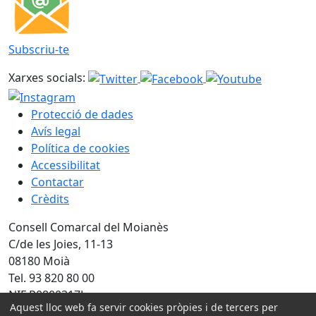
Subscriu-te
Xarxes socials:
Protecció de dades
Avís legal
Política de cookies
Accessibilitat
Contactar
Crèdits
Consell Comarcal del Moianès
C/de les Joies, 11-13
08180 Moià
Tel. 93 820 80 00
NIF P0800317J
Aquest lloc web fa servir cookies pròpies i de tercers per