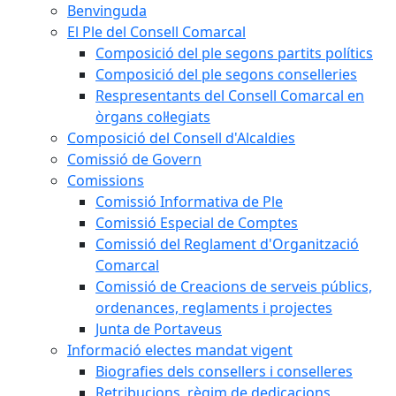
Benvinguda
El Ple del Consell Comarcal
Composició del ple segons partits polítics
Composició del ple segons conselleries
Respresentants del Consell Comarcal en
òrgans col·legiats
Composició del Consell d'Alcaldies
Comissió de Govern
Comissions
Comissió Informativa de Ple
Comissió Especial de Comptes
Comissió del Reglament d'Organització
Comarcal
Comissió de Creacions de serveis públics,
ordenances, reglaments i projectes
Junta de Portaveus
Informació electes mandat vigent
Biografies dels consellers i conselleres
Retribucions, règim de dedicacions,