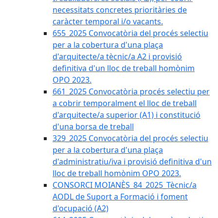
necessitats concretes prioritàries de
caràcter temporal i/o vacants.
655_2025 Convocatòria del procés selectiu
per a la cobertura d'una plaça
d'arquitecte/a tècnic/a A2 i provisió
definitiva d'un lloc de treball homònim
OPO 2023.
661_2025 Convocatòria procés selectiu per
a cobrir temporalment el lloc de treball
d'arquitecte/a superior (A1) i constitució
d'una borsa de treball
329_2025 Convocatòria del procés selectiu
per a la cobertura d'una plaça
d'administratiu/iva i provisió definitiva d'un
lloc de treball homònim OPO 2023.
CONSORCI MOIANÈS_84_2025_Tècnic/a
AODL de Suport a Formació i foment
d'ocupació (A2)