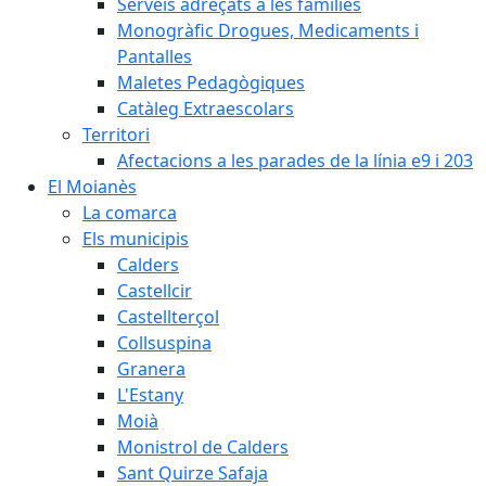
Serveis adreçats a les famílies
Monogràfic Drogues, Medicaments i
Pantalles
Maletes Pedagògiques
Catàleg Extraescolars
Territori
Afectacions a les parades de la línia e9 i 203
El Moianès
La comarca
Els municipis
Calders
Castellcir
Castellterçol
Collsuspina
Granera
L'Estany
Moià
Monistrol de Calders
Sant Quirze Safaja