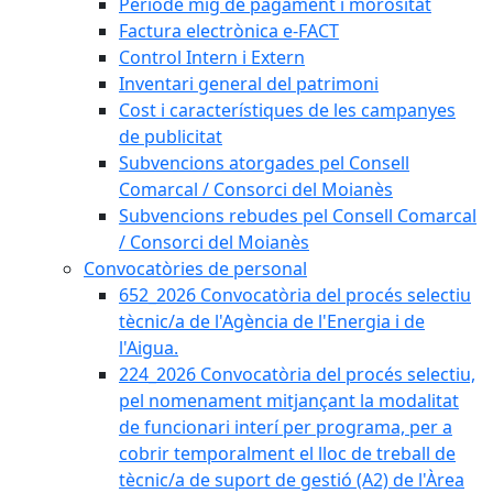
Període mig de pagament i morositat
Factura electrònica e-FACT
Control Intern i Extern
Inventari general del patrimoni
Cost i característiques de les campanyes
de publicitat
Subvencions atorgades pel Consell
Comarcal / Consorci del Moianès
Subvencions rebudes pel Consell Comarcal
/ Consorci del Moianès
Convocatòries de personal
652_2026 Convocatòria del procés selectiu
tècnic/a de l'Agència de l'Energia i de
l'Aigua.
224_2026 Convocatòria del procés selectiu,
pel nomenament mitjançant la modalitat
de funcionari interí per programa, per a
cobrir temporalment el lloc de treball de
tècnic/a de suport de gestió (A2) de l'Àrea