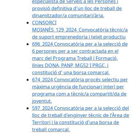
especialista de Serveis a les Persones i
provisió definitiva d'un lloc de treball de
dinamitzador/a comunitari/ària.
CONSORCI
MOIANÈS_129_2024_Convocatòria tècnic/a
de suport emprenedoria i teixit productiu
696_2024 Convocatòria per a la selecció de
6 persones per a ser contractada en el
marc del Programa Treball i Formació,
línies DONA, PANP, MG52 I PRGC, i
constitució d' una borsa comarcal.
674_2024 Convocatòria procés selectiu per
màxima urgència de funcionari interí per
programa com a tècnic/a compartit/da de
joventut.
597_2024 Convocatòria per a la selecció del
lloc de treball d'enginyer tècnic de l'Àrea de
Territori i la constitució d'una borsa de
treball comarcal.