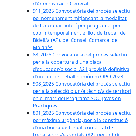
d'Administració General.
911_2025 Convocatòria del procés selectiu
pel nomenament mitjançant la modalitat
de funcionari interí per programa, per
cobrir temporalment el lloc de treball de
Bidell/a (AP), del Consell Comarcal del
Moianès
83_2026 Convocatòria del procés selectiu
per a la cobertura d'una plaça
d'educador/a social A2 i provisió definitiva
d'un lloc de treball homònim OPO 2023.
908_2025 Convocatòria del procés selectiu
per a la selecció d'un/a tècnic/a de territori
en el marc del Programa SOC-Joves en
Pràctiques.
801_2025 Convocatòria del procés selectiu,
per màxima urgència, per a la constitució
d'una borsa de treball comarcal de
treballadors/es socials (A2), per cobrir