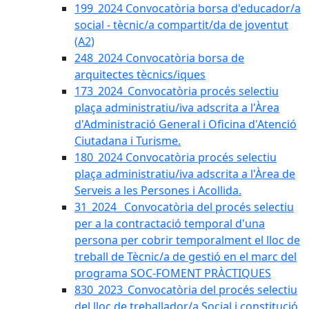
199_2024 Convocatòria borsa d'educador/a
social - tècnic/a compartit/da de joventut
(A2)
248_2024 Convocatòria borsa de
arquitectes tècnics/iques
173_2024_Convocatòria procés selectiu
plaça administratiu/iva adscrita a l'Àrea
d'Administració General i Oficina d'Atenció
Ciutadana i Turisme.
180_2024 Convocatòria procés selectiu
plaça administratiu/iva adscrita a l'Àrea de
Serveis a les Persones i Acollida.
31_2024_ Convocatòria del procés selectiu
per a la contractació temporal d'una
persona per cobrir temporalment el lloc de
treball de Tècnic/a de gestió en el marc del
programa SOC-FOMENT PRÀCTIQUES
830_2023_Convocatòria del procés selectiu
del lloc de treballador/a Social i constitució