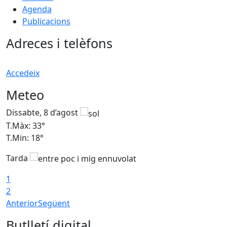
Agenda
Publicacions
Adreces i telèfons
Accedeix
Meteo
Dissabte, 8 d’agost
D
T.Màx: 33°
T
T.Min: 18°
T
Tarda
1
2
Anterior
Següent
Butlletí digital