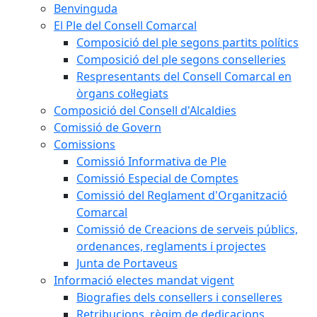
Benvinguda
El Ple del Consell Comarcal
Composició del ple segons partits polítics
Composició del ple segons conselleries
Respresentants del Consell Comarcal en
òrgans col·legiats
Composició del Consell d'Alcaldies
Comissió de Govern
Comissions
Comissió Informativa de Ple
Comissió Especial de Comptes
Comissió del Reglament d'Organització
Comarcal
Comissió de Creacions de serveis públics,
ordenances, reglaments i projectes
Junta de Portaveus
Informació electes mandat vigent
Biografies dels consellers i conselleres
Retribucions, règim de dedicacions,