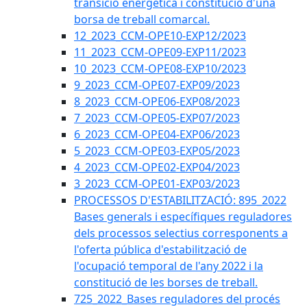
transició energètica i constitució d'una
borsa de treball comarcal.
12_2023_CCM-OPE10-EXP12/2023
11_2023_CCM-OPE09-EXP11/2023
10_2023_CCM-OPE08-EXP10/2023
9_2023_CCM-OPE07-EXP09/2023
8_2023_CCM-OPE06-EXP08/2023
7_2023_CCM-OPE05-EXP07/2023
6_2023_CCM-OPE04-EXP06/2023
5_2023_CCM-OPE03-EXP05/2023
4_2023_CCM-OPE02-EXP04/2023
3_2023_CCM-OPE01-EXP03/2023
PROCESSOS D'ESTABILITZACIÓ: 895_2022
Bases generals i específiques reguladores
dels processos selectius corresponents a
l'oferta pública d'estabilització de
l'ocupació temporal de l'any 2022 i la
constitució de les borses de treball.
725_2022_Bases reguladores del procés