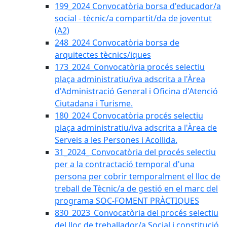
199_2024 Convocatòria borsa d'educador/a
social - tècnic/a compartit/da de joventut
(A2)
248_2024 Convocatòria borsa de
arquitectes tècnics/iques
173_2024_Convocatòria procés selectiu
plaça administratiu/iva adscrita a l'Àrea
d'Administració General i Oficina d'Atenció
Ciutadana i Turisme.
180_2024 Convocatòria procés selectiu
plaça administratiu/iva adscrita a l'Àrea de
Serveis a les Persones i Acollida.
31_2024_ Convocatòria del procés selectiu
per a la contractació temporal d'una
persona per cobrir temporalment el lloc de
treball de Tècnic/a de gestió en el marc del
programa SOC-FOMENT PRÀCTIQUES
830_2023_Convocatòria del procés selectiu
del lloc de treballador/a Social i constitució