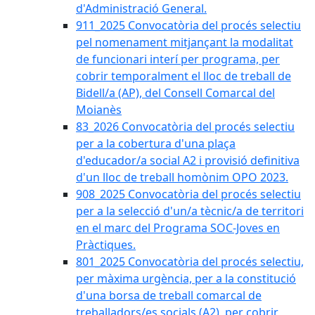
d'Administració General.
911_2025 Convocatòria del procés selectiu
pel nomenament mitjançant la modalitat
de funcionari interí per programa, per
cobrir temporalment el lloc de treball de
Bidell/a (AP), del Consell Comarcal del
Moianès
83_2026 Convocatòria del procés selectiu
per a la cobertura d'una plaça
d'educador/a social A2 i provisió definitiva
d'un lloc de treball homònim OPO 2023.
908_2025 Convocatòria del procés selectiu
per a la selecció d'un/a tècnic/a de territori
en el marc del Programa SOC-Joves en
Pràctiques.
801_2025 Convocatòria del procés selectiu,
per màxima urgència, per a la constitució
d'una borsa de treball comarcal de
treballadors/es socials (A2), per cobrir