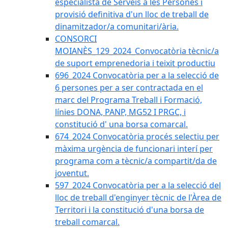
especialista de Serveis a les Persones i
provisió definitiva d'un lloc de treball de
dinamitzador/a comunitari/ària.
CONSORCI
MOIANÈS_129_2024_Convocatòria tècnic/a
de suport emprenedoria i teixit productiu
696_2024 Convocatòria per a la selecció de
6 persones per a ser contractada en el
marc del Programa Treball i Formació,
línies DONA, PANP, MG52 I PRGC, i
constitució d' una borsa comarcal.
674_2024 Convocatòria procés selectiu per
màxima urgència de funcionari interí per
programa com a tècnic/a compartit/da de
joventut.
597_2024 Convocatòria per a la selecció del
lloc de treball d'enginyer tècnic de l'Àrea de
Territori i la constitució d'una borsa de
treball comarcal.