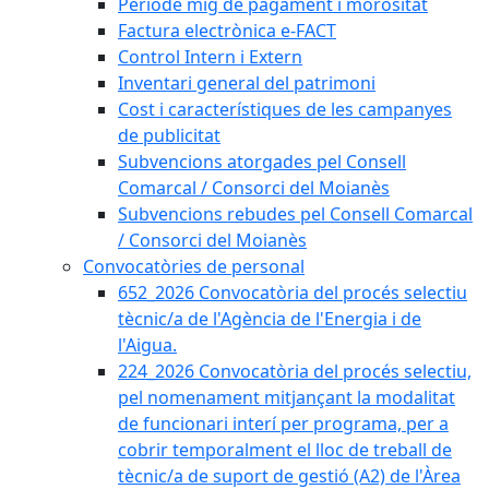
Període mig de pagament i morositat
Factura electrònica e-FACT
Control Intern i Extern
Inventari general del patrimoni
Cost i característiques de les campanyes
de publicitat
Subvencions atorgades pel Consell
Comarcal / Consorci del Moianès
Subvencions rebudes pel Consell Comarcal
/ Consorci del Moianès
Convocatòries de personal
652_2026 Convocatòria del procés selectiu
tècnic/a de l'Agència de l'Energia i de
l'Aigua.
224_2026 Convocatòria del procés selectiu,
pel nomenament mitjançant la modalitat
de funcionari interí per programa, per a
cobrir temporalment el lloc de treball de
tècnic/a de suport de gestió (A2) de l'Àrea