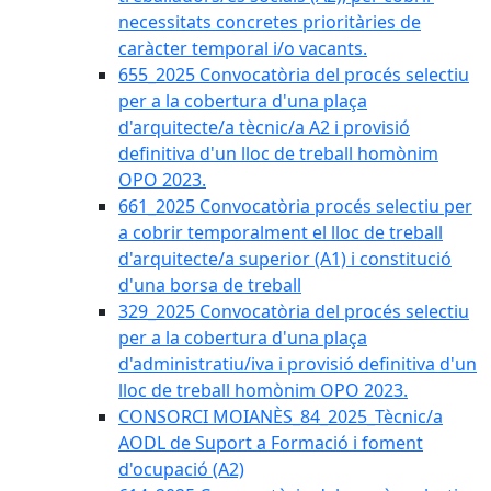
necessitats concretes prioritàries de
caràcter temporal i/o vacants.
655_2025 Convocatòria del procés selectiu
per a la cobertura d'una plaça
d'arquitecte/a tècnic/a A2 i provisió
definitiva d'un lloc de treball homònim
OPO 2023.
661_2025 Convocatòria procés selectiu per
a cobrir temporalment el lloc de treball
d'arquitecte/a superior (A1) i constitució
d'una borsa de treball
329_2025 Convocatòria del procés selectiu
per a la cobertura d'una plaça
d'administratiu/iva i provisió definitiva d'un
lloc de treball homònim OPO 2023.
CONSORCI MOIANÈS_84_2025_Tècnic/a
AODL de Suport a Formació i foment
d'ocupació (A2)