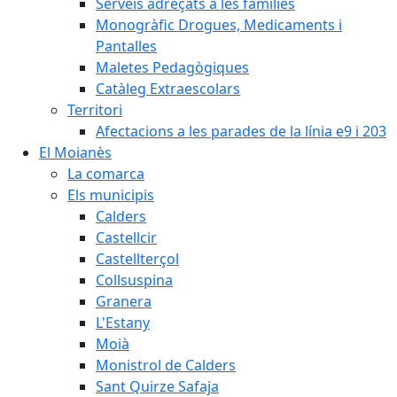
Serveis adreçats a les famílies
Monogràfic Drogues, Medicaments i
Pantalles
Maletes Pedagògiques
Catàleg Extraescolars
Territori
Afectacions a les parades de la línia e9 i 203
El Moianès
La comarca
Els municipis
Calders
Castellcir
Castellterçol
Collsuspina
Granera
L'Estany
Moià
Monistrol de Calders
Sant Quirze Safaja