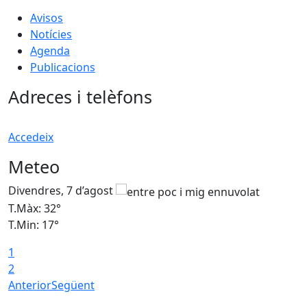
Avisos
Notícies
Agenda
Publicacions
Adreces i telèfons
Accedeix
Meteo
Divendres, 7 d’agost
D
T.Màx: 32°
T
T.Min: 17°
T
1
T
2
Anterior
Següent