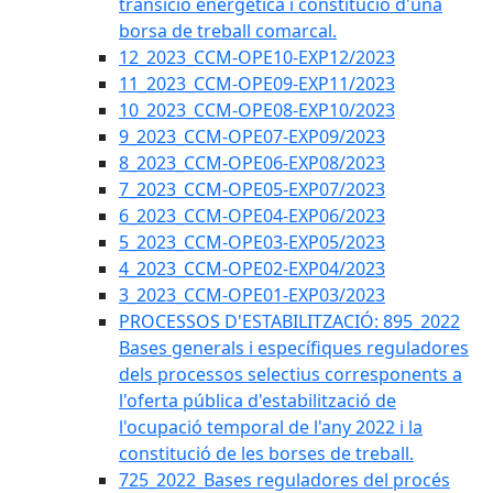
transició energètica i constitució d'una
borsa de treball comarcal.
12_2023_CCM-OPE10-EXP12/2023
11_2023_CCM-OPE09-EXP11/2023
10_2023_CCM-OPE08-EXP10/2023
9_2023_CCM-OPE07-EXP09/2023
8_2023_CCM-OPE06-EXP08/2023
7_2023_CCM-OPE05-EXP07/2023
6_2023_CCM-OPE04-EXP06/2023
5_2023_CCM-OPE03-EXP05/2023
4_2023_CCM-OPE02-EXP04/2023
3_2023_CCM-OPE01-EXP03/2023
PROCESSOS D'ESTABILITZACIÓ: 895_2022
Bases generals i específiques reguladores
dels processos selectius corresponents a
l'oferta pública d'estabilització de
l'ocupació temporal de l'any 2022 i la
constitució de les borses de treball.
725_2022_Bases reguladores del procés