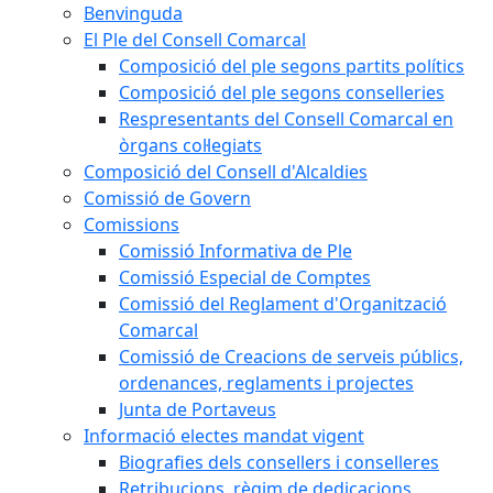
Benvinguda
El Ple del Consell Comarcal
Composició del ple segons partits polítics
Composició del ple segons conselleries
Respresentants del Consell Comarcal en
òrgans col·legiats
Composició del Consell d'Alcaldies
Comissió de Govern
Comissions
Comissió Informativa de Ple
Comissió Especial de Comptes
Comissió del Reglament d'Organització
Comarcal
Comissió de Creacions de serveis públics,
ordenances, reglaments i projectes
Junta de Portaveus
Informació electes mandat vigent
Biografies dels consellers i conselleres
Retribucions, règim de dedicacions,