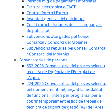
Període mig de pagament i morositat
Factura electrònica e-FACT
Control Intern i Extern
Inventari general del patrimoni
Cost i característiques de les campanyes
de publicitat
Subvencions atorgades pel Consell
Comarcal / Consorci del Moianès
Subvencions rebudes pel Consell Comarcal
/ Consorci del Moianès
Convocatòries de personal
652_2026 Convocatòria del procés selectiu
tècnic/a de l'Agència de l'Energia i de
l'Aigua.
224_2026 Convocatòria del procés selectiu,
pel nomenament mitjançant la modalitat
de funcionari interí per programa, per a
cobrir temporalment el lloc de treball de
tècnic/a de suport de gestió (A2) de l'Àrea