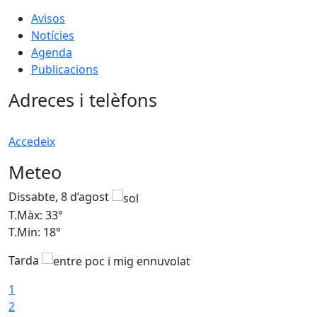
Avisos
Notícies
Agenda
Publicacions
Adreces i telèfons
Accedeix
Meteo
Dissabte, 8 d’agost
D
T.Màx: 33°
T
T.Min: 18°
T
Tarda
1
2