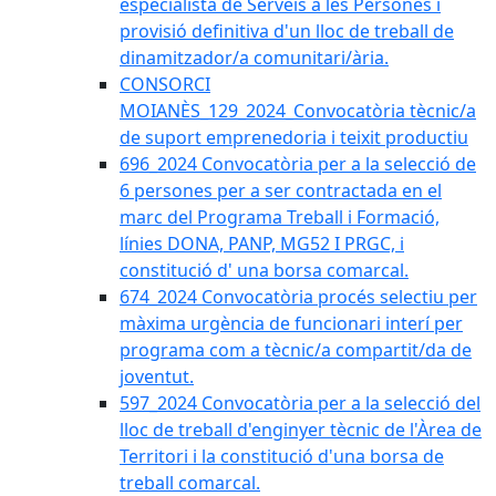
especialista de Serveis a les Persones i
provisió definitiva d'un lloc de treball de
dinamitzador/a comunitari/ària.
CONSORCI
MOIANÈS_129_2024_Convocatòria tècnic/a
de suport emprenedoria i teixit productiu
696_2024 Convocatòria per a la selecció de
6 persones per a ser contractada en el
marc del Programa Treball i Formació,
línies DONA, PANP, MG52 I PRGC, i
constitució d' una borsa comarcal.
674_2024 Convocatòria procés selectiu per
màxima urgència de funcionari interí per
programa com a tècnic/a compartit/da de
joventut.
597_2024 Convocatòria per a la selecció del
lloc de treball d'enginyer tècnic de l'Àrea de
Territori i la constitució d'una borsa de
treball comarcal.