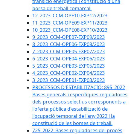
transició energètica i constitució d'una
borsa de treball comarcal.
12_2023_CCM-OPE10-EXP12/2023
11_2023_CCM-OPE09-EXP11/2023
10_2023_CCM-OPE08-EXP10/2023
9_2023_CCM-OPE07-EXP09/2023
8_2023_CCM-OPE06-EXP08/2023
7_2023_CCM-OPE05-EXP07/2023
6_2023_CCM-OPE04-EXP06/2023
5_2023_CCM-OPE03-EXP05/2023
4_2023_CCM-OPE02-EXP04/2023
3_2023_CCM-OPE01-EXP03/2023
PROCESSOS D'ESTABILITZACIÓ: 895_2022
Bases generals i específiques reguladores
dels processos selectius corresponents a
l'oferta pública d'estabilització de
l'ocupació temporal de l'any 2022 i la
constitució de les borses de treball.
725_2022_Bases reguladores del procés