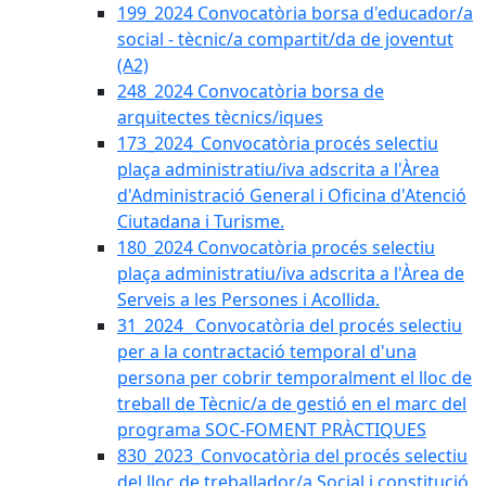
199_2024 Convocatòria borsa d'educador/a
social - tècnic/a compartit/da de joventut
(A2)
248_2024 Convocatòria borsa de
arquitectes tècnics/iques
173_2024_Convocatòria procés selectiu
plaça administratiu/iva adscrita a l'Àrea
d'Administració General i Oficina d'Atenció
Ciutadana i Turisme.
180_2024 Convocatòria procés selectiu
plaça administratiu/iva adscrita a l'Àrea de
Serveis a les Persones i Acollida.
31_2024_ Convocatòria del procés selectiu
per a la contractació temporal d'una
persona per cobrir temporalment el lloc de
treball de Tècnic/a de gestió en el marc del
programa SOC-FOMENT PRÀCTIQUES
830_2023_Convocatòria del procés selectiu
del lloc de treballador/a Social i constitució