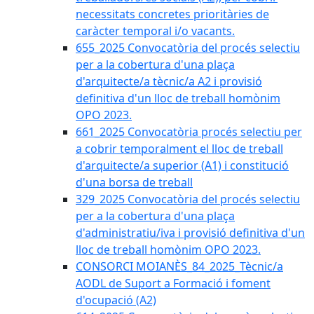
necessitats concretes prioritàries de
caràcter temporal i/o vacants.
655_2025 Convocatòria del procés selectiu
per a la cobertura d'una plaça
d'arquitecte/a tècnic/a A2 i provisió
definitiva d'un lloc de treball homònim
OPO 2023.
661_2025 Convocatòria procés selectiu per
a cobrir temporalment el lloc de treball
d'arquitecte/a superior (A1) i constitució
d'una borsa de treball
329_2025 Convocatòria del procés selectiu
per a la cobertura d'una plaça
d'administratiu/iva i provisió definitiva d'un
lloc de treball homònim OPO 2023.
CONSORCI MOIANÈS_84_2025_Tècnic/a
AODL de Suport a Formació i foment
d'ocupació (A2)