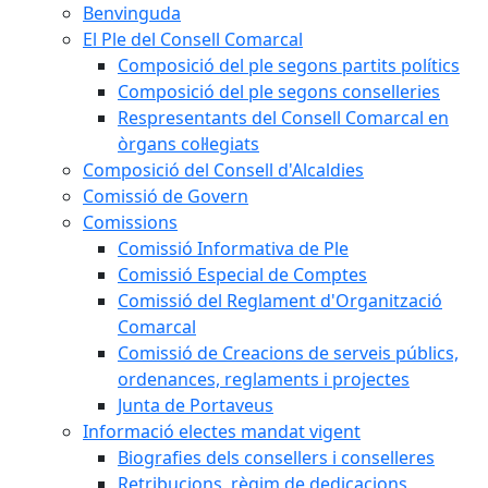
Benvinguda
El Ple del Consell Comarcal
Composició del ple segons partits polítics
Composició del ple segons conselleries
Respresentants del Consell Comarcal en
òrgans col·legiats
Composició del Consell d'Alcaldies
Comissió de Govern
Comissions
Comissió Informativa de Ple
Comissió Especial de Comptes
Comissió del Reglament d'Organització
Comarcal
Comissió de Creacions de serveis públics,
ordenances, reglaments i projectes
Junta de Portaveus
Informació electes mandat vigent
Biografies dels consellers i conselleres
Retribucions, règim de dedicacions,