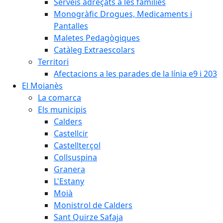
Serveis adreçats a les famílies
Monogràfic Drogues, Medicaments i
Pantalles
Maletes Pedagògiques
Catàleg Extraescolars
Territori
Afectacions a les parades de la línia e9 i 203
El Moianès
La comarca
Els municipis
Calders
Castellcir
Castellterçol
Collsuspina
Granera
L'Estany
Moià
Monistrol de Calders
Sant Quirze Safaja