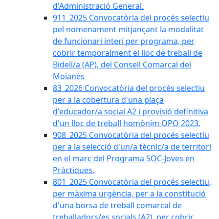
d'Administració General.
911_2025 Convocatòria del procés selectiu
pel nomenament mitjançant la modalitat
de funcionari interí per programa, per
cobrir temporalment el lloc de treball de
Bidell/a (AP), del Consell Comarcal del
Moianès
83_2026 Convocatòria del procés selectiu
per a la cobertura d'una plaça
d'educador/a social A2 i provisió definitiva
d'un lloc de treball homònim OPO 2023.
908_2025 Convocatòria del procés selectiu
per a la selecció d'un/a tècnic/a de territori
en el marc del Programa SOC-Joves en
Pràctiques.
801_2025 Convocatòria del procés selectiu,
per màxima urgència, per a la constitució
d'una borsa de treball comarcal de
treballadors/es socials (A2), per cobrir