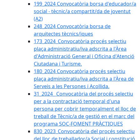
199_2024 Convocatòria borsa d'educador/a
social - tècnic/a compartit/da de joventut
(A2)
248_2024 Convocatòria borsa de
arquitectes tècnics/iques
173_2024_Convocatòria procés selectiu
plaça administratiu/iva adscrita a l'Àrea
d'Administració General i Oficina d'Atenció
Ciutadana i Turisme.
180_2024 Convocatòria procés selectiu
plaça administratiu/iva adscrita a l'Àrea de
Serveis a les Persones i Acollida.
31_2024_ Convocatòria del procés selectiu
per a la contractació temporal d'una
persona per cobrir temporalment el lloc de
treball de Tècnic/a de gestió en el marc del
programa SOC-FOMENT PRÀCTIQUES
830_2023_Convocatòria del procés selectiu
del lloc de treballador/a Social i constitució