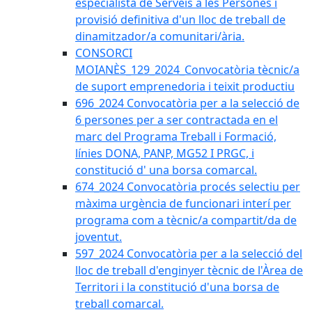
especialista de Serveis a les Persones i
provisió definitiva d'un lloc de treball de
dinamitzador/a comunitari/ària.
CONSORCI
MOIANÈS_129_2024_Convocatòria tècnic/a
de suport emprenedoria i teixit productiu
696_2024 Convocatòria per a la selecció de
6 persones per a ser contractada en el
marc del Programa Treball i Formació,
línies DONA, PANP, MG52 I PRGC, i
constitució d' una borsa comarcal.
674_2024 Convocatòria procés selectiu per
màxima urgència de funcionari interí per
programa com a tècnic/a compartit/da de
joventut.
597_2024 Convocatòria per a la selecció del
lloc de treball d'enginyer tècnic de l'Àrea de
Territori i la constitució d'una borsa de
treball comarcal.