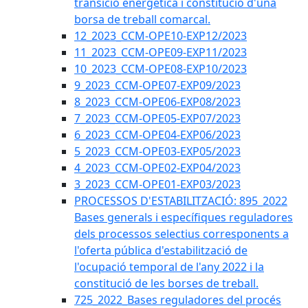
transició energètica i constitució d'una
borsa de treball comarcal.
12_2023_CCM-OPE10-EXP12/2023
11_2023_CCM-OPE09-EXP11/2023
10_2023_CCM-OPE08-EXP10/2023
9_2023_CCM-OPE07-EXP09/2023
8_2023_CCM-OPE06-EXP08/2023
7_2023_CCM-OPE05-EXP07/2023
6_2023_CCM-OPE04-EXP06/2023
5_2023_CCM-OPE03-EXP05/2023
4_2023_CCM-OPE02-EXP04/2023
3_2023_CCM-OPE01-EXP03/2023
PROCESSOS D'ESTABILITZACIÓ: 895_2022
Bases generals i específiques reguladores
dels processos selectius corresponents a
l'oferta pública d'estabilització de
l'ocupació temporal de l'any 2022 i la
constitució de les borses de treball.
725_2022_Bases reguladores del procés