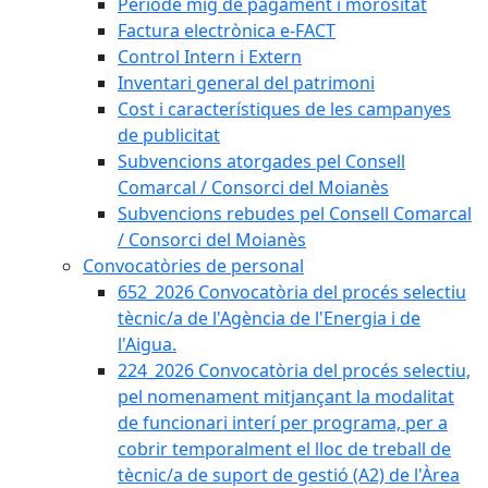
Període mig de pagament i morositat
Factura electrònica e-FACT
Control Intern i Extern
Inventari general del patrimoni
Cost i característiques de les campanyes
de publicitat
Subvencions atorgades pel Consell
Comarcal / Consorci del Moianès
Subvencions rebudes pel Consell Comarcal
/ Consorci del Moianès
Convocatòries de personal
652_2026 Convocatòria del procés selectiu
tècnic/a de l'Agència de l'Energia i de
l'Aigua.
224_2026 Convocatòria del procés selectiu,
pel nomenament mitjançant la modalitat
de funcionari interí per programa, per a
cobrir temporalment el lloc de treball de
tècnic/a de suport de gestió (A2) de l'Àrea