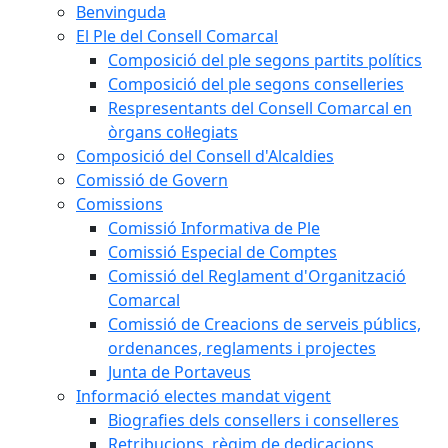
Benvinguda
El Ple del Consell Comarcal
Composició del ple segons partits polítics
Composició del ple segons conselleries
Respresentants del Consell Comarcal en
òrgans col·legiats
Composició del Consell d'Alcaldies
Comissió de Govern
Comissions
Comissió Informativa de Ple
Comissió Especial de Comptes
Comissió del Reglament d'Organització
Comarcal
Comissió de Creacions de serveis públics,
ordenances, reglaments i projectes
Junta de Portaveus
Informació electes mandat vigent
Biografies dels consellers i conselleres
Retribucions, règim de dedicacions,