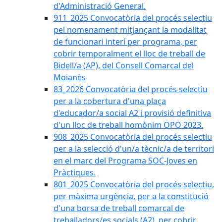
d'Administració General.
911_2025 Convocatòria del procés selectiu
pel nomenament mitjançant la modalitat
de funcionari interí per programa, per
cobrir temporalment el lloc de treball de
Bidell/a (AP), del Consell Comarcal del
Moianès
83_2026 Convocatòria del procés selectiu
per a la cobertura d'una plaça
d'educador/a social A2 i provisió definitiva
d'un lloc de treball homònim OPO 2023.
908_2025 Convocatòria del procés selectiu
per a la selecció d'un/a tècnic/a de territori
en el marc del Programa SOC-Joves en
Pràctiques.
801_2025 Convocatòria del procés selectiu,
per màxima urgència, per a la constitució
d'una borsa de treball comarcal de
treballadors/es socials (A2), per cobrir