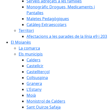
Serveis adreçats a les famílies
Monogràfic Drogues, Medicaments i
Pantalles
Maletes Pedagògiques
Catàleg Extraescolars
Territori
Afectacions a les parades de la línia e9 i 203
El Moianès
La comarca
Els municipis
Calders
Castellcir
Castellterçol
Collsuspina
Granera
L'Estany
Moià
Monistrol de Calders
Sant Quirze Safaja