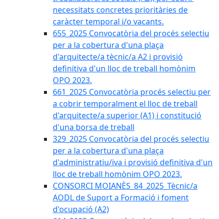
necessitats concretes prioritàries de
caràcter temporal i/o vacants.
655_2025 Convocatòria del procés selectiu
per a la cobertura d'una plaça
d'arquitecte/a tècnic/a A2 i provisió
definitiva d'un lloc de treball homònim
OPO 2023.
661_2025 Convocatòria procés selectiu per
a cobrir temporalment el lloc de treball
d'arquitecte/a superior (A1) i constitució
d'una borsa de treball
329_2025 Convocatòria del procés selectiu
per a la cobertura d'una plaça
d'administratiu/iva i provisió definitiva d'un
lloc de treball homònim OPO 2023.
CONSORCI MOIANÈS_84_2025_Tècnic/a
AODL de Suport a Formació i foment
d'ocupació (A2)