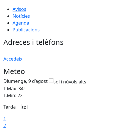
Avisos
Notícies
Agenda
Publicacions
Adreces i telèfons
Accedeix
Meteo
Diumenge, 9 d’agost
D
T.Màx: 34°
T
T.Min: 22°
T
Tarda
T
1
2