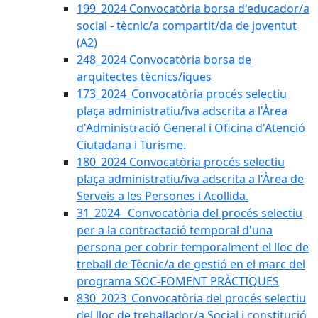
199_2024 Convocatòria borsa d'educador/a
social - tècnic/a compartit/da de joventut
(A2)
248_2024 Convocatòria borsa de
arquitectes tècnics/iques
173_2024_Convocatòria procés selectiu
plaça administratiu/iva adscrita a l'Àrea
d'Administració General i Oficina d'Atenció
Ciutadana i Turisme.
180_2024 Convocatòria procés selectiu
plaça administratiu/iva adscrita a l'Àrea de
Serveis a les Persones i Acollida.
31_2024_ Convocatòria del procés selectiu
per a la contractació temporal d'una
persona per cobrir temporalment el lloc de
treball de Tècnic/a de gestió en el marc del
programa SOC-FOMENT PRÀCTIQUES
830_2023_Convocatòria del procés selectiu
del lloc de treballador/a Social i constitució