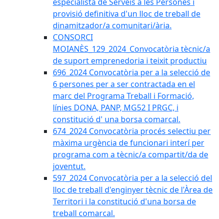
especialista de Serveis a les Persones i
provisió definitiva d'un lloc de treball de
dinamitzador/a comunitari/ària.
CONSORCI
MOIANÈS_129_2024_Convocatòria tècnic/a
de suport emprenedoria i teixit productiu
696_2024 Convocatòria per a la selecció de
6 persones per a ser contractada en el
marc del Programa Treball i Formació,
línies DONA, PANP, MG52 I PRGC, i
constitució d' una borsa comarcal.
674_2024 Convocatòria procés selectiu per
màxima urgència de funcionari interí per
programa com a tècnic/a compartit/da de
joventut.
597_2024 Convocatòria per a la selecció del
lloc de treball d'enginyer tècnic de l'Àrea de
Territori i la constitució d'una borsa de
treball comarcal.