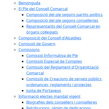
Benvinguda
El Ple del Consell Comarcal
Composició del ple segons partits polítics
Composició del ple segons conselleries
Respresentants del Consell Comarcal en
òrgans col·legiats
Composició del Consell d'Alcaldies
Comissió de Govern
Comissions
Comissió Informativa de Ple
Comissió Especial de Comptes
Comissió del Reglament d'Organització
Comarcal
Comissió de Creacions de serveis públics,
ordenances, reglaments i projectes
Junta de Portaveus
Informació electes mandat vigent
Biografies dels consellers i conselleres
Retribucions, règim de dedicacions,