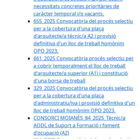
necessitats concretes prioritàries de
caràcter temporal i/o vacants.
655_2025 Convocatòria del procés selectiu
per a la cobertura d'una plaça
d'arquitecte/a tècnic/a A2 i provisió
definitiva d'un lloc de treball homònim
OPO 2023.
661_2025 Convocatòria procés selectiu per
a cobrir temporalment el lloc de treball
d'arquitecte/a superior (A1) i constitució
d'una borsa de treball
329_2025 Convocatòria del procés selectiu
per a la cobertura d'una plaça
d'administratiu/iva i provisió definitiva d'un
lloc de treball homònim OPO 2023.
CONSORCI MOIANÈS_84_2025_Tècnic/a
AODL de Suport a Formació i foment
d'ocupació (A2)