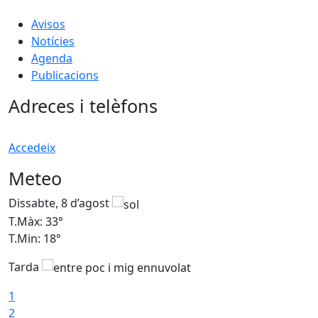
Avisos
Notícies
Agenda
Publicacions
Adreces i telèfons
Accedeix
Meteo
Dissabte, 8 d’agost
D
T.Màx: 33°
T
T.Min: 18°
T
Tarda
1
2