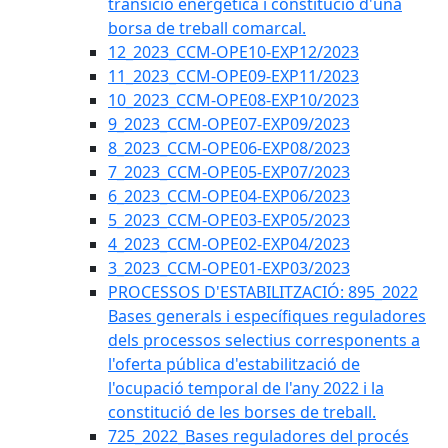
transició energètica i constitució d'una
borsa de treball comarcal.
12_2023_CCM-OPE10-EXP12/2023
11_2023_CCM-OPE09-EXP11/2023
10_2023_CCM-OPE08-EXP10/2023
9_2023_CCM-OPE07-EXP09/2023
8_2023_CCM-OPE06-EXP08/2023
7_2023_CCM-OPE05-EXP07/2023
6_2023_CCM-OPE04-EXP06/2023
5_2023_CCM-OPE03-EXP05/2023
4_2023_CCM-OPE02-EXP04/2023
3_2023_CCM-OPE01-EXP03/2023
PROCESSOS D'ESTABILITZACIÓ: 895_2022
Bases generals i específiques reguladores
dels processos selectius corresponents a
l'oferta pública d'estabilització de
l'ocupació temporal de l'any 2022 i la
constitució de les borses de treball.
725_2022_Bases reguladores del procés