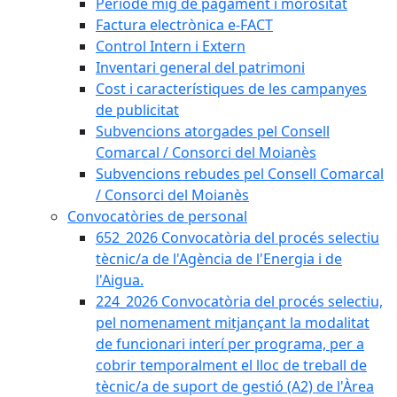
Període mig de pagament i morositat
Factura electrònica e-FACT
Control Intern i Extern
Inventari general del patrimoni
Cost i característiques de les campanyes
de publicitat
Subvencions atorgades pel Consell
Comarcal / Consorci del Moianès
Subvencions rebudes pel Consell Comarcal
/ Consorci del Moianès
Convocatòries de personal
652_2026 Convocatòria del procés selectiu
tècnic/a de l'Agència de l'Energia i de
l'Aigua.
224_2026 Convocatòria del procés selectiu,
pel nomenament mitjançant la modalitat
de funcionari interí per programa, per a
cobrir temporalment el lloc de treball de
tècnic/a de suport de gestió (A2) de l'Àrea