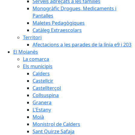
Serveis adreçats a les famílies
Monogràfic Drogues, Medicaments i
Pantalles
Maletes Pedagògiques
Catàleg Extraescolars
Territori
Afectacions a les parades de la línia e9 i 203
El Moianès
La comarca
Els municipis
Calders
Castellcir
Castellterçol
Collsuspina
Granera
L'Estany
Moià
Monistrol de Calders
Sant Quirze Safaja