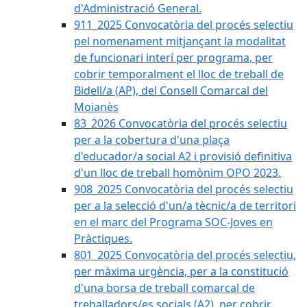
d'Administració General.
911_2025 Convocatòria del procés selectiu
pel nomenament mitjançant la modalitat
de funcionari interí per programa, per
cobrir temporalment el lloc de treball de
Bidell/a (AP), del Consell Comarcal del
Moianès
83_2026 Convocatòria del procés selectiu
per a la cobertura d'una plaça
d'educador/a social A2 i provisió definitiva
d'un lloc de treball homònim OPO 2023.
908_2025 Convocatòria del procés selectiu
per a la selecció d'un/a tècnic/a de territori
en el marc del Programa SOC-Joves en
Pràctiques.
801_2025 Convocatòria del procés selectiu,
per màxima urgència, per a la constitució
d'una borsa de treball comarcal de
treballadors/es socials (A2), per cobrir