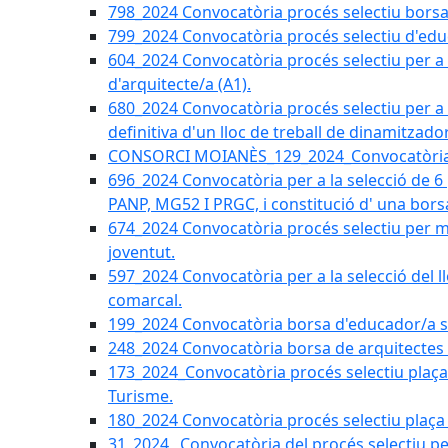
798_2024 Convocatòria procés selectiu borsa 
799_2024 Convocatòria procés selectiu d'educ
604_2024 Convocatòria procés selectiu per a la
d'arquitecte/a (A1).
680_2024 Convocatòria procés selectiu per a l
definitiva d'un lloc de treball de dinamitzado
CONSORCI MOIANÈS_129_2024_Convocatòria tè
696_2024 Convocatòria per a la selecció de 6
PANP, MG52 I PRGC, i constitució d' una bors
674_2024 Convocatòria procés selectiu per m
joventut.
597_2024 Convocatòria per a la selecció del llo
comarcal.
199_2024 Convocatòria borsa d'educador/a soc
248_2024 Convocatòria borsa de arquitectes 
173_2024_Convocatòria procés selectiu plaça a
Turisme.
180_2024 Convocatòria procés selectiu plaça ad
31_2024_ Convocatòria del procés selectiu pe