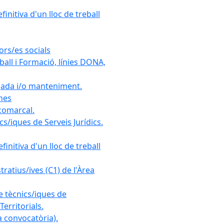
initiva d'un lloc de treball
ors/es socials
all i Formació, línies DONA,
gada i/o manteniment.
ones
 comarcal.
s/iques de Serveis Jurídics.
initiva d'un lloc de treball
ratius/ives (C1) de l'Àrea
e tècnics/iques de
erritorials.
 convocatòria).