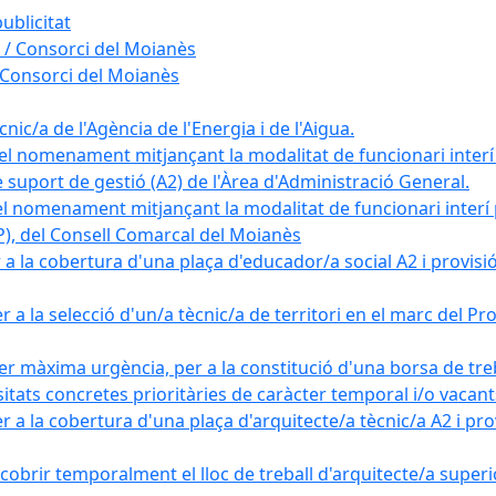
ublicitat
 / Consorci del Moianès
 Consorci del Moianès
ic/a de l'Agència de l'Energia i de l'Aigua.
el nomenament mitjançant la modalitat de funcionari interí
e suport de gestió (A2) de l'Àrea d'Administració General.
el nomenament mitjançant la modalitat de funcionari interí
AP), del Consell Comarcal del Moianès
 la cobertura d'una plaça d'educador/a social A2 i provisió d
 a la selecció d'un/a tècnic/a de territori en el marc del 
er màxima urgència, per a la constitució d'una borsa de tre
sitats concretes prioritàries de caràcter temporal i/o vacant
a la cobertura d'una plaça d'arquitecte/a tècnic/a A2 i provi
obrir temporalment el lloc de treball d'arquitecte/a superio