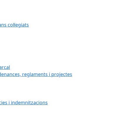
s col·legiats
arcal
denances, reglaments i projectes
cies i indemnitzacions