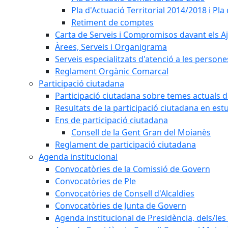
Pla d'Actuació Territorial 2014/2018 i P
Retiment de comptes
Carta de Serveis i Compromisos davant els Aj
Àrees, Serveis i Organigrama
Serveis especialitzats d'atenció a les persone
Reglament Orgànic Comarcal
Participació ciutadana
Participació ciutadana sobre temes actuals d
Resultats de la participació ciutadana en est
Ens de participació ciutadana
Consell de la Gent Gran del Moianès
Reglament de participació ciutadana
Agenda institucional
Convocatòries de la Comissió de Govern
Convocatòries de Ple
Convocatòries de Consell d'Alcaldies
Convocatòries de Junta de Govern
Agenda institucional de Presidència, dels/les 