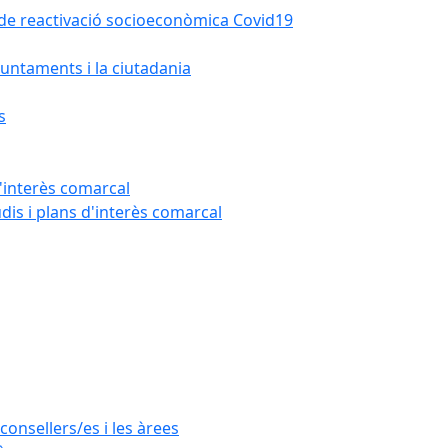
la de reactivació socioeconòmica Covid19
untaments i la ciutadania
s
'interès comarcal
udis i plans d'interès comarcal
consellers/es i les àrees