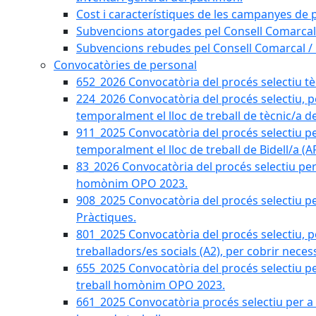
Cost i característiques de les campanyes de p
Subvencions atorgades pel Consell Comarcal
Subvencions rebudes pel Consell Comarcal /
Convocatòries de personal
652_2026 Convocatòria del procés selectiu tècn
224_2026 Convocatòria del procés selectiu, p
temporalment el lloc de treball de tècnic/a d
911_2025 Convocatòria del procés selectiu p
temporalment el lloc de treball de Bidell/a (
83_2026 Convocatòria del procés selectiu per a
homònim OPO 2023.
908_2025 Convocatòria del procés selectiu per
Pràctiques.
801_2025 Convocatòria del procés selectiu, p
treballadors/es socials (A2), per cobrir neces
655_2025 Convocatòria del procés selectiu per 
treball homònim OPO 2023.
661_2025 Convocatòria procés selectiu per a c