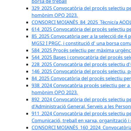
borsa de treball
329_2025 Convocatòria del procés selectiu per 
homònim OPO 2023.
CONSORCI MOIANÈS_84_2025_Tècnic/a AODL d
614_2025 Convocatòria del procès selectiu pe
85_2025 Convocatòria per a la selecció de 4 
MG52 I PRGC, i constitució d' una borsa coma
584_2025 Procés selectiu per màxima urgènci
544_2025 Bases i convocatòria del procés sel
228_2025 Convocatòria del procés selectiu d'
146_2025 Convocatòria del procés selectiu, pe
84_2025 Convocatòria del procés selectiu per 
938_2024 Convocatòria procés selectiu per a la
homònim OPO 2023.
892_2024 Convocatòria del procés selectiu per
d'Administració General, Serveis a les Persone
911_2024 Convocatòria del procés selectiu per
Comunicació, treball en xarxa, organització i
CONSORCI MOIANÈS_160_2024_Convocatòria tèc