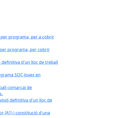
 per programa, per a cobrir
 per programa, per cobrir
efinitiva d'un lloc de treball
Programa SOC-Joves en
ball comarcal de
s.
sió definitiva d'un lloc de
r (A1) i constitució d'una