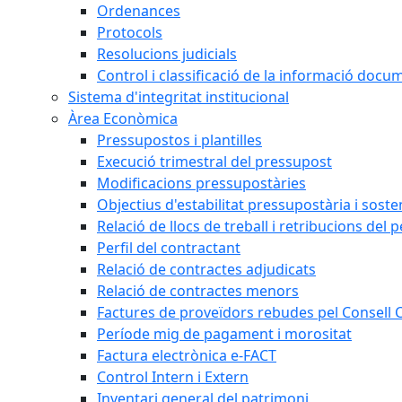
Ordenances
Protocols
Resolucions judicials
Control i classificació de la informació doc
Sistema d'integritat institucional
Àrea Econòmica
Pressupostos i plantilles
Execució trimestral del pressupost
Modificacions pressupostàries
Objectius d'estabilitat pressupostària i sosten
Relació de llocs de treball i retribucions del 
Perfil del contractant
Relació de contractes adjudicats
Relació de contractes menors
Factures de proveïdors rebudes pel Consell
Període mig de pagament i morositat
Factura electrònica e-FACT
Control Intern i Extern
Inventari general del patrimoni