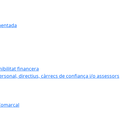
umentada
ibilitat financera
personal, directius, càrrecs de confiança i/o assessors
 Comarcal