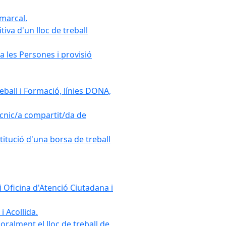
omarcal.
iva d'un lloc de treball
a les Persones i provisió
ball i Formació, línies DONA,
cnic/a compartit/da de
stitució d'una borsa de treball
 Oficina d'Atenció Ciutadana i
i Acollida.
ralment el lloc de treball de