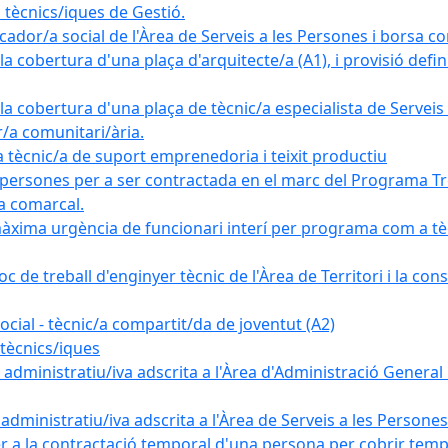
tècnics/iques de Gestió.
ador/a social de l'Àrea de Serveis a les Persones i borsa c
 cobertura d'una plaça d'arquitecte/a (A1), i provisió definit
a cobertura d'una plaça de tècnic/a especialista de Serveis 
r/a comunitari/ària.
cnic/a de suport emprenedoria i teixit productiu
 persones per a ser contractada en el marc del Programa Tre
a comarcal.
àxima urgència de funcionari interí per programa com a tè
c de treball d'enginyer tècnic de l'Àrea de Territori i la con
ial - tècnic/a compartit/da de joventut (A2)
tècnics/iques
dministratiu/iva adscrita a l'Àrea d'Administració General i
ministratiu/iva adscrita a l'Àrea de Serveis a les Persones 
r a la contractació temporal d'una persona per cobrir tempo