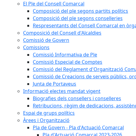
El Ple del Consell Comarcal
Composició del ple segons partits polítics
Composició del ple segons conselleries
Respresentants del Consell Comarcal en òrgan
Composició del Consell d'Alcaldies
Comissió de Govern
Comissions
Comissió Informativa de Ple
Comissió Especial de Comptes
Comissió del Reglament d'Organització Com
Comissió de Creacions de serveis públics, or
Junta de Portaveus
Informació electes mandat vigent
Biografies dels consellers i conselleres
Retribucions, règim de dedicacions, assistèn
Espai de grups polítics
Àrees i Organització
Pla de Govern - Pla d'Actuació Comarcal
Pla d'Actuació Comarcal 2023-2026