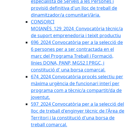
especialista de Serveis a les Persones i
provisió definitiva d'un lloc de treball de
dinamitzador/a comunitari/ària.
CONSORCI
MOIANÈS_129_2024_Convocatòria tècnic/a
de suport emprenedoria i teixit productiu
696_2024 Convocatòria per a la selecció de
6 persones per a ser contractada en el
marc del Programa Treball i Formació,
línies DONA, PANP, MG52 I PRGC, i
constitució d' una borsa comarcal.
674_2024 Convocatòria procés selectiu per
màxima urgència de funcionari interí per
programa com a tècnic/a compartit/da de
joventut.
597_2024 Convocatòria per a la selecció del
lloc de treball d'enginyer tècnic de l'Àrea de
Territori i la constitució d'una borsa de
treball comarcal.