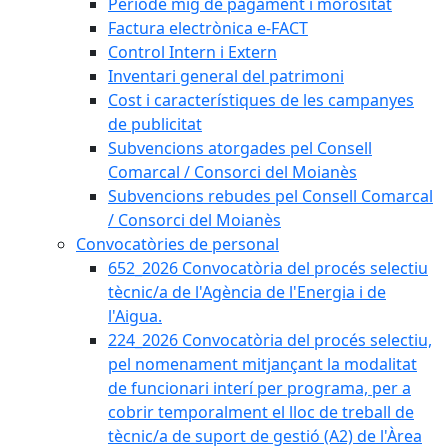
Període mig de pagament i morositat
Factura electrònica e-FACT
Control Intern i Extern
Inventari general del patrimoni
Cost i característiques de les campanyes
de publicitat
Subvencions atorgades pel Consell
Comarcal / Consorci del Moianès
Subvencions rebudes pel Consell Comarcal
/ Consorci del Moianès
Convocatòries de personal
652_2026 Convocatòria del procés selectiu
tècnic/a de l'Agència de l'Energia i de
l'Aigua.
224_2026 Convocatòria del procés selectiu,
pel nomenament mitjançant la modalitat
de funcionari interí per programa, per a
cobrir temporalment el lloc de treball de
tècnic/a de suport de gestió (A2) de l'Àrea