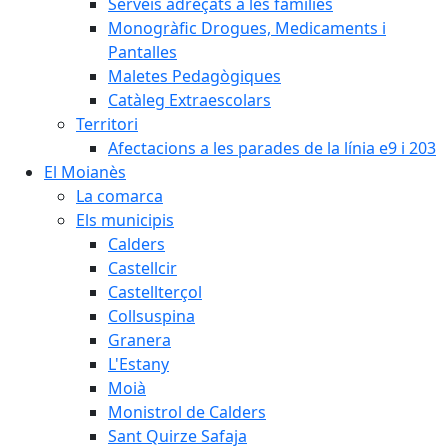
Serveis adreçats a les famílies
Monogràfic Drogues, Medicaments i
Pantalles
Maletes Pedagògiques
Catàleg Extraescolars
Territori
Afectacions a les parades de la línia e9 i 203
El Moianès
La comarca
Els municipis
Calders
Castellcir
Castellterçol
Collsuspina
Granera
L'Estany
Moià
Monistrol de Calders
Sant Quirze Safaja