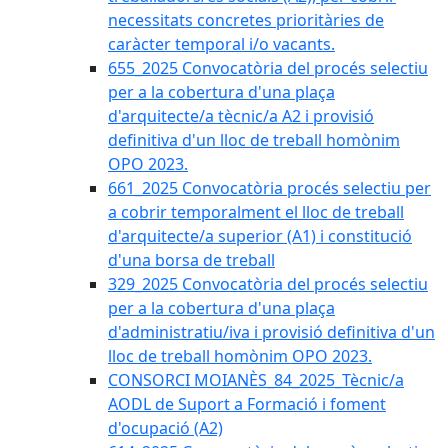
necessitats concretes prioritàries de
caràcter temporal i/o vacants.
655_2025 Convocatòria del procés selectiu
per a la cobertura d'una plaça
d'arquitecte/a tècnic/a A2 i provisió
definitiva d'un lloc de treball homònim
OPO 2023.
661_2025 Convocatòria procés selectiu per
a cobrir temporalment el lloc de treball
d'arquitecte/a superior (A1) i constitució
d'una borsa de treball
329_2025 Convocatòria del procés selectiu
per a la cobertura d'una plaça
d'administratiu/iva i provisió definitiva d'un
lloc de treball homònim OPO 2023.
CONSORCI MOIANÈS_84_2025_Tècnic/a
AODL de Suport a Formació i foment
d'ocupació (A2)