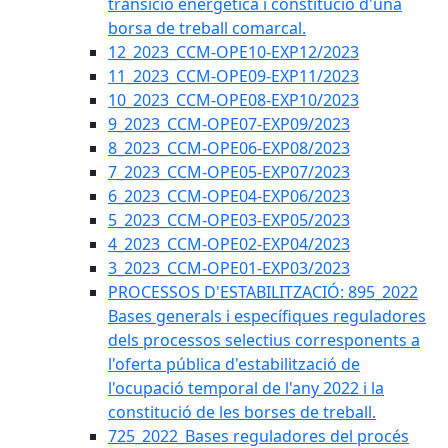
transició energètica i constitució d'una
borsa de treball comarcal.
12_2023_CCM-OPE10-EXP12/2023
11_2023_CCM-OPE09-EXP11/2023
10_2023_CCM-OPE08-EXP10/2023
9_2023_CCM-OPE07-EXP09/2023
8_2023_CCM-OPE06-EXP08/2023
7_2023_CCM-OPE05-EXP07/2023
6_2023_CCM-OPE04-EXP06/2023
5_2023_CCM-OPE03-EXP05/2023
4_2023_CCM-OPE02-EXP04/2023
3_2023_CCM-OPE01-EXP03/2023
PROCESSOS D'ESTABILITZACIÓ: 895_2022
Bases generals i específiques reguladores
dels processos selectius corresponents a
l'oferta pública d'estabilització de
l'ocupació temporal de l'any 2022 i la
constitució de les borses de treball.
725_2022_Bases reguladores del procés