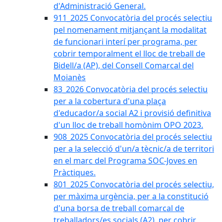
d'Administració General.
911_2025 Convocatòria del procés selectiu
pel nomenament mitjançant la modalitat
de funcionari interí per programa, per
cobrir temporalment el lloc de treball de
Bidell/a (AP), del Consell Comarcal del
Moianès
83_2026 Convocatòria del procés selectiu
per a la cobertura d'una plaça
d'educador/a social A2 i provisió definitiva
d'un lloc de treball homònim OPO 2023.
908_2025 Convocatòria del procés selectiu
per a la selecció d'un/a tècnic/a de territori
en el marc del Programa SOC-Joves en
Pràctiques.
801_2025 Convocatòria del procés selectiu,
per màxima urgència, per a la constitució
d'una borsa de treball comarcal de
treballadors/es socials (A2), per cobrir