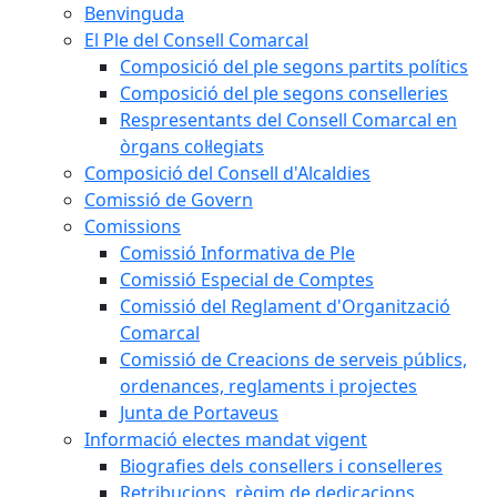
Benvinguda
El Ple del Consell Comarcal
Composició del ple segons partits polítics
Composició del ple segons conselleries
Respresentants del Consell Comarcal en
òrgans col·legiats
Composició del Consell d'Alcaldies
Comissió de Govern
Comissions
Comissió Informativa de Ple
Comissió Especial de Comptes
Comissió del Reglament d'Organització
Comarcal
Comissió de Creacions de serveis públics,
ordenances, reglaments i projectes
Junta de Portaveus
Informació electes mandat vigent
Biografies dels consellers i conselleres
Retribucions, règim de dedicacions,