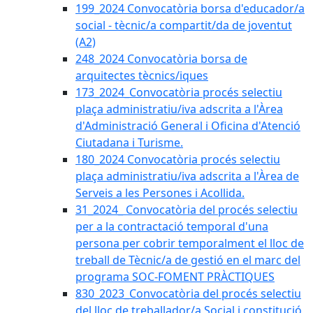
199_2024 Convocatòria borsa d'educador/a
social - tècnic/a compartit/da de joventut
(A2)
248_2024 Convocatòria borsa de
arquitectes tècnics/iques
173_2024_Convocatòria procés selectiu
plaça administratiu/iva adscrita a l'Àrea
d'Administració General i Oficina d'Atenció
Ciutadana i Turisme.
180_2024 Convocatòria procés selectiu
plaça administratiu/iva adscrita a l'Àrea de
Serveis a les Persones i Acollida.
31_2024_ Convocatòria del procés selectiu
per a la contractació temporal d'una
persona per cobrir temporalment el lloc de
treball de Tècnic/a de gestió en el marc del
programa SOC-FOMENT PRÀCTIQUES
830_2023_Convocatòria del procés selectiu
del lloc de treballador/a Social i constitució