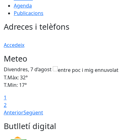
Agenda
Publicacions
Adreces i telèfons
Accedeix
Meteo
Divendres, 7 d’agost
D
T.Màx: 32°
T
T.Min: 17°
T
1
T
2
Anterior
Següent
Butlletí digital