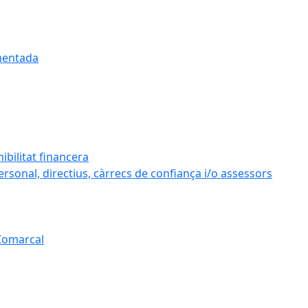
umentada
ibilitat financera
personal, directius, càrrecs de confiança i/o assessors
 Comarcal