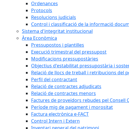
Ordenances
Protocols
Resolucions judicials
Control i classificació de la informació doc
Sistema d'integritat institucional
Àrea Econòmica
Pressupostos i plantilles
Execució trimestral del pressupost
Modificacions pressupostàries
Objectius d'estabilitat pressupostària i sosten
Relació de llocs de treball i retribucions del 
Perfil del contractant
Relació de contractes adjudicats
Relació de contractes menors
Factures de proveïdors rebudes pel Consell
Període mig de pagament i morositat
Factura electrònica e-FACT
Control Intern i Extern
Inventari general del patrimoni