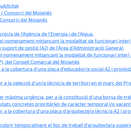
ublicitat
 / Consorci del Moianès
 Consorci del Moianès
ic/a de l'Agència de l'Energia i de l'Aigua.
el nomenament mitjançant la modalitat de funcionari interí
e suport de gestió (A2) de l'Àrea d'Administració General.
el nomenament mitjançant la modalitat de funcionari interí
AP), del Consell Comarcal del Moianès
 la cobertura d'una plaça d'educador/a social A2 i provisió d
 a la selecció d'un/a tècnic/a de territori en el marc del 
er màxima urgència, per a la constitució d'una borsa de tre
sitats concretes prioritàries de caràcter temporal i/o vacant
a la cobertura d'una plaça d'arquitecte/a tècnic/a A2 i provi
obrir temporalment el lloc de treball d'arquitecte/a superio