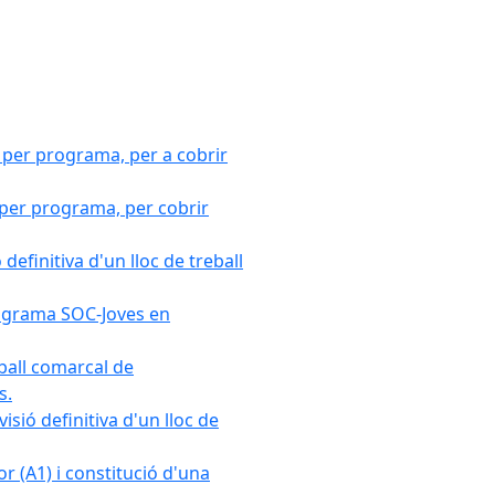
 per programa, per a cobrir
 per programa, per cobrir
efinitiva d'un lloc de treball
Programa SOC-Joves en
ball comarcal de
s.
sió definitiva d'un lloc de
r (A1) i constitució d'una