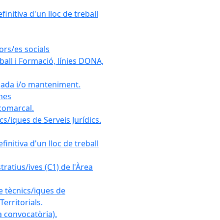
initiva d'un lloc de treball
ors/es socials
all i Formació, línies DONA,
gada i/o manteniment.
ones
 comarcal.
s/iques de Serveis Jurídics.
initiva d'un lloc de treball
ratius/ives (C1) de l'Àrea
e tècnics/iques de
erritorials.
 convocatòria).