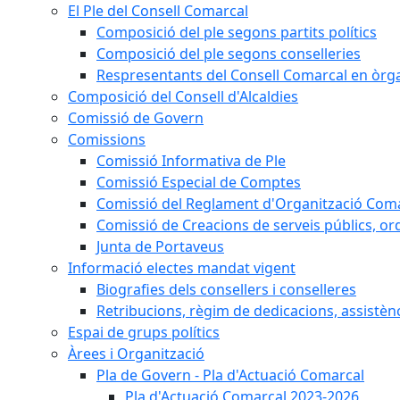
El Ple del Consell Comarcal
Composició del ple segons partits polítics
Composició del ple segons conselleries
Respresentants del Consell Comarcal en òrgan
Composició del Consell d'Alcaldies
Comissió de Govern
Comissions
Comissió Informativa de Ple
Comissió Especial de Comptes
Comissió del Reglament d'Organització Com
Comissió de Creacions de serveis públics, or
Junta de Portaveus
Informació electes mandat vigent
Biografies dels consellers i conselleres
Retribucions, règim de dedicacions, assistèn
Espai de grups polítics
Àrees i Organització
Pla de Govern - Pla d'Actuació Comarcal
Pla d'Actuació Comarcal 2023-2026