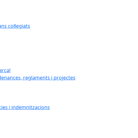
s col·legiats
arcal
denances, reglaments i projectes
cies i indemnitzacions