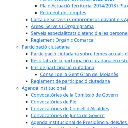
Pla d'Actuació Territorial 2014/2018 i P
Retiment de comptes
Carta de Serveis i Compromisos davant els Aj
Àrees, Serveis i Organigrama
Serveis especialitzats d'atenció a les persone
Reglament Orgànic Comarcal
Participació ciutadana
Participació ciutadana sobre temes actuals d
Resultats de la participació ciutadana en est
Ens de participació ciutadana
Consell de la Gent Gran del Moianès
Reglament de participació ciutadana
Agenda institucional
Convocatòries de la Comissió de Govern
Convocatòries de Ple
Convocatòries de Consell d'Alcaldies
Convocatòries de Junta de Govern
Agenda institucional de Presidència, dels/les 