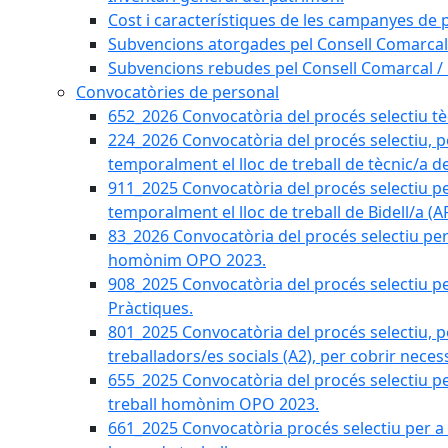
Cost i característiques de les campanyes de p
Subvencions atorgades pel Consell Comarcal
Subvencions rebudes pel Consell Comarcal /
Convocatòries de personal
652_2026 Convocatòria del procés selectiu tècn
224_2026 Convocatòria del procés selectiu, p
temporalment el lloc de treball de tècnic/a d
911_2025 Convocatòria del procés selectiu p
temporalment el lloc de treball de Bidell/a (
83_2026 Convocatòria del procés selectiu per a
homònim OPO 2023.
908_2025 Convocatòria del procés selectiu per
Pràctiques.
801_2025 Convocatòria del procés selectiu, p
treballadors/es socials (A2), per cobrir neces
655_2025 Convocatòria del procés selectiu per 
treball homònim OPO 2023.
661_2025 Convocatòria procés selectiu per a c