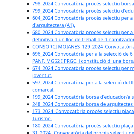
798_2024 Convocatòria procés selectiu borsa 
799_2024 Convocatòria procés selectiu d'educ
604_2024 Convocatòria procés selectiu per a la
d'arquitecte/a (A1).
680_2024 Convocatòria procés selectiu per a l
definitiva d'un lloc de treball de dinamitzado
CONSORCI MOIANÈS_129_2024_Convocatòria tè
696_2024 Convocatòria per a la selecció de 6
PANP, MG52 I PRGC, i constitució d' una bors
674_2024 Convocatòria procés selectiu per m
joventut.
597_2024 Convocatòria per a la selecció del llo
comarcal.
199_2024 Convocatòria borsa d'educador/a soc
248_2024 Convocatòria borsa de arquitectes 
173_2024_Convocatòria procés selectiu plaça a
Turisme.
180_2024 Convocatòria procés selectiu plaça ad
31_2024_ Convocatòria del procés selectiu pe