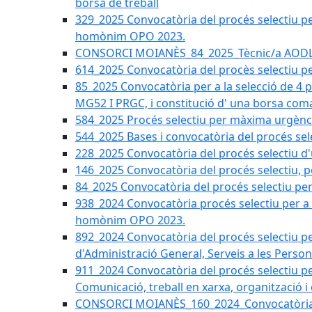
borsa de treball
329_2025 Convocatòria del procés selectiu per 
homònim OPO 2023.
CONSORCI MOIANÈS_84_2025_Tècnic/a AODL d
614_2025 Convocatòria del procès selectiu pe
85_2025 Convocatòria per a la selecció de 4 
MG52 I PRGC, i constitució d' una borsa coma
584_2025 Procés selectiu per màxima urgènci
544_2025 Bases i convocatòria del procés sel
228_2025 Convocatòria del procés selectiu d'
146_2025 Convocatòria del procés selectiu, pe
84_2025 Convocatòria del procés selectiu per 
938_2024 Convocatòria procés selectiu per a la
homònim OPO 2023.
892_2024 Convocatòria del procés selectiu per
d'Administració General, Serveis a les Persone
911_2024 Convocatòria del procés selectiu per
Comunicació, treball en xarxa, organització i
CONSORCI MOIANÈS_160_2024_Convocatòria tèc