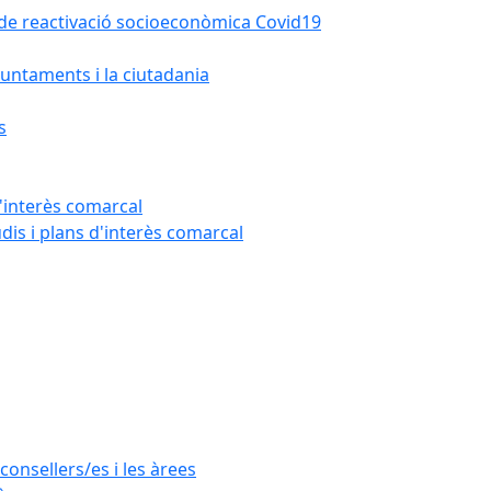
la de reactivació socioeconòmica Covid19
untaments i la ciutadania
s
'interès comarcal
udis i plans d'interès comarcal
consellers/es i les àrees