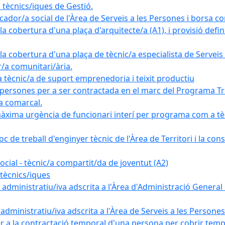
tècnics/iques de Gestió.
ador/a social de l'Àrea de Serveis a les Persones i borsa c
 cobertura d'una plaça d'arquitecte/a (A1), i provisió definit
a cobertura d'una plaça de tècnic/a especialista de Serveis 
r/a comunitari/ària.
cnic/a de suport emprenedoria i teixit productiu
 persones per a ser contractada en el marc del Programa Tre
a comarcal.
àxima urgència de funcionari interí per programa com a tè
c de treball d'enginyer tècnic de l'Àrea de Territori i la con
ial - tècnic/a compartit/da de joventut (A2)
tècnics/iques
dministratiu/iva adscrita a l'Àrea d'Administració General i
ministratiu/iva adscrita a l'Àrea de Serveis a les Persones 
r a la contractació temporal d'una persona per cobrir tempo