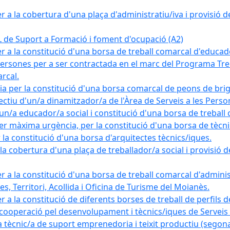
a la cobertura d'una plaça d'administratiu/iva i provisió def
e Suport a Formació i foment d'ocupació (A2)
r a la constitució d'una borsa de treball comarcal d'educad
persones per a ser contractada en el marc del Programa Treb
rcal.
a per la constitució d'una borsa comarcal de peons de bri
ectiu d'un/a dinamitzador/a de l'Àrea de Serveis a les Pers
un/a educador/a social i constitució d'una borsa de treball
r màxima urgència, per la constitució d'una borsa de tècnic
la constitució d'una borsa d'arquitectes tècnics/iques.
 cobertura d'una plaça de treballador/a social i provisió def
 a la constitució d'una borsa de treball comarcal d'administ
s, Territori, Acollida i Oficina de Turisme del Moianès.
 a la constitució de diferents borses de treball de perfils d
 cooperació pel desenvolupament i tècnics/iques de Serveis T
nic/a de suport emprenedoria i teixit productiu (segona