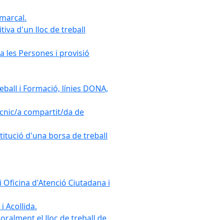
omarcal.
iva d'un lloc de treball
a les Persones i provisió
ball i Formació, línies DONA,
cnic/a compartit/da de
stitució d'una borsa de treball
 Oficina d'Atenció Ciutadana i
i Acollida.
ralment el lloc de treball de