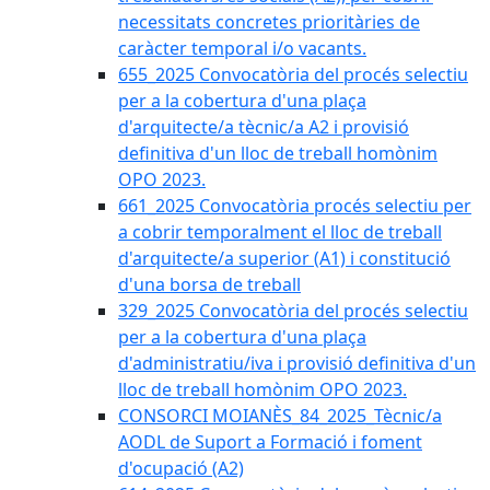
necessitats concretes prioritàries de
caràcter temporal i/o vacants.
655_2025 Convocatòria del procés selectiu
per a la cobertura d'una plaça
d'arquitecte/a tècnic/a A2 i provisió
definitiva d'un lloc de treball homònim
OPO 2023.
661_2025 Convocatòria procés selectiu per
a cobrir temporalment el lloc de treball
d'arquitecte/a superior (A1) i constitució
d'una borsa de treball
329_2025 Convocatòria del procés selectiu
per a la cobertura d'una plaça
d'administratiu/iva i provisió definitiva d'un
lloc de treball homònim OPO 2023.
CONSORCI MOIANÈS_84_2025_Tècnic/a
AODL de Suport a Formació i foment
d'ocupació (A2)