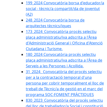
199_2024 Convocatòria borsa d'educador/a
social - tècnic/a compartit/da de joventut
(A2)
248_2024 Convocatòria borsa de
arquitectes tècnics/iques
173_2024_Convocatòria procés selectiu
plaça administratiu/iva adscrita a l'Àrea
d'Administració General i Oficina d'Atenció
Ciutadana i Turisme.
180_2024 Convocatòria procés selectiu
plaça administratiu/iva adscrita a l'Àrea de
Serveis a les Persones i Acollida.
31_2024_ Convocatòria del procés selectiu
per a la contractació temporal d'una
persona per cobrir temporalment el lloc de
treball de Tècnic/a de gestió en el marc del
programa SOC-FOMENT PRÀCTIQUES
830_2023_Convocatòria del procés selectiu
del lloc de treballador/a Social i constitució