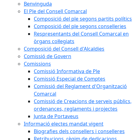
Benvinguda
El Ple del Consell Comarcal
Composició del ple segons partits polítics
Composició del ple segons conselleries
Respresentants del Consell Comarcal en
òrgans col·legiats
Composició del Consell d'Alcaldies
Comissió de Govern
Comissions
Comissió Informativa de Ple
Comissió Especial de Comptes
Comissió del Reglament d'Organització
Comarcal
Comissió de Creacions de serveis públics,
ordenances, reglaments i projectes
Junta de Portaveus
Informació electes mandat vigent
Biografies dels consellers i conselleres
Retribucions, règim de dedicacions,