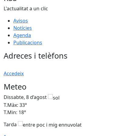
L'actualitat a un clic
Avisos
Notícies
Agenda
Publicacions
Adreces i telèfons
Accedeix
Meteo
Dissabte, 8 d’agost
D
T.Màx: 33°
T
T.Min: 18°
T
Tarda