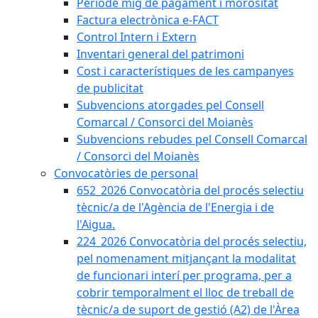
Període mig de pagament i morositat
Factura electrònica e-FACT
Control Intern i Extern
Inventari general del patrimoni
Cost i característiques de les campanyes
de publicitat
Subvencions atorgades pel Consell
Comarcal / Consorci del Moianès
Subvencions rebudes pel Consell Comarcal
/ Consorci del Moianès
Convocatòries de personal
652_2026 Convocatòria del procés selectiu
tècnic/a de l'Agència de l'Energia i de
l'Aigua.
224_2026 Convocatòria del procés selectiu,
pel nomenament mitjançant la modalitat
de funcionari interí per programa, per a
cobrir temporalment el lloc de treball de
tècnic/a de suport de gestió (A2) de l'Àrea