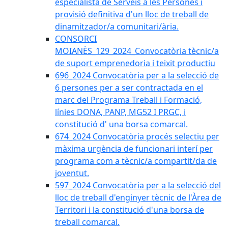
especialista de Serveis a les Persones i
provisió definitiva d'un lloc de treball de
dinamitzador/a comunitari/ària.
CONSORCI
MOIANÈS_129_2024_Convocatòria tècnic/a
de suport emprenedoria i teixit productiu
696_2024 Convocatòria per a la selecció de
6 persones per a ser contractada en el
marc del Programa Treball i Formació,
línies DONA, PANP, MG52 I PRGC, i
constitució d' una borsa comarcal.
674_2024 Convocatòria procés selectiu per
màxima urgència de funcionari interí per
programa com a tècnic/a compartit/da de
joventut.
597_2024 Convocatòria per a la selecció del
lloc de treball d'enginyer tècnic de l'Àrea de
Territori i la constitució d'una borsa de
treball comarcal.