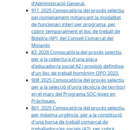
d'Administració General.
911_2025 Convocatòria del procés selectiu
pel nomenament mitjançant la modalitat
de funcionari interí per programa, per
cobrir temporalment el lloc de treball de
Bidell/a (AP), del Consell Comarcal del
Moianès
83_2026 Convocatòria del procés selectiu
per a la cobertura d'una plaça
d'educador/a social A2 i provisió definitiva
d'un lloc de treball homònim OPO 2023.
908_2025 Convocatòria del procés selectiu
per a la selecció d'un/a tècnic/a de territori
en el marc del Programa SOC-Joves en
Pràctiques.
801_2025 Convocatòria del procés selectiu,
per màxima urgència, per a la constitució
d'una borsa de treball comarcal de
treballadors/es socials (A2), per cobrir