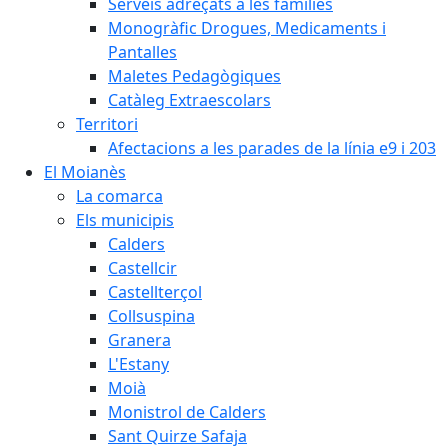
Serveis adreçats a les famílies
Monogràfic Drogues, Medicaments i
Pantalles
Maletes Pedagògiques
Catàleg Extraescolars
Territori
Afectacions a les parades de la línia e9 i 203
El Moianès
La comarca
Els municipis
Calders
Castellcir
Castellterçol
Collsuspina
Granera
L'Estany
Moià
Monistrol de Calders
Sant Quirze Safaja