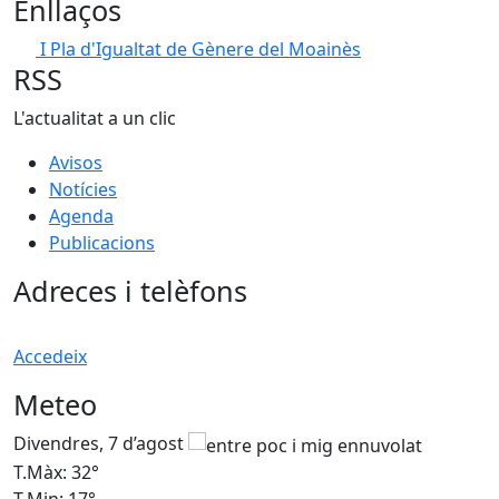
Enllaços
I Pla d'Igualtat de Gènere del Moainès
RSS
L'actualitat a un clic
Avisos
Notícies
Agenda
Publicacions
Adreces i telèfons
Accedeix
Meteo
Divendres, 7 d’agost
D
T.Màx: 32°
T
T.Min: 17°
T