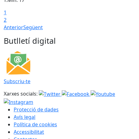
1
T
2
Anterior
Següent
Butlletí digital
Subscriu-te
Xarxes socials:
Protecció de dades
Avís legal
Política de cookies
Accessibilitat