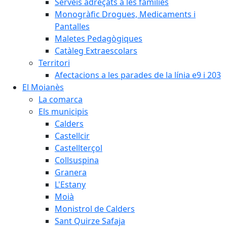
Serveis adreçats a les famílies
Monogràfic Drogues, Medicaments i
Pantalles
Maletes Pedagògiques
Catàleg Extraescolars
Territori
Afectacions a les parades de la línia e9 i 203
El Moianès
La comarca
Els municipis
Calders
Castellcir
Castellterçol
Collsuspina
Granera
L'Estany
Moià
Monistrol de Calders
Sant Quirze Safaja