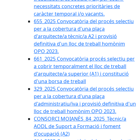
necessitats concretes prioritàries de
caràcter temporal i/o vacants.
655_2025 Convocatòria del procés selectiu
per a la cobertura d'una plaça
d'arquitecte/a tècnic/a A2 i provisió
definitiva d'un lloc de treball homònim
OPO 2023.
661_2025 Convocatòria procés selectiu per
a cobrir temporalment el lloc de treball
d'arquitecte/a superior (A1) i constitució
d'una borsa de treball
329_2025 Convocatòria del procés selectiu
per a la cobertura d'una plaça
d'administratiu/iva i provisió definitiva d'un
lloc de treball homònim OPO 2023.
CONSORCI MOIANÈS_84_2025_Tècnic/a
AODL de Suport a Formació i foment
d'ocupació (A2)