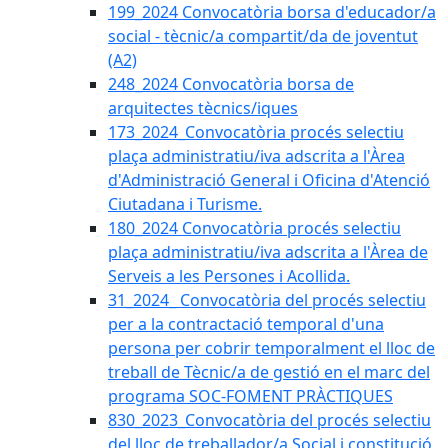
199_2024 Convocatòria borsa d'educador/a
social - tècnic/a compartit/da de joventut
(A2)
248_2024 Convocatòria borsa de
arquitectes tècnics/iques
173_2024_Convocatòria procés selectiu
plaça administratiu/iva adscrita a l'Àrea
d'Administració General i Oficina d'Atenció
Ciutadana i Turisme.
180_2024 Convocatòria procés selectiu
plaça administratiu/iva adscrita a l'Àrea de
Serveis a les Persones i Acollida.
31_2024_ Convocatòria del procés selectiu
per a la contractació temporal d'una
persona per cobrir temporalment el lloc de
treball de Tècnic/a de gestió en el marc del
programa SOC-FOMENT PRÀCTIQUES
830_2023_Convocatòria del procés selectiu
del lloc de treballador/a Social i constitució