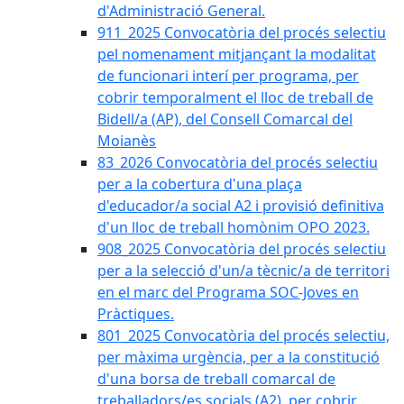
d'Administració General.
911_2025 Convocatòria del procés selectiu
pel nomenament mitjançant la modalitat
de funcionari interí per programa, per
cobrir temporalment el lloc de treball de
Bidell/a (AP), del Consell Comarcal del
Moianès
83_2026 Convocatòria del procés selectiu
per a la cobertura d'una plaça
d'educador/a social A2 i provisió definitiva
d'un lloc de treball homònim OPO 2023.
908_2025 Convocatòria del procés selectiu
per a la selecció d'un/a tècnic/a de territori
en el marc del Programa SOC-Joves en
Pràctiques.
801_2025 Convocatòria del procés selectiu,
per màxima urgència, per a la constitució
d'una borsa de treball comarcal de
treballadors/es socials (A2), per cobrir