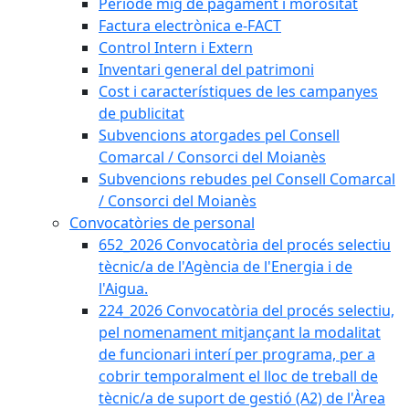
Període mig de pagament i morositat
Factura electrònica e-FACT
Control Intern i Extern
Inventari general del patrimoni
Cost i característiques de les campanyes
de publicitat
Subvencions atorgades pel Consell
Comarcal / Consorci del Moianès
Subvencions rebudes pel Consell Comarcal
/ Consorci del Moianès
Convocatòries de personal
652_2026 Convocatòria del procés selectiu
tècnic/a de l'Agència de l'Energia i de
l'Aigua.
224_2026 Convocatòria del procés selectiu,
pel nomenament mitjançant la modalitat
de funcionari interí per programa, per a
cobrir temporalment el lloc de treball de
tècnic/a de suport de gestió (A2) de l'Àrea