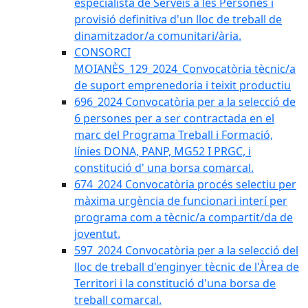
especialista de Serveis a les Persones i
provisió definitiva d'un lloc de treball de
dinamitzador/a comunitari/ària.
CONSORCI
MOIANÈS_129_2024_Convocatòria tècnic/a
de suport emprenedoria i teixit productiu
696_2024 Convocatòria per a la selecció de
6 persones per a ser contractada en el
marc del Programa Treball i Formació,
línies DONA, PANP, MG52 I PRGC, i
constitució d' una borsa comarcal.
674_2024 Convocatòria procés selectiu per
màxima urgència de funcionari interí per
programa com a tècnic/a compartit/da de
joventut.
597_2024 Convocatòria per a la selecció del
lloc de treball d'enginyer tècnic de l'Àrea de
Territori i la constitució d'una borsa de
treball comarcal.