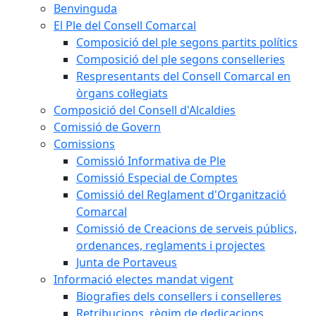
Benvinguda
El Ple del Consell Comarcal
Composició del ple segons partits polítics
Composició del ple segons conselleries
Respresentants del Consell Comarcal en
òrgans col·legiats
Composició del Consell d'Alcaldies
Comissió de Govern
Comissions
Comissió Informativa de Ple
Comissió Especial de Comptes
Comissió del Reglament d'Organització
Comarcal
Comissió de Creacions de serveis públics,
ordenances, reglaments i projectes
Junta de Portaveus
Informació electes mandat vigent
Biografies dels consellers i conselleres
Retribucions, règim de dedicacions,