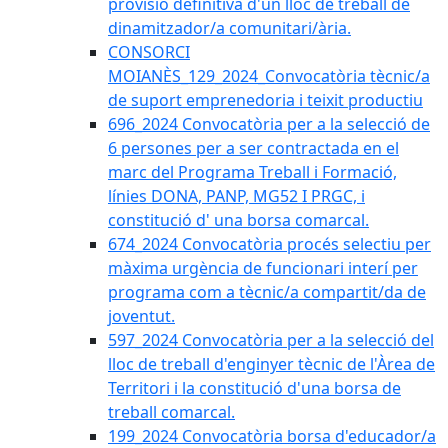
provisió definitiva d'un lloc de treball de
dinamitzador/a comunitari/ària.
CONSORCI
MOIANÈS_129_2024_Convocatòria tècnic/a
de suport emprenedoria i teixit productiu
696_2024 Convocatòria per a la selecció de
6 persones per a ser contractada en el
marc del Programa Treball i Formació,
línies DONA, PANP, MG52 I PRGC, i
constitució d' una borsa comarcal.
674_2024 Convocatòria procés selectiu per
màxima urgència de funcionari interí per
programa com a tècnic/a compartit/da de
joventut.
597_2024 Convocatòria per a la selecció del
lloc de treball d'enginyer tècnic de l'Àrea de
Territori i la constitució d'una borsa de
treball comarcal.
199_2024 Convocatòria borsa d'educador/a