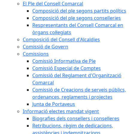
El Ple del Consell Comarcal
Composició del ple segons partits polítics
Composició del ple segons conselleries
Respresentants del Consell Comarcal en
òrgans col·legiats
Composició del Consell d'Alcaldies
Comissió de Govern
Comissions
Comissió Informativa de Ple
Comissió Especial de Comptes
Comissió del Reglament d'Organització
Comarcal
Comissió de Creacions de serveis públics,
ordenances, reglaments i projectes
Junta de Portaveus
Informació electes mandat vigent
Biografies dels consellers i conselleres
Retribucions, règim de dedicacions,
assistències i indemnitzacions