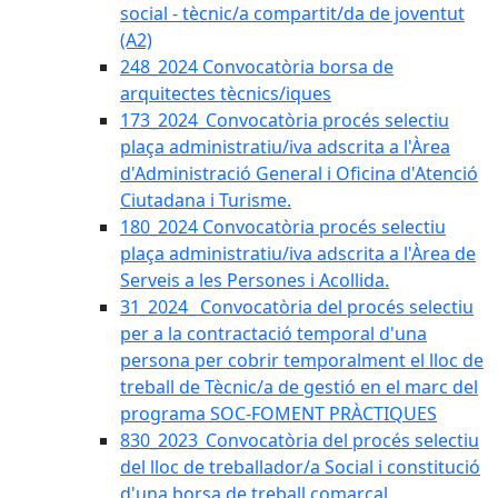
social - tècnic/a compartit/da de joventut
(A2)
248_2024 Convocatòria borsa de
arquitectes tècnics/iques
173_2024_Convocatòria procés selectiu
plaça administratiu/iva adscrita a l'Àrea
d'Administració General i Oficina d'Atenció
Ciutadana i Turisme.
180_2024 Convocatòria procés selectiu
plaça administratiu/iva adscrita a l'Àrea de
Serveis a les Persones i Acollida.
31_2024_ Convocatòria del procés selectiu
per a la contractació temporal d'una
persona per cobrir temporalment el lloc de
treball de Tècnic/a de gestió en el marc del
programa SOC-FOMENT PRÀCTIQUES
830_2023_Convocatòria del procés selectiu
del lloc de treballador/a Social i constitució
d'una borsa de treball comarcal.