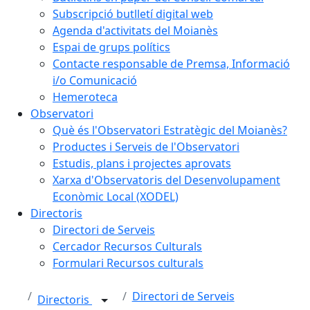
Subscripció butlletí digital web
Agenda d'activitats del Moianès
Espai de grups polítics
Contacte responsable de Premsa, Informació
i/o Comunicació
Hemeroteca
Observatori
Què és l'Observatori Estratègic del Moianès?
Productes i Serveis de l'Observatori
Estudis, plans i projectes aprovats
Xarxa d'Observatoris del Desenvolupament
Econòmic Local (XODEL)
Directoris
Directori de Serveis
Cercador Recursos Culturals
Formulari Recursos culturals
Directori de Serveis
Directoris