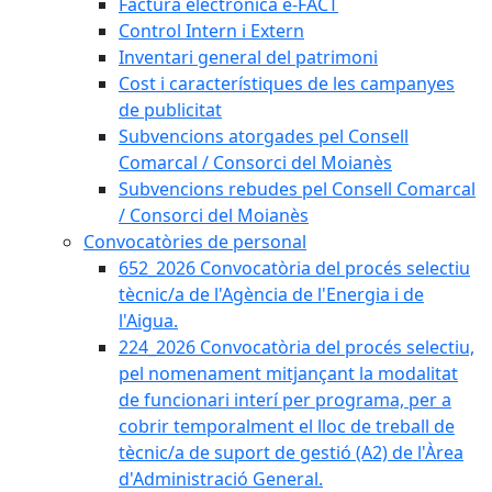
Factura electrònica e-FACT
Control Intern i Extern
Inventari general del patrimoni
Cost i característiques de les campanyes
de publicitat
Subvencions atorgades pel Consell
Comarcal / Consorci del Moianès
Subvencions rebudes pel Consell Comarcal
/ Consorci del Moianès
Convocatòries de personal
652_2026 Convocatòria del procés selectiu
tècnic/a de l'Agència de l'Energia i de
l'Aigua.
224_2026 Convocatòria del procés selectiu,
pel nomenament mitjançant la modalitat
de funcionari interí per programa, per a
cobrir temporalment el lloc de treball de
tècnic/a de suport de gestió (A2) de l'Àrea
d'Administració General.