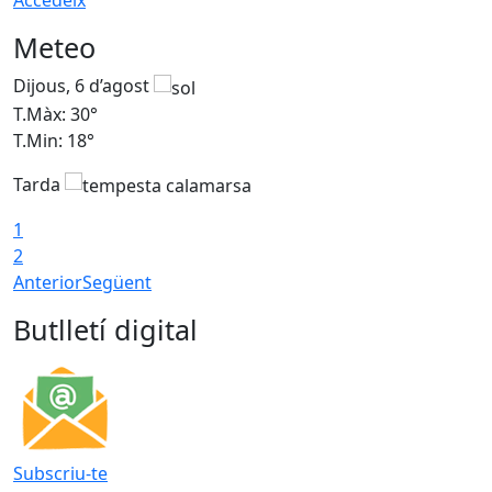
Accedeix
Meteo
Dijous, 6 d’agost
D
T.Màx: 30°
T
T.Min: 18°
T
Tarda
T
1
2
Anterior
Següent
Butlletí digital
Subscriu-te