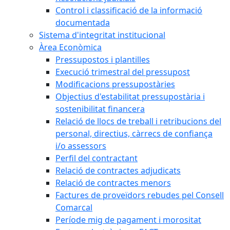
Control i classificació de la informació
documentada
Sistema d'integritat institucional
Àrea Econòmica
Pressupostos i plantilles
Execució trimestral del pressupost
Modificacions pressupostàries
Objectius d'estabilitat pressupostària i
sostenibilitat financera
Relació de llocs de treball i retribucions del
personal, directius, càrrecs de confiança
i/o assessors
Perfil del contractant
Relació de contractes adjudicats
Relació de contractes menors
Factures de proveïdors rebudes pel Consell
Comarcal
Període mig de pagament i morositat