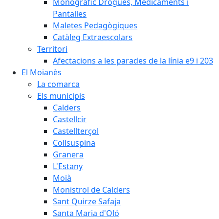
Monogràfic Drogues, Medicaments i
Pantalles
Maletes Pedagògiques
Catàleg Extraescolars
Territori
Afectacions a les parades de la línia e9 i 203
El Moianès
La comarca
Els municipis
Calders
Castellcir
Castellterçol
Collsuspina
Granera
L'Estany
Moià
Monistrol de Calders
Sant Quirze Safaja
Santa Maria d'Oló