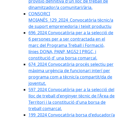
provisió definitiva d'un lloc de treball de
dinamitzador/a comunitari/ària.
CONSORCI
MOIANÈS_129_2024_Convocatòria tècnic/a
de suport emprenedoria i teixit productiu
696_2024 Convocatòria per a la selecció de
6 persones per a ser contractada en el
marc del Programa Treball i Formació,
línies DONA, PANP, MG52 I PRGC, i
constitució d' una borsa comarcal.
674_2024 Convocatòria procés selectiu per
màxima urgència de funcionari interí per
programa com a tècnic/a compartit/da de
joventut.
597_2024 Convocatòria per a la selecció del
lloc de treball d'enginyer tècnic de l'Àrea de
Territori i la constitució d'una borsa de
treball comarcal.
199_2024 Convocatòria borsa d'educador/a