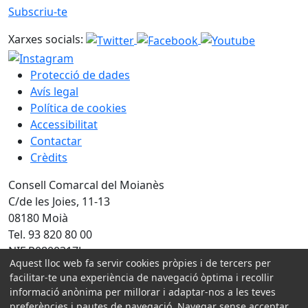
Subscriu-te
Xarxes socials:
Protecció de dades
Avís legal
Política de cookies
Accessibilitat
Contactar
Crèdits
Consell Comarcal del Moianès
C/de les Joies, 11-13
08180 Moià
Tel. 93 820 80 00
NIF P0800317J
Aquest lloc web fa servir cookies pròpies i de tercers per
facilitar-te una experiència de navegació òptima i recollir
Amb la col·laboració de:
informació anònima per millorar i adaptar-nos a les teves
preferències i pautes de navegació. Navegar sense acceptar