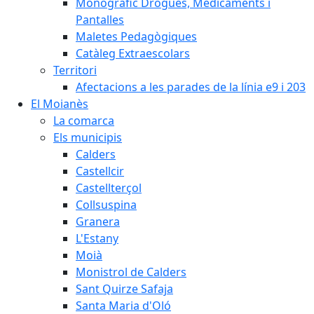
Monogràfic Drogues, Medicaments i
Pantalles
Maletes Pedagògiques
Catàleg Extraescolars
Territori
Afectacions a les parades de la línia e9 i 203
El Moianès
La comarca
Els municipis
Calders
Castellcir
Castellterçol
Collsuspina
Granera
L'Estany
Moià
Monistrol de Calders
Sant Quirze Safaja
Santa Maria d'Oló