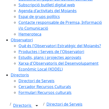
Subscripció butlletí digital web
Agenda d'activitats del Moianès
Espai de grups polítics
Contacte responsable de Premsa, Informació
i/o Comunicació
Hemeroteca
Observatori
Què és l'Observatori Estratègic del Moianès?
Productes i Serveis de l'Observatori
Estudis, plans i projectes aprovats
Xarxa d'Observatoris del Desenvolupament
Econòmic Local (XODEL)
Directoris
Directori de Serveis
Cercador Recursos Culturals
Formulari Recursos culturals
Directori de Serveis
Directoris