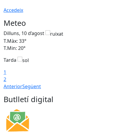
Accedeix
Meteo
Dilluns, 10 d’agost
D
T.Màx: 33°
T
T.Min: 20°
T
Tarda
T
1
2
Anterior
Següent
Butlletí digital