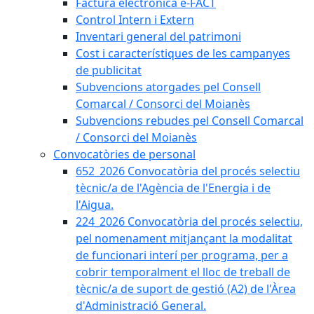
Factura electrònica e-FACT
Control Intern i Extern
Inventari general del patrimoni
Cost i característiques de les campanyes
de publicitat
Subvencions atorgades pel Consell
Comarcal / Consorci del Moianès
Subvencions rebudes pel Consell Comarcal
/ Consorci del Moianès
Convocatòries de personal
652_2026 Convocatòria del procés selectiu
tècnic/a de l'Agència de l'Energia i de
l'Aigua.
224_2026 Convocatòria del procés selectiu,
pel nomenament mitjançant la modalitat
de funcionari interí per programa, per a
cobrir temporalment el lloc de treball de
tècnic/a de suport de gestió (A2) de l'Àrea
d'Administració General.