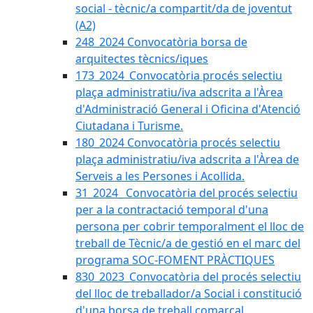
social - tècnic/a compartit/da de joventut
(A2)
248_2024 Convocatòria borsa de
arquitectes tècnics/iques
173_2024_Convocatòria procés selectiu
plaça administratiu/iva adscrita a l'Àrea
d'Administració General i Oficina d'Atenció
Ciutadana i Turisme.
180_2024 Convocatòria procés selectiu
plaça administratiu/iva adscrita a l'Àrea de
Serveis a les Persones i Acollida.
31_2024_ Convocatòria del procés selectiu
per a la contractació temporal d'una
persona per cobrir temporalment el lloc de
treball de Tècnic/a de gestió en el marc del
programa SOC-FOMENT PRÀCTIQUES
830_2023_Convocatòria del procés selectiu
del lloc de treballador/a Social i constitució
d'una borsa de treball comarcal.