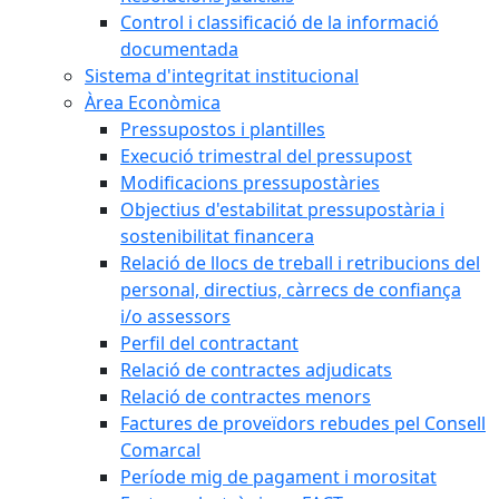
Control i classificació de la informació
documentada
Sistema d'integritat institucional
Àrea Econòmica
Pressupostos i plantilles
Execució trimestral del pressupost
Modificacions pressupostàries
Objectius d'estabilitat pressupostària i
sostenibilitat financera
Relació de llocs de treball i retribucions del
personal, directius, càrrecs de confiança
i/o assessors
Perfil del contractant
Relació de contractes adjudicats
Relació de contractes menors
Factures de proveïdors rebudes pel Consell
Comarcal
Període mig de pagament i morositat