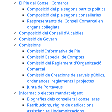
El Ple del Consell Comarcal
Composició del ple segons partits polítics
Composició del ple segons conselleries
Respresentants del Consell Comarcal en
òrgans col·legiats
Composició del Consell d'Alcaldies
Comissió de Govern
Comissions
Comissió Informativa de Ple
Comissió Especial de Comptes
Comissió del Reglament d'Organització
Comarcal
Comissió de Creacions de serveis públics,
ordenances, reglaments i projectes
Junta de Portaveus
Informació electes mandat vigent
Biografies dels consellers i conselleres
Retribucions, règim de dedicacions,
assistències i indemnitzacions