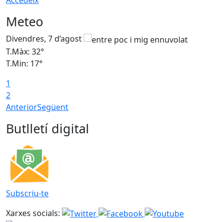
Accedeix
Meteo
Divendres, 7 d’agost
D
T.Màx: 32°
T
T.Min: 17°
T
1
T
2
Anterior
Següent
Butlletí digital
Subscriu-te
Xarxes socials: