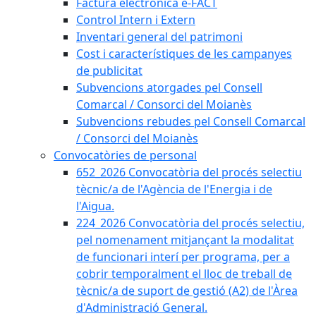
Factura electrònica e-FACT
Control Intern i Extern
Inventari general del patrimoni
Cost i característiques de les campanyes
de publicitat
Subvencions atorgades pel Consell
Comarcal / Consorci del Moianès
Subvencions rebudes pel Consell Comarcal
/ Consorci del Moianès
Convocatòries de personal
652_2026 Convocatòria del procés selectiu
tècnic/a de l'Agència de l'Energia i de
l'Aigua.
224_2026 Convocatòria del procés selectiu,
pel nomenament mitjançant la modalitat
de funcionari interí per programa, per a
cobrir temporalment el lloc de treball de
tècnic/a de suport de gestió (A2) de l'Àrea
d'Administració General.