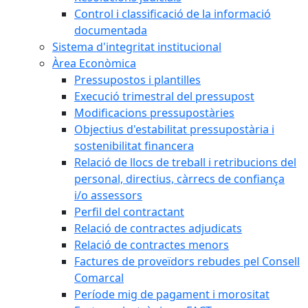
Control i classificació de la informació
documentada
Sistema d'integritat institucional
Àrea Econòmica
Pressupostos i plantilles
Execució trimestral del pressupost
Modificacions pressupostàries
Objectius d'estabilitat pressupostària i
sostenibilitat financera
Relació de llocs de treball i retribucions del
personal, directius, càrrecs de confiança
i/o assessors
Perfil del contractant
Relació de contractes adjudicats
Relació de contractes menors
Factures de proveïdors rebudes pel Consell
Comarcal
Període mig de pagament i morositat