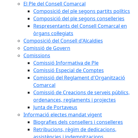
El Ple del Consell Comarcal
Composició del ple segons partits polítics
Composició del ple segons conselleries
Respresentants del Consell Comarcal en
òrgans col·legiats
Composició del Consell d'Alcaldies
Comissió de Govern
Comissions
Comissió Informativa de Ple
Comissió Especial de Comptes
Comissió del Reglament d'Organització
Comarcal
Comissió de Creacions de serveis públics,
ordenances, reglaments i projectes
Junta de Portaveus
Informació electes mandat vigent
Biografies dels consellers i conselleres
Retribucions, règim de dedicacions,
assistències i indemnitzacions