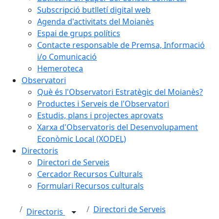
Subscripció butlletí digital web
Agenda d'activitats del Moianès
Espai de grups polítics
Contacte responsable de Premsa, Informació
i/o Comunicació
Hemeroteca
Observatori
Què és l'Observatori Estratègic del Moianès?
Productes i Serveis de l'Observatori
Estudis, plans i projectes aprovats
Xarxa d'Observatoris del Desenvolupament
Econòmic Local (XODEL)
Directoris
Directori de Serveis
Cercador Recursos Culturals
Formulari Recursos culturals
Directori de Serveis
Directoris