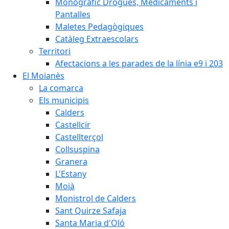
Monogràfic Drogues, Medicaments i
Pantalles
Maletes Pedagògiques
Catàleg Extraescolars
Territori
Afectacions a les parades de la línia e9 i 203
El Moianès
La comarca
Els municipis
Calders
Castellcir
Castellterçol
Collsuspina
Granera
L'Estany
Moià
Monistrol de Calders
Sant Quirze Safaja
Santa Maria d'Oló