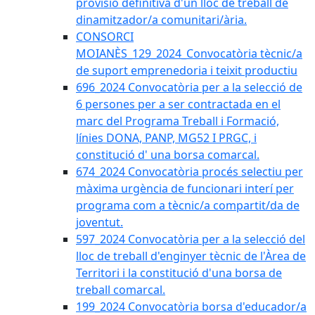
provisió definitiva d'un lloc de treball de
dinamitzador/a comunitari/ària.
CONSORCI
MOIANÈS_129_2024_Convocatòria tècnic/a
de suport emprenedoria i teixit productiu
696_2024 Convocatòria per a la selecció de
6 persones per a ser contractada en el
marc del Programa Treball i Formació,
línies DONA, PANP, MG52 I PRGC, i
constitució d' una borsa comarcal.
674_2024 Convocatòria procés selectiu per
màxima urgència de funcionari interí per
programa com a tècnic/a compartit/da de
joventut.
597_2024 Convocatòria per a la selecció del
lloc de treball d'enginyer tècnic de l'Àrea de
Territori i la constitució d'una borsa de
treball comarcal.
199_2024 Convocatòria borsa d'educador/a