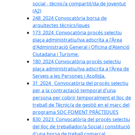
social - tècnic/a compartit/da de joventut
(A2)
248_2024 Convocatòria borsa de
arquitectes tècnics/iques
173_2024_Convocatòria procés selectiu
plaça administratiu/iva adscrita a l'Àrea
d'Administració General i Oficina d'Atenció
Ciutadana i Turisme.
180_2024 Convocatòria procés selectiu
plaça administratiu/iva adscrita a l'Àrea de
Serveis a les Persones i Acollida.
31_2024_ Convocatòria del procés selectiu
per a la contractació temporal d'una
persona per cobrir temporalment el lloc de
treball de Tècnic/a de gestió en el marc del
programa SOC-FOMENT PRÀCTIQUES
830_2023_Convocatòria del procés selectiu
del lloc de treballador/a Social i constitució
d'una borsa de treball comarcal.