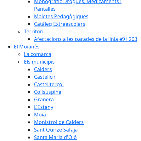
Monogràfic Drogues, Medicaments i
Pantalles
Maletes Pedagògiques
Catàleg Extraescolars
Territori
Afectacions a les parades de la línia e9 i 203
El Moianès
La comarca
Els municipis
Calders
Castellcir
Castellterçol
Collsuspina
Granera
L'Estany
Moià
Monistrol de Calders
Sant Quirze Safaja
Santa Maria d'Oló