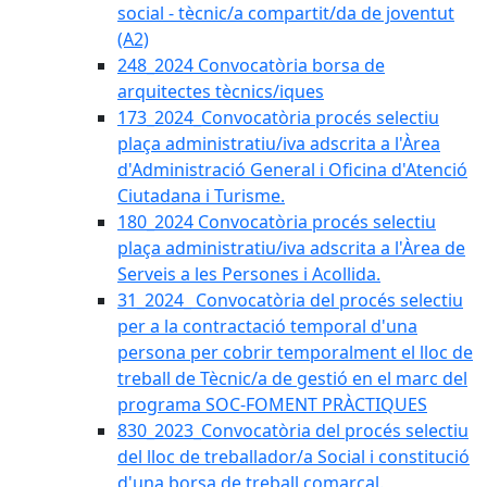
social - tècnic/a compartit/da de joventut
(A2)
248_2024 Convocatòria borsa de
arquitectes tècnics/iques
173_2024_Convocatòria procés selectiu
plaça administratiu/iva adscrita a l'Àrea
d'Administració General i Oficina d'Atenció
Ciutadana i Turisme.
180_2024 Convocatòria procés selectiu
plaça administratiu/iva adscrita a l'Àrea de
Serveis a les Persones i Acollida.
31_2024_ Convocatòria del procés selectiu
per a la contractació temporal d'una
persona per cobrir temporalment el lloc de
treball de Tècnic/a de gestió en el marc del
programa SOC-FOMENT PRÀCTIQUES
830_2023_Convocatòria del procés selectiu
del lloc de treballador/a Social i constitució
d'una borsa de treball comarcal.