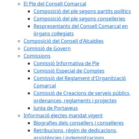
El Ple del Consell Comarcal
Composició del ple segons partits polítics
Composició del ple segons conselleries
Respresentants del Consell Comarcal en
òrgans col·legiats
Composició del Consell d'Alcaldies
Comissió de Govern
Comissions
Comissió Informativa de Ple
Comissió Especial de Comptes
Comissió del Reglament d'Organització
Comarcal
Comissió de Creacions de serveis públics,
ordenances, reglaments i projectes
Junta de Portaveus
Informació electes mandat vigent
Biografies dels consellers i conselleres
Retribucions, règim de dedicacions,
assistències i indemnitzacions