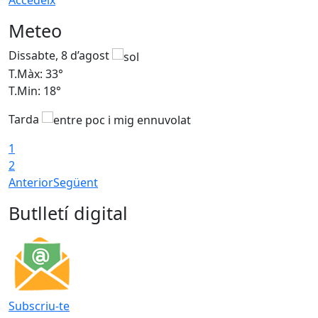
Accedeix
Meteo
Dissabte, 8 d’agost
D
T.Màx: 33°
T
T.Min: 18°
T
Tarda
1
2
Anterior
Següent
Butlletí digital
Subscriu-te