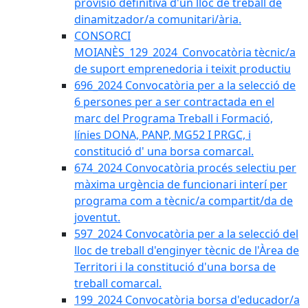
provisió definitiva d'un lloc de treball de
dinamitzador/a comunitari/ària.
CONSORCI
MOIANÈS_129_2024_Convocatòria tècnic/a
de suport emprenedoria i teixit productiu
696_2024 Convocatòria per a la selecció de
6 persones per a ser contractada en el
marc del Programa Treball i Formació,
línies DONA, PANP, MG52 I PRGC, i
constitució d' una borsa comarcal.
674_2024 Convocatòria procés selectiu per
màxima urgència de funcionari interí per
programa com a tècnic/a compartit/da de
joventut.
597_2024 Convocatòria per a la selecció del
lloc de treball d'enginyer tècnic de l'Àrea de
Territori i la constitució d'una borsa de
treball comarcal.
199_2024 Convocatòria borsa d'educador/a