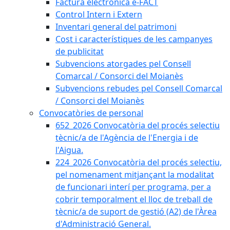
Factura electrònica e-FACT
Control Intern i Extern
Inventari general del patrimoni
Cost i característiques de les campanyes
de publicitat
Subvencions atorgades pel Consell
Comarcal / Consorci del Moianès
Subvencions rebudes pel Consell Comarcal
/ Consorci del Moianès
Convocatòries de personal
652_2026 Convocatòria del procés selectiu
tècnic/a de l'Agència de l'Energia i de
l'Aigua.
224_2026 Convocatòria del procés selectiu,
pel nomenament mitjançant la modalitat
de funcionari interí per programa, per a
cobrir temporalment el lloc de treball de
tècnic/a de suport de gestió (A2) de l'Àrea
d'Administració General.