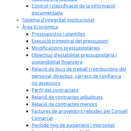
Control i classificació de la informació
documentada
Sistema d'integritat institucional
Àrea Econòmica
Pressupostos i plantilles
Execució trimestral del pressupost
Modificacions pressupostàries
Objectius d'estabilitat pressupostària i
sostenibilitat financera
Relació de llocs de treball i retribucions del
personal, directius, càrrecs de confiança
i/o assessors
Perfil del contractant
Relació de contractes adjudicats
Relació de contractes menors
Factures de proveïdors rebudes pel Consell
Comarcal
Període mig de pagament i morositat