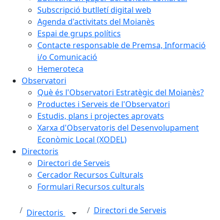
Subscripció butlletí digital web
Agenda d'activitats del Moianès
Espai de grups polítics
Contacte responsable de Premsa, Informació
i/o Comunicació
Hemeroteca
Observatori
Què és l'Observatori Estratègic del Moianès?
Productes i Serveis de l'Observatori
Estudis, plans i projectes aprovats
Xarxa d'Observatoris del Desenvolupament
Econòmic Local (XODEL)
Directoris
Directori de Serveis
Cercador Recursos Culturals
Formulari Recursos culturals
Directori de Serveis
Directoris