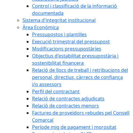
Control i classificació de la informació
documentada
Sistema d'integritat institucional
Àrea Econòmica
Pressupostos i plantilles
Execució trimestral del pressupost
Modificacions pressupostàries
Objectius d'estabilitat pressupostària i
sostenibilitat financera
Relació de llocs de treball i retribucions del
personal, directius, càrrecs de confiança
i/o assessors
Perfil del contractant
Relació de contractes adjudicats
Relació de contractes menors
Factures de proveïdors rebudes pel Consell
Comarcal
Període mig de pagament i morositat