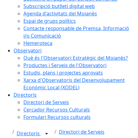
Subscripció butlletí digital web
Agenda d'activitats del Moianès
Espai de grups polítics
Contacte responsable de Premsa, Informació
i/o Comunicació
Hemeroteca
Observatori
Què és l'Observatori Estratègic del Moianès?
Productes i Serveis de l'Observatori
Estudis, plans i projectes aprovats
Xarxa d'Observatoris del Desenvolupament
Econòmic Local (XODEL)
Directoris
Directori de Serveis
Cercador Recursos Culturals
Formulari Recursos culturals
Directori de Serveis
Directoris