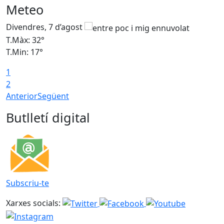
Meteo
Divendres, 7 d’agost
D
T.Màx: 32°
T
T.Min: 17°
T
1
T
2
Anterior
Següent
Butlletí digital
Subscriu-te
Xarxes socials: