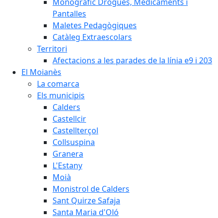
Monogràfic Drogues, Medicaments i
Pantalles
Maletes Pedagògiques
Catàleg Extraescolars
Territori
Afectacions a les parades de la línia e9 i 203
El Moianès
La comarca
Els municipis
Calders
Castellcir
Castellterçol
Collsuspina
Granera
L'Estany
Moià
Monistrol de Calders
Sant Quirze Safaja
Santa Maria d'Oló