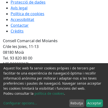
Protecció de dades
Avís legal
Política de cookies
Accessibilitat
Contactar
Crèdits
Consell Comarcal del Moianès
C/de les Joies, 11-13
08180 Moià
Tel. 93 820 80 00
NIF P0800317J
Aquest lloc web fa servir cookies pròpies i de tercers per
facilitar-te una experiència de navegació òptima i recollir
Amb la col·laboració de:
informació anònima per millorar i adaptar-nos a les teves
preferències i pautes de navegació. Navegar sense acceptar
les cookies limitarà la visibilitat i funcions del web.
Podeu consultar la
política de cookies
.
Configurar opcions
...
Rebutja
Acceptar