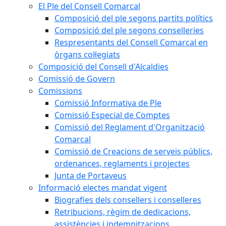
El Ple del Consell Comarcal
Composició del ple segons partits polítics
Composició del ple segons conselleries
Respresentants del Consell Comarcal en
òrgans col·legiats
Composició del Consell d'Alcaldies
Comissió de Govern
Comissions
Comissió Informativa de Ple
Comissió Especial de Comptes
Comissió del Reglament d'Organització
Comarcal
Comissió de Creacions de serveis públics,
ordenances, reglaments i projectes
Junta de Portaveus
Informació electes mandat vigent
Biografies dels consellers i conselleres
Retribucions, règim de dedicacions,
assistències i indemnitzacions