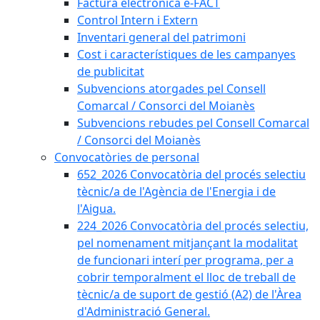
Factura electrònica e-FACT
Control Intern i Extern
Inventari general del patrimoni
Cost i característiques de les campanyes
de publicitat
Subvencions atorgades pel Consell
Comarcal / Consorci del Moianès
Subvencions rebudes pel Consell Comarcal
/ Consorci del Moianès
Convocatòries de personal
652_2026 Convocatòria del procés selectiu
tècnic/a de l'Agència de l'Energia i de
l'Aigua.
224_2026 Convocatòria del procés selectiu,
pel nomenament mitjançant la modalitat
de funcionari interí per programa, per a
cobrir temporalment el lloc de treball de
tècnic/a de suport de gestió (A2) de l'Àrea
d'Administració General.