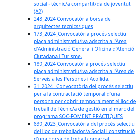
social - tècnic/a compartit/da de joventut
(A2)
248_2024 Convocatòria borsa de
arquitectes tècnics/iques
173_2024_Convocatòria procés selectiu
plaça administratiu/iva adscrita a l'Àrea
d'Administració General i Oficina d'Atenció
Ciutadana i Turisme.
180_2024 Convocatòria procés selectiu
plaça administratiu/iva adscrita a l'Àrea de
Serveis a les Persones i Acollida.
31_2024_ Convocatòria del procés selectiu
per a la contractació temporal d'una
persona per cobrir temporalment el lloc de
treball de Tècnic/a de gestió en el marc del
programa SOC-FOMENT PRÀCTIQUES
830_2023_Convocatòria del procés selectiu
del lloc de treballador/a Social i constitució
d'una borsa de treball comarcal.