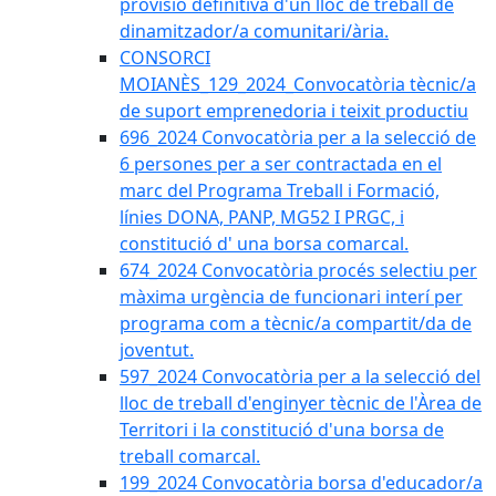
provisió definitiva d'un lloc de treball de
dinamitzador/a comunitari/ària.
CONSORCI
MOIANÈS_129_2024_Convocatòria tècnic/a
de suport emprenedoria i teixit productiu
696_2024 Convocatòria per a la selecció de
6 persones per a ser contractada en el
marc del Programa Treball i Formació,
línies DONA, PANP, MG52 I PRGC, i
constitució d' una borsa comarcal.
674_2024 Convocatòria procés selectiu per
màxima urgència de funcionari interí per
programa com a tècnic/a compartit/da de
joventut.
597_2024 Convocatòria per a la selecció del
lloc de treball d'enginyer tècnic de l'Àrea de
Territori i la constitució d'una borsa de
treball comarcal.
199_2024 Convocatòria borsa d'educador/a