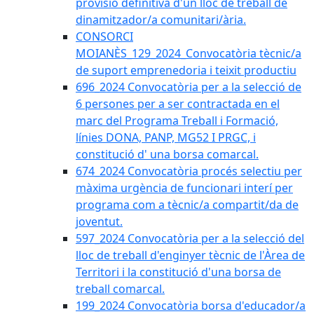
provisió definitiva d'un lloc de treball de
dinamitzador/a comunitari/ària.
CONSORCI
MOIANÈS_129_2024_Convocatòria tècnic/a
de suport emprenedoria i teixit productiu
696_2024 Convocatòria per a la selecció de
6 persones per a ser contractada en el
marc del Programa Treball i Formació,
línies DONA, PANP, MG52 I PRGC, i
constitució d' una borsa comarcal.
674_2024 Convocatòria procés selectiu per
màxima urgència de funcionari interí per
programa com a tècnic/a compartit/da de
joventut.
597_2024 Convocatòria per a la selecció del
lloc de treball d'enginyer tècnic de l'Àrea de
Territori i la constitució d'una borsa de
treball comarcal.
199_2024 Convocatòria borsa d'educador/a