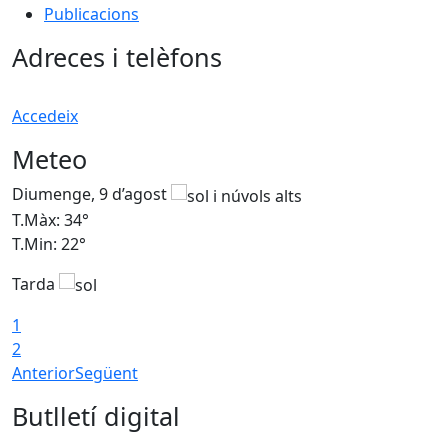
Publicacions
Adreces i telèfons
Accedeix
Meteo
Diumenge, 9 d’agost
D
T.Màx: 34°
T
T.Min: 22°
T
Tarda
T
1
2
Anterior
Següent
Butlletí digital