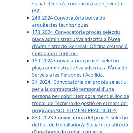
social - tècnic/a compartit/da de joventut
(A2)
248_2024 Convocatòria borsa de
arquitectes tècnics/iques
173_2024_Convocatòria procés selectiu
plaça administratiu/iva adscrita a l'Àrea
d'Administració General i Oficina d'Atenció
Ciutadana i Turisme.
180_2024 Convocatòria procés selectiu
plaça administratiu/iva adscrita a l'Àrea de
Serveis a les Persones i Acollida.
31_2024_ Convocatòria del procés selectiu
per a la contractació temporal d'una
persona per cobrir temporalment el lloc de
treball de Tècnic/a de gestió en el marc del
programa SOC-FOMENT PRÀCTIQUES
830_2023_Convocatòria del procés selectiu
del lloc de treballador/a Social i constitució
d'una borsa de treball comarcal.