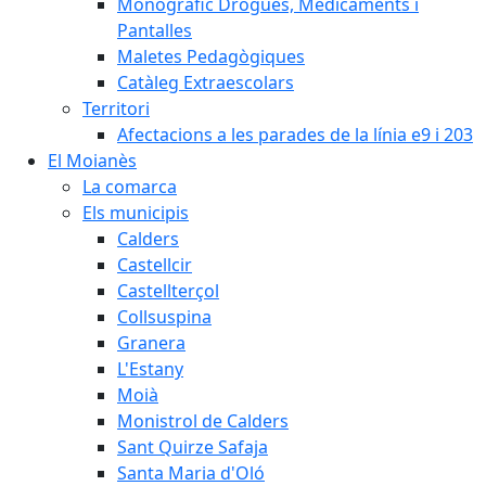
Monogràfic Drogues, Medicaments i
Pantalles
Maletes Pedagògiques
Catàleg Extraescolars
Territori
Afectacions a les parades de la línia e9 i 203
El Moianès
La comarca
Els municipis
Calders
Castellcir
Castellterçol
Collsuspina
Granera
L'Estany
Moià
Monistrol de Calders
Sant Quirze Safaja
Santa Maria d'Oló