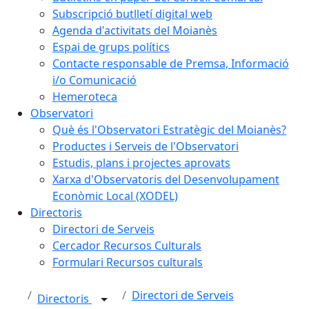
Subscripció butlletí digital web
Agenda d'activitats del Moianès
Espai de grups polítics
Contacte responsable de Premsa, Informació
i/o Comunicació
Hemeroteca
Observatori
Què és l'Observatori Estratègic del Moianès?
Productes i Serveis de l'Observatori
Estudis, plans i projectes aprovats
Xarxa d'Observatoris del Desenvolupament
Econòmic Local (XODEL)
Directoris
Directori de Serveis
Cercador Recursos Culturals
Formulari Recursos culturals
Directori de Serveis
Directoris