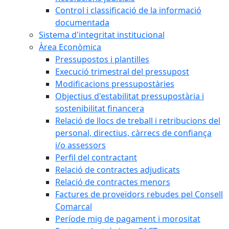
Control i classificació de la informació
documentada
Sistema d'integritat institucional
Àrea Econòmica
Pressupostos i plantilles
Execució trimestral del pressupost
Modificacions pressupostàries
Objectius d'estabilitat pressupostària i
sostenibilitat financera
Relació de llocs de treball i retribucions del
personal, directius, càrrecs de confiança
i/o assessors
Perfil del contractant
Relació de contractes adjudicats
Relació de contractes menors
Factures de proveïdors rebudes pel Consell
Comarcal
Període mig de pagament i morositat