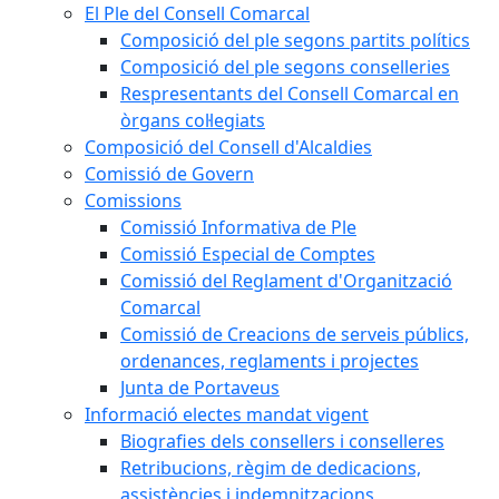
El Ple del Consell Comarcal
Composició del ple segons partits polítics
Composició del ple segons conselleries
Respresentants del Consell Comarcal en
òrgans col·legiats
Composició del Consell d'Alcaldies
Comissió de Govern
Comissions
Comissió Informativa de Ple
Comissió Especial de Comptes
Comissió del Reglament d'Organització
Comarcal
Comissió de Creacions de serveis públics,
ordenances, reglaments i projectes
Junta de Portaveus
Informació electes mandat vigent
Biografies dels consellers i conselleres
Retribucions, règim de dedicacions,
assistències i indemnitzacions