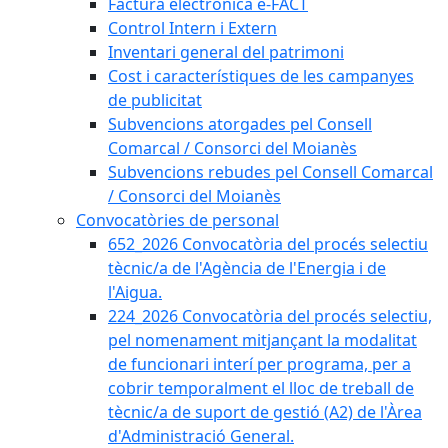
Factura electrònica e-FACT
Control Intern i Extern
Inventari general del patrimoni
Cost i característiques de les campanyes
de publicitat
Subvencions atorgades pel Consell
Comarcal / Consorci del Moianès
Subvencions rebudes pel Consell Comarcal
/ Consorci del Moianès
Convocatòries de personal
652_2026 Convocatòria del procés selectiu
tècnic/a de l'Agència de l'Energia i de
l'Aigua.
224_2026 Convocatòria del procés selectiu,
pel nomenament mitjançant la modalitat
de funcionari interí per programa, per a
cobrir temporalment el lloc de treball de
tècnic/a de suport de gestió (A2) de l'Àrea
d'Administració General.