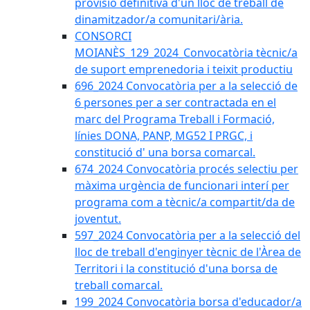
provisió definitiva d'un lloc de treball de
dinamitzador/a comunitari/ària.
CONSORCI
MOIANÈS_129_2024_Convocatòria tècnic/a
de suport emprenedoria i teixit productiu
696_2024 Convocatòria per a la selecció de
6 persones per a ser contractada en el
marc del Programa Treball i Formació,
línies DONA, PANP, MG52 I PRGC, i
constitució d' una borsa comarcal.
674_2024 Convocatòria procés selectiu per
màxima urgència de funcionari interí per
programa com a tècnic/a compartit/da de
joventut.
597_2024 Convocatòria per a la selecció del
lloc de treball d'enginyer tècnic de l'Àrea de
Territori i la constitució d'una borsa de
treball comarcal.
199_2024 Convocatòria borsa d'educador/a