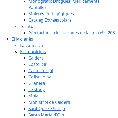
Monogràfic Drogues, Medicaments i
Pantalles
Maletes Pedagògiques
Catàleg Extraescolars
Territori
Afectacions a les parades de la línia e9 i 203
El Moianès
La comarca
Els municipis
Calders
Castellcir
Castellterçol
Collsuspina
Granera
L'Estany
Moià
Monistrol de Calders
Sant Quirze Safaja
Santa Maria d'Oló