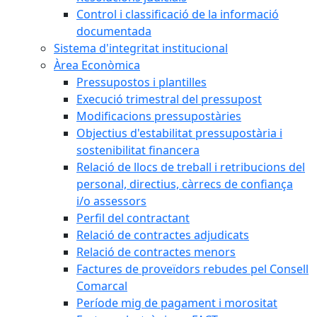
Control i classificació de la informació
documentada
Sistema d'integritat institucional
Àrea Econòmica
Pressupostos i plantilles
Execució trimestral del pressupost
Modificacions pressupostàries
Objectius d'estabilitat pressupostària i
sostenibilitat financera
Relació de llocs de treball i retribucions del
personal, directius, càrrecs de confiança
i/o assessors
Perfil del contractant
Relació de contractes adjudicats
Relació de contractes menors
Factures de proveïdors rebudes pel Consell
Comarcal
Període mig de pagament i morositat