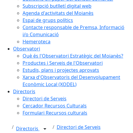
Subscripció butlletí digital web
Agenda d'activitats del Moianès
Espai de grups polítics
Contacte responsable de Premsa, Informació
i/o Comunicació
Hemeroteca
Observatori
Què és l'Observatori Estratègic del Moianès?
Productes i Serveis de l'Observatori
Estudis, plans i projectes aprovats
Xarxa d'Observatoris del Desenvolupament
Econòmic Local (XODEL)
Directoris
Directori de Serveis
Cercador Recursos Culturals
Formulari Recursos culturals
Directori de Serveis
Directoris