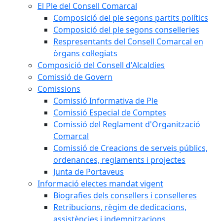
El Ple del Consell Comarcal
Composició del ple segons partits polítics
Composició del ple segons conselleries
Respresentants del Consell Comarcal en
òrgans col·legiats
Composició del Consell d'Alcaldies
Comissió de Govern
Comissions
Comissió Informativa de Ple
Comissió Especial de Comptes
Comissió del Reglament d'Organització
Comarcal
Comissió de Creacions de serveis públics,
ordenances, reglaments i projectes
Junta de Portaveus
Informació electes mandat vigent
Biografies dels consellers i conselleres
Retribucions, règim de dedicacions,
assistències i indemnitzacions