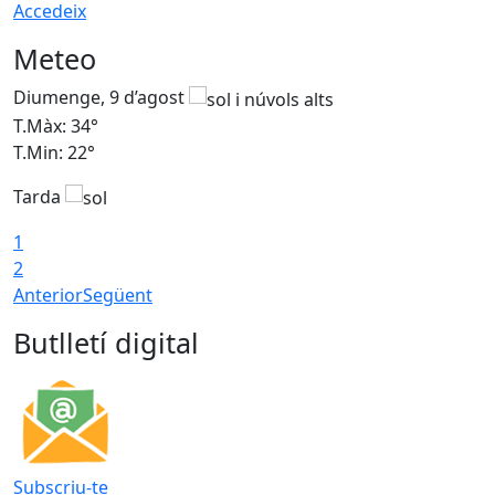
Accedeix
Meteo
Diumenge, 9 d’agost
D
T.Màx: 34°
T
T.Min: 22°
T
Tarda
T
1
2
Anterior
Següent
Butlletí digital
Subscriu-te