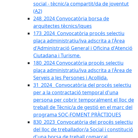
social - tècnic/a compartit/da de joventut
(A2)
248_2024 Convocatòria borsa de
arquitectes tècnics/iques
173_2024_Convocatòria procés selectiu
plaça administratiu/iva adscrita a l'Àrea
d'Administració General i Oficina d'Atenció
Ciutadana i Turisme.
180_2024 Convocatòria procés selectiu
plaça administratiu/iva adscrita a l'Àrea de
Serveis a les Persones i Acollida.
31_2024_ Convocatòria del procés selectiu
per a la contractació temporal d'una
persona per cobrir temporalment el lloc de
treball de Tècnic/a de gestió en el marc del
programa SOC-FOMENT PRÀCTIQUES
830_2023_Convocatòria del procés selectiu
del lloc de treballador/a Social i constitució
d'una borsa de treball comarcal.