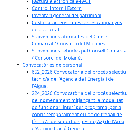
Factura electrònica e-FACT
Control Intern i Extern
Inventari general del patrimoni
Cost i característiques de les campanyes
de publicitat
Subvencions atorgades pel Consell
Comarcal / Consorci del Moianès
Subvencions rebudes pel Consell Comarcal
/ Consorci del Moianès
Convocatòries de personal
652_2026 Convocatòria del procés selectiu
tècnic/a de l'Agència de l'Energia i de
l'Aigua.
224_2026 Convocatòria del procés selectiu,
pel nomenament mitjançant la modalitat
de funcionari interí per programa, per a
cobrir temporalment el lloc de treball de
tècnic/a de suport de gestió (A2) de l'Àrea
d'Administració General.