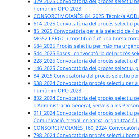
329_2025 Convocatòria del procés selectiu per 
homònim OPO 2023.
CONSORCI MOIANÈS_84_2025_Tècnic/a AODL d
614_2025 Convocatòria del procès selectiu pe
85_2025 Convocatòria per a la selecció de 4 
MG52 I PRGC, i constitució d' una borsa coma
584_2025 Procés selectiu per màxima urgènci
544_2025 Bases i convocatòria del procés sel
228_2025 Convocatòria del procés selectiu d'
146_2025 Convocatòria del procés selectiu, pe
84_2025 Convocatòria del procés selectiu per 
938_2024 Convocatòria procés selectiu per a la
homònim OPO 2023.
892_2024 Convocatòria del procés selectiu per
d'Administració General, Serveis a les Persone
911_2024 Convocatòria del procés selectiu per
Comunicació, treball en xarxa, organització i
CONSORCI MOIANÈS_160_2024_Convocatòria tèc
798_2024 Convocatòria procés selectiu borsa 