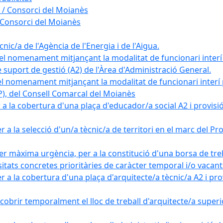
 / Consorci del Moianès
 Consorci del Moianès
ic/a de l'Agència de l'Energia i de l'Aigua.
el nomenament mitjançant la modalitat de funcionari interí
e suport de gestió (A2) de l'Àrea d'Administració General.
el nomenament mitjançant la modalitat de funcionari interí
AP), del Consell Comarcal del Moianès
 la cobertura d'una plaça d'educador/a social A2 i provisió d
 a la selecció d'un/a tècnic/a de territori en el marc del 
er màxima urgència, per a la constitució d'una borsa de tre
sitats concretes prioritàries de caràcter temporal i/o vacant
a la cobertura d'una plaça d'arquitecte/a tècnic/a A2 i provi
obrir temporalment el lloc de treball d'arquitecte/a superio