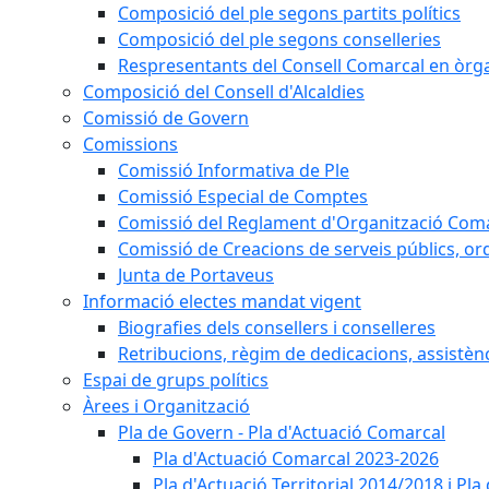
Composició del ple segons partits polítics
Composició del ple segons conselleries
Respresentants del Consell Comarcal en òrgan
Composició del Consell d'Alcaldies
Comissió de Govern
Comissions
Comissió Informativa de Ple
Comissió Especial de Comptes
Comissió del Reglament d'Organització Com
Comissió de Creacions de serveis públics, or
Junta de Portaveus
Informació electes mandat vigent
Biografies dels consellers i conselleres
Retribucions, règim de dedicacions, assistèn
Espai de grups polítics
Àrees i Organització
Pla de Govern - Pla d'Actuació Comarcal
Pla d'Actuació Comarcal 2023-2026
Pla d'Actuació Territorial 2014/2018 i P