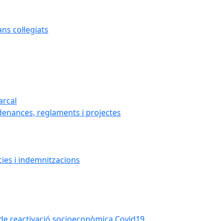
s col·legiats
arcal
denances, reglaments i projectes
cies i indemnitzacions
la de reactivació socioeconòmica Covid19