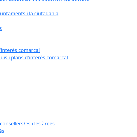
untaments i la ciutadania
s
'interès comarcal
udis i plans d'interès comarcal
consellers/es i les àrees
ès