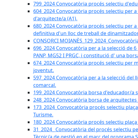
799_2024 Convocatòria procés selectiu d'educ
604_2024 Convocatòria procés selectiu per a la
d'arquitecte/a (A1).
680_2024 Convocatòria procés selectiu per a l
definitiva d'un lloc de treball de dinamitzado
CONSORCI MOIANÈS_129_2024_Convocatòria tè
696_2024 Convocatòria per a la selecció de 6
PANP, MG52 I PRGC, i constitució d' una bors
674_2024 Convocatòria procés selectiu per m
joventut.
597_2024 Convocatòria per a la selecció del llo
comarcal.
199_2024 Convocatòria borsa d'educador/a soc
248_2024 Convocatòria borsa de arquitectes 
173_2024_Convocatòria procés selectiu plaça a
Turisme.
180_2024 Convocatòria procés selectiu plaça ad
31_2024_ Convocatòria del procés selectiu pe
Tècnic/a de gestió en el marc del progra