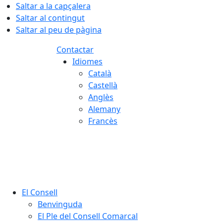
Saltar a la capçalera
Saltar al contingut
Saltar al peu de pàgina
Contactar
Idiomes
Català
Castellà
Anglès
Alemany
Francès
07.08.2026 | 11:53
El Consell
Benvinguda
El Ple del Consell Comarcal