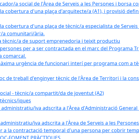
ador/a social de l'Àrea de Serveis a les Persones i borsa c
 cobertura d'una plaça d'arquitecte/a (A1), i provisió definit
a cobertura d'una plaça de tècnic/a especialista de Serveis 
r/a comunitari/ària.
cnic/a de suport emprenedoria i teixit productiu
 persones per a ser contractada en el marc del Programa Tre
a comarcal.
àxima urgència de funcionari interí per programa com a tè
c de treball d'enginyer tècnic de l'Àrea de Territori i la con
ial - tècnic/a compartit/da de joventut (A2)
tècnics/iques
dministratiu/iva adscrita a l'Àrea d'Administració General i
ministratiu/iva adscrita a l'Àrea de Serveis a les Persones 
r a la contractació temporal d'una persona per cobrir tempo
ma SOC-FOMENT PRÀCTIQUES