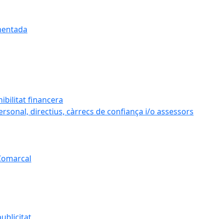
umentada
ibilitat financera
personal, directius, càrrecs de confiança i/o assessors
 Comarcal
ublicitat