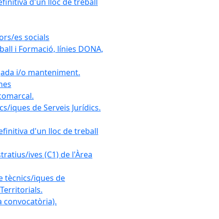
initiva d'un lloc de treball
ors/es socials
all i Formació, línies DONA,
gada i/o manteniment.
ones
 comarcal.
s/iques de Serveis Jurídics.
initiva d'un lloc de treball
ratius/ives (C1) de l'Àrea
e tècnics/iques de
erritorials.
 convocatòria).