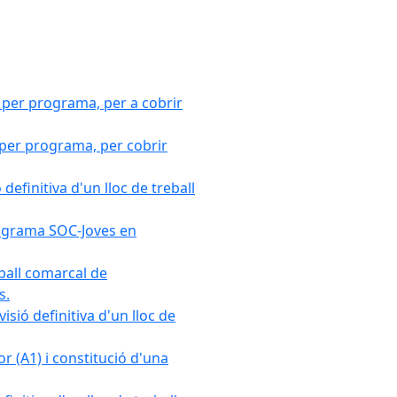
 per programa, per a cobrir
 per programa, per cobrir
efinitiva d'un lloc de treball
Programa SOC-Joves en
ball comarcal de
s.
sió definitiva d'un lloc de
r (A1) i constitució d'una