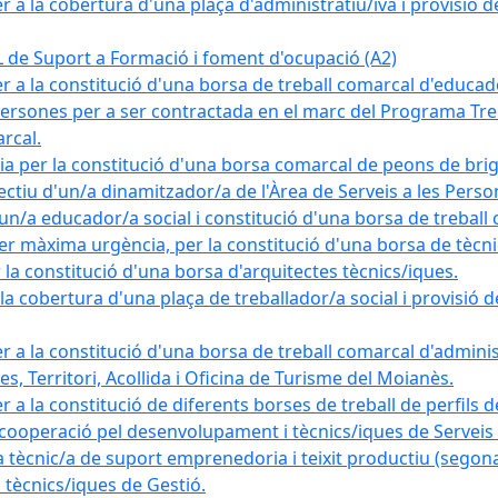
a la cobertura d'una plaça d'administratiu/iva i provisió def
e Suport a Formació i foment d'ocupació (A2)
r a la constitució d'una borsa de treball comarcal d'educad
persones per a ser contractada en el marc del Programa Treb
rcal.
a per la constitució d'una borsa comarcal de peons de bri
ectiu d'un/a dinamitzador/a de l'Àrea de Serveis a les Pers
un/a educador/a social i constitució d'una borsa de treball
r màxima urgència, per la constitució d'una borsa de tècnic
la constitució d'una borsa d'arquitectes tècnics/iques.
 cobertura d'una plaça de treballador/a social i provisió def
 a la constitució d'una borsa de treball comarcal d'administ
s, Territori, Acollida i Oficina de Turisme del Moianès.
 a la constitució de diferents borses de treball de perfils d
 cooperació pel desenvolupament i tècnics/iques de Serveis T
nic/a de suport emprenedoria i teixit productiu (segona
tècnics/iques de Gestió.