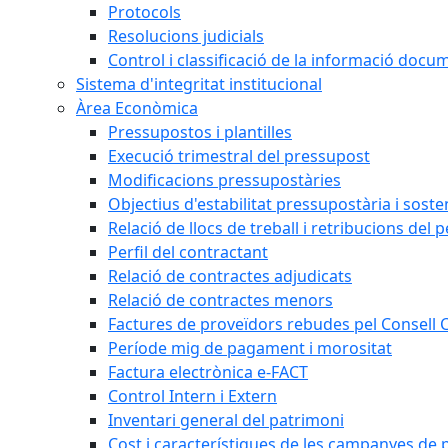
Protocols
Resolucions judicials
Control i classificació de la informació doc
Sistema d'integritat institucional
Àrea Econòmica
Pressupostos i plantilles
Execució trimestral del pressupost
Modificacions pressupostàries
Objectius d'estabilitat pressupostària i sosten
Relació de llocs de treball i retribucions del 
Perfil del contractant
Relació de contractes adjudicats
Relació de contractes menors
Factures de proveïdors rebudes pel Consell
Període mig de pagament i morositat
Factura electrònica e-FACT
Control Intern i Extern
Inventari general del patrimoni
Cost i característiques de les campanyes de p