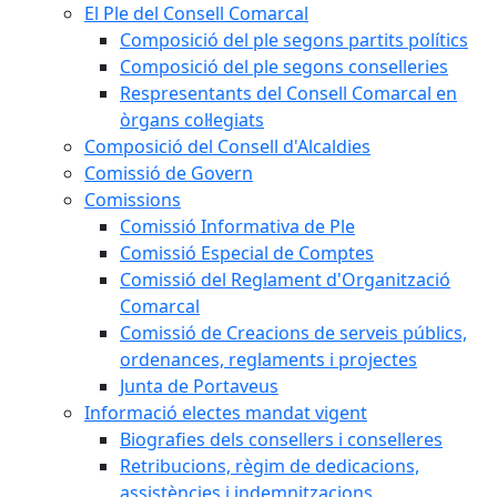
El Ple del Consell Comarcal
Composició del ple segons partits polítics
Composició del ple segons conselleries
Respresentants del Consell Comarcal en
òrgans col·legiats
Composició del Consell d'Alcaldies
Comissió de Govern
Comissions
Comissió Informativa de Ple
Comissió Especial de Comptes
Comissió del Reglament d'Organització
Comarcal
Comissió de Creacions de serveis públics,
ordenances, reglaments i projectes
Junta de Portaveus
Informació electes mandat vigent
Biografies dels consellers i conselleres
Retribucions, règim de dedicacions,
assistències i indemnitzacions