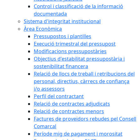
Control i classificació de la informació
documentada
Sistema d'integritat institucional
Àrea Econòmica
Pressupostos i plantilles
Execució trimestral del pressupost
Modificacions pressupostàries
Objectius d'estabilitat pressupostària i
sostenibilitat financera
Relació de llocs de treball i retribucions del
personal, directius, càrrecs de confiança
i/o assessors
Perfil del contractant
Relació de contractes adjudicats
Relació de contractes menors
Factures de proveïdors rebudes pel Consell
Comarcal
Període mig de pagament i morositat