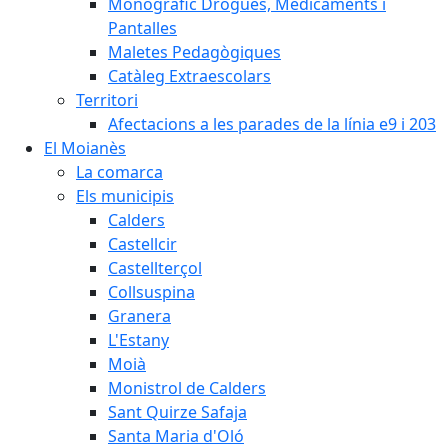
Monogràfic Drogues, Medicaments i
Pantalles
Maletes Pedagògiques
Catàleg Extraescolars
Territori
Afectacions a les parades de la línia e9 i 203
El Moianès
La comarca
Els municipis
Calders
Castellcir
Castellterçol
Collsuspina
Granera
L'Estany
Moià
Monistrol de Calders
Sant Quirze Safaja
Santa Maria d'Oló