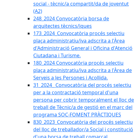
social - tècnic/a compartit/da de joventut
(A2)
248_2024 Convocatòria borsa de
arquitectes tècnics/iques
173_2024_Convocatòria procés selectiu
plaça administratiu/iva adscrita a l'Àrea
d'Administració General i Oficina d'Atenció
Ciutadana i Turisme.
180_2024 Convocatòria procés selectiu
plaça administratiu/iva adscrita a l'Àrea de
Serveis a les Persones i Acollida.
31_2024_ Convocatòria del procés selectiu
per a la contractació temporal d'una
persona per cobrir temporalment el lloc de
treball de Tècnic/a de gestió en el marc del
programa SOC-FOMENT PRÀCTIQUES
830_2023_Convocatòria del procés selectiu
del lloc de treballador/a Social i constitució
d'una borsa de treball comarcal.