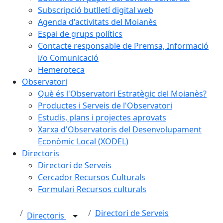
Subscripció butlletí digital web
Agenda d'activitats del Moianès
Espai de grups polítics
Contacte responsable de Premsa, Informació
i/o Comunicació
Hemeroteca
Observatori
Què és l'Observatori Estratègic del Moianès?
Productes i Serveis de l'Observatori
Estudis, plans i projectes aprovats
Xarxa d'Observatoris del Desenvolupament
Econòmic Local (XODEL)
Directoris
Directori de Serveis
Cercador Recursos Culturals
Formulari Recursos culturals
Directori de Serveis
Directoris