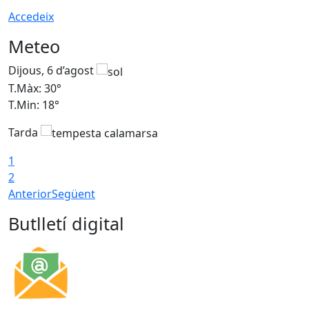
Accedeix
Meteo
Dijous, 6 d’agost
D
T.Màx: 30°
T
T.Min: 18°
T
Tarda
T
1
2
Anterior
Següent
Butlletí digital