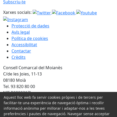
Subscriu-te
Xarxes socials:
Protecció de dades
Avís legal
Política de cookies
Accessibilitat
Contactar
Crèdits
Consell Comarcal del Moianès
C/de les Joies, 11-13
08180 Moià
Tel. 93 820 80 00
NIF P0800317J
Aquest lloc web fa servir cookies pròpies i de tercers per
facilitar-te una experiència de navegació òptima i recollir
Amb la col·laboració de:
informació anònima per millorar i adaptar-nos a les teves
preferències i pautes de navegació. Navegar sense acceptar