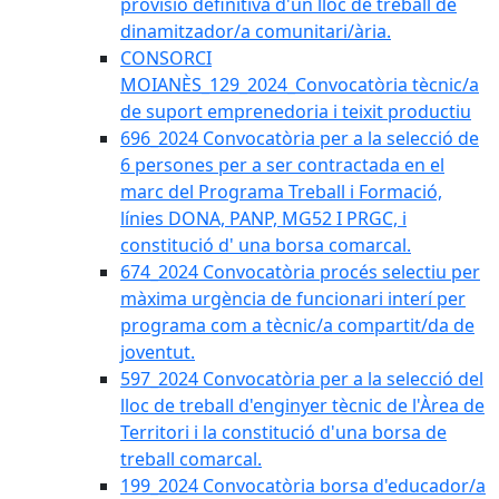
provisió definitiva d'un lloc de treball de
dinamitzador/a comunitari/ària.
CONSORCI
MOIANÈS_129_2024_Convocatòria tècnic/a
de suport emprenedoria i teixit productiu
696_2024 Convocatòria per a la selecció de
6 persones per a ser contractada en el
marc del Programa Treball i Formació,
línies DONA, PANP, MG52 I PRGC, i
constitució d' una borsa comarcal.
674_2024 Convocatòria procés selectiu per
màxima urgència de funcionari interí per
programa com a tècnic/a compartit/da de
joventut.
597_2024 Convocatòria per a la selecció del
lloc de treball d'enginyer tècnic de l'Àrea de
Territori i la constitució d'una borsa de
treball comarcal.
199_2024 Convocatòria borsa d'educador/a