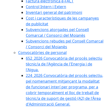
Factura electrònica e-FACT
Control Intern i Extern
Inventari general del patrimoni
Cost i característiques de les campanyes
de publicitat
Subvencions atorgades pel Consell
Comarcal / Consorci del Moianès
Subvencions rebudes pel Consell Comarcal
/ Consorci del Moianès
Convocatòries de personal
652_2026 Convocatòria del procés selectiu
tècnic/a de l'Agència de l'Energia i de
l'Aigua.
224_2026 Convocatòria del procés selectiu,
pel nomenament mitjançant la modalitat
de funcionari interí per programa, per a
cobrir temporalment el lloc de treball de
tècnic/a de suport de gestió (A2) de l'Àrea
d'Administració General.