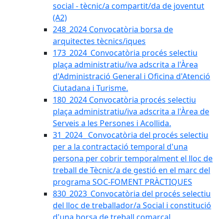
social - tècnic/a compartit/da de joventut
(A2)
248_2024 Convocatòria borsa de
arquitectes tècnics/iques
173_2024_Convocatòria procés selectiu
plaça administratiu/iva adscrita a l'Àrea
d'Administració General i Oficina d'Atenció
Ciutadana i Turisme.
180_2024 Convocatòria procés selectiu
plaça administratiu/iva adscrita a l'Àrea de
Serveis a les Persones i Acollida.
31_2024_ Convocatòria del procés selectiu
per a la contractació temporal d'una
persona per cobrir temporalment el lloc de
treball de Tècnic/a de gestió en el marc del
programa SOC-FOMENT PRÀCTIQUES
830_2023_Convocatòria del procés selectiu
del lloc de treballador/a Social i constitució
d'una borsa de treball comarcal.