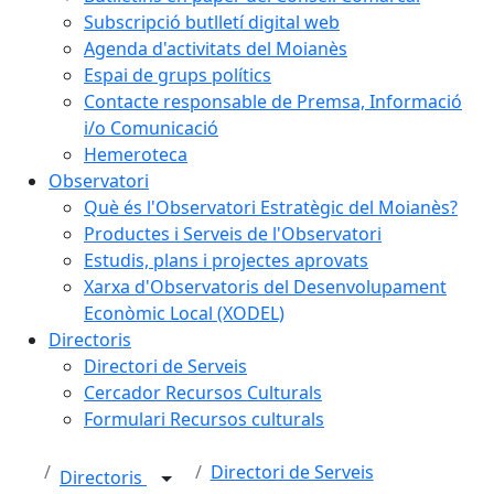
Subscripció butlletí digital web
Agenda d'activitats del Moianès
Espai de grups polítics
Contacte responsable de Premsa, Informació
i/o Comunicació
Hemeroteca
Observatori
Què és l'Observatori Estratègic del Moianès?
Productes i Serveis de l'Observatori
Estudis, plans i projectes aprovats
Xarxa d'Observatoris del Desenvolupament
Econòmic Local (XODEL)
Directoris
Directori de Serveis
Cercador Recursos Culturals
Formulari Recursos culturals
Directori de Serveis
Directoris