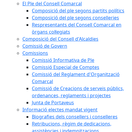
El Ple del Consell Comarcal
Composició del ple segons partits polítics
Composició del ple segons conselleries
Respresentants del Consell Comarcal en
òrgans col·legiats
Composició del Consell d'Alcaldies
Comissió de Govern
Comissions
Comissió Informativa de Ple
Comissió Especial de Comptes
Comissió del Reglament d'Organització
Comarcal
Comissió de Creacions de serveis públics,
ordenances, reglaments i projectes
Junta de Portaveus
Informació electes mandat vigent
Biografies dels consellers i conselleres
Retribucions, règim de dedicacions,
assistències i indemnitzacions