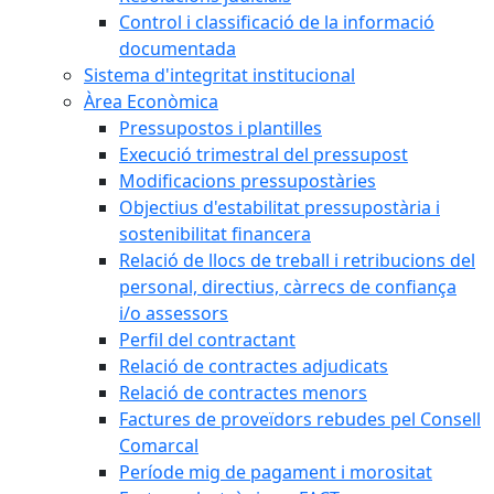
Control i classificació de la informació
documentada
Sistema d'integritat institucional
Àrea Econòmica
Pressupostos i plantilles
Execució trimestral del pressupost
Modificacions pressupostàries
Objectius d'estabilitat pressupostària i
sostenibilitat financera
Relació de llocs de treball i retribucions del
personal, directius, càrrecs de confiança
i/o assessors
Perfil del contractant
Relació de contractes adjudicats
Relació de contractes menors
Factures de proveïdors rebudes pel Consell
Comarcal
Període mig de pagament i morositat