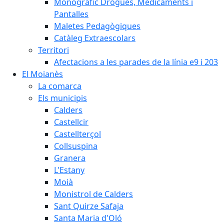
Monogràfic Drogues, Medicaments i
Pantalles
Maletes Pedagògiques
Catàleg Extraescolars
Territori
Afectacions a les parades de la línia e9 i 203
El Moianès
La comarca
Els municipis
Calders
Castellcir
Castellterçol
Collsuspina
Granera
L'Estany
Moià
Monistrol de Calders
Sant Quirze Safaja
Santa Maria d'Oló