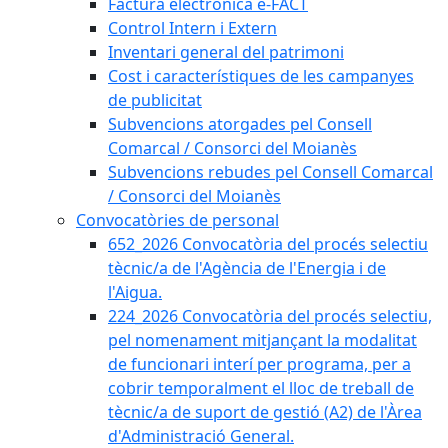
Factura electrònica e-FACT
Control Intern i Extern
Inventari general del patrimoni
Cost i característiques de les campanyes
de publicitat
Subvencions atorgades pel Consell
Comarcal / Consorci del Moianès
Subvencions rebudes pel Consell Comarcal
/ Consorci del Moianès
Convocatòries de personal
652_2026 Convocatòria del procés selectiu
tècnic/a de l'Agència de l'Energia i de
l'Aigua.
224_2026 Convocatòria del procés selectiu,
pel nomenament mitjançant la modalitat
de funcionari interí per programa, per a
cobrir temporalment el lloc de treball de
tècnic/a de suport de gestió (A2) de l'Àrea
d'Administració General.