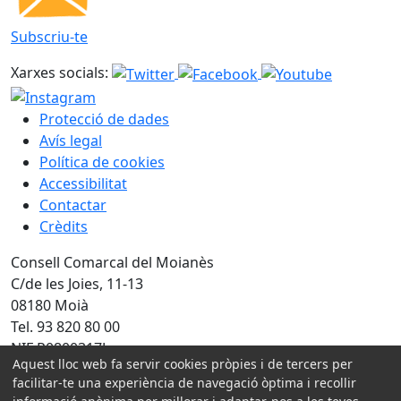
Subscriu-te
Xarxes socials:
Protecció de dades
Avís legal
Política de cookies
Accessibilitat
Contactar
Crèdits
Consell Comarcal del Moianès
C/de les Joies, 11-13
08180 Moià
Tel. 93 820 80 00
NIF P0800317J
Aquest lloc web fa servir cookies pròpies i de tercers per
facilitar-te una experiència de navegació òptima i recollir
Amb la col·laboració de: