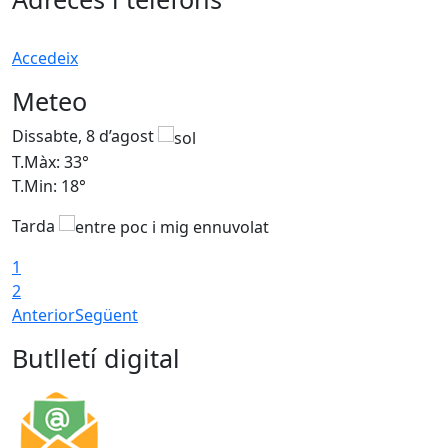
Accedeix
Meteo
Dissabte, 8 d’agost
D
T.Màx: 33°
T
T.Min: 18°
T
Tarda
1
2
Anterior
Següent
Butlletí digital