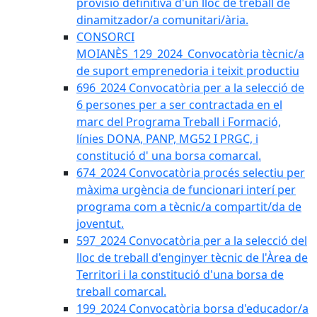
provisió definitiva d'un lloc de treball de
dinamitzador/a comunitari/ària.
CONSORCI
MOIANÈS_129_2024_Convocatòria tècnic/a
de suport emprenedoria i teixit productiu
696_2024 Convocatòria per a la selecció de
6 persones per a ser contractada en el
marc del Programa Treball i Formació,
línies DONA, PANP, MG52 I PRGC, i
constitució d' una borsa comarcal.
674_2024 Convocatòria procés selectiu per
màxima urgència de funcionari interí per
programa com a tècnic/a compartit/da de
joventut.
597_2024 Convocatòria per a la selecció del
lloc de treball d'enginyer tècnic de l'Àrea de
Territori i la constitució d'una borsa de
treball comarcal.
199_2024 Convocatòria borsa d'educador/a