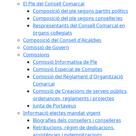
El Ple del Consell Comarcal
Composició del ple segons partits polítics
Composició del ple segons conselleries
Respresentants del Consell Comarcal en
òrgans col·legiats
Composició del Consell d'Alcaldies
Comissió de Govern
Comissions
Comissió Informativa de Ple
Comissió Especial de Comptes
Comissió del Reglament d'Organització
Comarcal
Comissió de Creacions de serveis públics,
ordenances, reglaments i projectes
Junta de Portaveus
Informació electes mandat vigent
Biografies dels consellers i conselleres
Retribucions, règim de dedicacions,
assistències i indemnitzacions