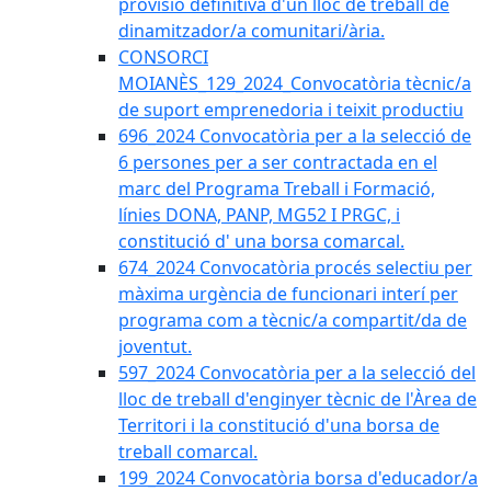
provisió definitiva d'un lloc de treball de
dinamitzador/a comunitari/ària.
CONSORCI
MOIANÈS_129_2024_Convocatòria tècnic/a
de suport emprenedoria i teixit productiu
696_2024 Convocatòria per a la selecció de
6 persones per a ser contractada en el
marc del Programa Treball i Formació,
línies DONA, PANP, MG52 I PRGC, i
constitució d' una borsa comarcal.
674_2024 Convocatòria procés selectiu per
màxima urgència de funcionari interí per
programa com a tècnic/a compartit/da de
joventut.
597_2024 Convocatòria per a la selecció del
lloc de treball d'enginyer tècnic de l'Àrea de
Territori i la constitució d'una borsa de
treball comarcal.
199_2024 Convocatòria borsa d'educador/a