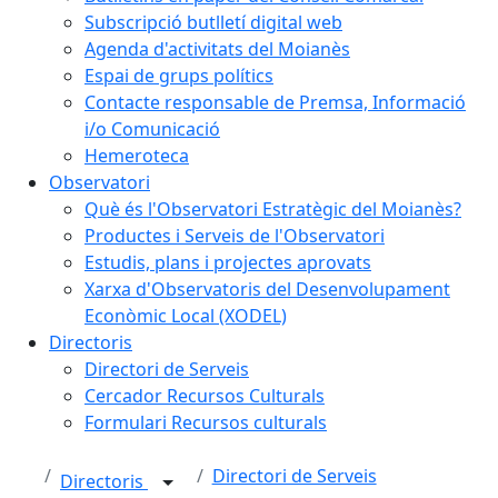
Subscripció butlletí digital web
Agenda d'activitats del Moianès
Espai de grups polítics
Contacte responsable de Premsa, Informació
i/o Comunicació
Hemeroteca
Observatori
Què és l'Observatori Estratègic del Moianès?
Productes i Serveis de l'Observatori
Estudis, plans i projectes aprovats
Xarxa d'Observatoris del Desenvolupament
Econòmic Local (XODEL)
Directoris
Directori de Serveis
Cercador Recursos Culturals
Formulari Recursos culturals
Directori de Serveis
Directoris