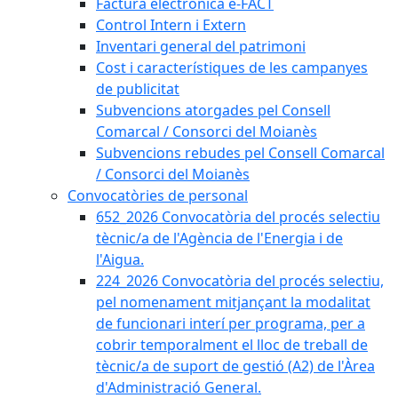
Factura electrònica e-FACT
Control Intern i Extern
Inventari general del patrimoni
Cost i característiques de les campanyes
de publicitat
Subvencions atorgades pel Consell
Comarcal / Consorci del Moianès
Subvencions rebudes pel Consell Comarcal
/ Consorci del Moianès
Convocatòries de personal
652_2026 Convocatòria del procés selectiu
tècnic/a de l'Agència de l'Energia i de
l'Aigua.
224_2026 Convocatòria del procés selectiu,
pel nomenament mitjançant la modalitat
de funcionari interí per programa, per a
cobrir temporalment el lloc de treball de
tècnic/a de suport de gestió (A2) de l'Àrea
d'Administració General.