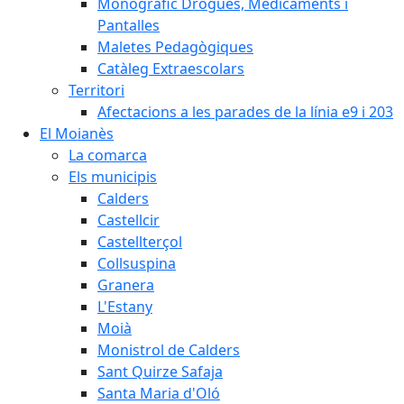
Monogràfic Drogues, Medicaments i
Pantalles
Maletes Pedagògiques
Catàleg Extraescolars
Territori
Afectacions a les parades de la línia e9 i 203
El Moianès
La comarca
Els municipis
Calders
Castellcir
Castellterçol
Collsuspina
Granera
L'Estany
Moià
Monistrol de Calders
Sant Quirze Safaja
Santa Maria d'Oló