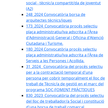
social - tècnic/a compartit/da de joventut
(A2)
248_2024 Convocatòria borsa de
arquitectes tècnics/iques
173_2024_Convocatòria procés selectiu
plaça administratiu/iva adscrita a l'Àrea
d'Administració General i Oficina d'Atenció
Ciutadana i Turisme.
180_2024 Convocatòria procés selectiu
plaça administratiu/iva adscrita a l'Àrea de
Serveis a les Persones i Acollida.
31_2024_ Convocatòria del procés selectiu
per a la contractació temporal d'una
persona per cobrir temporalment el lloc de
treball de Tècnic/a de gestió en el marc del
programa SOC-FOMENT PRÀCTIQUES
830_2023_Convocatòria del procés selectiu
del lloc de treballador/a Social i constitució
d'una borsa de treball comarcal.