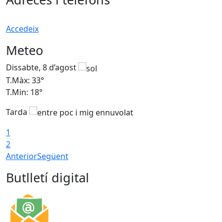
Accedeix
Meteo
Dissabte, 8 d’agost
D
T.Màx: 33°
T
T.Min: 18°
T
Tarda
1
2
Anterior
Següent
Butlletí digital