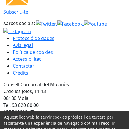
Subscriu-te
Xarxes socials:
Protecció de dades
Avís legal
Política de cookies
Accessibilitat
Contactar
Crèdits
Consell Comarcal del Moianès
C/de les Joies, 11-13
08180 Moià
Tel. 93 820 80 00
NIF P0800317J
Aquest lloc web fa servir cookies pròpies i de tercers per
facilitar-te una experiència de navegació òptima i recollir
Amb la col·laboració de: