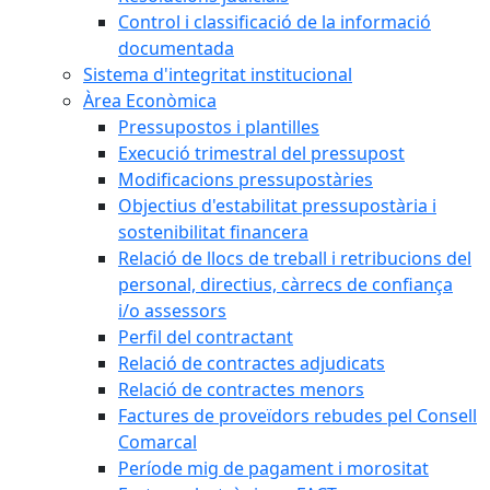
Control i classificació de la informació
documentada
Sistema d'integritat institucional
Àrea Econòmica
Pressupostos i plantilles
Execució trimestral del pressupost
Modificacions pressupostàries
Objectius d'estabilitat pressupostària i
sostenibilitat financera
Relació de llocs de treball i retribucions del
personal, directius, càrrecs de confiança
i/o assessors
Perfil del contractant
Relació de contractes adjudicats
Relació de contractes menors
Factures de proveïdors rebudes pel Consell
Comarcal
Període mig de pagament i morositat