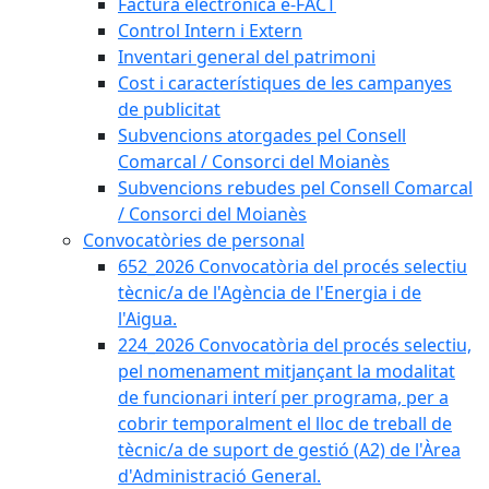
Factura electrònica e-FACT
Control Intern i Extern
Inventari general del patrimoni
Cost i característiques de les campanyes
de publicitat
Subvencions atorgades pel Consell
Comarcal / Consorci del Moianès
Subvencions rebudes pel Consell Comarcal
/ Consorci del Moianès
Convocatòries de personal
652_2026 Convocatòria del procés selectiu
tècnic/a de l'Agència de l'Energia i de
l'Aigua.
224_2026 Convocatòria del procés selectiu,
pel nomenament mitjançant la modalitat
de funcionari interí per programa, per a
cobrir temporalment el lloc de treball de
tècnic/a de suport de gestió (A2) de l'Àrea
d'Administració General.