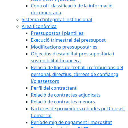
Control i classificació de la informació
documentada
Sistema d'integritat institucional
Àrea Econòmica
Pressupostos i plantilles
Execució trimestral del pressupost
Modificacions pressupostàries
Objectius d'estabilitat pressupostària i
sostenibilitat financera
Relació de llocs de treball i retribucions del
personal, directius, càrrecs de confiança
i/o assessors
Perfil del contractant
Relació de contractes adjudicats
Relació de contractes menors
Factures de proveïdors rebudes pel Consell
Comarcal
Període mig de pagament i morositat