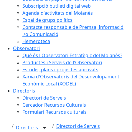
Subscripció butlletí digital web
Agenda d'activitats del Moianès
Espai de grups polítics
Contacte responsable de Premsa, Informació
i/o Comunicació
Hemeroteca
Observatori
Què és l'Observatori Estratègic del Moianès?
Productes i Serveis de l'Observatori
Estudis, plans i projectes aprovats
Xarxa d'Observatoris del Desenvolupament
Econòmic Local (XODEL)
Directoris
Directori de Serveis
Cercador Recursos Culturals
Formulari Recursos culturals
Directori de Serveis
Directoris