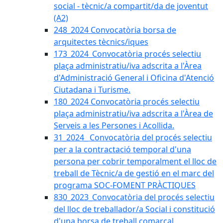
social - tècnic/a compartit/da de joventut
(A2)
248_2024 Convocatòria borsa de
arquitectes tècnics/iques
173_2024_Convocatòria procés selectiu
plaça administratiu/iva adscrita a l'Àrea
d'Administració General i Oficina d'Atenció
Ciutadana i Turisme.
180_2024 Convocatòria procés selectiu
plaça administratiu/iva adscrita a l'Àrea de
Serveis a les Persones i Acollida.
31_2024_ Convocatòria del procés selectiu
per a la contractació temporal d'una
persona per cobrir temporalment el lloc de
treball de Tècnic/a de gestió en el marc del
programa SOC-FOMENT PRÀCTIQUES
830_2023_Convocatòria del procés selectiu
del lloc de treballador/a Social i constitució
d'una borsa de treball comarcal.