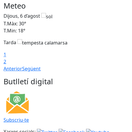
Meteo
Dijous, 6 d’agost
D
T.Màx: 30°
T
T.Min: 18°
T
Tarda
T
1
2
Anterior
Següent
Butlletí digital
Subscriu-te
Xarxes socials: