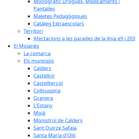
Monogràfic Drogues, Medicaments i
Pantalles
Maletes Pedagògiques
Catàleg Extraescolars
Territori
Afectacions a les parades de la línia e9 i 203
El Moianès
La comarca
Els municipis
Calders
Castellcir
Castellterçol
Collsuspina
Granera
L'Estany
Moià
Monistrol de Calders
Sant Quirze Safaja
Santa Maria d'Oló