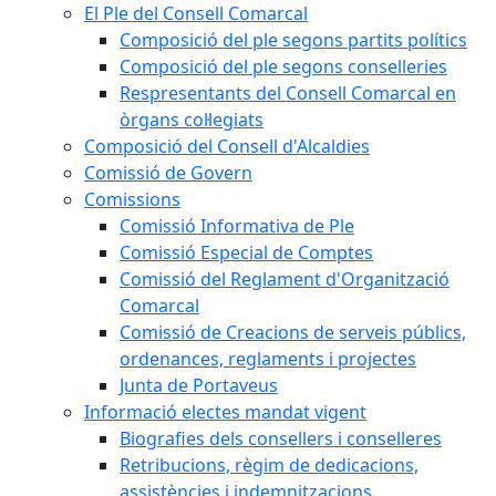
El Ple del Consell Comarcal
Composició del ple segons partits polítics
Composició del ple segons conselleries
Respresentants del Consell Comarcal en
òrgans col·legiats
Composició del Consell d'Alcaldies
Comissió de Govern
Comissions
Comissió Informativa de Ple
Comissió Especial de Comptes
Comissió del Reglament d'Organització
Comarcal
Comissió de Creacions de serveis públics,
ordenances, reglaments i projectes
Junta de Portaveus
Informació electes mandat vigent
Biografies dels consellers i conselleres
Retribucions, règim de dedicacions,
assistències i indemnitzacions