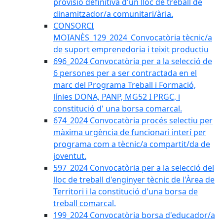
provisió definitiva d'un lloc de treball de
dinamitzador/a comunitari/ària.
CONSORCI
MOIANÈS_129_2024_Convocatòria tècnic/a
de suport emprenedoria i teixit productiu
696_2024 Convocatòria per a la selecció de
6 persones per a ser contractada en el
marc del Programa Treball i Formació,
línies DONA, PANP, MG52 I PRGC, i
constitució d' una borsa comarcal.
674_2024 Convocatòria procés selectiu per
màxima urgència de funcionari interí per
programa com a tècnic/a compartit/da de
joventut.
597_2024 Convocatòria per a la selecció del
lloc de treball d'enginyer tècnic de l'Àrea de
Territori i la constitució d'una borsa de
treball comarcal.
199_2024 Convocatòria borsa d'educador/a