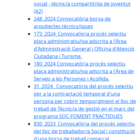
social - tècnic/a compartit/da de joventut
(A2)
248_2024 Convocatòria borsa de
arquitectes tècnics/iques
173_2024_Convocatòria procés selectiu
plaça administratiu/iva adscrita a l'Àrea
d'Administració General i Oficina d'Atenció
Ciutadana i Turisme.
180_2024 Convocatòria procés selectiu
plaça administratiu/iva adscrita a l'Àrea de
Serveis a les Persones i Acollida.
31_2024_ Convocatòria del procés selectiu
per a la contractació temporal d'una
persona per cobrir temporalment el lloc de
treball de Tècnic/a de gestió en el marc del
programa SOC-FOMENT PRÀCTIQUES
830_2023_Convocatòria del procés selectiu
del lloc de treballador/a Social i constitució
d'una borsa de treball comarcal.