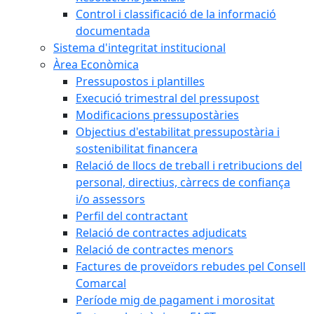
Control i classificació de la informació
documentada
Sistema d'integritat institucional
Àrea Econòmica
Pressupostos i plantilles
Execució trimestral del pressupost
Modificacions pressupostàries
Objectius d'estabilitat pressupostària i
sostenibilitat financera
Relació de llocs de treball i retribucions del
personal, directius, càrrecs de confiança
i/o assessors
Perfil del contractant
Relació de contractes adjudicats
Relació de contractes menors
Factures de proveïdors rebudes pel Consell
Comarcal
Període mig de pagament i morositat