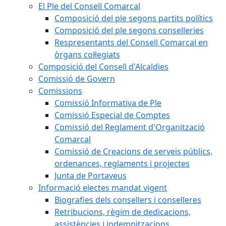
El Ple del Consell Comarcal
Composició del ple segons partits polítics
Composició del ple segons conselleries
Respresentants del Consell Comarcal en
òrgans col·legiats
Composició del Consell d'Alcaldies
Comissió de Govern
Comissions
Comissió Informativa de Ple
Comissió Especial de Comptes
Comissió del Reglament d'Organització
Comarcal
Comissió de Creacions de serveis públics,
ordenances, reglaments i projectes
Junta de Portaveus
Informació electes mandat vigent
Biografies dels consellers i conselleres
Retribucions, règim de dedicacions,
assistències i indemnitzacions