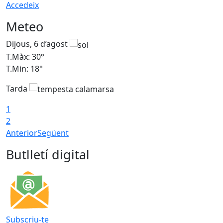
Accedeix
Meteo
Dijous, 6 d’agost
D
T.Màx: 30°
T
T.Min: 18°
T
Tarda
T
1
2
Anterior
Següent
Butlletí digital
Subscriu-te