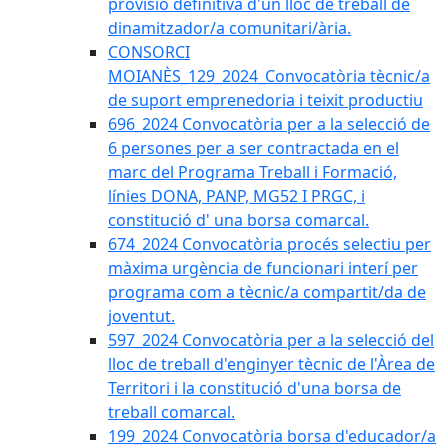
provisió definitiva d'un lloc de treball de
dinamitzador/a comunitari/ària.
CONSORCI
MOIANÈS_129_2024_Convocatòria tècnic/a
de suport emprenedoria i teixit productiu
696_2024 Convocatòria per a la selecció de
6 persones per a ser contractada en el
marc del Programa Treball i Formació,
línies DONA, PANP, MG52 I PRGC, i
constitució d' una borsa comarcal.
674_2024 Convocatòria procés selectiu per
màxima urgència de funcionari interí per
programa com a tècnic/a compartit/da de
joventut.
597_2024 Convocatòria per a la selecció del
lloc de treball d'enginyer tècnic de l'Àrea de
Territori i la constitució d'una borsa de
treball comarcal.
199_2024 Convocatòria borsa d'educador/a