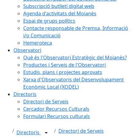
Subscripció butlletí digital web
Agenda d'activitats del Moianès
Espai de grups polítics
Contacte responsable de Premsa, Informació
i/o Comunicació
Hemeroteca
Observatori
Què és l'Observatori Estratègic del Moianès?
Productes i Serveis de l'Observatori
Estudis, plans i projectes aprovats
Xarxa d'Observatoris del Desenvolupament
Econòmic Local (XODEL)
Directoris
Directori de Serveis
Cercador Recursos Culturals
Formulari Recursos culturals
Directori de Serveis
Directoris