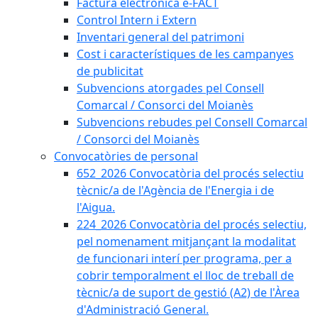
Factura electrònica e-FACT
Control Intern i Extern
Inventari general del patrimoni
Cost i característiques de les campanyes
de publicitat
Subvencions atorgades pel Consell
Comarcal / Consorci del Moianès
Subvencions rebudes pel Consell Comarcal
/ Consorci del Moianès
Convocatòries de personal
652_2026 Convocatòria del procés selectiu
tècnic/a de l'Agència de l'Energia i de
l'Aigua.
224_2026 Convocatòria del procés selectiu,
pel nomenament mitjançant la modalitat
de funcionari interí per programa, per a
cobrir temporalment el lloc de treball de
tècnic/a de suport de gestió (A2) de l'Àrea
d'Administració General.