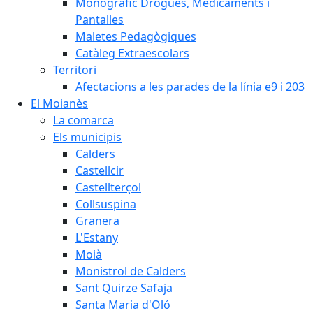
Monogràfic Drogues, Medicaments i
Pantalles
Maletes Pedagògiques
Catàleg Extraescolars
Territori
Afectacions a les parades de la línia e9 i 203
El Moianès
La comarca
Els municipis
Calders
Castellcir
Castellterçol
Collsuspina
Granera
L'Estany
Moià
Monistrol de Calders
Sant Quirze Safaja
Santa Maria d'Oló