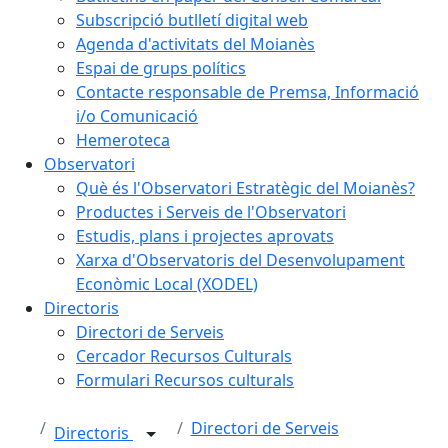
Subscripció butlletí digital web
Agenda d'activitats del Moianès
Espai de grups polítics
Contacte responsable de Premsa, Informació
i/o Comunicació
Hemeroteca
Observatori
Què és l'Observatori Estratègic del Moianès?
Productes i Serveis de l'Observatori
Estudis, plans i projectes aprovats
Xarxa d'Observatoris del Desenvolupament
Econòmic Local (XODEL)
Directoris
Directori de Serveis
Cercador Recursos Culturals
Formulari Recursos culturals
Directori de Serveis
Directoris