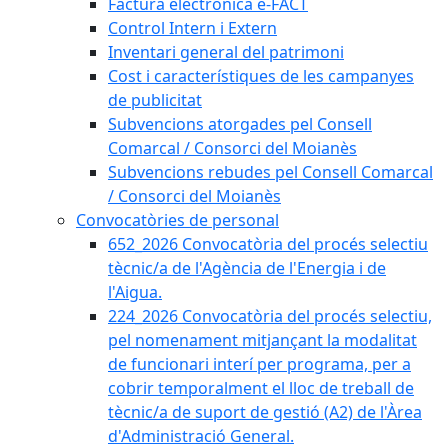
Factura electrònica e-FACT
Control Intern i Extern
Inventari general del patrimoni
Cost i característiques de les campanyes
de publicitat
Subvencions atorgades pel Consell
Comarcal / Consorci del Moianès
Subvencions rebudes pel Consell Comarcal
/ Consorci del Moianès
Convocatòries de personal
652_2026 Convocatòria del procés selectiu
tècnic/a de l'Agència de l'Energia i de
l'Aigua.
224_2026 Convocatòria del procés selectiu,
pel nomenament mitjançant la modalitat
de funcionari interí per programa, per a
cobrir temporalment el lloc de treball de
tècnic/a de suport de gestió (A2) de l'Àrea
d'Administració General.