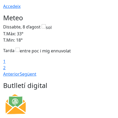
Accedeix
Meteo
Dissabte, 8 d’agost
D
T.Màx: 33°
T
T.Min: 18°
T
Tarda
1
2
Anterior
Següent
Butlletí digital