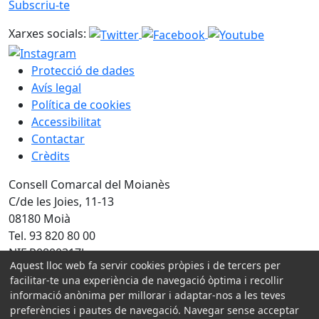
Subscriu-te
Xarxes socials:
Protecció de dades
Avís legal
Política de cookies
Accessibilitat
Contactar
Crèdits
Consell Comarcal del Moianès
C/de les Joies, 11-13
08180 Moià
Tel. 93 820 80 00
NIF P0800317J
Aquest lloc web fa servir cookies pròpies i de tercers per
facilitar-te una experiència de navegació òptima i recollir
Amb la col·laboració de:
informació anònima per millorar i adaptar-nos a les teves
preferències i pautes de navegació. Navegar sense acceptar