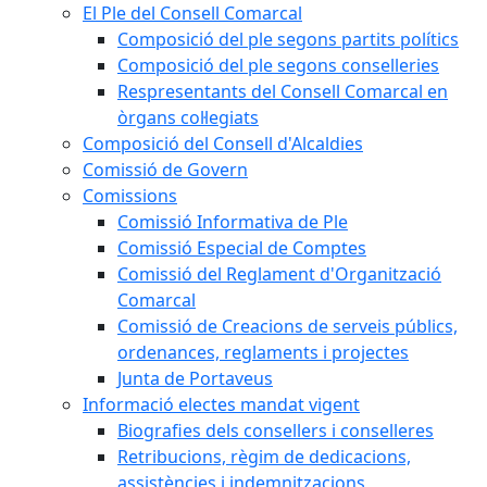
El Ple del Consell Comarcal
Composició del ple segons partits polítics
Composició del ple segons conselleries
Respresentants del Consell Comarcal en
òrgans col·legiats
Composició del Consell d'Alcaldies
Comissió de Govern
Comissions
Comissió Informativa de Ple
Comissió Especial de Comptes
Comissió del Reglament d'Organització
Comarcal
Comissió de Creacions de serveis públics,
ordenances, reglaments i projectes
Junta de Portaveus
Informació electes mandat vigent
Biografies dels consellers i conselleres
Retribucions, règim de dedicacions,
assistències i indemnitzacions