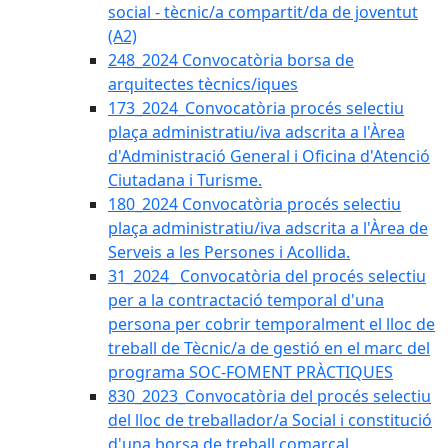
social - tècnic/a compartit/da de joventut
(A2)
248_2024 Convocatòria borsa de
arquitectes tècnics/iques
173_2024_Convocatòria procés selectiu
plaça administratiu/iva adscrita a l'Àrea
d'Administració General i Oficina d'Atenció
Ciutadana i Turisme.
180_2024 Convocatòria procés selectiu
plaça administratiu/iva adscrita a l'Àrea de
Serveis a les Persones i Acollida.
31_2024_ Convocatòria del procés selectiu
per a la contractació temporal d'una
persona per cobrir temporalment el lloc de
treball de Tècnic/a de gestió en el marc del
programa SOC-FOMENT PRÀCTIQUES
830_2023_Convocatòria del procés selectiu
del lloc de treballador/a Social i constitució
d'una borsa de treball comarcal.