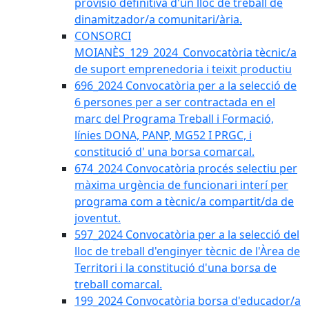
provisió definitiva d'un lloc de treball de
dinamitzador/a comunitari/ària.
CONSORCI
MOIANÈS_129_2024_Convocatòria tècnic/a
de suport emprenedoria i teixit productiu
696_2024 Convocatòria per a la selecció de
6 persones per a ser contractada en el
marc del Programa Treball i Formació,
línies DONA, PANP, MG52 I PRGC, i
constitució d' una borsa comarcal.
674_2024 Convocatòria procés selectiu per
màxima urgència de funcionari interí per
programa com a tècnic/a compartit/da de
joventut.
597_2024 Convocatòria per a la selecció del
lloc de treball d'enginyer tècnic de l'Àrea de
Territori i la constitució d'una borsa de
treball comarcal.
199_2024 Convocatòria borsa d'educador/a