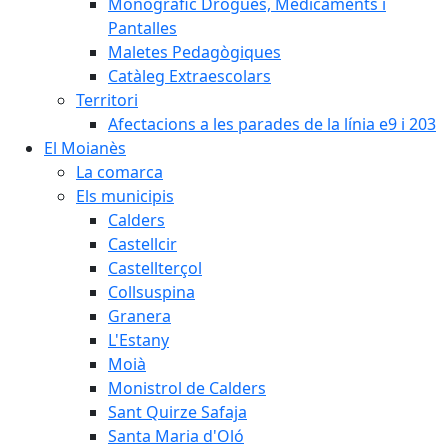
Monogràfic Drogues, Medicaments i
Pantalles
Maletes Pedagògiques
Catàleg Extraescolars
Territori
Afectacions a les parades de la línia e9 i 203
El Moianès
La comarca
Els municipis
Calders
Castellcir
Castellterçol
Collsuspina
Granera
L'Estany
Moià
Monistrol de Calders
Sant Quirze Safaja
Santa Maria d'Oló