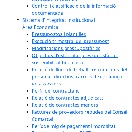
Control i classificació de la informació
documentada
Sistema d'integritat institucional
Àrea Econòmica
Pressupostos i plantilles
Execució trimestral del pressupost
Modificacions pressupostàries
Objectius d'estabilitat pressupostària i
sostenibilitat financera
Relació de llocs de treball i retribucions del
personal, directius, càrrecs de confiança
i/o assessors
Perfil del contractant
Relació de contractes adjudicats
Relació de contractes menors
Factures de proveïdors rebudes pel Consell
Comarcal
Període mig de pagament i morositat