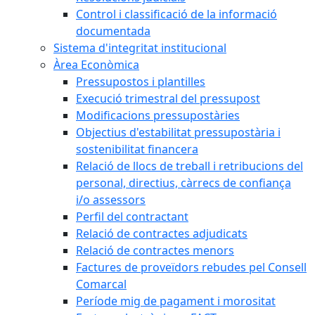
Control i classificació de la informació
documentada
Sistema d'integritat institucional
Àrea Econòmica
Pressupostos i plantilles
Execució trimestral del pressupost
Modificacions pressupostàries
Objectius d'estabilitat pressupostària i
sostenibilitat financera
Relació de llocs de treball i retribucions del
personal, directius, càrrecs de confiança
i/o assessors
Perfil del contractant
Relació de contractes adjudicats
Relació de contractes menors
Factures de proveïdors rebudes pel Consell
Comarcal
Període mig de pagament i morositat