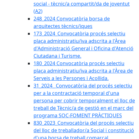
social - tècnic/a compartit/da de joventut
(A2)
248_2024 Convocatòria borsa de
arquitectes tècnics/iques
173_2024_Convocatòria procés selectiu
plaça administratiu/iva adscrita a l'Àrea
d'Administració General i Oficina d'Atenció
Ciutadana i Turisme.
180_2024 Convocatòria procés selectiu
plaça administratiu/iva adscrita a l'Àrea de
Serveis a les Persones i Acollida.
31_2024_ Convocatòria del procés selectiu
per a la contractació temporal d'una
persona per cobrir temporalment el lloc de
treball de Tècnic/a de gestió en el marc del
programa SOC-FOMENT PRÀCTIQUES
830_2023_Convocatòria del procés selectiu
del lloc de treballador/a Social i constitució
d'una borsa de treball comarcal.