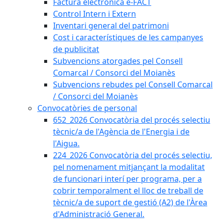
Factura electrònica e-FACT
Control Intern i Extern
Inventari general del patrimoni
Cost i característiques de les campanyes
de publicitat
Subvencions atorgades pel Consell
Comarcal / Consorci del Moianès
Subvencions rebudes pel Consell Comarcal
/ Consorci del Moianès
Convocatòries de personal
652_2026 Convocatòria del procés selectiu
tècnic/a de l'Agència de l'Energia i de
l'Aigua.
224_2026 Convocatòria del procés selectiu,
pel nomenament mitjançant la modalitat
de funcionari interí per programa, per a
cobrir temporalment el lloc de treball de
tècnic/a de suport de gestió (A2) de l'Àrea
d'Administració General.