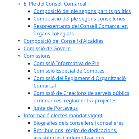
El Ple del Consell Comarcal
Composició del ple segons partits polítics
Composició del ple segons conselleries
Respresentants del Consell Comarcal en
òrgans col·legiats
Composició del Consell d'Alcaldies
Comissió de Govern
Comissions
Comissió Informativa de Ple
Comissió Especial de Comptes
Comissió del Reglament d'Organització
Comarcal
Comissió de Creacions de serveis públics,
ordenances, reglaments i projectes
Junta de Portaveus
Informació electes mandat vigent
Biografies dels consellers i conselleres
Retribucions, règim de dedicacions,
assistències i indemnitzacions