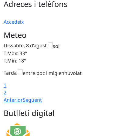
Adreces i telèfons
Accedeix
Meteo
Dissabte, 8 d’agost
D
T.Màx: 33°
T
T.Min: 18°
T
Tarda
1
2
Anterior
Següent
Butlletí digital