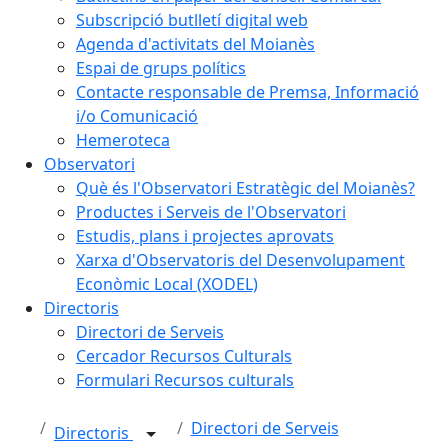
Subscripció butlletí digital web
Agenda d'activitats del Moianès
Espai de grups polítics
Contacte responsable de Premsa, Informació
i/o Comunicació
Hemeroteca
Observatori
Què és l'Observatori Estratègic del Moianès?
Productes i Serveis de l'Observatori
Estudis, plans i projectes aprovats
Xarxa d'Observatoris del Desenvolupament
Econòmic Local (XODEL)
Directoris
Directori de Serveis
Cercador Recursos Culturals
Formulari Recursos culturals
Directori de Serveis
Directoris