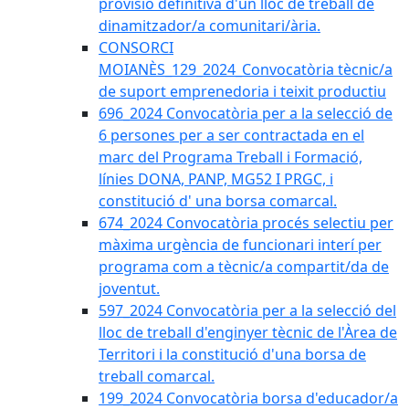
provisió definitiva d'un lloc de treball de
dinamitzador/a comunitari/ària.
CONSORCI
MOIANÈS_129_2024_Convocatòria tècnic/a
de suport emprenedoria i teixit productiu
696_2024 Convocatòria per a la selecció de
6 persones per a ser contractada en el
marc del Programa Treball i Formació,
línies DONA, PANP, MG52 I PRGC, i
constitució d' una borsa comarcal.
674_2024 Convocatòria procés selectiu per
màxima urgència de funcionari interí per
programa com a tècnic/a compartit/da de
joventut.
597_2024 Convocatòria per a la selecció del
lloc de treball d'enginyer tècnic de l'Àrea de
Territori i la constitució d'una borsa de
treball comarcal.
199_2024 Convocatòria borsa d'educador/a