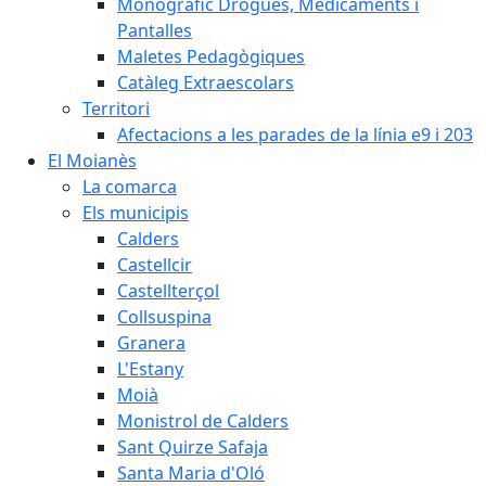
Monogràfic Drogues, Medicaments i
Pantalles
Maletes Pedagògiques
Catàleg Extraescolars
Territori
Afectacions a les parades de la línia e9 i 203
El Moianès
La comarca
Els municipis
Calders
Castellcir
Castellterçol
Collsuspina
Granera
L'Estany
Moià
Monistrol de Calders
Sant Quirze Safaja
Santa Maria d'Oló