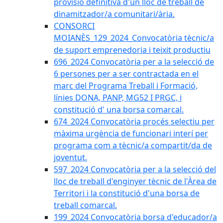
provisió definitiva d'un lloc de treball de
dinamitzador/a comunitari/ària.
CONSORCI
MOIANÈS_129_2024_Convocatòria tècnic/a
de suport emprenedoria i teixit productiu
696_2024 Convocatòria per a la selecció de
6 persones per a ser contractada en el
marc del Programa Treball i Formació,
línies DONA, PANP, MG52 I PRGC, i
constitució d' una borsa comarcal.
674_2024 Convocatòria procés selectiu per
màxima urgència de funcionari interí per
programa com a tècnic/a compartit/da de
joventut.
597_2024 Convocatòria per a la selecció del
lloc de treball d'enginyer tècnic de l'Àrea de
Territori i la constitució d'una borsa de
treball comarcal.
199_2024 Convocatòria borsa d'educador/a