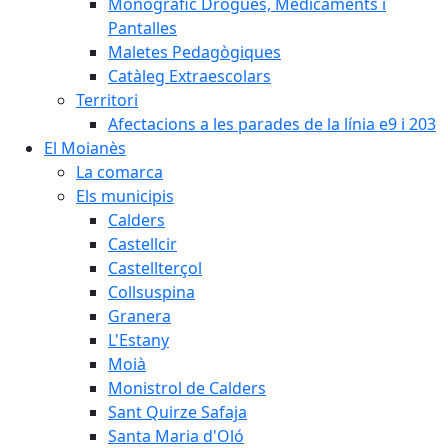
Monogràfic Drogues, Medicaments i
Pantalles
Maletes Pedagògiques
Catàleg Extraescolars
Territori
Afectacions a les parades de la línia e9 i 203
El Moianès
La comarca
Els municipis
Calders
Castellcir
Castellterçol
Collsuspina
Granera
L'Estany
Moià
Monistrol de Calders
Sant Quirze Safaja
Santa Maria d'Oló