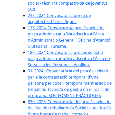
social - tècnic/a compartit/da de joventut
(A2)
248_2024 Convocatòria borsa de
arquitectes tècnics/iques
173_2024_Convocatòria procés selectiu
plaça administratiu/iva adscrita a l'Àrea
d'Administració General i Oficina d'Atenció
Ciutadana i Turisme.
180_2024 Convocatòria procés selectiu
plaça administratiu/iva adscrita a l'Àrea de
Serveis a les Persones i Acollida.
31_2024_ Convocatòria del procés selectiu
per a la contractació temporal d'una
persona per cobrir temporalment el lloc de
treball de Tècnic/a de gestió en el marc del
programa SOC-FOMENT PRÀCTIQUES
830_2023_Convocatòria del procés selectiu
del lloc de treballador/a Social i constitució
d'una borsa de treball comarcal.