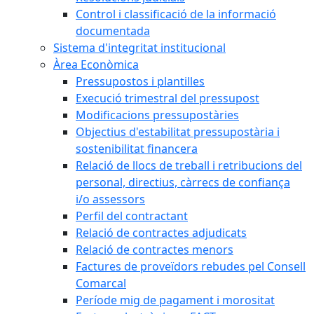
Control i classificació de la informació
documentada
Sistema d'integritat institucional
Àrea Econòmica
Pressupostos i plantilles
Execució trimestral del pressupost
Modificacions pressupostàries
Objectius d'estabilitat pressupostària i
sostenibilitat financera
Relació de llocs de treball i retribucions del
personal, directius, càrrecs de confiança
i/o assessors
Perfil del contractant
Relació de contractes adjudicats
Relació de contractes menors
Factures de proveïdors rebudes pel Consell
Comarcal
Període mig de pagament i morositat