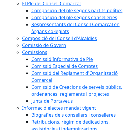
El Ple del Consell Comarcal
Composició del ple segons partits polítics
Composició del ple segons conselleries
Respresentants del Consell Comarcal en
òrgans col·legiats
Composició del Consell d'Alcaldies
Comissió de Govern
Comissions
Comissió Informativa de Ple
Comissió Especial de Comptes
Comissió del Reglament d'Organització
Comarcal
Comissió de Creacions de serveis públics,
ordenances, reglaments i projectes
Junta de Portaveus
Informació electes mandat vigent
Biografies dels consellers i conselleres
Retribucions, règim de dedicacions,
assistències i indemnitzacions