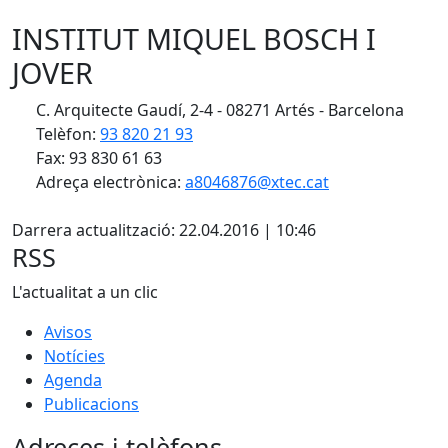
INSTITUT MIQUEL BOSCH I
JOVER
C. Arquitecte Gaudí, 2-4 - 08271 Artés - Barcelona
Telèfon:
93 820 21 93
Fax: 93 830 61 63
Adreça electrònica:
a8046876@xtec.cat
X
Darrera actualització: 22.04.2016 | 10:46
RSS
L'actualitat a un clic
Avisos
Notícies
Agenda
Publicacions
Adreces i telèfons