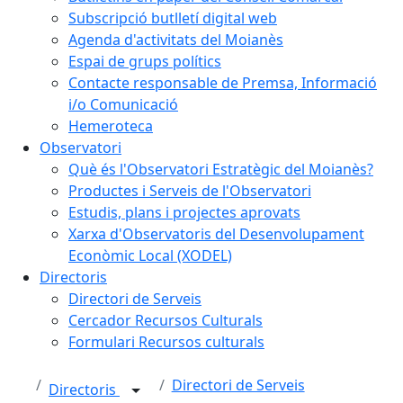
Subscripció butlletí digital web
Agenda d'activitats del Moianès
Espai de grups polítics
Contacte responsable de Premsa, Informació
i/o Comunicació
Hemeroteca
Observatori
Què és l'Observatori Estratègic del Moianès?
Productes i Serveis de l'Observatori
Estudis, plans i projectes aprovats
Xarxa d'Observatoris del Desenvolupament
Econòmic Local (XODEL)
Directoris
Directori de Serveis
Cercador Recursos Culturals
Formulari Recursos culturals
Directori de Serveis
Directoris