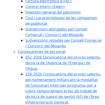
Factura electrònica e-FACT
Control Intern i Extern
Inventari general del patrimoni
Cost i característiques de les campanyes
de publicitat
Subvencions atorgades pel Consell
Comarcal / Consorci del Moianès
Subvencions rebudes pel Consell Comarcal
/ Consorci del Moianès
Convocatòries de personal
652_2026 Convocatòria del procés selectiu
tècnic/a de l'Agència de l'Energia i de
l'Aigua.
224_2026 Convocatòria del procés selectiu,
pel nomenament mitjançant la modalitat
de funcionari interí per programa, per a
cobrir temporalment el lloc de treball de
tècnic/a de suport de gestió (A2) de l'Àrea
d'Administració General.