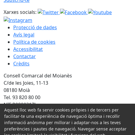
Xarxes socials:
Protecció de dades
Avís legal
Política de cookies
Accessibilitat
Contactar
Crèdits
Consell Comarcal del Moianès
C/de les Joies, 11-13
08180 Moià
Tel. 93 820 80 00
NIF P0800317J
Aquest lloc web fa servir cookies pròpies i de tercers per
facilitar-te una experiència de navegació òptima i recollir
Amb la col·laboració de:
informació anònima per millorar i adaptar-nos a les teves
preferències i pautes de navegació. Navegar sense acceptar