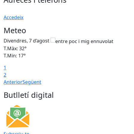
Accedeix
Meteo
Divendres, 7 d’agost
D
T.Màx: 32°
T
T.Min: 17°
T
1
T
2
Anterior
Següent
Butlletí digital
Subscriu-te