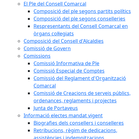
El Ple del Consell Comarcal
Composició del ple segons partits polítics
Composició del ple segons conselleries
Respresentants del Consell Comarcal en
òrgans col·legiats
Composició del Consell d'Alcaldies
Comissió de Govern
Comissions
Comissió Informativa de Ple
Comissió Especial de Comptes
Comissió del Reglament d'Organització
Comarcal
Comissió de Creacions de serveis públics,
ordenances, reglaments i projectes
Junta de Portaveus
Informació electes mandat vigent
Biografies dels consellers i conselleres
Retribucions, règim de dedicacions,
assistències i indemnitzacions