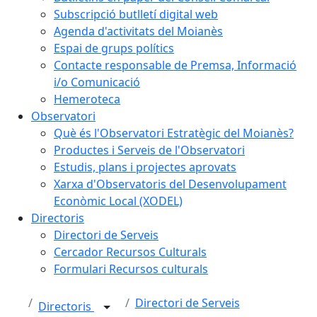
Subscripció butlletí digital web
Agenda d'activitats del Moianès
Espai de grups polítics
Contacte responsable de Premsa, Informació
i/o Comunicació
Hemeroteca
Observatori
Què és l'Observatori Estratègic del Moianès?
Productes i Serveis de l'Observatori
Estudis, plans i projectes aprovats
Xarxa d'Observatoris del Desenvolupament
Econòmic Local (XODEL)
Directoris
Directori de Serveis
Cercador Recursos Culturals
Formulari Recursos culturals
Directori de Serveis
Directoris