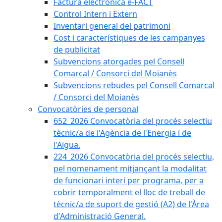
Factura electrònica e-FACT
Control Intern i Extern
Inventari general del patrimoni
Cost i característiques de les campanyes
de publicitat
Subvencions atorgades pel Consell
Comarcal / Consorci del Moianès
Subvencions rebudes pel Consell Comarcal
/ Consorci del Moianès
Convocatòries de personal
652_2026 Convocatòria del procés selectiu
tècnic/a de l'Agència de l'Energia i de
l'Aigua.
224_2026 Convocatòria del procés selectiu,
pel nomenament mitjançant la modalitat
de funcionari interí per programa, per a
cobrir temporalment el lloc de treball de
tècnic/a de suport de gestió (A2) de l'Àrea
d'Administració General.