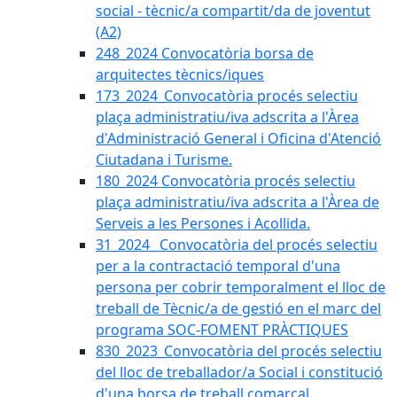
social - tècnic/a compartit/da de joventut
(A2)
248_2024 Convocatòria borsa de
arquitectes tècnics/iques
173_2024_Convocatòria procés selectiu
plaça administratiu/iva adscrita a l'Àrea
d'Administració General i Oficina d'Atenció
Ciutadana i Turisme.
180_2024 Convocatòria procés selectiu
plaça administratiu/iva adscrita a l'Àrea de
Serveis a les Persones i Acollida.
31_2024_ Convocatòria del procés selectiu
per a la contractació temporal d'una
persona per cobrir temporalment el lloc de
treball de Tècnic/a de gestió en el marc del
programa SOC-FOMENT PRÀCTIQUES
830_2023_Convocatòria del procés selectiu
del lloc de treballador/a Social i constitució
d'una borsa de treball comarcal.