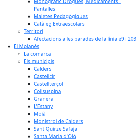
Monogràfic Drogues, Medicaments i
Pantalles
Maletes Pedagògiques
Catàleg Extraescolars
Territori
Afectacions a les parades de la línia e9 i 203
El Moianès
La comarca
Els municipis
Calders
Castellcir
Castellterçol
Collsuspina
Granera
L'Estany
Moià
Monistrol de Calders
Sant Quirze Safaja
Santa Maria d'Oló