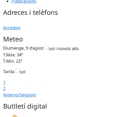
Publicacions
Adreces i telèfons
Accedeix
Meteo
Diumenge, 9 d’agost
D
T.Màx: 34°
T
T.Min: 22°
T
Tarda
T
1
2
Anterior
Següent
Butlletí digital