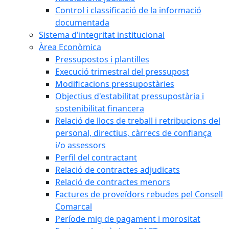
Control i classificació de la informació
documentada
Sistema d'integritat institucional
Àrea Econòmica
Pressupostos i plantilles
Execució trimestral del pressupost
Modificacions pressupostàries
Objectius d'estabilitat pressupostària i
sostenibilitat financera
Relació de llocs de treball i retribucions del
personal, directius, càrrecs de confiança
i/o assessors
Perfil del contractant
Relació de contractes adjudicats
Relació de contractes menors
Factures de proveïdors rebudes pel Consell
Comarcal
Període mig de pagament i morositat