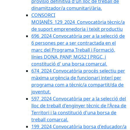
provisió definitiva d'un lloc de treball de
dinamitzador/a comunitari/ària.
CONSORCI
MOIANÈS_129_2024_Convocatòria tècnic/a
de suport emprenedoria i teixit productiu
696_2024 Convocatòria per a la selecció de
6 persones per a ser contractada en el
marc del Programa Treball i Formació,
línies DONA, PANP, MG52 I PRGC, i
constitució d' una borsa comarcal.
674_2024 Convocatòria procés selectiu per
màxima urgència de funcionari interí per
programa com a tècnic/a compartit/da de
joventut.
597_2024 Convocatòria per a la selecció del
lloc de treball d'enginyer tècnic de l'Àrea de
Territori i la constitució d'una borsa de
treball comarcal.
199_2024 Convocatòria borsa d'educador/a