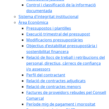
Control i classificació de la informació
documentada
Sistema d'integritat institucional
Àrea Econòmica
Pressupostos i plantilles
Execució trimestral del pressupost
Modificacions pressupostàries
Objectius d'estabilitat pressupostària i
sostenibilitat financera
Relació de llocs de treball i retribucions del
personal, directius, càrrecs de confiança
i/o assessors
Perfil del contractant
Relació de contractes adjudicats
Relació de contractes menors
Factures de proveïdors rebudes pel Consell
Comarcal
Període mig de pagament i morositat