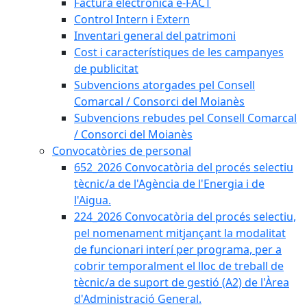
Factura electrònica e-FACT
Control Intern i Extern
Inventari general del patrimoni
Cost i característiques de les campanyes
de publicitat
Subvencions atorgades pel Consell
Comarcal / Consorci del Moianès
Subvencions rebudes pel Consell Comarcal
/ Consorci del Moianès
Convocatòries de personal
652_2026 Convocatòria del procés selectiu
tècnic/a de l'Agència de l'Energia i de
l'Aigua.
224_2026 Convocatòria del procés selectiu,
pel nomenament mitjançant la modalitat
de funcionari interí per programa, per a
cobrir temporalment el lloc de treball de
tècnic/a de suport de gestió (A2) de l'Àrea
d'Administració General.