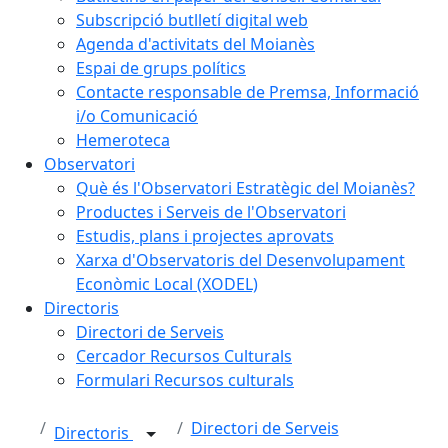
Subscripció butlletí digital web
Agenda d'activitats del Moianès
Espai de grups polítics
Contacte responsable de Premsa, Informació
i/o Comunicació
Hemeroteca
Observatori
Què és l'Observatori Estratègic del Moianès?
Productes i Serveis de l'Observatori
Estudis, plans i projectes aprovats
Xarxa d'Observatoris del Desenvolupament
Econòmic Local (XODEL)
Directoris
Directori de Serveis
Cercador Recursos Culturals
Formulari Recursos culturals
Directori de Serveis
Directoris