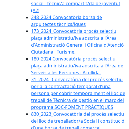
social - tècnic/a compartit/da de joventut
(A2)
248_2024 Convocatòria borsa de
arquitectes tècnics/iques
173_2024_Convocatòria procés selectiu
plaça administratiu/iva adscrita a l'Àrea
d'Administració General i Oficina d'Atenció
Ciutadana i Turisme.
180_2024 Convocatòria procés selectiu
plaça administratiu/iva adscrita a l'Àrea de
Serveis a les Persones i Acollida.
31_2024_ Convocatòria del procés selectiu
per a la contractació temporal d'una
persona per cobrir temporalment el lloc de
treball de Tècnic/a de gestió en el marc del
programa SOC-FOMENT PRÀCTIQUES
830_2023_Convocatòria del procés selectiu
del lloc de treballador/a Social i constitució
d'una borsa de treball comarcal.