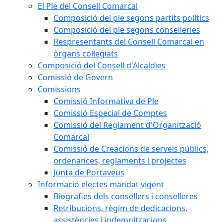
El Ple del Consell Comarcal
Composició del ple segons partits polítics
Composició del ple segons conselleries
Respresentants del Consell Comarcal en
òrgans col·legiats
Composició del Consell d'Alcaldies
Comissió de Govern
Comissions
Comissió Informativa de Ple
Comissió Especial de Comptes
Comissió del Reglament d'Organització
Comarcal
Comissió de Creacions de serveis públics,
ordenances, reglaments i projectes
Junta de Portaveus
Informació electes mandat vigent
Biografies dels consellers i conselleres
Retribucions, règim de dedicacions,
assistències i indemnitzacions