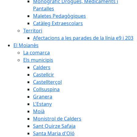
Monogràfic Drogues, Medicaments i
Pantalles
Maletes Pedagògiques
Catàleg Extraescolars
Territori
Afectacions a les parades de la línia e9 i 203
El Moianès
La comarca
Els municipis
Calders
Castellcir
Castellterçol
Collsuspina
Granera
L'Estany
Moià
Monistrol de Calders
Sant Quirze Safaja
Santa Maria d'Oló