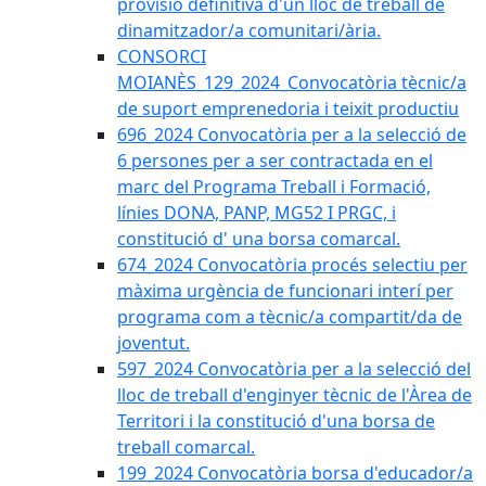
provisió definitiva d'un lloc de treball de
dinamitzador/a comunitari/ària.
CONSORCI
MOIANÈS_129_2024_Convocatòria tècnic/a
de suport emprenedoria i teixit productiu
696_2024 Convocatòria per a la selecció de
6 persones per a ser contractada en el
marc del Programa Treball i Formació,
línies DONA, PANP, MG52 I PRGC, i
constitució d' una borsa comarcal.
674_2024 Convocatòria procés selectiu per
màxima urgència de funcionari interí per
programa com a tècnic/a compartit/da de
joventut.
597_2024 Convocatòria per a la selecció del
lloc de treball d'enginyer tècnic de l'Àrea de
Territori i la constitució d'una borsa de
treball comarcal.
199_2024 Convocatòria borsa d'educador/a