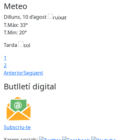
Meteo
Dilluns, 10 d’agost
D
T.Màx: 33°
T
T.Min: 20°
T
Tarda
T
1
2
Anterior
Següent
Butlletí digital
Subscriu-te
Xarxes socials: