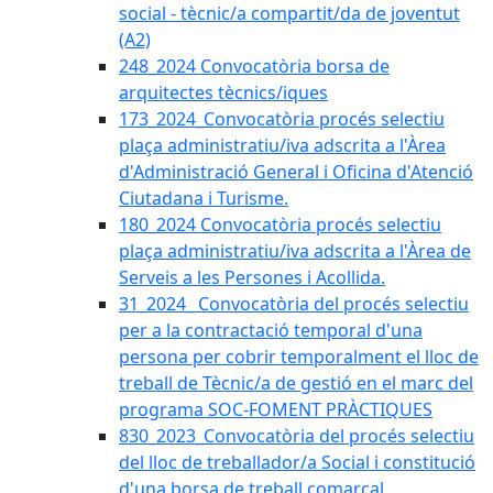
social - tècnic/a compartit/da de joventut
(A2)
248_2024 Convocatòria borsa de
arquitectes tècnics/iques
173_2024_Convocatòria procés selectiu
plaça administratiu/iva adscrita a l'Àrea
d'Administració General i Oficina d'Atenció
Ciutadana i Turisme.
180_2024 Convocatòria procés selectiu
plaça administratiu/iva adscrita a l'Àrea de
Serveis a les Persones i Acollida.
31_2024_ Convocatòria del procés selectiu
per a la contractació temporal d'una
persona per cobrir temporalment el lloc de
treball de Tècnic/a de gestió en el marc del
programa SOC-FOMENT PRÀCTIQUES
830_2023_Convocatòria del procés selectiu
del lloc de treballador/a Social i constitució
d'una borsa de treball comarcal.