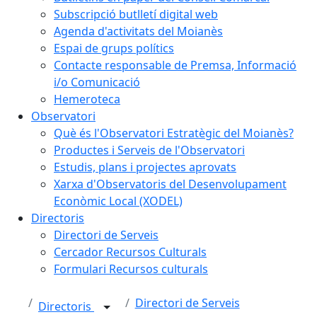
Subscripció butlletí digital web
Agenda d'activitats del Moianès
Espai de grups polítics
Contacte responsable de Premsa, Informació
i/o Comunicació
Hemeroteca
Observatori
Què és l'Observatori Estratègic del Moianès?
Productes i Serveis de l'Observatori
Estudis, plans i projectes aprovats
Xarxa d'Observatoris del Desenvolupament
Econòmic Local (XODEL)
Directoris
Directori de Serveis
Cercador Recursos Culturals
Formulari Recursos culturals
Directori de Serveis
Directoris