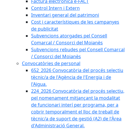
Factura electrònica e-FACT
Control Intern i Extern
Inventari general del patrimoni
Cost i característiques de les campanyes
de publicitat
Subvencions atorgades pel Consell
Comarcal / Consorci del Moianès
Subvencions rebudes pel Consell Comarcal
/ Consorci del Moianès
Convocatòries de personal
652_2026 Convocatòria del procés selectiu
tècnic/a de l'Agència de l'Energia i de
l'Aigua.
224_2026 Convocatòria del procés selectiu,
pel nomenament mitjançant la modalitat
de funcionari interí per programa, per a
cobrir temporalment el lloc de treball de
tècnic/a de suport de gestió (A2) de l'Àrea
d'Administració General.