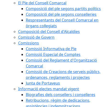
El Ple del Consell Comarcal
Composició del ple segons partits polítics
Composició del ple segons conselleries
Respresentants del Consell Comarcal en
òrgans col·legiats
Composició del Consell d'Alcaldies
Comissió de Govern
Comissions
Comissió Informativa de Ple
Comissió Especial de Comptes
Comissió del Reglament d'Organització
Comarcal
Comissió de Creacions de serveis públics,
ordenances, reglaments i projectes
Junta de Portaveus
Informació electes mandat vigent
Biografies dels consellers i conselleres
Retribucions, règim de dedicacions,
assistències i indemnitzacions