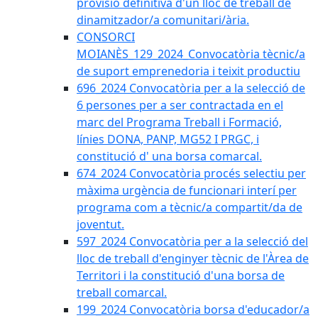
provisió definitiva d'un lloc de treball de
dinamitzador/a comunitari/ària.
CONSORCI
MOIANÈS_129_2024_Convocatòria tècnic/a
de suport emprenedoria i teixit productiu
696_2024 Convocatòria per a la selecció de
6 persones per a ser contractada en el
marc del Programa Treball i Formació,
línies DONA, PANP, MG52 I PRGC, i
constitució d' una borsa comarcal.
674_2024 Convocatòria procés selectiu per
màxima urgència de funcionari interí per
programa com a tècnic/a compartit/da de
joventut.
597_2024 Convocatòria per a la selecció del
lloc de treball d'enginyer tècnic de l'Àrea de
Territori i la constitució d'una borsa de
treball comarcal.
199_2024 Convocatòria borsa d'educador/a