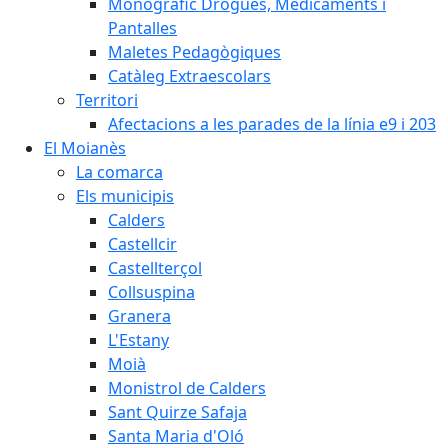
Monogràfic Drogues, Medicaments i
Pantalles
Maletes Pedagògiques
Catàleg Extraescolars
Territori
Afectacions a les parades de la línia e9 i 203
El Moianès
La comarca
Els municipis
Calders
Castellcir
Castellterçol
Collsuspina
Granera
L'Estany
Moià
Monistrol de Calders
Sant Quirze Safaja
Santa Maria d'Oló