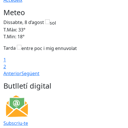
Accedeix
Meteo
Dissabte, 8 d’agost
D
T.Màx: 33°
T
T.Min: 18°
T
Tarda
1
2
Anterior
Següent
Butlletí digital
Subscriu-te