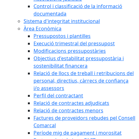
Control i classificació de la informació
documentada
Sistema d'integritat institucional
Àrea Econòmica
Pressupostos i plantilles
Execució trimestral del pressupost
Modificacions pressupostàries
Objectius d'estabilitat pressupostària i
sostenibilitat financera
Relació de llocs de treball i retribucions del
personal, directius, càrrecs de confiança
i/o assessors
Perfil del contractant
Relació de contractes adjudicats
Relació de contractes menors
Factures de proveïdors rebudes pel Consell
Comarcal
Període mig de pagament i morositat