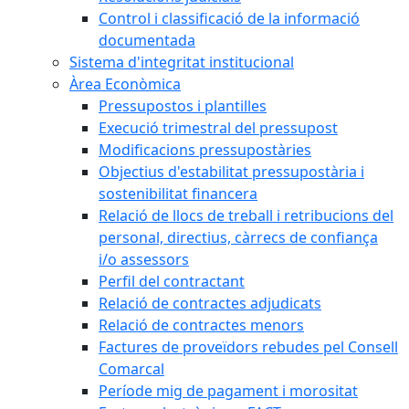
Control i classificació de la informació
documentada
Sistema d'integritat institucional
Àrea Econòmica
Pressupostos i plantilles
Execució trimestral del pressupost
Modificacions pressupostàries
Objectius d'estabilitat pressupostària i
sostenibilitat financera
Relació de llocs de treball i retribucions del
personal, directius, càrrecs de confiança
i/o assessors
Perfil del contractant
Relació de contractes adjudicats
Relació de contractes menors
Factures de proveïdors rebudes pel Consell
Comarcal
Període mig de pagament i morositat