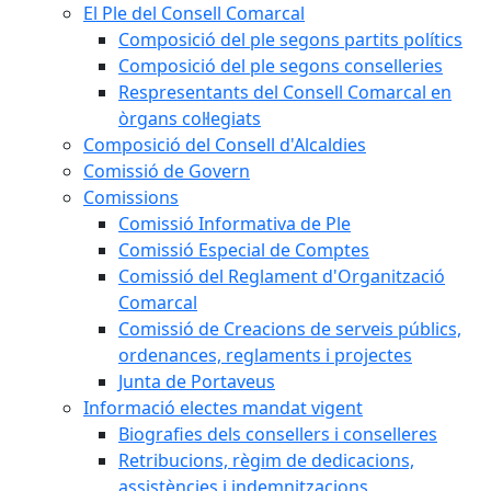
El Ple del Consell Comarcal
Composició del ple segons partits polítics
Composició del ple segons conselleries
Respresentants del Consell Comarcal en
òrgans col·legiats
Composició del Consell d'Alcaldies
Comissió de Govern
Comissions
Comissió Informativa de Ple
Comissió Especial de Comptes
Comissió del Reglament d'Organització
Comarcal
Comissió de Creacions de serveis públics,
ordenances, reglaments i projectes
Junta de Portaveus
Informació electes mandat vigent
Biografies dels consellers i conselleres
Retribucions, règim de dedicacions,
assistències i indemnitzacions