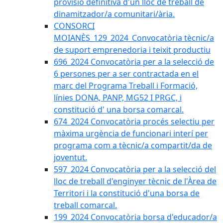
provisió definitiva d'un lloc de treball de
dinamitzador/a comunitari/ària.
CONSORCI
MOIANÈS_129_2024_Convocatòria tècnic/a
de suport emprenedoria i teixit productiu
696_2024 Convocatòria per a la selecció de
6 persones per a ser contractada en el
marc del Programa Treball i Formació,
línies DONA, PANP, MG52 I PRGC, i
constitució d' una borsa comarcal.
674_2024 Convocatòria procés selectiu per
màxima urgència de funcionari interí per
programa com a tècnic/a compartit/da de
joventut.
597_2024 Convocatòria per a la selecció del
lloc de treball d'enginyer tècnic de l'Àrea de
Territori i la constitució d'una borsa de
treball comarcal.
199_2024 Convocatòria borsa d'educador/a