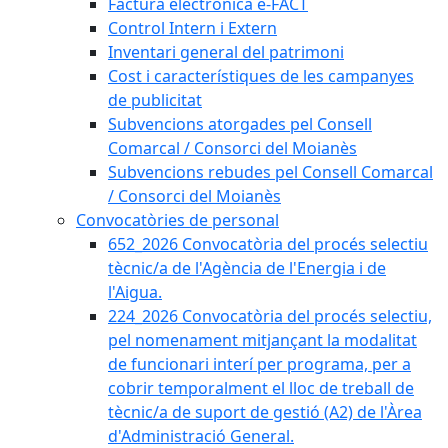
Factura electrònica e-FACT
Control Intern i Extern
Inventari general del patrimoni
Cost i característiques de les campanyes
de publicitat
Subvencions atorgades pel Consell
Comarcal / Consorci del Moianès
Subvencions rebudes pel Consell Comarcal
/ Consorci del Moianès
Convocatòries de personal
652_2026 Convocatòria del procés selectiu
tècnic/a de l'Agència de l'Energia i de
l'Aigua.
224_2026 Convocatòria del procés selectiu,
pel nomenament mitjançant la modalitat
de funcionari interí per programa, per a
cobrir temporalment el lloc de treball de
tècnic/a de suport de gestió (A2) de l'Àrea
d'Administració General.