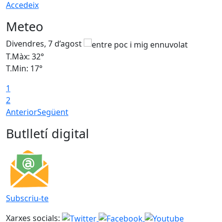
Accedeix
Meteo
Divendres, 7 d’agost
D
T.Màx: 32°
T
T.Min: 17°
T
1
T
2
Anterior
Següent
Butlletí digital
Subscriu-te
Xarxes socials: