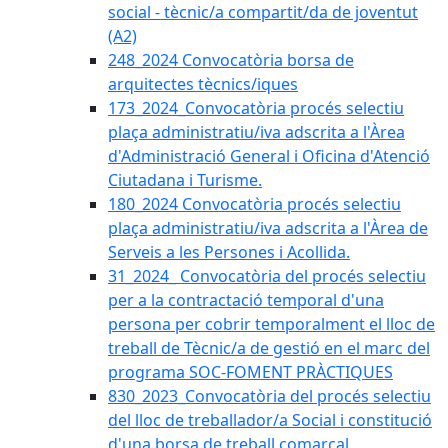
social - tècnic/a compartit/da de joventut
(A2)
248_2024 Convocatòria borsa de
arquitectes tècnics/iques
173_2024_Convocatòria procés selectiu
plaça administratiu/iva adscrita a l'Àrea
d'Administració General i Oficina d'Atenció
Ciutadana i Turisme.
180_2024 Convocatòria procés selectiu
plaça administratiu/iva adscrita a l'Àrea de
Serveis a les Persones i Acollida.
31_2024_ Convocatòria del procés selectiu
per a la contractació temporal d'una
persona per cobrir temporalment el lloc de
treball de Tècnic/a de gestió en el marc del
programa SOC-FOMENT PRÀCTIQUES
830_2023_Convocatòria del procés selectiu
del lloc de treballador/a Social i constitució
d'una borsa de treball comarcal.