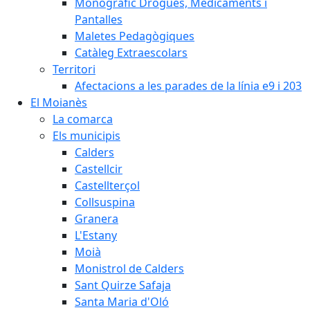
Monogràfic Drogues, Medicaments i
Pantalles
Maletes Pedagògiques
Catàleg Extraescolars
Territori
Afectacions a les parades de la línia e9 i 203
El Moianès
La comarca
Els municipis
Calders
Castellcir
Castellterçol
Collsuspina
Granera
L'Estany
Moià
Monistrol de Calders
Sant Quirze Safaja
Santa Maria d'Oló