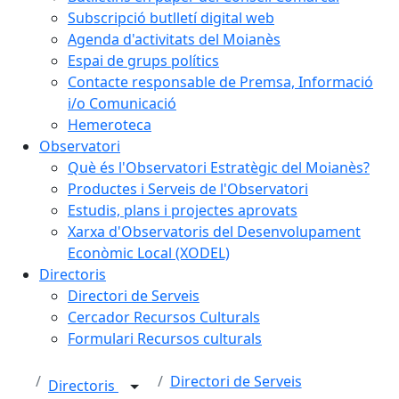
Subscripció butlletí digital web
Agenda d'activitats del Moianès
Espai de grups polítics
Contacte responsable de Premsa, Informació
i/o Comunicació
Hemeroteca
Observatori
Què és l'Observatori Estratègic del Moianès?
Productes i Serveis de l'Observatori
Estudis, plans i projectes aprovats
Xarxa d'Observatoris del Desenvolupament
Econòmic Local (XODEL)
Directoris
Directori de Serveis
Cercador Recursos Culturals
Formulari Recursos culturals
Directori de Serveis
Directoris