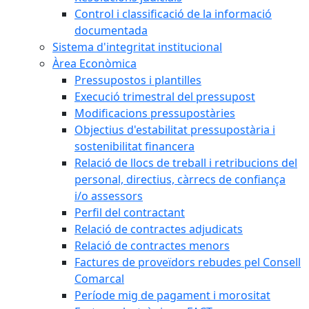
Control i classificació de la informació
documentada
Sistema d'integritat institucional
Àrea Econòmica
Pressupostos i plantilles
Execució trimestral del pressupost
Modificacions pressupostàries
Objectius d'estabilitat pressupostària i
sostenibilitat financera
Relació de llocs de treball i retribucions del
personal, directius, càrrecs de confiança
i/o assessors
Perfil del contractant
Relació de contractes adjudicats
Relació de contractes menors
Factures de proveïdors rebudes pel Consell
Comarcal
Període mig de pagament i morositat