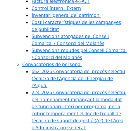
Factura electrònica e-FACT
Control Intern i Extern
Inventari general del patrimoni
Cost i característiques de les campanyes
de publicitat
Subvencions atorgades pel Consell
Comarcal / Consorci del Moianès
Subvencions rebudes pel Consell Comarcal
/ Consorci del Moianès
Convocatòries de personal
652_2026 Convocatòria del procés selectiu
tècnic/a de l'Agència de l'Energia i de
l'Aigua.
224_2026 Convocatòria del procés selectiu,
pel nomenament mitjançant la modalitat
de funcionari interí per programa, per a
cobrir temporalment el lloc de treball de
tècnic/a de suport de gestió (A2) de l'Àrea
d'Administració General.