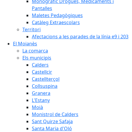
Monogràfic Drogues, Medicaments i
Pantalles
Maletes Pedagògiques
Catàleg Extraescolars
Territori
Afectacions a les parades de la línia e9 i 203
El Moianès
La comarca
Els municipis
Calders
Castellcir
Castellterçol
Collsuspina
Granera
L'Estany
Moià
Monistrol de Calders
Sant Quirze Safaja
Santa Maria d'Oló