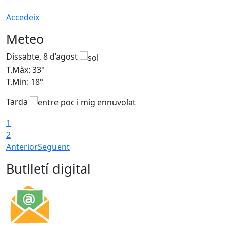
Accedeix
Meteo
Dissabte, 8 d’agost
D
T.Màx: 33°
T
T.Min: 18°
T
Tarda
1
2
Anterior
Següent
Butlletí digital