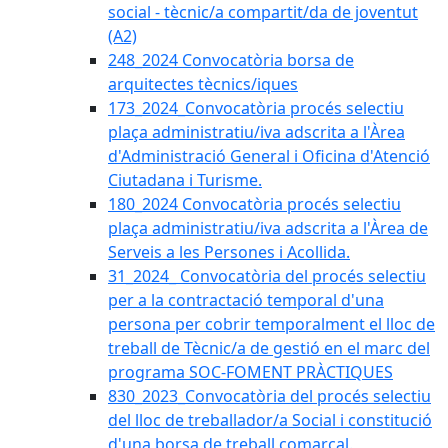
social - tècnic/a compartit/da de joventut
(A2)
248_2024 Convocatòria borsa de
arquitectes tècnics/iques
173_2024_Convocatòria procés selectiu
plaça administratiu/iva adscrita a l'Àrea
d'Administració General i Oficina d'Atenció
Ciutadana i Turisme.
180_2024 Convocatòria procés selectiu
plaça administratiu/iva adscrita a l'Àrea de
Serveis a les Persones i Acollida.
31_2024_ Convocatòria del procés selectiu
per a la contractació temporal d'una
persona per cobrir temporalment el lloc de
treball de Tècnic/a de gestió en el marc del
programa SOC-FOMENT PRÀCTIQUES
830_2023_Convocatòria del procés selectiu
del lloc de treballador/a Social i constitució
d'una borsa de treball comarcal.