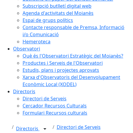
Subscripció butlletí digital web
Agenda d'activitats del Moianès
Espai de grups polítics
Contacte responsable de Premsa, Informació
i/o Comunicació
Hemeroteca
Observatori
Què és l'Observatori Estratègic del Moianès?
Productes i Serveis de l'Observatori
Estudis, plans i projectes aprovats
Xarxa d'Observatoris del Desenvolupament
Econòmic Local (XODEL)
Directoris
Directori de Serveis
Cercador Recursos Culturals
Formulari Recursos culturals
Directori de Serveis
Directoris