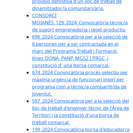
provisió definitiva d'un lloc de treball de
dinamitzador/a comunitari/ària.
CONSORCI
MOIANÈS_129_2024_Convocatòria tècnic/a
de suport emprenedoria i teixit productiu
696_2024 Convocatòria per a la selecció de
6 persones per a ser contractada en el
marc del Programa Treball i Formació,
línies DONA, PANP, MG52 I PRGC, i
constitució d' una borsa comarcal.
674_2024 Convocatòria procés selectiu per
màxima urgència de funcionari interí per
programa com a tècnic/a compartit/da de
joventut.
597_2024 Convocatòria per a la selecció del
lloc de treball d'enginyer tècnic de l'Àrea de
Territori i la constitució d'una borsa de
treball comarcal.
199_2024 Convocatòria borsa d'educador/a