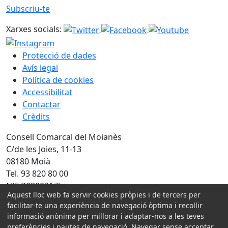
Subscriu-te
Xarxes socials:
Protecció de dades
Avís legal
Política de cookies
Accessibilitat
Contactar
Crèdits
Consell Comarcal del Moianès
C/de les Joies, 11-13
08180 Moià
Tel. 93 820 80 00
NIF P0800317J
Aquest lloc web fa servir cookies pròpies i de tercers per
facilitar-te una experiència de navegació òptima i recollir
Amb la col·laboració de:
informació anònima per millorar i adaptar-nos a les teves
preferències i pautes de navegació. Navegar sense acceptar