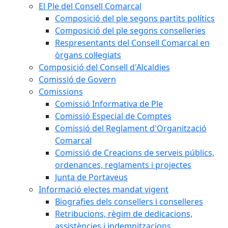
El Ple del Consell Comarcal
Composició del ple segons partits polítics
Composició del ple segons conselleries
Respresentants del Consell Comarcal en
òrgans col·legiats
Composició del Consell d'Alcaldies
Comissió de Govern
Comissions
Comissió Informativa de Ple
Comissió Especial de Comptes
Comissió del Reglament d'Organització
Comarcal
Comissió de Creacions de serveis públics,
ordenances, reglaments i projectes
Junta de Portaveus
Informació electes mandat vigent
Biografies dels consellers i conselleres
Retribucions, règim de dedicacions,
assistències i indemnitzacions