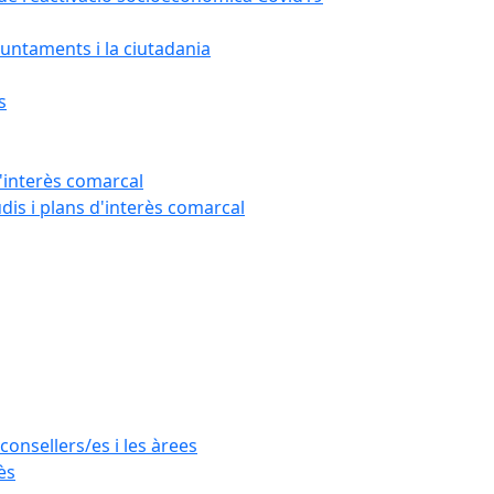
untaments i la ciutadania
s
'interès comarcal
udis i plans d'interès comarcal
consellers/es i les àrees
ès