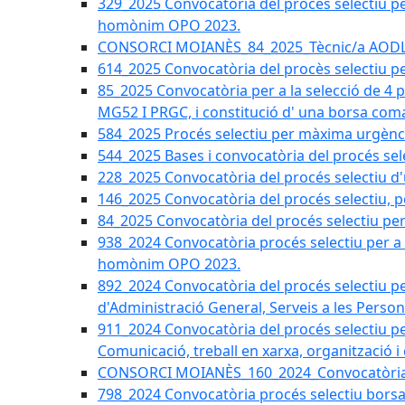
329_2025 Convocatòria del procés selectiu per 
homònim OPO 2023.
CONSORCI MOIANÈS_84_2025_Tècnic/a AODL d
614_2025 Convocatòria del procès selectiu pe
85_2025 Convocatòria per a la selecció de 4 
MG52 I PRGC, i constitució d' una borsa coma
584_2025 Procés selectiu per màxima urgènci
544_2025 Bases i convocatòria del procés sel
228_2025 Convocatòria del procés selectiu d'
146_2025 Convocatòria del procés selectiu, pe
84_2025 Convocatòria del procés selectiu per 
938_2024 Convocatòria procés selectiu per a la
homònim OPO 2023.
892_2024 Convocatòria del procés selectiu per
d'Administració General, Serveis a les Persone
911_2024 Convocatòria del procés selectiu per
Comunicació, treball en xarxa, organització i
CONSORCI MOIANÈS_160_2024_Convocatòria tèc
798_2024 Convocatòria procés selectiu borsa 