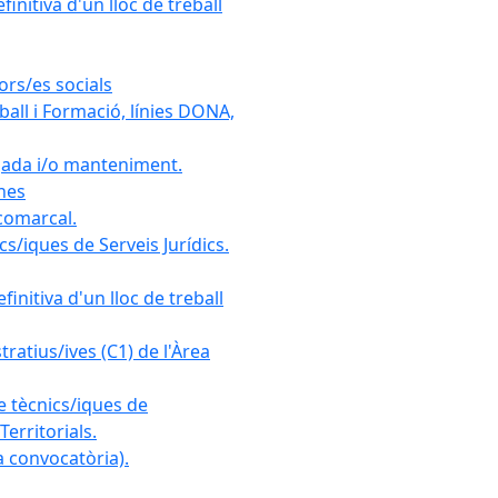
initiva d'un lloc de treball
ors/es socials
all i Formació, línies DONA,
gada i/o manteniment.
ones
 comarcal.
s/iques de Serveis Jurídics.
initiva d'un lloc de treball
ratius/ives (C1) de l'Àrea
e tècnics/iques de
erritorials.
 convocatòria).