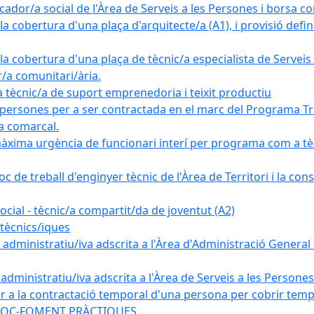
ador/a social de l'Àrea de Serveis a les Persones i borsa c
 cobertura d'una plaça d'arquitecte/a (A1), i provisió definit
a cobertura d'una plaça de tècnic/a especialista de Serveis 
r/a comunitari/ària.
cnic/a de suport emprenedoria i teixit productiu
 persones per a ser contractada en el marc del Programa Tre
a comarcal.
àxima urgència de funcionari interí per programa com a tè
c de treball d'enginyer tècnic de l'Àrea de Territori i la con
ial - tècnic/a compartit/da de joventut (A2)
tècnics/iques
dministratiu/iva adscrita a l'Àrea d'Administració General i
ministratiu/iva adscrita a l'Àrea de Serveis a les Persones 
r a la contractació temporal d'una persona per cobrir tempo
ma SOC-FOMENT PRÀCTIQUES