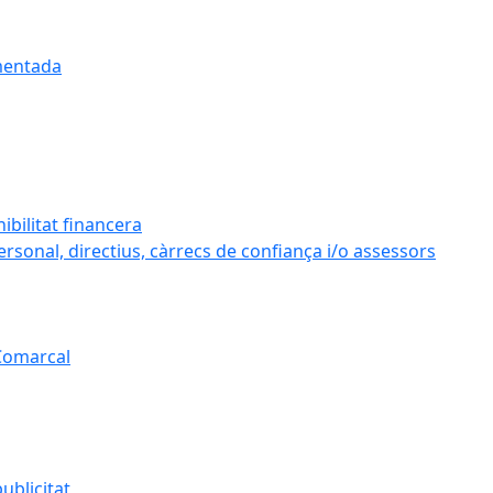
umentada
ibilitat financera
personal, directius, càrrecs de confiança i/o assessors
 Comarcal
ublicitat