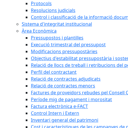
Protocols
Resolucions judicials
Control i classificació de la informació doc
Sistema d'integritat institucional
Àrea Econòmica
Pressupostos i plantilles
Execució trimestral del pressupost
Modificacions pressupostàries
Objectius d'estabilitat pressupostària i sosten
Relació de llocs de treball i retribucions del 
Perfil del contractant
Relació de contractes adjudicats
Relació de contractes menors
Factures de proveïdors rebudes pel Consell
Període mig de pagament i morositat
Factura electrònica e-FACT
Control Intern i Extern
Inventari general del patrimoni
Cost i característiques de les campanyes de p