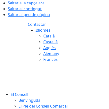
Saltar a la capçalera
Saltar al contingut
Saltar al peu de pàgina
Contactar
Idiomes
Català
Castellà
Anglès
Alemany
Francès
07.08.2026 | 09:28
El Consell
Benvinguda
El Ple del Consell Comarcal