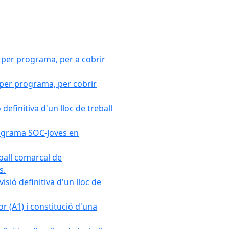
 per programa, per a cobrir
 per programa, per cobrir
efinitiva d'un lloc de treball
Programa SOC-Joves en
ball comarcal de
s.
sió definitiva d'un lloc de
r (A1) i constitució d'una