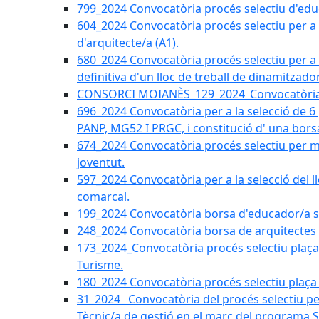
799_2024 Convocatòria procés selectiu d'educ
604_2024 Convocatòria procés selectiu per a la
d'arquitecte/a (A1).
680_2024 Convocatòria procés selectiu per a l
definitiva d'un lloc de treball de dinamitzado
CONSORCI MOIANÈS_129_2024_Convocatòria tè
696_2024 Convocatòria per a la selecció de 6
PANP, MG52 I PRGC, i constitució d' una bors
674_2024 Convocatòria procés selectiu per m
joventut.
597_2024 Convocatòria per a la selecció del llo
comarcal.
199_2024 Convocatòria borsa d'educador/a soc
248_2024 Convocatòria borsa de arquitectes 
173_2024_Convocatòria procés selectiu plaça a
Turisme.
180_2024 Convocatòria procés selectiu plaça ad
31_2024_ Convocatòria del procés selectiu pe
Tècnic/a de gestió en el marc del progra