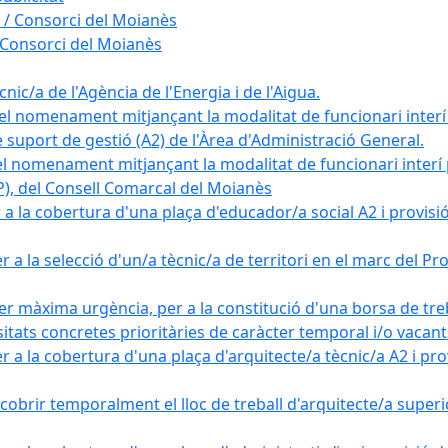
 / Consorci del Moianès
 Consorci del Moianès
ic/a de l'Agència de l'Energia i de l'Aigua.
el nomenament mitjançant la modalitat de funcionari interí
e suport de gestió (A2) de l'Àrea d'Administració General.
el nomenament mitjançant la modalitat de funcionari interí
AP), del Consell Comarcal del Moianès
 la cobertura d'una plaça d'educador/a social A2 i provisió d
 a la selecció d'un/a tècnic/a de territori en el marc del 
er màxima urgència, per a la constitució d'una borsa de tre
sitats concretes prioritàries de caràcter temporal i/o vacant
a la cobertura d'una plaça d'arquitecte/a tècnic/a A2 i provi
obrir temporalment el lloc de treball d'arquitecte/a superio