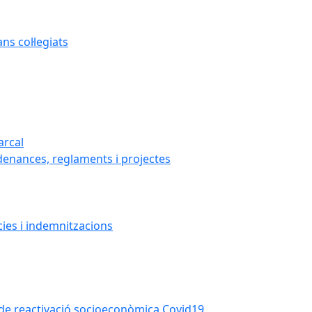
s col·legiats
arcal
denances, reglaments i projectes
cies i indemnitzacions
la de reactivació socioeconòmica Covid19