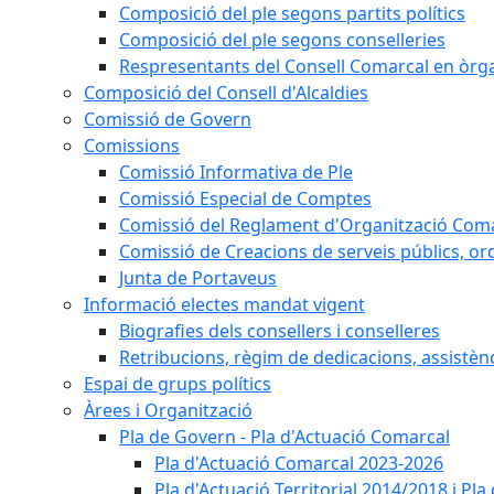
Composició del ple segons partits polítics
Composició del ple segons conselleries
Respresentants del Consell Comarcal en òrgan
Composició del Consell d'Alcaldies
Comissió de Govern
Comissions
Comissió Informativa de Ple
Comissió Especial de Comptes
Comissió del Reglament d'Organització Com
Comissió de Creacions de serveis públics, or
Junta de Portaveus
Informació electes mandat vigent
Biografies dels consellers i conselleres
Retribucions, règim de dedicacions, assistèn
Espai de grups polítics
Àrees i Organització
Pla de Govern - Pla d'Actuació Comarcal
Pla d'Actuació Comarcal 2023-2026
Pla d'Actuació Territorial 2014/2018 i P