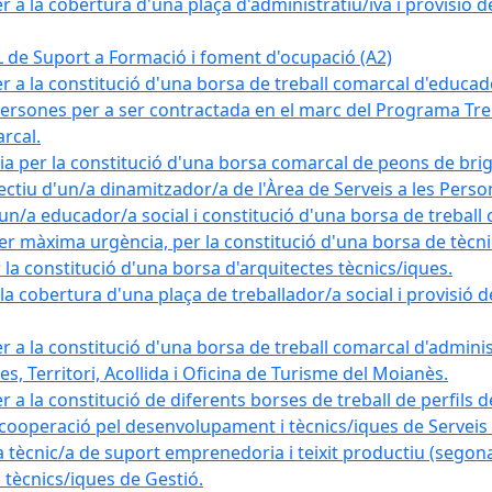
a la cobertura d'una plaça d'administratiu/iva i provisió def
e Suport a Formació i foment d'ocupació (A2)
r a la constitució d'una borsa de treball comarcal d'educad
persones per a ser contractada en el marc del Programa Treb
rcal.
a per la constitució d'una borsa comarcal de peons de bri
ectiu d'un/a dinamitzador/a de l'Àrea de Serveis a les Pers
un/a educador/a social i constitució d'una borsa de treball
r màxima urgència, per la constitució d'una borsa de tècnic
la constitució d'una borsa d'arquitectes tècnics/iques.
 cobertura d'una plaça de treballador/a social i provisió def
 a la constitució d'una borsa de treball comarcal d'administ
s, Territori, Acollida i Oficina de Turisme del Moianès.
 a la constitució de diferents borses de treball de perfils d
 cooperació pel desenvolupament i tècnics/iques de Serveis T
nic/a de suport emprenedoria i teixit productiu (segona
tècnics/iques de Gestió.